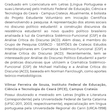
Graduado em Licenciatura em Letras (Língua Portuguesa e
suas Literaturas) pelo Instituto Federal de Educação, Ciência e
Tecnologia do Ceará - Campus Crateús. Atualmente, é bolsista
do Projeto Estudante Voluntário em Iniciação Científica
desenvolvendo a pesquisa: A representação dos atores sociais
no discurso político estudantil: a construção discursiva da
resistência estudantil ao novo quadro político brasileiro
analisada à luz da Gramática Sistêmico-Funcional (GSF) e da
Análise Crítica do Discurso (ACD). Além disso, é membro do
Grupo de Pesquisa GSF/ACD - SERTÕES de Crateús: Estudos
Interdisciplinares em Gramática Sistêmico-Funcional (GSF) e
Análise Crítica do Discurso (ACD). Recentemente, tem se
interessado por Análise do Discurso Político Estudantil a partir
de práticas discursivas que utilizem a Gramática Sistêmico-
Funcional (GSF) de Michael Halliday e a Análise Crítica do
Discurso (ACD), baseada em Norman Fairclough, como aportes
teórico-metodológicos.
Vilmar Ferreira de Souza,
Instituto Federal de Educação,
Ciência e Tecnologia do Ceará (IFCE), Campus Crateús
Possui doutorado e mestrado em Letras (Inglês e Literatura
Correspondente) pela Universidade Federal de Santa Catarina
(UFSC-2011, 2003, respectivamente), especialização em língua
portuguesa pela Universidade Regional do Cariri (URCA-1998)