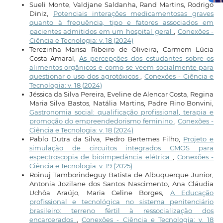
Sueli Monte, Valdjane Saldanha, Rand Martins, Rodrigo
Diniz,
Potenciais interações medicamentosas graves
quanto à frequência, tipo e fatores associados em
pacientes admitidos em um hospital geral
,
Conexões -
Ciência e Tecnologia: v. 18 (2024)
Terezinha Marisa Ribeiro de Oliveira, Carmem Lúcia
Costa Amaral,
As percepções dos estudantes sobre os
alimentos orgânicos e como se veem socialmente para
questionar o uso dos agrotóxicos
,
Conexões - Ciência e
Tecnologia: v. 18 (2024)
Jéssica da Silva Pereira, Eveline de Alencar Costa, Regina
Maria Silva Bastos, Natália Martins, Padre Rino Bonvini,
Gastronomia social: qualificação profissional, terapia e
promoção do empreendedorismo feminino
,
Conexões -
Ciência e Tecnologia: v. 18 (2024)
Pablo Dutra da Silva, Pedro Bertemes Filho,
Projeto e
simulação de circuitos integrados CMOS para
espectroscopia de bioimpedância elétrica
,
Conexões -
Ciência e Tecnologia: v. 19 (2025)
Roinuj Tamborindeguy Batista de Albuquerque Junior,
Antonia Jozilane dos Santos Nascimento, Ana Cláudia
Uchôa Araújo, Maria Celine Borges,
A Educação
profissional e tecnológica no sistema penitenciário
brasileiro: terreno fértil à ressocialização dos
encarcerados
,
Conexões - Ciência e Tecnologia: v. 18