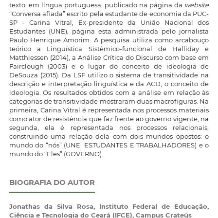
texto, em língua portuguesa, publicado na página da
website
“Conversa afiada” escrito pela estudante de economia da PUC-
SP - Carina Vitral, Ex-presidente da União Nacional dos
Estudantes (UNE), página esta administrada pelo jornalista
Paulo Henrique Amorim. A pesquisa utiliza como arcabouço
teórico a Linguística Sistêmico-funcional de Halliday e
Matthiessen (2014), a Análise Crítica do Discurso com base em
Fairclough (2003) e o lugar do conceito de ideologia de
DeSouza (2015). Da LSF utilizo o sistema de transitividade na
descrição e interpretação linguística e da ACD, o conceito de
ideologia. Os resultados obtidos com a análise em relação às
categorias de transitividade mostraram duas macrofiguras. Na
primeira, Carina Vitral é representada nos processos materiais
como ator de resistência que faz frente ao governo vigente; na
segunda, ela é representada nos processos relacionais,
construindo uma relação dela com dois mundos opostos: o
mundo do “nós” (UNE, ESTUDANTES E TRABALHADORES) e o
mundo do “Eles” (GOVERNO).
BIOGRAFIA DO AUTOR
Jonathas da Silva Rosa,
Instituto Federal de Educação,
Ciência e Tecnologia do Ceará (IFCE), Campus Crateús