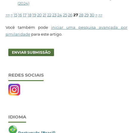
(2024)
<<
<
15
16
17
18
19
20
21
22
23
24
25
26
27
28
29
30
>
>>
Você também pode
iniciar uma pesquisa avançada por
similaridade
para este artigo.
ENVIAR SUBMISSÃO
REDES SOCIAIS
IDIOMA
Português (Brasil)