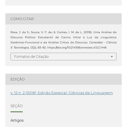
COMO CITAR
Rosa, J. da S., Souza, V. F. de, & Gomes, I. M. de L. (2018). Uma Análise do
Discurso Político Estudantil de Carina Vitral à Luz da Linguística
Sistêmico-Funcional e da Análise Crítica do Discurso.
Conexões - Ciência
E Tecnologia
,
12
(2), 83–92. https://doi.org/10.21439/conexoes.v12i2.1446
Fomatos de Citação
EDIÇÃO
v. 12 n. 2 (2018): Edição Especial: Ciências da Linguagem
SEÇÃO
Artigos