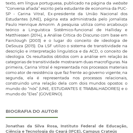
texto, em língua portuguesa, publicado na página da
website
“Conversa afiada” escrito pela estudante de economia da PUC-
SP - Carina Vitral, Ex-presidente da União Nacional dos
Estudantes (UNE), página esta administrada pelo jornalista
Paulo Henrique Amorim. A pesquisa utiliza como arcabouço
teórico a Linguística Sistêmico-funcional de Halliday e
Matthiessen (2014), a Análise Crítica do Discurso com base em
Fairclough (2003) e o lugar do conceito de ideologia de
DeSouza (2015). Da LSF utilizo o sistema de transitividade na
descrição e interpretação linguística e da ACD, o conceito de
ideologia. Os resultados obtidos com a análise em relação às
categorias de transitividade mostraram duas macrofiguras. Na
primeira, Carina Vitral é representada nos processos materiais
como ator de resistência que faz frente ao governo vigente; na
segunda, ela é representada nos processos relacionais,
construindo uma relação dela com dois mundos opostos: o
mundo do “nós” (UNE, ESTUDANTES E TRABALHADORES) e o
mundo do “Eles” (GOVERNO).
BIOGRAFIA DO AUTOR
Jonathas da Silva Rosa,
Instituto Federal de Educação,
Ciência e Tecnologia do Ceará (IFCE), Campus Crateús