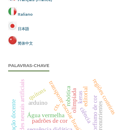
Italiano
日本語
简体中文
PALAVRAS-CHAVE
regiões costeiras
redes neurais artificiais
transporte escolar brasileiro
robótica
editorial
quítons
olimpíada
keras
polimorfismo de cor
arduino
formação docente
macronutrientes
cts.
ciência
Água vermelha
padrões de cor
sequência didática