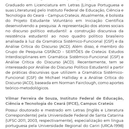
Graduado em Licenciatura em Letras (Língua Portuguesa e
suas Literaturas) pelo Instituto Federal de Educação, Ciência e
Tecnologia do Ceará - Campus Crateús. Atualmente, é bolsista
do Projeto Estudante Voluntário em Iniciação Científica
desenvolvendo a pesquisa: A representação dos atores sociais
no discurso político estudantil: a construção discursiva da
resistência estudantil ao novo quadro político brasileiro
analisada à luz da Gramática Sistêmico-Funcional (GSF) e da
Análise Crítica do Discurso (ACD). Além disso, é membro do
Grupo de Pesquisa GSF/ACD - SERTÕES de Crateús: Estudos
Interdisciplinares em Gramática Sistêmico-Funcional (GSF) e
Análise Crítica do Discurso (ACD). Recentemente, tem se
interessado por Análise do Discurso Político Estudantil a partir
de práticas discursivas que utilizem a Gramática Sistêmico-
Funcional (GSF) de Michael Halliday e a Análise Crítica do
Discurso (ACD), baseada em Norman Fairclough, como aportes
teórico-metodológicos.
Vilmar Ferreira de Souza,
Instituto Federal de Educação,
Ciência e Tecnologia do Ceará (IFCE), Campus Crateús
Possui doutorado e mestrado em Letras (Inglês e Literatura
Correspondente) pela Universidade Federal de Santa Catarina
(UFSC-2011, 2003, respectivamente), especialização em língua
portuguesa pela Universidade Regional do Cariri (URCA-1998)