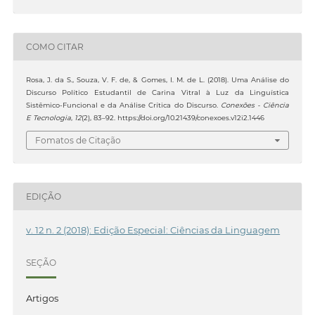
COMO CITAR
Rosa, J. da S., Souza, V. F. de, & Gomes, I. M. de L. (2018). Uma Análise do
Discurso Político Estudantil de Carina Vitral à Luz da Linguística
Sistêmico-Funcional e da Análise Crítica do Discurso.
Conexões - Ciência
E Tecnologia
,
12
(2), 83–92. https://doi.org/10.21439/conexoes.v12i2.1446
Fomatos de Citação
EDIÇÃO
v. 12 n. 2 (2018): Edição Especial: Ciências da Linguagem
SEÇÃO
Artigos