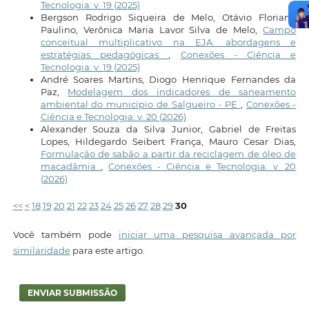
Tecnologia: v. 19 (2025)
Bergson Rodrigo Siqueira de Melo, Otávio Floriano
Paulino, Verônica Maria Lavor Silva de Melo,
Campo
conceitual multiplicativo na EJA: abordagens e
estratégias pedagógicas
,
Conexões - Ciência e
Tecnologia: v. 19 (2025)
André Soares Martins, Diogo Henrique Fernandes da
Paz,
Modelagem dos indicadores de saneamento
ambiental do município de Salgueiro - PE
,
Conexões -
Ciência e Tecnologia: v. 20 (2026)
Alexander Souza da Silva Junior, Gabriel de Freitas
Lopes, Hildegardo Seibert França, Mauro Cesar Dias,
Formulação de sabão a partir da reciclagem de óleo de
macadâmia
,
Conexões - Ciência e Tecnologia: v. 20
(2026)
<<
<
18
19
20
21
22
23
24
25
26
27
28
29
30
Você também pode
iniciar uma pesquisa avançada por
similaridade
para este artigo.
ENVIAR SUBMISSÃO