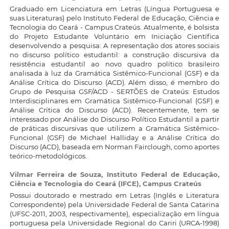
Graduado em Licenciatura em Letras (Língua Portuguesa e
suas Literaturas) pelo Instituto Federal de Educação, Ciência e
Tecnologia do Ceará - Campus Crateús. Atualmente, é bolsista
do Projeto Estudante Voluntário em Iniciação Científica
desenvolvendo a pesquisa: A representação dos atores sociais
no discurso político estudantil: a construção discursiva da
resistência estudantil ao novo quadro político brasileiro
analisada à luz da Gramática Sistêmico-Funcional (GSF) e da
Análise Crítica do Discurso (ACD). Além disso, é membro do
Grupo de Pesquisa GSF/ACD - SERTÕES de Crateús: Estudos
Interdisciplinares em Gramática Sistêmico-Funcional (GSF) e
Análise Crítica do Discurso (ACD). Recentemente, tem se
interessado por Análise do Discurso Político Estudantil a partir
de práticas discursivas que utilizem a Gramática Sistêmico-
Funcional (GSF) de Michael Halliday e a Análise Crítica do
Discurso (ACD), baseada em Norman Fairclough, como aportes
teórico-metodológicos.
Vilmar Ferreira de Souza,
Instituto Federal de Educação,
Ciência e Tecnologia do Ceará (IFCE), Campus Crateús
Possui doutorado e mestrado em Letras (Inglês e Literatura
Correspondente) pela Universidade Federal de Santa Catarina
(UFSC-2011, 2003, respectivamente), especialização em língua
portuguesa pela Universidade Regional do Cariri (URCA-1998)