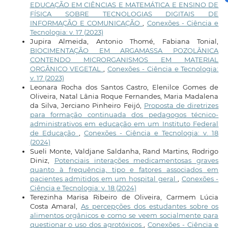
EDUCAÇÃO EM CIÊNCIAS E MATEMÁTICA E ENSINO DE
FÍSICA SOBRE TECNOLOGIAS DIGITAIS DE
INFORMAÇÃO E COMUNICAÇÃO
,
Conexões - Ciência e
Tecnologia: v. 17 (2023)
Jupira Almeida, Antonio Thomé, Fabiana Tonial,
BIOCIMENTAÇÃO EM ARGAMASSA POZOLÂNICA
CONTENDO MICRORGANISMOS EM MATERIAL
ORGÂNICO VEGETAL
,
Conexões - Ciência e Tecnologia:
v. 17 (2023)
Leonara Rocha dos Santos Castro, Elenilce Gomes de
Oliveira, Natal Lânia Roque Fernandes, Maria Madalena
da Silva, Jerciano Pinheiro Feijó,
Proposta de diretrizes
para formação continuada dos pedagogos técnico-
administrativos em educação em um Instituto Federal
de Educação
,
Conexões - Ciência e Tecnologia: v. 18
(2024)
Sueli Monte, Valdjane Saldanha, Rand Martins, Rodrigo
Diniz,
Potenciais interações medicamentosas graves
quanto à frequência, tipo e fatores associados em
pacientes admitidos em um hospital geral
,
Conexões -
Ciência e Tecnologia: v. 18 (2024)
Terezinha Marisa Ribeiro de Oliveira, Carmem Lúcia
Costa Amaral,
As percepções dos estudantes sobre os
alimentos orgânicos e como se veem socialmente para
questionar o uso dos agrotóxicos
,
Conexões - Ciência e