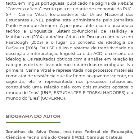
texto, em língua portuguesa, publicado na página da
website
“Conversa afiada” escrito pela estudante de economia da PUC-
SP - Carina Vitral, Ex-presidente da União Nacional dos
Estudantes (UNE), página esta administrada pelo jornalista
Paulo Henrique Amorim. A pesquisa utiliza como arcabouço
teórico a Linguística Sistêmico-funcional de Halliday e
Matthiessen (2014), a Análise Crítica do Discurso com base em
Fairclough (2003) e o lugar do conceito de ideologia de
DeSouza (2015). Da LSF utilizo o sistema de transitividade na
descrição e interpretação linguística e da ACD, o conceito de
ideologia. Os resultados obtidos com a análise em relação às
categorias de transitividade mostraram duas macrofiguras. Na
primeira, Carina Vitral é representada nos processos materiais
como ator de resistência que faz frente ao governo vigente; na
segunda, ela é representada nos processos relacionais,
construindo uma relação dela com dois mundos opostos: o
mundo do “nós” (UNE, ESTUDANTES E TRABALHADORES) e o
mundo do “Eles” (GOVERNO).
BIOGRAFIA DO AUTOR
Jonathas da Silva Rosa,
Instituto Federal de Educação,
Ciência e Tecnologia do Ceará (IFCE), Campus Crateús