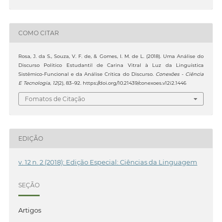
COMO CITAR
Rosa, J. da S., Souza, V. F. de, & Gomes, I. M. de L. (2018). Uma Análise do
Discurso Político Estudantil de Carina Vitral à Luz da Linguística
Sistêmico-Funcional e da Análise Crítica do Discurso.
Conexões - Ciência
E Tecnologia
,
12
(2), 83–92. https://doi.org/10.21439/conexoes.v12i2.1446
Fomatos de Citação
EDIÇÃO
v. 12 n. 2 (2018): Edição Especial: Ciências da Linguagem
SEÇÃO
Artigos