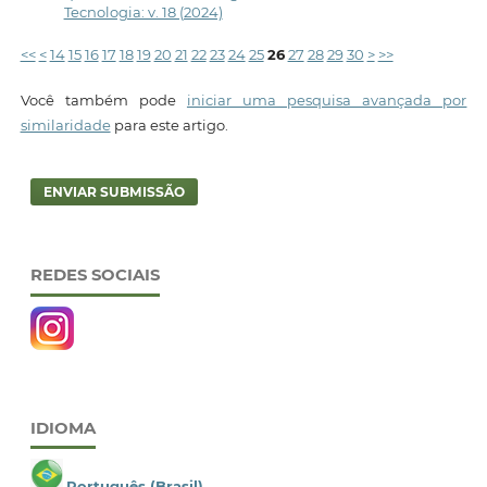
Tecnologia: v. 18 (2024)
<<
<
14
15
16
17
18
19
20
21
22
23
24
25
26
27
28
29
30
>
>>
Você também pode
iniciar uma pesquisa avançada por
similaridade
para este artigo.
ENVIAR SUBMISSÃO
REDES SOCIAIS
IDIOMA
Português (Brasil)