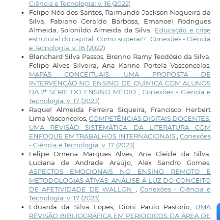
Ciência e Tecnologia: v. 16 (2022)
Felipe Néo dos Santos, Raimundo Jackson Nogueira da
Silva, Fabiano Geraldo Barbosa, Emanoel Rodrigues
Almeida, Solonildo Almeida da Silva,
Educação e crise
estrutural do capital: Como superar?
,
Conexões - Ciência
e Tecnologia: v. 16 (2022)
Blanchard Silva Passos, Brenno Ramy Teodósio da Silva,
Felipe Alves Silveira, Ana Karine Portela Vasconcelos,
MAPAS CONCEITUAIS: UMA PROPOSTA DE
INTERVENÇÃO NO ENSINO DE QUÍMICA COM ALUNOS
DA 2ª SÉRIE DO ENSINO MÉDIO
,
Conexões - Ciência e
Tecnologia: v. 17 (2023)
Raquel Almeida Ferreira Siqueira, Francisco Herbert
Lima Vasconcelos,
COMPETÊNCIAS DIGITAIS DOCENTES:
UMA REVISÃO SISTEMÁTICA DA LITERATURA COM
ENFOQUE EM TRABALHOS INTERNACIONAIS
,
Conexões
- Ciência e Tecnologia: v. 17 (2023)
Felipe Omena Marques Alves, Ana Cleide da Silva,
Luciana de Andrade Araújo, Alex Sandro Gomes,
ASPECTOS EMOCIONAIS NO ENSINO REMOTO E
METODOLOGIAS ATIVAS: ANÁLISE À LUZ DO CONCEITO
DE AFETIVIDADE DE WALLON
,
Conexões - Ciência e
Tecnologia: v. 17 (2023)
Eduarda da Silva Lopes, Dioni Paulo Pastorio,
UMA
REVISÃO BIBLIOGRÁFICA EM PERIÓDICOS DA ÁREA DE