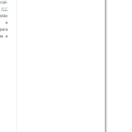
ial-
l
(CC
stão
e e
para
ras e