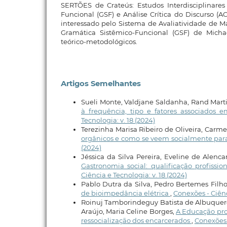
SERTÕES de Crateús: Estudos Interdisciplinare
Funcional (GSF) e Análise Crítica do Discurso (
interessado pelo Sistema de Avaliatividade de Ma
Gramática Sistêmico-Funcional (GSF) de Micha
teórico-metodológicos.
Artigos Semelhantes
Sueli Monte, Valdjane Saldanha, Rand Marti
à frequência, tipo e fatores associados
Tecnologia: v. 18 (2024)
Terezinha Marisa Ribeiro de Oliveira, Car
orgânicos e como se veem socialmente para
(2024)
Jéssica da Silva Pereira, Eveline de Alenca
Gastronomia social: qualificação profis
Ciência e Tecnologia: v. 18 (2024)
Pablo Dutra da Silva, Pedro Bertemes Filh
de bioimpedância elétrica
,
Conexões - Ciênci
Roinuj Tamborindeguy Batista de Albuquerq
Araújo, Maria Celine Borges,
A Educação prof
ressocialização dos encarcerados
,
Conexões -