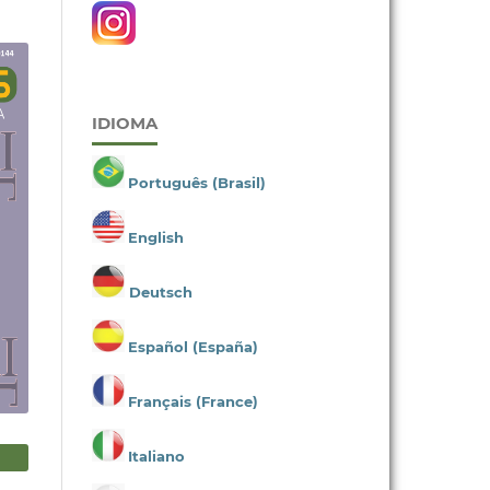
IDIOMA
Português (Brasil)
English
Deutsch
Español (España)
Français (France)
Italiano