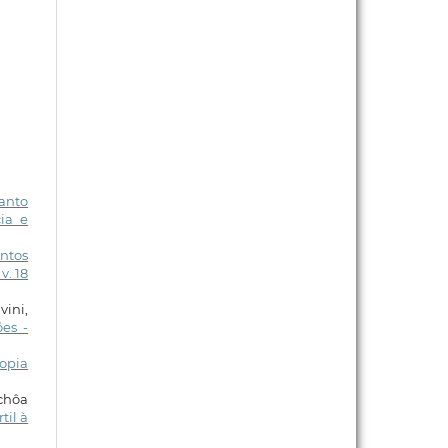
anto
ia e
entos
v. 18
vini,
es -
copia
Uchôa
til à