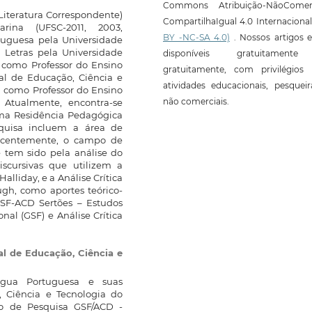
Commons Atribuição-NãoComerc
Literatura Correspondente)
CompartilhaIgual 4.0 Internaciona
rina (UFSC-2011, 2003,
BY -NC-SA 4.0)
. Nossos artigos e
tuguesa pela Universidade
 Letras pela Universidade
disponíveis gratuitament
 como Professor do Ensino
gratuitamente, com privilégios 
ral de Educação, Ciência e
atividades educacionais, pesquei
 como Professor do Ensino
não comerciais.
. Atualmente, encontra-se
ma Residência Pedagógica
squisa incluem a área de
 recentemente, o campo de
e tem sido pela análise do
discursivas que utilizem a
lliday, e a Análise Crítica
gh, como aportes teórico-
GSF-ACD Sertões – Estudos
nal (GSF) e Análise Crítica
al de Educação, Ciência e
ngua Portuguesa e suas
o, Ciência e Tecnologia do
o de Pesquisa GSF/ACD -