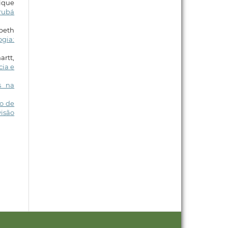
rique
orubá
abeth
ogia:
rtt,
cia e
s na
ão de
isão