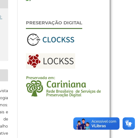
l:
PRESERVAÇÃO DIGITAL
ista
ogia
mos:
ais e
o de
alho
tive