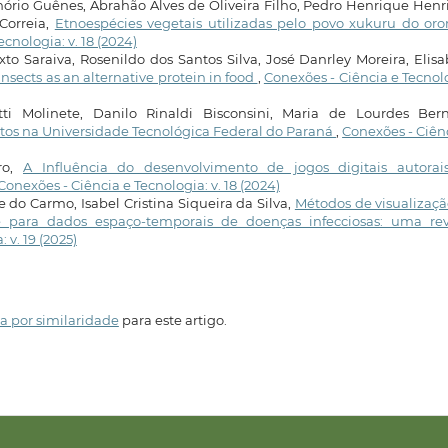
ório Guênes, Abrahão Alves de Oliveira Filho, Pedro Henrique Hen
Correia,
Etnoespécies vegetais utilizadas pelo povo xukuru do or
cnologia: v. 18 (2024)
to Saraiva, Rosenildo dos Santos Silva, José Danrley Moreira, Elis
nsects as an alternative protein in food
,
Conexões - Ciência e Tecnol
tti Molinete, Danilo Rinaldi Bisconsini, Maria de Lourdes Berna
tos na Universidade Tecnológica Federal do Paraná
,
Conexões - Ciên
ro,
A Influência do desenvolvimento de jogos digitais autorai
Conexões - Ciência e Tecnologia: v. 18 (2024)
e do Carmo, Isabel Cristina Siqueira da Silva,
Métodos de visualizaç
para dados espaço-temporais de doenças infecciosas: uma rev
 v. 19 (2025)
a por similaridade
para este artigo.