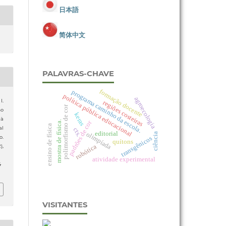
日本語
简体中文
PALAVRAS-CHAVE
formação docente
programa caminho da escola.
política pública educacional
agroecologia
I.
regiões costeiras
polimorfismo de cor
so
keras
 à
padrões de cor
mostra de física.
ensino de física
al
cts.
editorial
olimpíada
ciência
o.
transgênicos
quítons
robótica
2),
atividade experimental
4
VISITANTES