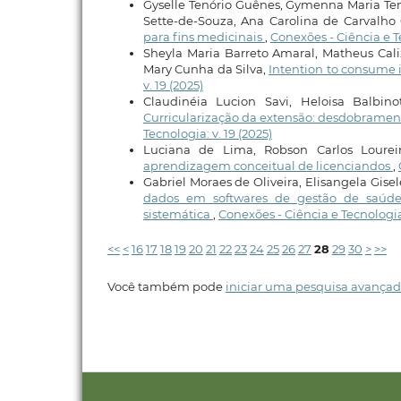
Gyselle Tenório Guênes, Gymenna Maria Ten
Sette-de-Souza, Ana Carolina de Carvalho 
para fins medicinais
,
Conexões - Ciência e Te
Sheyla Maria Barreto Amaral, Matheus Calix
Mary Cunha da Silva,
Intention to consume i
v. 19 (2025)
Claudinéia Lucion Savi, Heloisa Balbino
Curricularização da extensão: desdobramen
Tecnologia: v. 19 (2025)
Luciana de Lima, Robson Carlos Lourei
aprendizagem conceitual de licenciandos
,
Gabriel Moraes de Oliveira, Elisangela Gisel
dados em softwares de gestão de saúde 
sistemática
,
Conexões - Ciência e Tecnologia:
<<
<
16
17
18
19
20
21
22
23
24
25
26
27
28
29
30
>
>>
Você também pode
iniciar uma pesquisa avançad