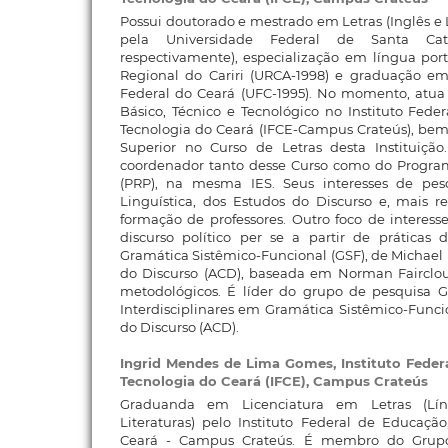
Possui doutorado e mestrado em Letras (Inglês e 
pela Universidade Federal de Santa Cata
respectivamente), especialização em língua por
Regional do Cariri (URCA-1998) e graduação em
Federal do Ceará (UFC-1995). No momento, atua
Básico, Técnico e Tecnológico no Instituto Fede
Tecnologia do Ceará (IFCE-Campus Crateús), bem
Superior no Curso de Letras desta Instituição
coordenador tanto desse Curso como do Progra
(PRP), na mesma IES. Seus interesses de pe
Linguística, dos Estudos do Discurso e, mais
formação de professores. Outro foco de interess
discurso político per se a partir de práticas 
Gramática Sistêmico-Funcional (GSF), de Michael Ha
do Discurso (ACD), baseada em Norman Fairclou
metodológicos. É líder do grupo de pesquisa 
Interdisciplinares em Gramática Sistêmico-Funcio
do Discurso (ACD).
Ingrid Mendes de Lima Gomes,
Instituto Feder
Tecnologia do Ceará (IFCE), Campus Crateús
Graduanda em Licenciatura em Letras (Lí
Literaturas) pelo Instituto Federal de Educaçã
Ceará - Campus Crateús. É membro do Grup