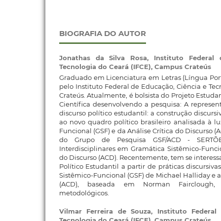
BIOGRAFIA DO AUTOR
Jonathas da Silva Rosa,
Instituto Federal
Tecnologia do Ceará (IFCE), Campus Crateús
Graduado em Licenciatura em Letras (Língua Port
pelo Instituto Federal de Educação, Ciência e Te
Crateús. Atualmente, é bolsista do Projeto Estuda
Científica desenvolvendo a pesquisa: A represent
discurso político estudantil: a construção discursi
ao novo quadro político brasileiro analisada à l
Funcional (GSF) e da Análise Crítica do Discurso 
do Grupo de Pesquisa GSF/ACD - SERTÕE
Interdisciplinares em Gramática Sistêmico-Funcio
do Discurso (ACD). Recentemente, tem se interess
Político Estudantil a partir de práticas discursiv
Sistêmico-Funcional (GSF) de Michael Halliday e a 
(ACD), baseada em Norman Fairclough, 
metodológicos.
Vilmar Ferreira de Souza,
Instituto Federa
Tecnologia do Ceará (IFCE), Campus Crateús