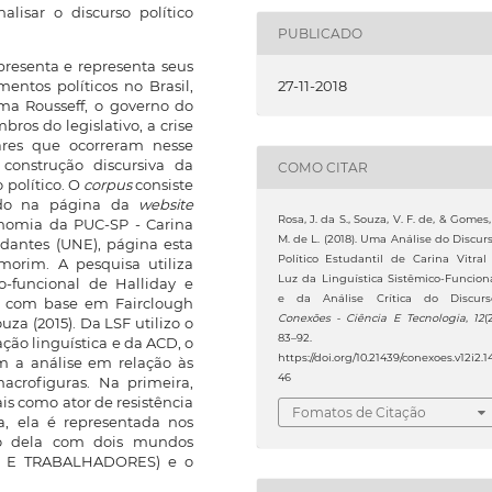
lisar o discurso político
PUBLICADO
presenta e representa seus
27-11-2018
entos políticos no Brasil,
ma Rousseff, o governo do
ros do legislativo, a crise
ares que ocorreram nesse
construção discursiva da
COMO CITAR
 político. O
corpus
consiste
ado na página da
website
Rosa, J. da S., Souza, V. F. de, & Gomes, 
onomia da PUC-SP - Carina
M. de L. (2018). Uma Análise do Discur
udantes (UNE), página esta
Político Estudantil de Carina Vitral
morim. A pesquisa utiliza
Luz da Linguística Sistêmico-Funcion
o-funcional de Halliday e
e da Análise Crítica do Discurs
rso com base em Fairclough
Conexões - Ciência E Tecnologia
,
12
(
za (2015). Da LSF utilizo o
83–92.
ação linguística e da ACD, o
https://doi.org/10.21439/conexoes.v12i2.1
om a análise em relação às
46
acrofiguras. Na primeira,
is como ator de resistência
Fomatos de Citação
a, ela é representada nos
ção dela com dois mundos
ES E TRABALHADORES) e o