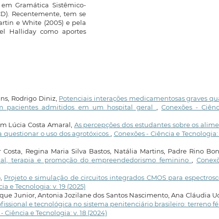
s em Gramática Sistêmico-
ACD). Recentemente, tem se
rtin e White (2005) e pela
el Halliday como aportes
ns, Rodrigo Diniz,
Potenciais interações medicamentosas graves qu
 em pacientes admitidos em um hospital geral
,
Conexões - Ciênc
mem Lúcia Costa Amaral,
As percepções dos estudantes sobre os alim
 questionar o uso dos agrotóxicos
,
Conexões - Ciência e Tecnologia: 
r Costa, Regina Maria Silva Bastos, Natália Martins, Padre Rino Bon
sional, terapia e promoção do empreendedorismo feminino
,
Conexõ
o,
Projeto e simulação de circuitos integrados CMOS para espectros
a e Tecnologia: v. 19 (2025)
ue Junior, Antonia Jozilane dos Santos Nascimento, Ana Cláudia 
issional e tecnológica no sistema penitenciário brasileiro: terreno fér
 Ciência e Tecnologia: v. 18 (2024)