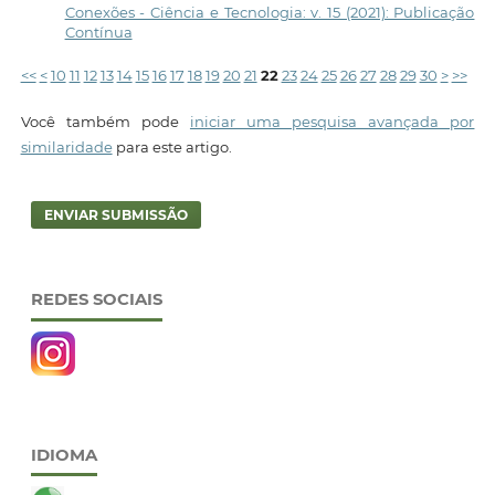
Conexões - Ciência e Tecnologia: v. 15 (2021): Publicação
Contínua
<<
<
10
11
12
13
14
15
16
17
18
19
20
21
22
23
24
25
26
27
28
29
30
>
>>
Você também pode
iniciar uma pesquisa avançada por
similaridade
para este artigo.
ENVIAR SUBMISSÃO
REDES SOCIAIS
IDIOMA