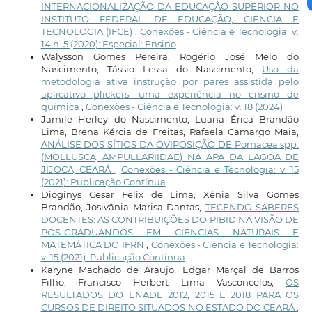
INTERNACIONALIZAÇÃO DA EDUCAÇÃO SUPERIOR NO
INSTITUTO FEDERAL DE EDUCAÇÃO, CIÊNCIA E
TECNOLOGIA (IFCE)
,
Conexões - Ciência e Tecnologia: v.
14 n. 5 (2020): Especial: Ensino
Walysson Gomes Pereira, Rogério José Melo do
Nascimento, Tássio Lessa do Nascimento,
Uso da
metodologia ativa instrução por pares assistida pelo
aplicativo plickers: uma experiência no ensino de
química
,
Conexões - Ciência e Tecnologia: v. 18 (2024)
Jamile Herley do Nascimento, Luana Érica Brandão
Lima, Brena Kércia de Freitas, Rafaela Camargo Maia,
ANÁLISE DOS SÍTIOS DA OVIPOSIÇÃO DE Pomacea spp.
(MOLLUSCA, AMPULLARIIDAE) NA APA DA LAGOA DE
JIJOCA, CEARÁ
,
Conexões - Ciência e Tecnologia: v. 15
(2021): Publicação Contínua
Dioginys Cesar Felix de Lima, Xênia Silva Gomes
Brandão, Josivânia Marisa Dantas,
TECENDO SABERES
DOCENTES: AS CONTRIBUIÇÕES DO PIBID NA VISÃO DE
PÓS-GRADUANDOS EM CIÊNCIAS NATURAIS E
MATEMÁTICA DO IFRN
,
Conexões - Ciência e Tecnologia:
v. 15 (2021): Publicação Contínua
Karyne Machado de Araujo, Edgar Marçal de Barros
Filho, Francisco Herbert Lima Vasconcelos,
OS
RESULTADOS DO ENADE 2012, 2015 E 2018 PARA OS
CURSOS DE DIREITO SITUADOS NO ESTADO DO CEARÁ
,