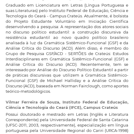
Graduado em Licenciatura em Letras (Língua Portuguesa e
suas Literaturas) pelo Instituto Federal de Educação, Ciência e
Tecnologia do Ceará - Campus Crateús. Atualmente, é bolsista
do Projeto Estudante Voluntário em Iniciação Científica
desenvolvendo a pesquisa: A representação dos atores sociais
no discurso político estudantil: a construção discursiva da
resistência estudantil ao novo quadro político brasileiro
analisada à luz da Gramática Sistêmico-Funcional (GSF) e da
Análise Crítica do Discurso (ACD). Além disso, é membro do
Grupo de Pesquisa GSF/ACD - SERTÕES de Crateús: Estudos
Interdisciplinares em Gramática Sistêmico-Funcional (GSF) e
Análise Crítica do Discurso (ACD). Recentemente, tem se
interessado por Análise do Discurso Político Estudantil a partir
de práticas discursivas que utilizem a Gramática Sistêmico-
Funcional (GSF) de Michael Halliday e a Análise Crítica do
Discurso (ACD), baseada em Norman Fairclough, como aportes
teórico-metodológicos.
Vilmar Ferreira de Souza,
Instituto Federal de Educação,
Ciência e Tecnologia do Ceará (IFCE), Campus Crateús
Possui doutorado e mestrado em Letras (Inglês e Literatura
Correspondente) pela Universidade Federal de Santa Catarina
(UFSC-2011, 2003, respectivamente), especialização em língua
portuguesa pela Universidade Regional do Cariri (URCA-1998)