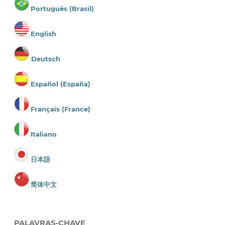
Português (Brasil)
English
Deutsch
Español (España)
Français (France)
Italiano
日本語
简体中文
PALAVRAS-CHAVE