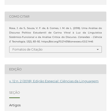
COMO CITAR
Rosa, J. da S., Souza, V. F. de, & Gomes, I. M. de L. (2018). Uma Análise do
Discurso Político Estudantil de Carina Vitral à Luz da Linguística
Sistêmico-Funcional e da Análise Crítica do Discurso.
Conexões - Ciência
E Tecnologia
,
12
(2), 83–92. https://doi.org/10.21439/conexoes.v12i2.1446
Fomatos de Citação
EDIÇÃO
v. 12 n. 2 (2018): Edição Especial: Ciências da Linguagem
SEÇÃO
Artigos