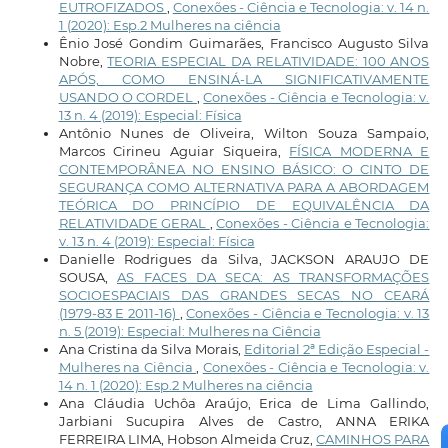
EUTROFIZADOS
,
Conexões - Ciência e Tecnologia: v. 14 n.
1 (2020): Esp.2 Mulheres na ciência
Ênio José Gondim Guimarães, Francisco Augusto Silva
Nobre,
TEORIA ESPECIAL DA RELATIVIDADE: 100 ANOS
APÓS, COMO ENSINÁ-LA SIGNIFICATIVAMENTE
USANDO O CORDEL
,
Conexões - Ciência e Tecnologia: v.
13 n. 4 (2019): Especial: Física
Antônio Nunes de Oliveira, Wilton Souza Sampaio,
Marcos Cirineu Aguiar Siqueira,
FÍSICA MODERNA E
CONTEMPORÂNEA NO ENSINO BÁSICO: O CINTO DE
SEGURANÇA COMO ALTERNATIVA PARA A ABORDAGEM
TEÓRICA DO PRINCÍPIO DE EQUIVALÊNCIA DA
RELATIVIDADE GERAL
,
Conexões - Ciência e Tecnologia:
v. 13 n. 4 (2019): Especial: Física
Danielle Rodrigues da Silva, JACKSON ARAUJO DE
SOUSA,
AS FACES DA SECA: AS TRANSFORMAÇÕES
SOCIOESPACIAIS DAS GRANDES SECAS NO CEARÁ
(1979-83 E 2011-16)
,
Conexões - Ciência e Tecnologia: v. 13
n. 5 (2019): Especial: Mulheres na Ciência
Ana Cristina da Silva Morais,
Editorial 2ª Edição Especial -
Mulheres na Ciência
,
Conexões - Ciência e Tecnologia: v.
14 n. 1 (2020): Esp.2 Mulheres na ciência
Ana Cláudia Uchôa Araújo, Erica de Lima Gallindo,
Jarbiani Sucupira Alves de Castro, ANNA ERIKA
FERREIRA LIMA, Hobson Almeida Cruz,
CAMINHOS PARA