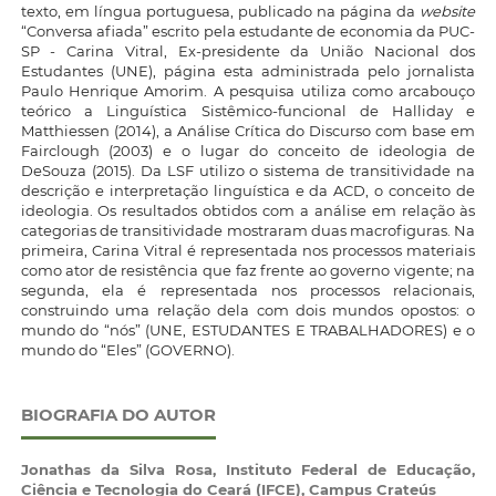
texto, em língua portuguesa, publicado na página da
website
“Conversa afiada” escrito pela estudante de economia da PUC-
SP - Carina Vitral, Ex-presidente da União Nacional dos
Estudantes (UNE), página esta administrada pelo jornalista
Paulo Henrique Amorim. A pesquisa utiliza como arcabouço
teórico a Linguística Sistêmico-funcional de Halliday e
Matthiessen (2014), a Análise Crítica do Discurso com base em
Fairclough (2003) e o lugar do conceito de ideologia de
DeSouza (2015). Da LSF utilizo o sistema de transitividade na
descrição e interpretação linguística e da ACD, o conceito de
ideologia. Os resultados obtidos com a análise em relação às
categorias de transitividade mostraram duas macrofiguras. Na
primeira, Carina Vitral é representada nos processos materiais
como ator de resistência que faz frente ao governo vigente; na
segunda, ela é representada nos processos relacionais,
construindo uma relação dela com dois mundos opostos: o
mundo do “nós” (UNE, ESTUDANTES E TRABALHADORES) e o
mundo do “Eles” (GOVERNO).
BIOGRAFIA DO AUTOR
Jonathas da Silva Rosa,
Instituto Federal de Educação,
Ciência e Tecnologia do Ceará (IFCE), Campus Crateús