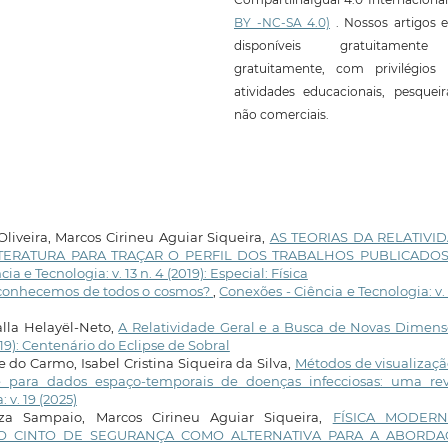
BY -NC-SA 4.0)
. Nossos artigos e
disponíveis gratuitament
gratuitamente, com privilégios 
atividades educacionais, pesquei
não comerciais.
iveira, Marcos Cirineu Aguiar Siqueira,
AS TEORIAS DA RELATIVI
ITERATURA PARA TRAÇAR O PERFIL DOS TRABALHOS PUBLICADO
ia e Tecnologia: v. 13 n. 4 (2019): Especial: Física
conhecemos de todos o cosmos?
,
Conexões - Ciência e Tecnologia: v. 
lla Helayël-Neto,
A Relatividade Geral e a Busca de Novas Dimen
019): Centenário do Eclipse de Sobral
e do Carmo, Isabel Cristina Siqueira da Silva,
Métodos de visualizaç
para dados espaço-temporais de doenças infecciosas: uma rev
 v. 19 (2025)
za Sampaio, Marcos Cirineu Aguiar Siqueira,
FÍSICA MODER
O CINTO DE SEGURANÇA COMO ALTERNATIVA PARA A ABORD