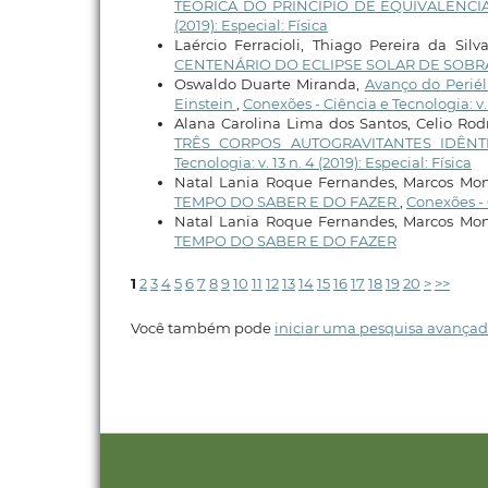
TEÓRICA DO PRINCÍPIO DE EQUIVALÊNCI
(2019): Especial: Física
Laércio Ferracioli, Thiago Pereira da Silv
CENTENÁRIO DO ECLIPSE SOLAR DE SOB
Oswaldo Duarte Miranda,
Avanço do Periél
Einstein
,
Conexões - Ciência e Tecnologia: v. 
Alana Carolina Lima dos Santos, Celio Rod
TRÊS CORPOS AUTOGRAVITANTES IDÊN
Tecnologia: v. 13 n. 4 (2019): Especial: Física
Natal Lania Roque Fernandes, Marcos Mo
TEMPO DO SABER E DO FAZER
,
Conexões - C
Natal Lania Roque Fernandes, Marcos Mo
TEMPO DO SABER E DO FAZER
1
2
3
4
5
6
7
8
9
10
11
12
13
14
15
16
17
18
19
20
>
>>
Você também pode
iniciar uma pesquisa avançad