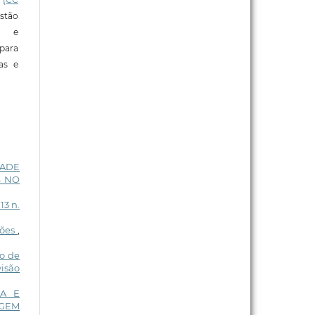
stão
e e
para
ras e
DADE
S NO
13 n.
sões
,
ão de
isão
NA E
AGEM