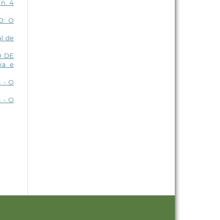
 n. 4
O: O
al de
O DE
ia e
 - O
 - O