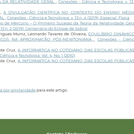
A DA RELATIVIDADE GERAL
,
Conexões - Ciência e Tecnologia: v. 13
a,
A DIVULGAÇÃO CIENTÍFICA NO CONTEXTO DO ENSINO MÉDI
RAL
,
Conexões - Ciência e Tecnologia: v. 13 n. 4 (2019): Especial: Física
io de Mercúrio – O Primeiro Sucesso da Teoria da Relatividade Ger
13 n. 2 (2019): Centenário do Eclipse de Sobral
rigues Muniz, Leonardo Tavares de Oliveira,
EQUILÍBRIO DINÂMIC
TICOS NA APROXIMAÇÃO PÓS-NEWTONIANA
,
Conexões - Ciênc
nte Cruz,
A INFORMÁTICA NO COTIDIANO DAS ESCOLAS PÚBLICAS
iência e Tecnologia: Vol. 4, No. 1 (2010)
nte Cruz,
A INFORMÁTICA NO COTIDIANO DAS ESCOLAS PÚBLICAS
a por similaridade
para este artigo.
Contato / Endereço