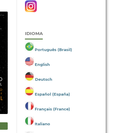
IDIOMA
Português (Brasil)
English
Deutsch
Español (España)
Français (France)
Italiano