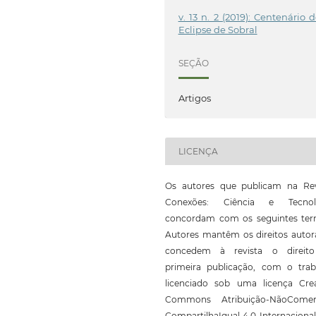
v. 13 n. 2 (2019): Centenário 
Eclipse de Sobral
SEÇÃO
Artigos
LICENÇA
Os autores que publicam na Rev
Conexões: Ciência e Tecnol
concordam com os seguintes ter
Autores mantêm os direitos autor
concedem à revista o direit
primeira publicação, com o trab
licenciado sob uma licença Crea
Commons Atribuição-NãoComerc
CompartilhaIgual 4.0 Internaciona