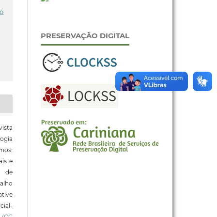
do
PRESERVAÇÃO DIGITAL
ista
ogia
mos:
ais e
o de
alho
tive
ial-
l
(CC