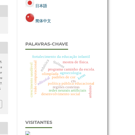
日本語
简体中文
PALAVRAS-CHAVE
fortalecimento da educação infantil
robótica
quítons
mostra de física.
).
visão computacional
crescimento saudável
ia
programa caminho da escola.
agroecologia
or
olimpíada
keras
padrões de cor
editorial
es
cts.
política pública educacional
7.
regiões costeiras
arduino
6
redes neurais artificiais
desenvolvimento social
VISITANTES