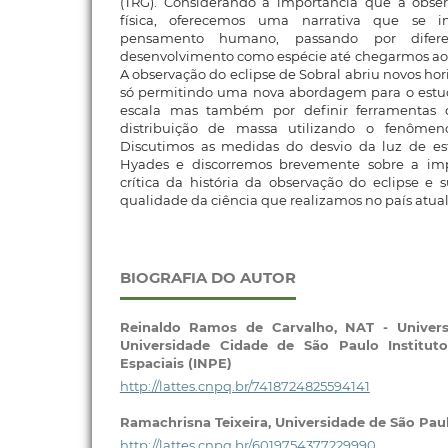
(TRG). Considerando a importância que a obser
física, oferecemos uma narrativa que se i
pensamento humano, passando por difer
desenvolvimento como espécie até chegarmos aos
A observação do eclipse de Sobral abriu novos ho
só permitindo uma nova abordagem para o estu
escala mas também por definir ferramenta
distribuição de massa utilizando o fenômeno
Discutimos as medidas do desvio da luz de es
Hyades e discorremos brevemente sobre a im
crítica da história da observação do eclipse e
qualidade da ciência que realizamos no país atua
BIOGRAFIA DO AUTOR
Reinaldo Ramos de Carvalho,
NAT - Univers
Universidade Cidade de São Paulo Institut
Espaciais (INPE)
http://lattes.cnpq.br/7418724825594141
Ramachrisna Teixeira,
Universidade de São Pau
http://lattes.cnpq.br/6019754377229990