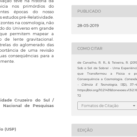
vação teve na história da
nicia nos primórdios do
PUBLICADO
entes épocas do nosso
 estudos pré-Relatividade.
rizontes na cosmologia, não
28-05-2019
do do Universo em grande
s que permitem mapear a
 de lente gravitacional.
trelas do aglomerado das
COMO CITAR
portância de uma revisão
 suas conseqüências para a
lmente.
de Carvalho, R. R., & Teixeira, R. (2019
Sob o Sol de Sobral - Uma Experiênc
que Transformou a Física e p
Consequência a Cosmologia.
Conexõ
- Ciência E Tecnologia
,
13
(2), 37–4
https://doi.org/10.21439/conexoes.v13i2.1
72
idade Cruzeiro do Sul /
o Nacional de Pesquisas
Fomatos de Citação
lo (USP)
EDIÇÃO