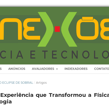
S
ANÚNCIOS
AVALIADORES
INDEXADORES
CONTAT
 DO ECLIPSE DE SOBRAL
/
Artigos
Experiência que Transformou a Físic
ogia