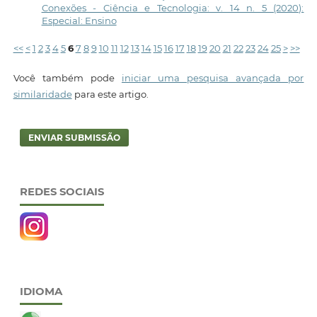
Conexões - Ciência e Tecnologia: v. 14 n. 5 (2020):
Especial: Ensino
<<
<
1
2
3
4
5
6
7
8
9
10
11
12
13
14
15
16
17
18
19
20
21
22
23
24
25
>
>>
Você também pode
iniciar uma pesquisa avançada por
similaridade
para este artigo.
ENVIAR SUBMISSÃO
REDES SOCIAIS
IDIOMA