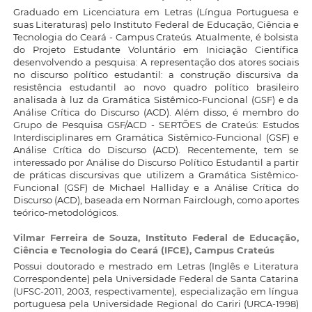
Graduado em Licenciatura em Letras (Língua Portuguesa e
suas Literaturas) pelo Instituto Federal de Educação, Ciência e
Tecnologia do Ceará - Campus Crateús. Atualmente, é bolsista
do Projeto Estudante Voluntário em Iniciação Científica
desenvolvendo a pesquisa: A representação dos atores sociais
no discurso político estudantil: a construção discursiva da
resistência estudantil ao novo quadro político brasileiro
analisada à luz da Gramática Sistêmico-Funcional (GSF) e da
Análise Crítica do Discurso (ACD). Além disso, é membro do
Grupo de Pesquisa GSF/ACD - SERTÕES de Crateús: Estudos
Interdisciplinares em Gramática Sistêmico-Funcional (GSF) e
Análise Crítica do Discurso (ACD). Recentemente, tem se
interessado por Análise do Discurso Político Estudantil a partir
de práticas discursivas que utilizem a Gramática Sistêmico-
Funcional (GSF) de Michael Halliday e a Análise Crítica do
Discurso (ACD), baseada em Norman Fairclough, como aportes
teórico-metodológicos.
Vilmar Ferreira de Souza,
Instituto Federal de Educação,
Ciência e Tecnologia do Ceará (IFCE), Campus Crateús
Possui doutorado e mestrado em Letras (Inglês e Literatura
Correspondente) pela Universidade Federal de Santa Catarina
(UFSC-2011, 2003, respectivamente), especialização em língua
portuguesa pela Universidade Regional do Cariri (URCA-1998)