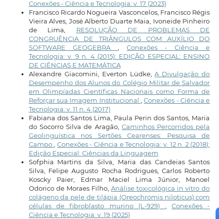
Conexões - Ciência e Tecnologia: v. 17 (2023)
Francisco Ricardo Nogueira Vasconcelos, Francisco Régis
Vieira Alves, José Alberto Duarte Maia, Ivoneide Pinheiro
de Lima,
RESOLUÇÃO DE PROBLEMAS DE
CONGRUÊNCIA DE TRIÂNGULOS COM AUXÍLIO DO
SOFTWARE GEOGEBRA
,
Conexões - Ciência e
Tecnologia: v. 9 n. 4 (2015): EDIÇÃO ESPECIAL: ENSINO
DE CIÊNCIAS E MATEMÁTICA
Alexandre Giacomini, Everton Lüdke,
A Divulgação do
Desempenho dos Alunos do Colégio Militar de Salvador
em Olimpíadas Científicas Nacionais como Forma de
Reforçar sua Imagem Institucional
,
Conexões - Ciência e
Tecnologia: v. 11 n. 4 (2017)
Fabiana dos Santos Lima, Paula Perin dos Santos, Maria
do Socorro Silva de Aragão,
Caminhos Percorridos pela
Geolinguística nos Sertões Cearenses: Pesquisa de
Campo
,
Conexões - Ciência e Tecnologia: v. 12 n. 2 (2018):
Edição Especial: Ciências da Linguagem
Sofphia Martins da Silva, Maria das Candeias Santos
Silva, Felipe Augusto Rocha Rodrigues, Carlos Roberto
Koscky Paier, Edmar Maciel Lima Júnior, Manoel
Odorico de Moraes Filho,
Análise toxicológica in vitro do
colágeno da pele de tilápia (Oreochromis niloticus) com
células de fibroblasto murino (L-929)
,
Conexões -
Ciência e Tecnologia: v. 19 (2025)