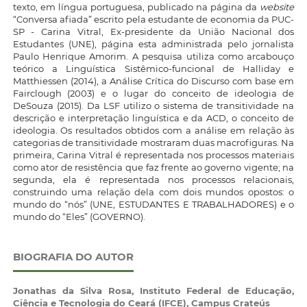
texto, em língua portuguesa, publicado na página da
website
“Conversa afiada” escrito pela estudante de economia da PUC-
SP - Carina Vitral, Ex-presidente da União Nacional dos
Estudantes (UNE), página esta administrada pelo jornalista
Paulo Henrique Amorim. A pesquisa utiliza como arcabouço
teórico a Linguística Sistêmico-funcional de Halliday e
Matthiessen (2014), a Análise Crítica do Discurso com base em
Fairclough (2003) e o lugar do conceito de ideologia de
DeSouza (2015). Da LSF utilizo o sistema de transitividade na
descrição e interpretação linguística e da ACD, o conceito de
ideologia. Os resultados obtidos com a análise em relação às
categorias de transitividade mostraram duas macrofiguras. Na
primeira, Carina Vitral é representada nos processos materiais
como ator de resistência que faz frente ao governo vigente; na
segunda, ela é representada nos processos relacionais,
construindo uma relação dela com dois mundos opostos: o
mundo do “nós” (UNE, ESTUDANTES E TRABALHADORES) e o
mundo do “Eles” (GOVERNO).
BIOGRAFIA DO AUTOR
Jonathas da Silva Rosa,
Instituto Federal de Educação,
Ciência e Tecnologia do Ceará (IFCE), Campus Crateús