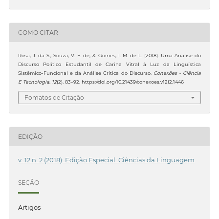
COMO CITAR
Rosa, J. da S., Souza, V. F. de, & Gomes, I. M. de L. (2018). Uma Análise do
Discurso Político Estudantil de Carina Vitral à Luz da Linguística
Sistêmico-Funcional e da Análise Crítica do Discurso.
Conexões - Ciência
E Tecnologia
,
12
(2), 83–92. https://doi.org/10.21439/conexoes.v12i2.1446
Fomatos de Citação
EDIÇÃO
v. 12 n. 2 (2018): Edição Especial: Ciências da Linguagem
SEÇÃO
Artigos