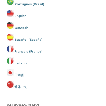
Português (Brasil)
English
Deutsch
Español (España)
Français (France)
Italiano
日本語
简体中文
PALAVRAS-CHAVE