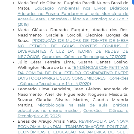
Maria José de Oliveira, Eugênio Pacelli Nunes Brasil de
Matos,
Educação Ambiental nos Livros Didáticos
Adotados no Ensino Fundamental pelo Município de
Acaraú–Ceará
,
Conexões - Ciência e Tecnologia: v. 12 n. 3
(2018)
Maria Gláucia Dourado Furquim, Abadia dos Reis
Nascimento, Graciella Corcioli, Cleonice Borges de
Souza,
PRODUÇÃO DE MUDAS DE TOMATE DE MESA
NO ESTADO DE GOIÁS: PONTOS COMUNS E
DIVERGENTES À LUZ DA TEORIA DE REDES DE
NEGÓCIOS
,
Conexões - Ciência e Tecnologia: v. 17 (2023)
Júlio César Ferreira Lima, Susana Dantas Coelho,
Wellington Moura de Lima,
TENDÊNCIAS COMPETITIVAS
DA COMIDA DE RUA: ESTUDO COMPARATIVO ENTRE
DOIS FOOD PARKS E SEUS CONSUMIDORES.
,
Conexões
- Ciência e Tecnologia: v. 14 n. 4 (2020)
Leonardo Lima Bandeira, Jean Gleison Andrade do
Nascimento, Ariel de Figueirêdo Nogueira Mesquita,
Suzana Claudia Silveira Martins, Claudia Miranda
Martins,
Microbiologia na sala de aula: práticas
educativas no ensino médio
,
Conexões - Ciência e
Tecnologia: v. 19 (2025)
Enéas de Araújo Arrais Neto,
REVIRAVOLTA DA NOVA
ECONOMIA MUNDIAL: TRANSFORMAÇÕES POLÍTICAS,
ECONÔMICAS E EDUCAÇÃO NA AMÉRICA DO SUL
,