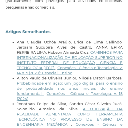
gratuitamente, com privilégios para atividades educacionais,
pesqueiras e não comerciais.
Artigos Semelhantes
Ana Cláudia Uchôa Araújo, Erica de Lima Gallindo,
Jarbiani Sucupira Alves de Castro, ANNA ERIKA
FERREIRA LIMA, Hobson Almeida Cruz,
CAMINHOS PARA
INTERNACIONALIZAÇÃO DA EDUCAÇÃO SUPERIOR NO
INSTITUTO FEDERAL DE EDUCAÇÃO, CIÊNCIA E
TECNOLOGIA (IFCE)
,
Conexões - Ciência e Tecnologia: v.
14 n. 5 (2020): Especial: Ensino
Ailton Paulo de Oliveira Júnior, Nilceia Datori Barbosa,
Probabilidade em ação: um jogo digital para o ensino
de probabilidade nos anos iniciais do ensino
fundamental
,
Conexões - Ciência e Tecnologia: v. 18
(2024)
Jonathan Felipe da Silva, Sandro César Silveira Jucá,
Solonildo Almeida da Silva,
A UTILIZAÇÃO DA
REALIDADE AUMENTADA COMO FERRAMENTA
TECNOLÓGICA NO PROCESSO DE ENSINO DA
ENGENHARIA MECÂNICA
,
Conexões - Ciência e