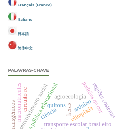
Français (France)
Italiano
日本語
简体中文
PALAVRAS-CHAVE
padrões de cor
regiões costeiras
política pública educacional
desenvolvimento social
macronutrientes
circuito rc
agroecologia
arduino
transgênicos
quítons
keras
olimpíada
ciência
transporte escolar brasileiro