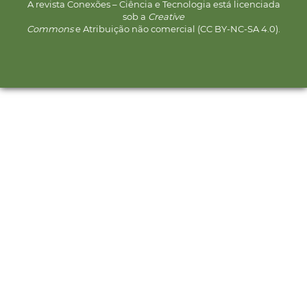
A revista Conexões – Ciência e Tecnologia está licenciada
sob a
Creative
Commons
e Atribuição não comercial (CC BY-NC-SA 4.0).