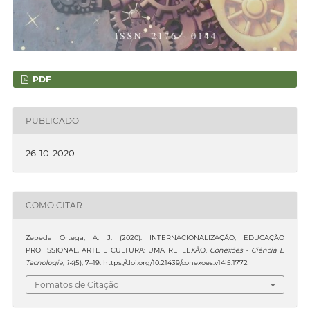
PDF
PUBLICADO
26-10-2020
COMO CITAR
Zepeda Ortega, A. J. (2020). INTERNACIONALIZAÇÃO, EDUCAÇÃO
PROFISSIONAL, ARTE E CULTURA: UMA REFLEXÃO.
Conexões - Ciência E
Tecnologia
,
14
(5), 7–19. https://doi.org/10.21439/conexoes.v14i5.1772
Fomatos de Citação