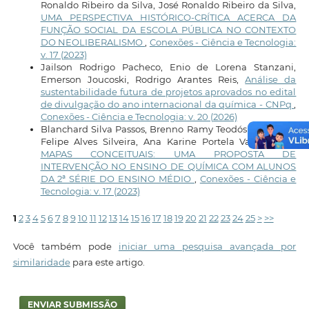
Ronaldo Ribeiro da Silva, José Ronaldo Ribeiro da Silva,
UMA PERSPECTIVA HISTÓRICO-CRÍTICA ACERCA DA
FUNÇÃO SOCIAL DA ESCOLA PÚBLICA NO CONTEXTO
DO NEOLIBERALISMO
,
Conexões - Ciência e Tecnologia:
v. 17 (2023)
Jailson Rodrigo Pacheco, Enio de Lorena Stanzani,
Emerson Joucoski, Rodrigo Arantes Reis,
Análise da
sustentabilidade futura de projetos aprovados no edital
de divulgação do ano internacional da química - CNPq
,
Conexões - Ciência e Tecnologia: v. 20 (2026)
Blanchard Silva Passos, Brenno Ramy Teodósio da Silva,
Felipe Alves Silveira, Ana Karine Portela Vasconcelos,
MAPAS CONCEITUAIS: UMA PROPOSTA DE
INTERVENÇÃO NO ENSINO DE QUÍMICA COM ALUNOS
DA 2ª SÉRIE DO ENSINO MÉDIO
,
Conexões - Ciência e
Tecnologia: v. 17 (2023)
1
2
3
4
5
6
7
8
9
10
11
12
13
14
15
16
17
18
19
20
21
22
23
24
25
>
>>
Você também pode
iniciar uma pesquisa avançada por
similaridade
para este artigo.
ENVIAR SUBMISSÃO