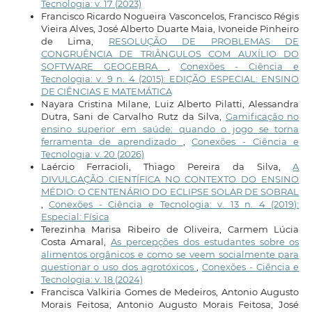
Tecnologia: v. 17 (2023)
Francisco Ricardo Nogueira Vasconcelos, Francisco Régis
Vieira Alves, José Alberto Duarte Maia, Ivoneide Pinheiro
de Lima,
RESOLUÇÃO DE PROBLEMAS DE
CONGRUÊNCIA DE TRIÂNGULOS COM AUXÍLIO DO
SOFTWARE GEOGEBRA
,
Conexões - Ciência e
Tecnologia: v. 9 n. 4 (2015): EDIÇÃO ESPECIAL: ENSINO
DE CIÊNCIAS E MATEMÁTICA
Nayara Cristina Milane, Luiz Alberto Pilatti, Alessandra
Dutra, Sani de Carvalho Rutz da Silva,
Gamificação no
ensino superior em saúde: quando o jogo se torna
ferramenta de aprendizado
,
Conexões - Ciência e
Tecnologia: v. 20 (2026)
Laércio Ferracioli, Thiago Pereira da Silva,
A
DIVULGAÇÃO CIENTÍFICA NO CONTEXTO DO ENSINO
MÉDIO: O CENTENÁRIO DO ECLIPSE SOLAR DE SOBRAL
,
Conexões - Ciência e Tecnologia: v. 13 n. 4 (2019):
Especial: Física
Terezinha Marisa Ribeiro de Oliveira, Carmem Lúcia
Costa Amaral,
As percepções dos estudantes sobre os
alimentos orgânicos e como se veem socialmente para
questionar o uso dos agrotóxicos
,
Conexões - Ciência e
Tecnologia: v. 18 (2024)
Francisca Valkiria Gomes de Medeiros, Antonio Augusto
Morais Feitosa, Antonio Augusto Morais Feitosa, José