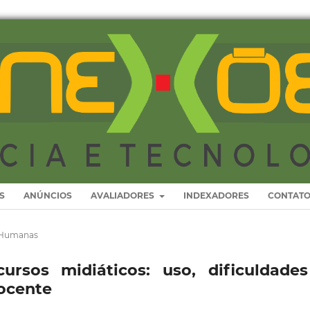
S
ANÚNCIOS
AVALIADORES
INDEXADORES
CONTAT
s Humanas
ursos midiáticos: uso, dificuldade
docente