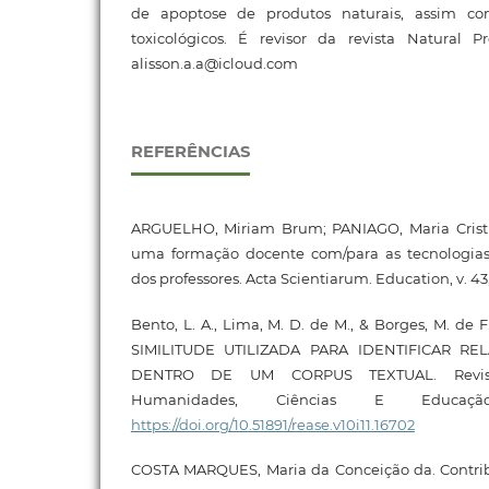
de apoptose de produtos naturais, assim com
toxicológicos. É revisor da revista Natural P
alisson.a.a@icloud.com
REFERÊNCIAS
ARGUELHO, Miriam Brum; PANIAGO, Maria Cristi
uma formação docente com/para as tecnologias:
dos professores. Acta Scientiarum. Education, v. 43,
Bento, L. A., Lima, M. D. de M., & Borges, M. de 
SIMILITUDE UTILIZADA PARA IDENTIFICAR R
DENTRO DE UM CORPUS TEXTUAL. Revist
Humanidades, Ciências E Educação,
https://doi.org/10.51891/rease.v10i11.16702
COSTA MARQUES, Maria da Conceição da. Contri