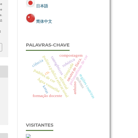
 e
日本語
 e
e.
简体中文
0
,
3
PALAVRAS-CHAVE
compostagem
polimorfismo de cor
política pública educacional
transgênicos
mostra de física.
robótica
ciência
olimpíada
padrões de cor
cts.
regiões costeiras
quítons
editorial
Água vermelha
arduino
keras
formação docente
VISITANTES