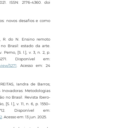
2021. ISSN: 2176-4360. doi
s: novos desafios e como
, R. do N. Ensino remoto
o Brasil: estado da arte.
emo, [S. l.], v. 3, n. 2, p.
.5271. Disponível em:
view/5271
. Acesso em: 24
REITAS, Iandra de Barros;
 Inovadoras: Metodologias
o no Brasil. Revista Ibero-
 l.], v. 11, n. 6, p. 1550–
19712. Disponível em:
12
. Acesso em: 13 jun. 2025.