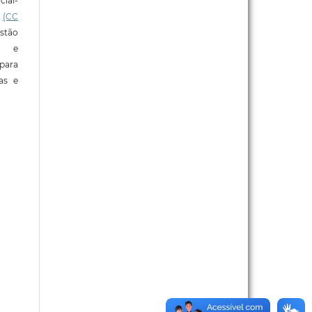
ial-
l
(CC
stão
e e
para
ras e