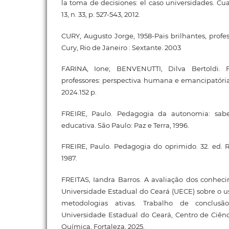
la toma de decisiones: el caso universidades. Cu
13, n. 33, p. 527-543, 2012.
CURY, Augusto Jorge, 1958-Pais brilhantes, profe
Cury, Rio de Janeiro : Sextante. 2003
FARINA, Ione; BENVENUTTI, Dilva Bertoldi.
professores: perspectiva humana e emancipatória
2024.152 p.
FREIRE, Paulo. Pedagogia da autonomia: saber
educativa. São Paulo: Paz e Terra, 1996.
FREIRE, Paulo. Pedagogia do oprimido. 32. ed. Ri
1987.
FREITAS, Iandra Barros. A avaliação dos conhec
Universidade Estadual do Ceará (UECE) sobre o us
metodologias ativas. Trabalho de conclusã
Universidade Estadual do Ceará, Centro de Ciênc
Química, Fortaleza, 2025.