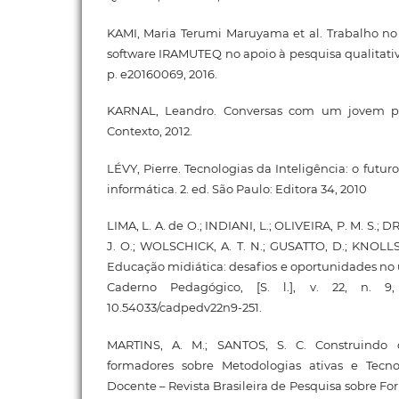
KAMI, Maria Terumi Maruyama et al. Trabalho no 
software IRAMUTEQ no apoio à pesquisa qualitativ
p. e20160069, 2016.
KARNAL, Leandro. Conversas com um jovem prof
Contexto, 2012.
LÉVY, Pierre. Tecnologias da Inteligência: o fut
informática. 2. ed. São Paulo: Editora 34, 2010
LIMA, L. A. de O.; INDIANI, L.; OLIVEIRA, P. M. S.; D
J. O.; WOLSCHICK, A. T. N.; GUSATTO, D.; KNOLLS
Educação midiática: desafios e oportunidades no u
Caderno Pedagógico, [S. l.], v. 22, n. 9
10.54033/cadpedv22n9-251.
MARTINS, A. M.; SANTOS, S. C. Construindo 
formadores sobre Metodologias ativas e Tecno
Docente – Revista Brasileira de Pesquisa sobre Fo