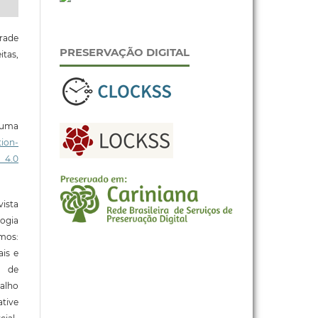
rade
PRESERVAÇÃO DIGITAL
tas,
b uma
ion-
 4.0
ista
ogia
mos:
ais e
o de
alho
tive