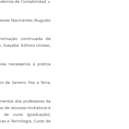
adernos de Contabilidad, v.
ssores fascinantes /Augusto
 Formação continuada de
. Joaçaba: Editora Unoesc,
es necessários à prática
o de Janeiro: Paz e Terra,
imentos dos professores da
o de recursos midiáticos e
o de curso (graduação).
ias e Tecnologia, Curso de