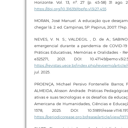
Horizonte. Vol. 13, nº. 27 (p. 45-58) 31 ago. 
https://doi.org/10.31639/rbpfp.v13i27.455
MORAN, José Manuel. A educação que desejamo
chegar lá. 2. ed. Campinas, SP: Papirus, 2007. 174p.
NEVES, V. N. S.; VALDEGIL , D. de A.; SABINO
emergencial durante a pandemia de COVID-19 n
Práticas Educativas, Memórias e Oralidades - Rev. P
e325271, 2021. DOI: 10.47149/pemo.v3i2
https://revistas.uece.br/index.php/revpemo/article/
jul. 2025.
PROENÇA, Michael Persivo Fontenelle Barros; F
ALMEIDA, Alisson Andrade. Práticas Pedagógicas
ativas e suas tecnologias e os desafios da educaçã
Americana de Humanidades, Ciências e Educação, [S.
1578, 2025. DOI: 10.51891/rease.v11i6.
https://periodicorease.pro.br/rease/article/view/197