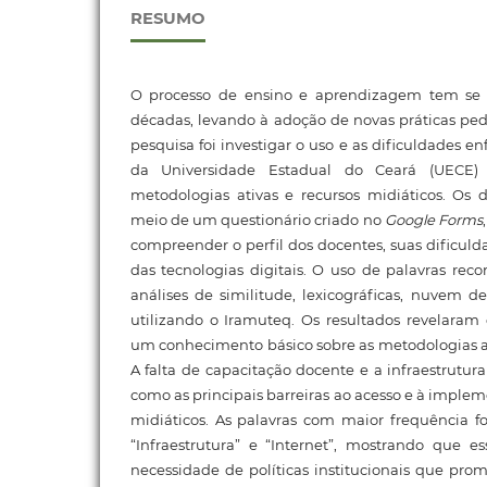
RESUMO
O processo de ensino e aprendizagem tem se 
décadas, levando à adoção de novas práticas ped
pesquisa foi investigar o uso e as dificuldades en
da Universidade Estadual do Ceará (UECE
metodologias ativas e recursos midiáticos. Os 
meio de um questionário criado no
Google Forms
compreender o perfil dos docentes, suas dificuld
das tecnologias digitais. O uso de palavras recor
análises de similitude, lexicográficas, nuvem 
utilizando o Iramuteq. Os resultados revelara
um conhecimento básico sobre as metodologias ati
A falta de capacitação docente e a infraestrutur
como as principais barreiras ao acesso e à imple
midiáticos. As palavras com maior frequência for
“Infraestrutura” e “Internet”, mostrando que e
necessidade de políticas institucionais que pr