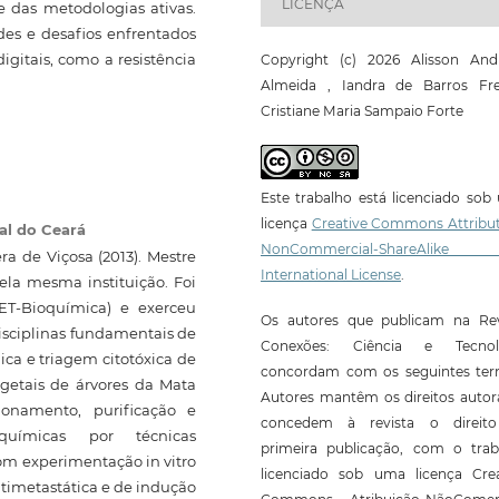
LICENÇA
e das metodologias ativas.
des e desafios enfrentados
gitais, como a resistência
Copyright (c) 2026 Alisson And
Almeida , Iandra de Barros Frei
Cristiane Maria Sampaio Forte
Este trabalho está licenciado so
licença
Creative Commons Attribut
al do Ceará
NonCommercial-ShareAlike
a de Viçosa (2013). Mestre
International License
.
ela mesma instituição. Foi
ET-Bioquímica) e exerceu
Os autores que publicam na Rev
 disciplinas fundamentais de
Conexões: Ciência e Tecnol
ca e triagem citotóxica de
concordam com os seguintes ter
egetais de árvores da Mata
Autores mantêm os direitos autor
ionamento, purificação e
concedem à revista o direit
 químicas por técnicas
primeira publicação, com o trab
com experimentação in vitro
licenciado sob uma licença Crea
antimetastática e de indução