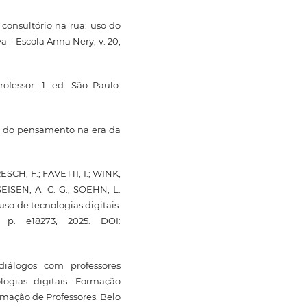
consultório na rua: uso do
a—Escola Anna Nery, v. 20,
essor. 1. ed. São Paulo:
uro do pensamento na era da
RESCH, F.; FAVETTI, I.; WINK,
EISEN, A. C. G.; SOEHN, L.
so de tecnologias digitais.
, p. e18273, 2025. DOI:
diálogos com professores
logias digitais. Formação
rmação de Professores. Belo