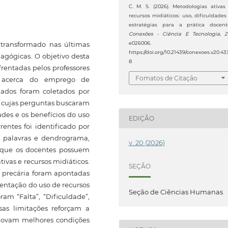
C. M. S. (2026). Metodologias ativas
recursos midiáticos: uso, dificuldades
estratégias para a prática docent
Conexões - Ciência E Tecnologia
,
2
transformado nas últimas
e026006.
https://doi.org/10.21439/conexoes.v20.43
agógicas. O objetivo desta
8
frentadas pelos professores
Fomatos de Citação
) acerca do emprego de
dados foram coletados por
, cujas perguntas buscaram
ades e os benefícios do uso
EDIÇÃO
rentes foi identificado por
de palavras e dendrograma,
v. 20 (2026)
m que os docentes possuem
vas e recursos midiáticos.
SEÇÃO
a precária foram apontadas
mentação do uso de recursos
Seção de Ciências Humanas
am “Falta”, “Dificuldade”,
ssas limitações reforçam a
omovam melhores condições