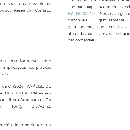
Commons Atribuição-NãoComerc
o seus possíveis efeitos
CompartilhaIgual 4.0 Internaciona
roduct Research. Contato:
BY -NC-SA 4.0)
. Nossos artigos e
disponíveis gratuitament
gratuitamente, com privilégios 
atividades educacionais, pesquei
não comerciais.
na Lima. Narrativas sobre
 implicações nas práticas
 2021.
F. da C. (2024). ANÁLISE DE
ELAÇÕES ENTRE PALAVRAS
a Ibero-Americana De
 10(11), 3137–3143.
bución del modelo ABC en