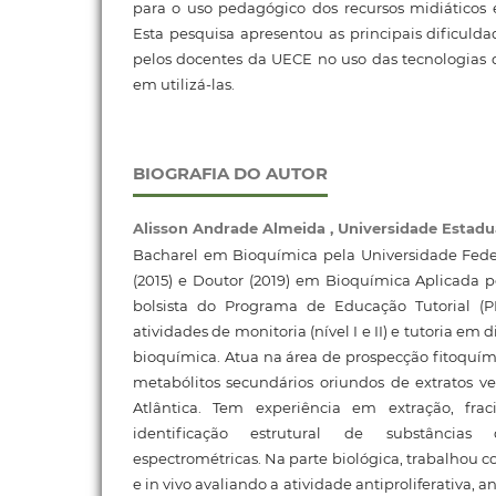
para o uso pedagógico dos recursos midiáticos 
Esta pesquisa apresentou as principais dificulda
pelos docentes da UECE no uso das tecnologias di
em utilizá-las.
BIOGRAFIA DO AUTOR
Alisson Andrade Almeida ,
Universidade Estadu
Bacharel em Bioquímica pela Universidade Feder
(2015) e Doutor (2019) em Bioquímica Aplicada p
bolsista do Programa de Educação Tutorial (P
atividades de monitoria (nível I e II) e tutoria em
bioquímica. Atua na área de prospecção fitoquími
metabólitos secundários oriundos de extratos v
Atlântica. Tem experiência em extração, frac
identificação estrutural de substâncias
espectrométricas. Na parte biológica, trabalhou 
e in vivo avaliando a atividade antiproliferativa, 