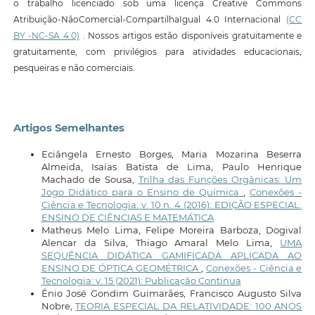
o trabalho licenciado sob uma licença Creative Commons
Atribuição-NãoComercial-CompartilhaIgual 4.0 Internacional
(CC
BY -NC-SA 4.0)
. Nossos artigos estão disponíveis gratuitamente e
gratuitamente, com privilégios para atividades educacionais,
pesqueiras e não comerciais.
Artigos Semelhantes
Eciângela Ernesto Borges, Maria Mozarina Beserra
Almeida, Isaías Batista de Lima, Paulo Henrique
Machado de Sousa,
Trilha das Funções Orgânicas: Um
Jogo Didático para o Ensino de Química
,
Conexões -
Ciência e Tecnologia: v. 10 n. 4 (2016): EDIÇÃO ESPECIAL:
ENSINO DE CIÊNCIAS E MATEMÁTICA
Matheus Melo Lima, Felipe Moreira Barboza, Dogival
Alencar da Silva, Thiago Amaral Melo Lima,
UMA
SEQUÊNCIA DIDÁTICA GAMIFICADA APLICADA AO
ENSINO DE ÓPTICA GEOMÉTRICA
,
Conexões - Ciência e
Tecnologia: v. 15 (2021): Publicação Contínua
Ênio José Gondim Guimarães, Francisco Augusto Silva
Nobre,
TEORIA ESPECIAL DA RELATIVIDADE: 100 ANOS