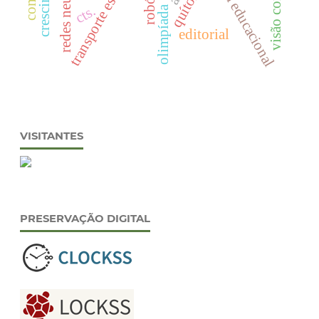
quítons
cts.
olimpíada
editorial
VISITANTES
PRESERVAÇÃO DIGITAL