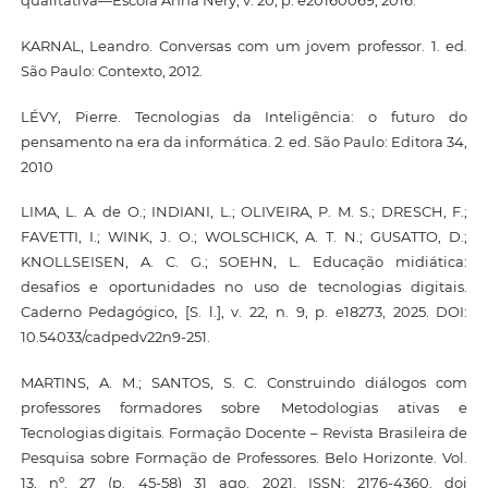
qualitativa—Escola Anna Nery, v. 20, p. e20160069, 2016.
KARNAL, Leandro. Conversas com um jovem professor. 1. ed.
São Paulo: Contexto, 2012.
LÉVY, Pierre. Tecnologias da Inteligência: o futuro do
pensamento na era da informática. 2. ed. São Paulo: Editora 34,
2010
LIMA, L. A. de O.; INDIANI, L.; OLIVEIRA, P. M. S.; DRESCH, F.;
FAVETTI, I.; WINK, J. O.; WOLSCHICK, A. T. N.; GUSATTO, D.;
KNOLLSEISEN, A. C. G.; SOEHN, L. Educação midiática:
desafios e oportunidades no uso de tecnologias digitais.
Caderno Pedagógico, [S. l.], v. 22, n. 9, p. e18273, 2025. DOI:
10.54033/cadpedv22n9-251.
MARTINS, A. M.; SANTOS, S. C. Construindo diálogos com
professores formadores sobre Metodologias ativas e
Tecnologias digitais. Formação Docente – Revista Brasileira de
Pesquisa sobre Formação de Professores. Belo Horizonte. Vol.
13, nº. 27 (p. 45-58) 31 ago. 2021. ISSN: 2176-4360. doi