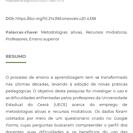
https://orcid.org/0000-0002-7940-0175
DOI:
https://doi.org/10.21439/conexoes.v20.4338
Palavras-chave:
Metodologias ativas, Recursos midiáticos,
Professores, Ensino superior
RESUMO
O processo de ensino e aprendizagem tem se transformado
nas últimas décadas, levando à adoção de novas práticas
pedagógicas. O objetivo desta pesquisa foi investigar o uso e
as dificuldades enfrentadas pelos professores da Universidade
Estadual do Ceará (UECE) acerca do emprego de
metodologias ativas e recursos midiáticos. Os dados foram
coletados por meio de um questionário criado no
Google
Forms
, cujas perguntas buscaram compreender o perfil dos
docentes, suas dificuldades e os benefícios do uso das