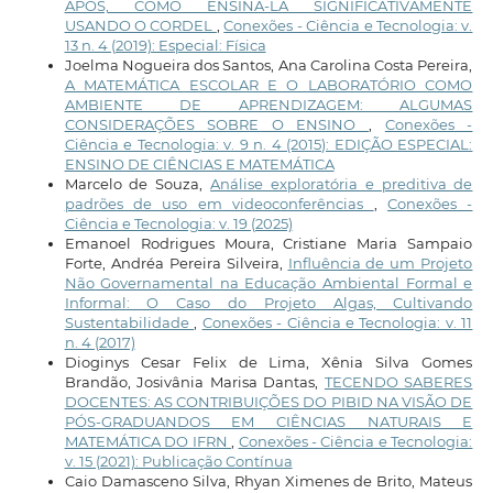
APÓS, COMO ENSINÁ-LA SIGNIFICATIVAMENTE
USANDO O CORDEL
,
Conexões - Ciência e Tecnologia: v.
13 n. 4 (2019): Especial: Física
Joelma Nogueira dos Santos, Ana Carolina Costa Pereira,
A MATEMÁTICA ESCOLAR E O LABORATÓRIO COMO
AMBIENTE DE APRENDIZAGEM: ALGUMAS
CONSIDERAÇÕES SOBRE O ENSINO
,
Conexões -
Ciência e Tecnologia: v. 9 n. 4 (2015): EDIÇÃO ESPECIAL:
ENSINO DE CIÊNCIAS E MATEMÁTICA
Marcelo de Souza,
Análise exploratória e preditiva de
padrões de uso em videoconferências
,
Conexões -
Ciência e Tecnologia: v. 19 (2025)
Emanoel Rodrigues Moura, Cristiane Maria Sampaio
Forte, Andréa Pereira Silveira,
Influência de um Projeto
Não Governamental na Educação Ambiental Formal e
Informal: O Caso do Projeto Algas, Cultivando
Sustentabilidade
,
Conexões - Ciência e Tecnologia: v. 11
n. 4 (2017)
Dioginys Cesar Felix de Lima, Xênia Silva Gomes
Brandão, Josivânia Marisa Dantas,
TECENDO SABERES
DOCENTES: AS CONTRIBUIÇÕES DO PIBID NA VISÃO DE
PÓS-GRADUANDOS EM CIÊNCIAS NATURAIS E
MATEMÁTICA DO IFRN
,
Conexões - Ciência e Tecnologia:
v. 15 (2021): Publicação Contínua
Caio Damasceno Silva, Rhyan Ximenes de Brito, Mateus