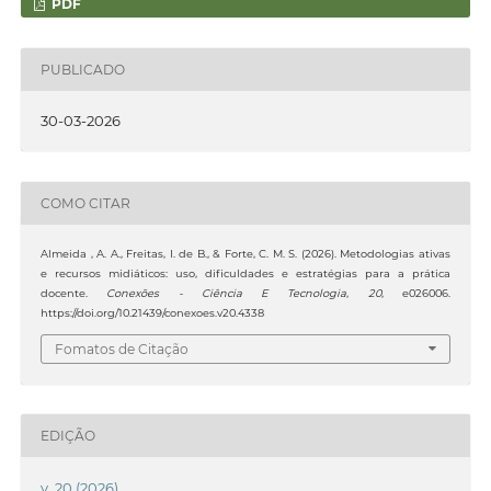
PDF
PUBLICADO
30-03-2026
COMO CITAR
Almeida , A. A., Freitas, I. de B., & Forte, C. M. S. (2026). Metodologias ativas
e recursos midiáticos: uso, dificuldades e estratégias para a prática
docente.
Conexões - Ciência E Tecnologia
,
20
, e026006.
https://doi.org/10.21439/conexoes.v20.4338
Fomatos de Citação
EDIÇÃO
v. 20 (2026)