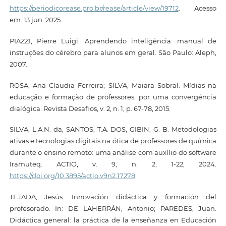
https://periodicorease.pro.br/rease/article/view/19712
. Acesso
em: 13 jun. 2025.
PIAZZI, Pierre Luigi. Aprendendo inteligência: manual de
instruções do cérebro para alunos em geral. São Paulo: Aleph,
2007.
ROSA, Ana Claudia Ferreira; SILVA, Maiara Sobral. Mídias na
educação e formação de professores: por uma convergência
dialógica. Revista Desafios, v. 2, n. 1, p. 67-78, 2015.
SILVA, L.A.N. da, SANTOS, T.A. DOS, GIBIN, G. B. Metodologias
ativas e tecnologias digitais na ótica de professores de química
durante o ensino remoto: uma análise com auxílio do software
Iramuteq. ACTIO, v. 9, n. 2, 1-22, 2024.
https://doi.org/10.3895/actio.v9n2.17278
TEJADA, Jesús. Innovación didáctica y formación del
profesorado. In: DE LAHERRÁN, Antonio; PAREDES, Juan.
Didáctica general: la práctica de la enseñanza en Educación