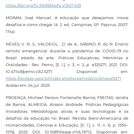
https://doi.org/10.31639/rbpfp.v13i27.455
MORAN, José Manuel. A educação que desejamos: novos
desafios e como chegar lá. 2. ed. Campinas, SP: Papirus, 2007.
174p.
NEVES, V. N. S.; VALDEGIL , D. de A.; SABINO, R. do N. Ensino
remoto emergencial durante a pandemia de COVID-19 no
Brasil: estado da arte. Práticas Educativas, Memórias e
Oralidades - Rev. Pemo, [S. l.], v. 3, n. 2, p. e325271, 2021. DOI:
10.47149/pemo.v3i2.5271. Disponível em:
https://revistas.uece.br/index.php/revpemo/article/view/5271
.
Acesso em: 24 jul. 2025.
PROENÇA, Michael Persivo Fontenelle Barros; FREITAS, Iandra
de Barros; ALMEIDA, Alisson Andrade. Práticas Pedagógicas
Inovadoras: Metodologias ativas e suas tecnologias e os
desafios da educação no Brasil. Revista Ibero-Americana de
Humanidades, Ciências e Educação, [S. l.], v. 11, n. 6, p. 1550–
1578, 2025. DOI: 10.51891/rease.v11i6.19712. Disponível em: