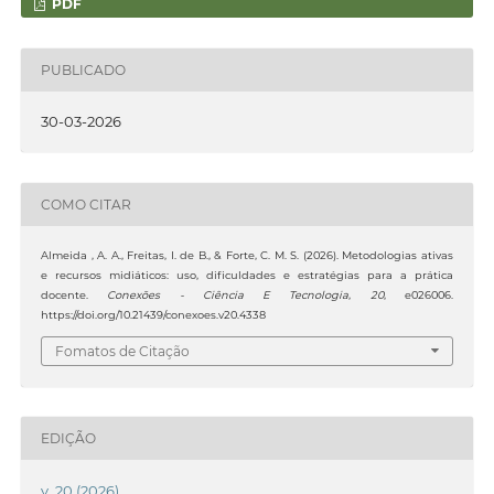
PDF
PUBLICADO
30-03-2026
COMO CITAR
Almeida , A. A., Freitas, I. de B., & Forte, C. M. S. (2026). Metodologias ativas
e recursos midiáticos: uso, dificuldades e estratégias para a prática
docente.
Conexões - Ciência E Tecnologia
,
20
, e026006.
https://doi.org/10.21439/conexoes.v20.4338
Fomatos de Citação
EDIÇÃO
v. 20 (2026)