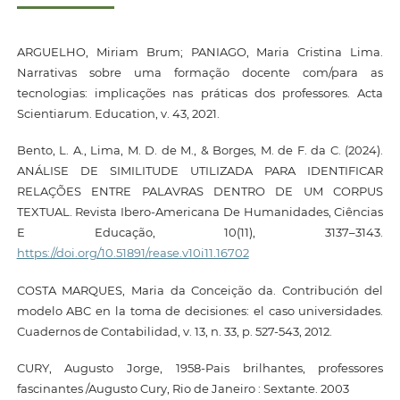
ARGUELHO, Miriam Brum; PANIAGO, Maria Cristina Lima.
Narrativas sobre uma formação docente com/para as
tecnologias: implicações nas práticas dos professores. Acta
Scientiarum. Education, v. 43, 2021.
Bento, L. A., Lima, M. D. de M., & Borges, M. de F. da C. (2024).
ANÁLISE DE SIMILITUDE UTILIZADA PARA IDENTIFICAR
RELAÇÕES ENTRE PALAVRAS DENTRO DE UM CORPUS
TEXTUAL. Revista Ibero-Americana De Humanidades, Ciências
E Educação, 10(11), 3137–3143.
https://doi.org/10.51891/rease.v10i11.16702
COSTA MARQUES, Maria da Conceição da. Contribución del
modelo ABC en la toma de decisiones: el caso universidades.
Cuadernos de Contabilidad, v. 13, n. 33, p. 527-543, 2012.
CURY, Augusto Jorge, 1958-Pais brilhantes, professores
fascinantes /Augusto Cury, Rio de Janeiro : Sextante. 2003