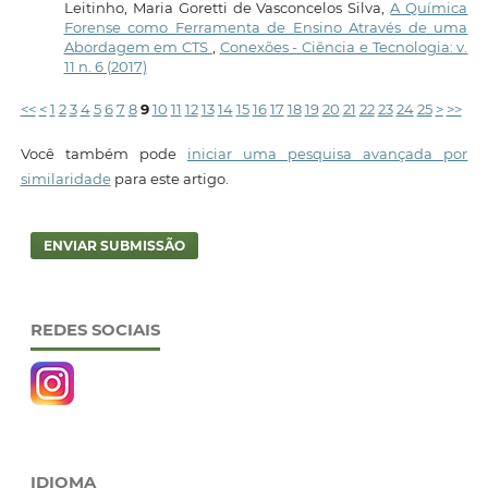
Leitinho, Maria Goretti de Vasconcelos Silva,
A Química
Forense como Ferramenta de Ensino Através de uma
Abordagem em CTS
,
Conexões - Ciência e Tecnologia: v.
11 n. 6 (2017)
<<
<
1
2
3
4
5
6
7
8
9
10
11
12
13
14
15
16
17
18
19
20
21
22
23
24
25
>
>>
Você também pode
iniciar uma pesquisa avançada por
similaridade
para este artigo.
ENVIAR SUBMISSÃO
REDES SOCIAIS
IDIOMA