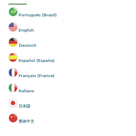
Português (Brasil)
English
Deutsch
Español (España)
Français (France)
Italiano
日本語
简体中文