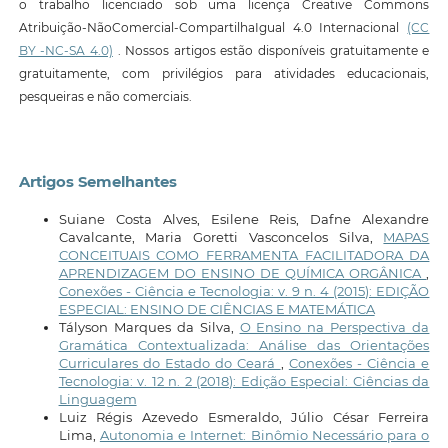
o trabalho licenciado sob uma licença Creative Commons
Atribuição-NãoComercial-CompartilhaIgual 4.0 Internacional
(CC
BY -NC-SA 4.0)
. Nossos artigos estão disponíveis gratuitamente e
gratuitamente, com privilégios para atividades educacionais,
pesqueiras e não comerciais.
Artigos Semelhantes
Suiane Costa Alves, Esilene Reis, Dafne Alexandre
Cavalcante, Maria Goretti Vasconcelos Silva,
MAPAS
CONCEITUAIS COMO FERRAMENTA FACILITADORA DA
APRENDIZAGEM DO ENSINO DE QUÍMICA ORGÂNICA
,
Conexões - Ciência e Tecnologia: v. 9 n. 4 (2015): EDIÇÃO
ESPECIAL: ENSINO DE CIÊNCIAS E MATEMÁTICA
Tályson Marques da Silva,
O Ensino na Perspectiva da
Gramática Contextualizada: Análise das Orientações
Curriculares do Estado do Ceará
,
Conexões - Ciência e
Tecnologia: v. 12 n. 2 (2018): Edição Especial: Ciências da
Linguagem
Luiz Régis Azevedo Esmeraldo, Júlio César Ferreira
Lima,
Autonomia e Internet: Binômio Necessário para o