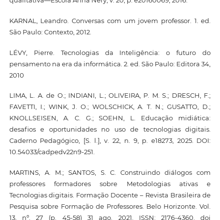
qualitativa—Escola Anna Nery, v. 20, p. e20160069, 2016.
KARNAL, Leandro. Conversas com um jovem professor. 1. ed.
São Paulo: Contexto, 2012.
LÉVY, Pierre. Tecnologias da Inteligência: o futuro do
pensamento na era da informática. 2. ed. São Paulo: Editora 34,
2010
LIMA, L. A. de O.; INDIANI, L.; OLIVEIRA, P. M. S.; DRESCH, F.;
FAVETTI, I.; WINK, J. O.; WOLSCHICK, A. T. N.; GUSATTO, D.;
KNOLLSEISEN, A. C. G.; SOEHN, L. Educação midiática:
desafios e oportunidades no uso de tecnologias digitais.
Caderno Pedagógico, [S. l.], v. 22, n. 9, p. e18273, 2025. DOI:
10.54033/cadpedv22n9-251.
MARTINS, A. M.; SANTOS, S. C. Construindo diálogos com
professores formadores sobre Metodologias ativas e
Tecnologias digitais. Formação Docente – Revista Brasileira de
Pesquisa sobre Formação de Professores. Belo Horizonte. Vol.
13, nº. 27 (p. 45-58) 31 ago. 2021. ISSN: 2176-4360. doi