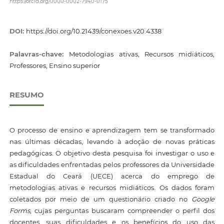
https://orcid.org/0000-0002-7940-0175
DOI:
https://doi.org/10.21439/conexoes.v20.4338
Palavras-chave:
Metodologias ativas, Recursos midiáticos,
Professores, Ensino superior
RESUMO
O processo de ensino e aprendizagem tem se transformado
nas últimas décadas, levando à adoção de novas práticas
pedagógicas. O objetivo desta pesquisa foi investigar o uso e
as dificuldades enfrentadas pelos professores da Universidade
Estadual do Ceará (UECE) acerca do emprego de
metodologias ativas e recursos midiáticos. Os dados foram
coletados por meio de um questionário criado no
Google
Forms
, cujas perguntas buscaram compreender o perfil dos
docentes, suas dificuldades e os benefícios do uso das