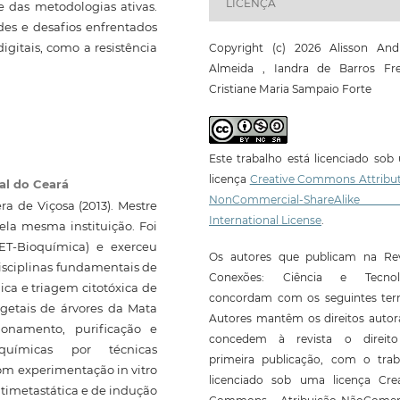
LICENÇA
e das metodologias ativas.
des e desafios enfrentados
gitais, como a resistência
Copyright (c) 2026 Alisson And
Almeida , Iandra de Barros Frei
Cristiane Maria Sampaio Forte
Este trabalho está licenciado so
licença
Creative Commons Attribut
al do Ceará
NonCommercial-ShareAlike
a de Viçosa (2013). Mestre
International License
.
ela mesma instituição. Foi
ET-Bioquímica) e exerceu
Os autores que publicam na Rev
 disciplinas fundamentais de
Conexões: Ciência e Tecnol
ca e triagem citotóxica de
concordam com os seguintes ter
egetais de árvores da Mata
Autores mantêm os direitos autor
ionamento, purificação e
concedem à revista o direit
 químicas por técnicas
primeira publicação, com o trab
com experimentação in vitro
licenciado sob uma licença Crea
antimetastática e de indução