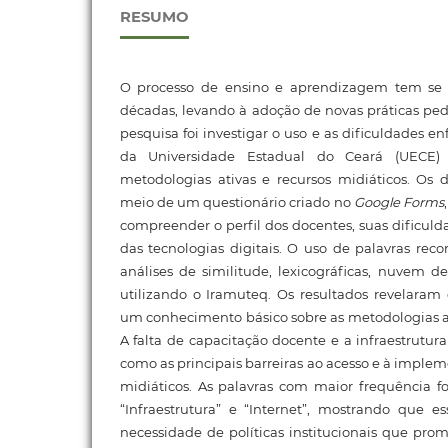
RESUMO
O processo de ensino e aprendizagem tem se 
décadas, levando à adoção de novas práticas ped
pesquisa foi investigar o uso e as dificuldades en
da Universidade Estadual do Ceará (UECE
metodologias ativas e recursos midiáticos. Os 
meio de um questionário criado no
Google Forms
compreender o perfil dos docentes, suas dificuld
das tecnologias digitais. O uso de palavras recor
análises de similitude, lexicográficas, nuvem 
utilizando o Iramuteq. Os resultados revelara
um conhecimento básico sobre as metodologias ati
A falta de capacitação docente e a infraestrutur
como as principais barreiras ao acesso e à imple
midiáticos. As palavras com maior frequência for
“Infraestrutura” e “Internet”, mostrando que e
necessidade de políticas institucionais que pr