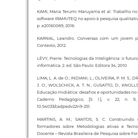
KAMI, Maria Terumi Maruyama et al. Trabalho no 
software IRAMUTEQ no apoio à pesquisa qualitativ
p. e20160069, 2016.
KARNAL, Leandro. Conversas com um jovem prof
Contexto, 2012.
LÉVY, Pierre. Tecnologias da Inteligência: o fut
informática. 2. ed. São Paulo: Editora 34, 2010
LIMA, L. A. de O.; INDIANI, L.; OLIVEIRA, P. M. S.; D
J. O.; WOLSCHICK, A. T. N.; GUSATTO, D.; KNOLLS
Educação midiática: desafios e oportunidades no u
Caderno Pedagógico, [S. l.], v. 22, n. 9
10.54033/cadpedv22n9-251.
MARTINS, A. M.; SANTOS, S. C. Construindo 
formadores sobre Metodologias ativas e Tecno
Docente – Revista Brasileira de Pesquisa sobre Fo