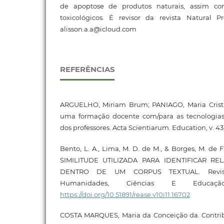
de apoptose de produtos naturais, assim com
toxicológicos. É revisor da revista Natural P
alisson.a.a@icloud.com
REFERÊNCIAS
ARGUELHO, Miriam Brum; PANIAGO, Maria Cristi
uma formação docente com/para as tecnologias:
dos professores. Acta Scientiarum. Education, v. 43,
Bento, L. A., Lima, M. D. de M., & Borges, M. de 
SIMILITUDE UTILIZADA PARA IDENTIFICAR R
DENTRO DE UM CORPUS TEXTUAL. Revist
Humanidades, Ciências E Educação,
https://doi.org/10.51891/rease.v10i11.16702
COSTA MARQUES, Maria da Conceição da. Contri