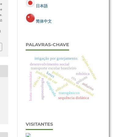
 e
日本語
 e
e.
简体中文
0
,
3
PALAVRAS-CHAVE
regiões costeiras
irrigação por gotejamento.
desenvolvimento social
transporte escolar brasileiro
padrões de cor
política pública educacional
keras
robótica
horta comunitária
quítons
cts.
ciência
agroecologia
olimpíada
arduino
editorial
transgênicos
sequência didática
VISITANTES