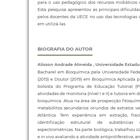
para o uso pedagógico dos recursos midiáticos 
Esta pesquisa apresentou as principais dificulda
pelos docentes da UECE no uso das tecnologias di
em utilizá-las.
BIOGRAFIA DO AUTOR
Alisson Andrade Almeida ,
Universidade Estadu
Bacharel em Bioquímica pela Universidade Feder
(2015) e Doutor (2019) em Bioquímica Aplicada p
bolsista do Programa de Educação Tutorial (P
atividades de monitoria (nível I e II) e tutoria em
bioquímica. Atua na área de prospecção fitoquími
metabólitos secundários oriundos de extratos v
Atlântica. Tem experiência em extração, frac
identificação estrutural de substâncias
espectrométricas. Na parte biológica, trabalhou 
e in vivo avaliando a atividade antiproliferativa, 