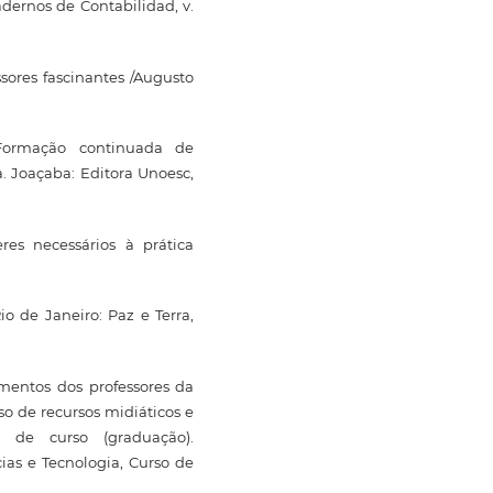
adernos de Contabilidad, v.
ssores fascinantes /Augusto
 Formação continuada de
. Joaçaba: Editora Unoesc,
es necessários à prática
o de Janeiro: Paz e Terra,
imentos dos professores da
o de recursos midiáticos e
o de curso (graduação).
ias e Tecnologia, Curso de