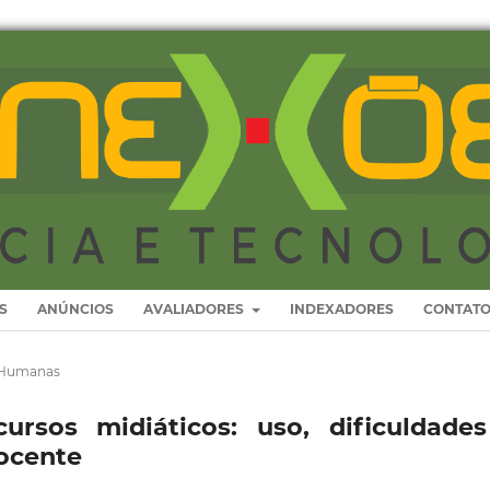
S
ANÚNCIOS
AVALIADORES
INDEXADORES
CONTAT
s Humanas
ursos midiáticos: uso, dificuldade
docente