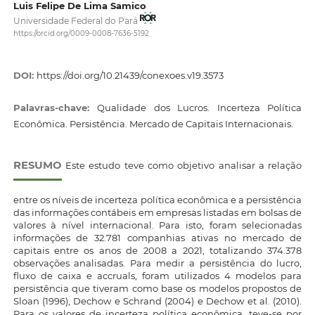
Luis Felipe De Lima Samico
Universidade Federal do Pará
https://orcid.org/0009-0008-7636-5192
DOI:
https://doi.org/10.21439/conexoes.v19.3573
Palavras-chave:
Qualidade dos Lucros. Incerteza Política
Econômica. Persistência. Mercado de Capitais Internacionais.
RESUMO
Este estudo teve como objetivo analisar a relação
entre os níveis de incerteza política econômica e a persistência
das informações contábeis em empresas listadas em bolsas de
valores à nível internacional. Para isto, foram selecionadas
informações de 32.781 companhias ativas no mercado de
capitais entre os anos de 2008 a 2021, totalizando 374.378
observações analisadas. Para medir a persistência do lucro,
fluxo de caixa e accruals, foram utilizados 4 modelos para
persistência que tiveram como base os modelos propostos de
Sloan (1996), Dechow e Schrand (2004) e Dechow et al. (2010).
Para os valores de incerteza política econômica, teve-se por