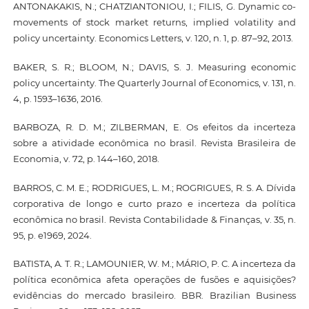
ANTONAKAKIS, N.; CHATZIANTONIOU, I.; FILIS, G. Dynamic co-
movements of stock market returns, implied volatility and
policy uncertainty. Economics Letters, v. 120, n. 1, p. 87–92, 2013.
BAKER, S. R.; BLOOM, N.; DAVIS, S. J. Measuring economic
policy uncertainty. The Quarterly Journal of Economics, v. 131, n.
4, p. 1593–1636, 2016.
BARBOZA, R. D. M.; ZILBERMAN, E. Os efeitos da incerteza
sobre a atividade econômica no brasil. Revista Brasileira de
Economia, v. 72, p. 144–160, 2018.
BARROS, C. M. E.; RODRIGUES, L. M.; ROGRIGUES, R. S. A. Dívida
corporativa de longo e curto prazo e incerteza da política
econômica no brasil. Revista Contabilidade & Finanças, v. 35, n.
95, p. e1969, 2024.
BATISTA, A. T. R.; LAMOUNIER, W. M.; MÁRIO, P. C. A incerteza da
política econômica afeta operações de fusões e aquisições?
evidências do mercado brasileiro. BBR. Brazilian Business