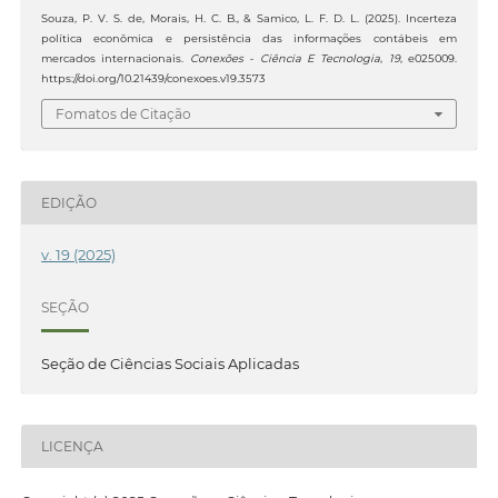
Souza, P. V. S. de, Morais, H. C. B., & Samico, L. F. D. L. (2025). Incerteza
política econômica e persistência das informações contábeis em
mercados internacionais.
Conexões - Ciência E Tecnologia
,
19
, e025009.
https://doi.org/10.21439/conexoes.v19.3573
Fomatos de Citação
EDIÇÃO
v. 19 (2025)
SEÇÃO
Seção de Ciências Sociais Aplicadas
LICENÇA