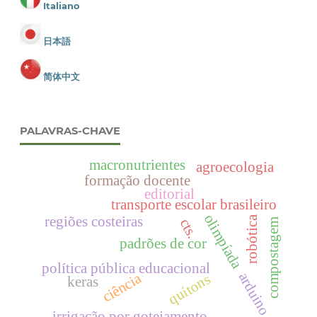
Italiano
日本語
简体中文
PALAVRAS-CHAVE
macronutrientes
agroecologia
formação docente
editorial
transporte escolar brasileiro
olimpíada
regiões costeiras
robótica
cts.
compostagem
padrões de cor
política pública educacional
ciência
arduino
quítons
keras
irrigação por gotejamento.