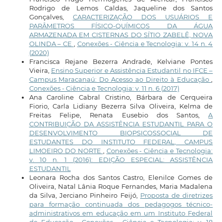
Rodrigo de Lemos Caldas, Jaqueline dos Santos
Gonçalves,
CARACTERIZAÇÃO DOS USUÁRIOS E
PARÂMETROS FÍSICO-QUÍMICOS DA ÁGUA
ARMAZENADA EM CISTERNAS DO SÍTIO ZABELÊ, NOVA
OLINDA – CE
,
Conexões - Ciência e Tecnologia: v. 14 n. 4
(2020)
Francisca Rejane Bezerra Andrade, Kelviane Pontes
Vieira,
Ensino Superior e Assistência Estudantil no IFCE –
Campus Maracanaú: Do Acesso ao Direito à Educação
,
Conexões - Ciência e Tecnologia: v. 11 n. 6 (2017)
Ana Caroline Cabral Cristino, Bárbara de Cerqueira
Fiorio, Carla Lidiany Bezerra Silva Oliveira, Kelma de
Freitas Felipe, Renata Eusebio dos Santos,
A
CONTRIBUIÇÃO DA ASSISTÊNCIA ESTUDANTIL PARA O
DESENVOLVIMENTO BIOPSICOSSOCIAL DE
ESTUDANTES DO INSTITUTO FEDERAL, CAMPUS
LIMOEIRO DO NORTE
,
Conexões - Ciência e Tecnologia:
v. 10 n. 1 (2016): EDIÇÃO ESPECIAL: ASSISTÊNCIA
ESTUDANTIL
Leonara Rocha dos Santos Castro, Elenilce Gomes de
Oliveira, Natal Lânia Roque Fernandes, Maria Madalena
da Silva, Jerciano Pinheiro Feijó,
Proposta de diretrizes
para formação continuada dos pedagogos técnico-
administrativos em educação em um Instituto Federal