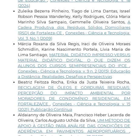
de Educação
,
Conexões - Ciência e Tecnologia: v. 18
(2024)
Zuleika Bezerra Pinheiro, Tiago de Lima Dantas, Israel
Robson Pessoa Wanderley, Kelly Rodrigues, Glória Maria
Marinho Silva Sampaio, Gemmelle Oliveira Santos,
A
Cadeia Produtiva dos Resíduos Sólidos Domiciliares
(RSD) de Fortaleza-CE
,
Conexões - Ciência e Tecnologia:
Vol. 3, No. 1 (2009)
Márcia Roxana da Silva Regis, Iraci de Oliveira Moraes
Schmidlin, Karine Nascimento Portela, Lívia Maria de
Lima Santiago,
MATERIAL DIDÁTICO IMPRESSO VERSUS
MATERIAL DIDÁTICO DIGITAL: O QUE DIZEM OS
ALUNOS DOS CURSOS SEMIPRESENCIAIS DO IFCE
,
Conexões - Ciência e Tecnologia: v. 9 n. 2 (2015): Educação
a Distância: Realidades, Desafios e Perspectivas
Beatriz Feitoza Rocha, Erika da Justa Teixeira Rocha,
RECICLAGEM DE ÓLEOS E GORDURAS RESIDUAIS:
PERCEPÇÃO DO IMPACTO AMBIENTAL POR
MORADORES DE CONDOMÍNIO RESIDENCIAL EM
FORTALEZA/CE
,
Conexões - Ciência e Tecnologia: v. 15
(2021): Publicação Contínua
Aldaianny de Oliveira Maia, Francisco Heber Lacerda de
Oliveira, Carlos Augusto Uchôa da Silva,
UM MÉTODO DE
APOIO À GESTÃO PARA ANÁLISE DAS CONDIÇÕES DE
ADERÊNCIA EM PAVIMENTOS AEROPORTUÁRIOS
,