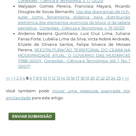
Conexões - Ciência e Tecnologia: v. 17 (2023)
Walysson Gomes Pereira, Francisca Mayara, Ricardo
Douglas de Sousa Bernardo,
Uso dos diagramas de rich-
suter como ferramenta didática para distribuição
eletrônica dos elementos químicos do bloco d da tabela
periódica
,
Conexões - Ciência e Tecnologia: v. 19 (2025)
Aridenio Bezerra Quintiliano, Luiz Cruz Lima, Juliana
Farias Forte, Lubélia Lima da Silva, Victa Nobre Andrade,
Elizete de Oliveira Santos, Felipe Silveira de Moraes
Pereira,
REESTRUTURAÇÃO TERRITORIAL DO CEARÁ NA
MODERNIDADE ATUAL: O GOVERNO DAS MUDANÇAS
(1986-2000)
,
Conexões - Ciência e Tecnologia: Vol. 1, No. 1
(2007)
<<
<
1
2
3
4
5
6
7
8
9
10
11
12
13
14
15
16
17
18
19
20
21
22
23
24
25
>
>>
Você também pode
iniciar uma pesquisa avançada por
similaridade
para este artigo.
ENVIAR SUBMISSÃO