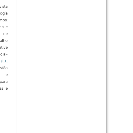
ista
ogia
mos:
ais e
o de
alho
tive
ial-
l
(CC
stão
e e
para
ras e