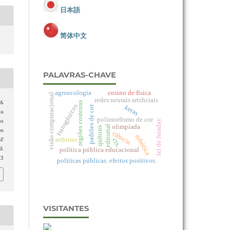
日本語
简体中文
PALAVRAS-CHAVE
agroecologia
ensino de física
visão computacional
redes neurais artificiais
 &
regiões costeiras
transgênicos
keras
padrões de cor
za
polimorfismo de cor
as
lei de faraday
olimpíada
editorial
quítons
os
ciência
robótica
arduino
 E
cts.
.
política pública educacional
73
políticas públicas. efeitos positivos.
VISITANTES