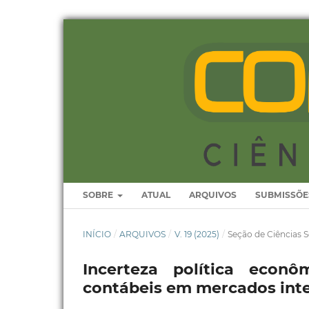
SOBRE
ATUAL
ARQUIVOS
SUBMISSÕE
INÍCIO
/
ARQUIVOS
/
V. 19 (2025)
/
Seção de Ciências S
Incerteza política econô
contábeis em mercados inte