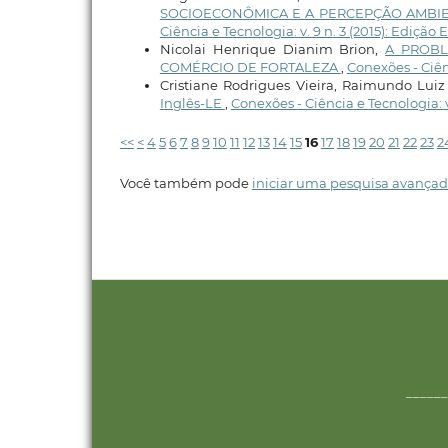
SOCIOECONÔMICA E A PERCEPÇÃO AMBIE
Ciência e Tecnologia: v. 9 n. 3 (2015): Edição
Nicolai Henrique Dianim Brion,
A PROBL
COMÉRCIO DE FORTALEZA
,
Conexões - Ciênc
Cristiane Rodrigues Vieira, Raimundo Lui
Inglês-LE
,
Conexões - Ciência e Tecnologia: 
<<
<
4
5
6
7
8
9
10
11
12
13
14
15
16
17
18
19
20
21
22
23
2
Você também pode
iniciar uma pesquisa avançad
______