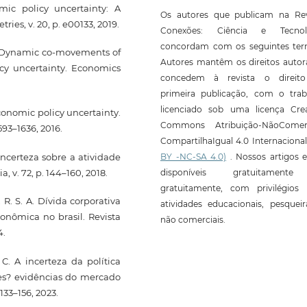
ic policy uncertainty: A
Os autores que publicam na Rev
ies, v. 20, p. e00133, 2019.
Conexões: Ciência e Tecnol
concordam com os seguintes ter
. Dynamic co-movements of
Autores mantêm os direitos autor
icy uncertainty. Economics
concedem à revista o direit
primeira publicação, com o trab
licenciado sob uma licença Crea
conomic policy uncertainty.
Commons Atribuição-NãoComerc
593–1636, 2016.
CompartilhaIgual 4.0 Internaciona
ncerteza sobre a atividade
BY -NC-SA 4.0)
. Nossos artigos e
 v. 72, p. 144–160, 2018.
disponíveis gratuitament
gratuitamente, com privilégios 
. S. A. Dívida corporativa
atividades educacionais, pesquei
conômica no brasil. Revista
não comerciais.
4.
C. A incerteza da política
es? evidências do mercado
133–156, 2023.