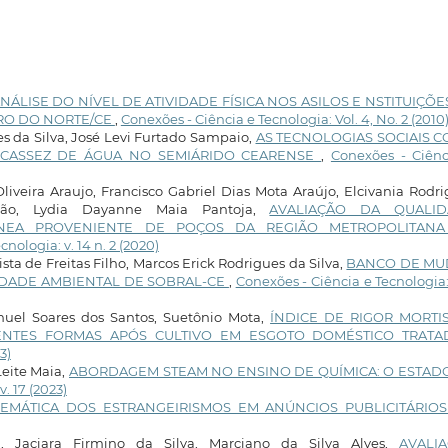
NÁLISE DO NÍVEL DE ATIVIDADE FÍSICA NOS ASILOS E NSTITUIÇÕE
IRO DO NORTE/CE
,
Conexões - Ciência e Tecnologia: Vol. 4, No. 2 (2010
es da Silva, José Levi Furtado Sampaio,
AS TECNOLOGIAS SOCIAIS 
SCASSEZ DE ÁGUA NO SEMIÁRIDO CEARENSE
,
Conexões - Ciênc
iveira Araujo, Francisco Gabriel Dias Mota Araújo, Elcivania Rodr
dão, Lydia Dayanne Maia Pantoja,
AVALIAÇÃO DA QUALID
ÂNEA PROVENIENTE DE POÇOS DA REGIÃO METROPOLITAN
nologia: v. 14 n. 2 (2020)
sta de Freitas Filho, Marcos Erick Rodrigues da Silva,
BANCO DE MU
IDADE AMBIENTAL DE SOBRAL-CE
,
Conexões - Ciência e Tecnologia:
uel Soares dos Santos, Suetônio Mota,
ÍNDICE DE RIGOR MORTI
ERENTES FORMAS APÓS CULTIVO EM ESGOTO DOMÉSTICO TRAT
3)
eite Maia,
ABORDAGEM STEAM NO ENSINO DE QUÍMICA: O ESTAD
. 17 (2023)
EMÁTICA DOS ESTRANGEIRISMOS EM ANÚNCIOS PUBLICITÁRIO
, Jaciara Firmino da Silva, Marciano da Silva Alves,
AVALI