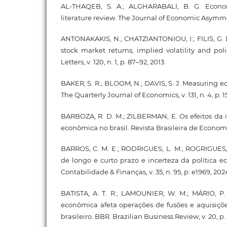
AL-THAQEB, S. A.; ALGHARABALI, B. G. Econom
literature review. The Journal of Economic Asymmetr
ANTONAKAKIS, N.; CHATZIANTONIOU, I.; FILIS, G
stock market returns, implied volatility and pol
Letters, v. 120, n. 1, p. 87–92, 2013.
BAKER, S. R.; BLOOM, N.; DAVIS, S. J. Measuring e
The Quarterly Journal of Economics, v. 131, n. 4, p. 1
BARBOZA, R. D. M.; ZILBERMAN, E. Os efeitos da i
econômica no brasil. Revista Brasileira de Economia,
BARROS, C. M. E.; RODRIGUES, L. M.; ROGRIGUES, R
de longo e curto prazo e incerteza da política e
Contabilidade & Finanças, v. 35, n. 95, p. e1969, 202
BATISTA, A. T. R.; LAMOUNIER, W. M.; MÁRIO, P. 
econômica afeta operações de fusões e aquisiçõ
brasileiro. BBR. Brazilian Business Review, v. 20, p. 