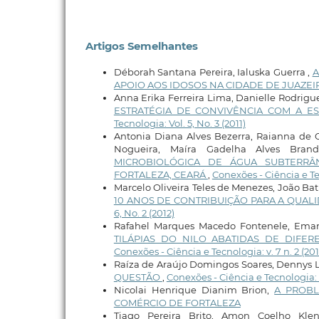
Artigos Semelhantes
Déborah Santana Pereira, Ialuska Guerra ,
A
APOIO AOS IDOSOS NA CIDADE DE JUAZE
Anna Erika Ferreira Lima, Danielle Rodrigu
ESTRATÉGIA DE CONVIVÊNCIA COM A E
Tecnologia: Vol. 5, No. 3 (2011)
Antonia Diana Alves Bezerra, Raianna de Ol
Nogueira, Maíra Gadelha Alves Bran
MICROBIOLÓGICA DE ÁGUA SUBTERR
FORTALEZA, CEARÁ
,
Conexões - Ciência e Tec
Marcelo Oliveira Teles de Menezes, João Bati
10 ANOS DE CONTRIBUIÇÃO PARA A QUAL
6, No. 2 (2012)
Rafahel Marques Macedo Fontenele, Eman
TILÁPIAS DO NILO ABATIDAS DE DIF
Conexões - Ciência e Tecnologia: v. 7 n. 2 (201
Raíza de Araújo Domingos Soares, Dennys L
QUESTÃO
,
Conexões - Ciência e Tecnologia: v
Nicolai Henrique Dianim Brion,
A PROBL
COMÉRCIO DE FORTALEZA
Tiago Pereira Brito, Amon Coelho Klen