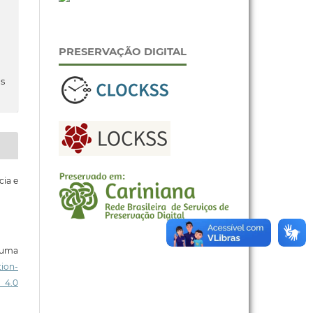
PRESERVAÇÃO DIGITAL
s
cia e
b uma
ion-
 4.0