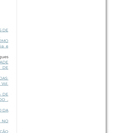
S DE
)
COMO
ia e
igues
ADE
A DE
DAS:
 Vol.
S DE
ADO
,
O DA
S NO
AÇÃO