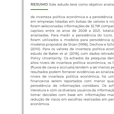
RESUMO
Este estudo teve como objetivo analisa
de incerteza política econômica e a persistência
em empresas listadas em bolsas de valores à níve
foram selecionadas informações de 32.781 compa
capitais entre os anos de 2008 a 2021, totali
analisadas. Para medir a persistência do lucro, 
foram utilizados 4 modelos para persistência
modelos propostos de Sloan (1996), Dechow e Schr
(2010). Para os valores de incerteza política ec
estudo de Baker et al. (2016), com dados retira
Policy Uncertainty. Os achados da pesquisa d
altos níveis de incerteza política econômica, os
(fluxos de caixa e accruals) tendem a ser menos pe
resultados podem fornecer evidências ao sinaliza
níveis de incerteza política econômica, há um
financeiros serem reportados com menor qua
persistência de informações contábeis. Os 
literatura e com os diversos usuários da informaç
tomar decisões com base em informações mais
redução de riscos em escolhas realizadas em perí
econômica.