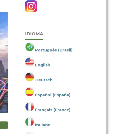
IDIOMA
Português (Brasil)
English
Deutsch
Español (España)
Français (France)
Italiano