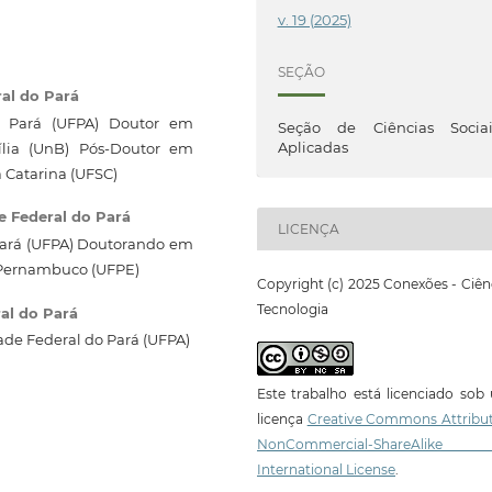
v. 19 (2025)
SEÇÃO
al do Pará
do Pará (UFPA) Doutor em
Seção de Ciências Sociai
Aplicadas
ília (UnB) Pós-Doutor em
 Catarina (UFSC)
e Federal do Pará
LICENÇA
 Pará (UFPA) Doutorando em
e Pernambuco (UFPE)
Copyright (c) 2025 Conexões - Ciên
Tecnologia
al do Pará
de Federal do Pará (UFPA)
Este trabalho está licenciado so
licença
Creative Commons Attribut
NonCommercial-ShareAlike
International License
.