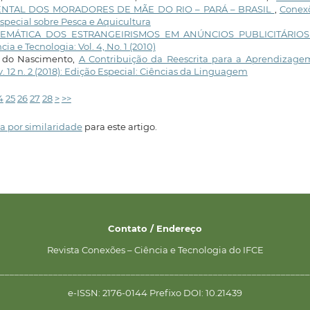
NTAL DOS MORADORES DE MÃE DO RIO – PARÁ – BRASIL
,
Conexõ
 Especial sobre Pesca e Aquicultura
EMÁTICA DOS ESTRANGEIRISMOS EM ANÚNCIOS PUBLICITÁRIO
ia e Tecnologia: Vol. 4, No. 1 (2010)
z do Nascimento,
A Contribuição da Reescrita para a Aprendizage
v. 12 n. 2 (2018): Edição Especial: Ciências da Linguagem
4
25
26
27
28
>
>>
a por similaridade
para este artigo.
Contato / Endereço
Revista Conexões – Ciência e Tecnologia do IFCE
________________________________________________________________
e-ISSN: 2176-0144 Prefixo DOI: 10.21439