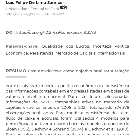
Luis Felipe De Lima Samico
Universidade Federal do Pará
https://orcid.org/0009-0008-7636-5192
DOI:
https://doi.org/10.21439/conexoes.v19.3573
Palavras-chave:
Qualidade dos Lucros. Incerteza Política
Econômica. Persistência. Mercado de Capitais Internacionais.
RESUMO
Este estudo teve como objetivo analisar a relação
entre os níveis de incerteza política econômica e a persistência
das informações contábeis em empresas listadas em bolsas de
valores à nível internacional. Para isto, foram selecionadas
informações de 32.781 companhias ativas no mercado de
capitais entre os anos de 2008 a 2021, totalizando 374.378
observações analisadas. Para medir a persistência do lucro,
fluxo de caixa e accruals, foram utilizados 4 modelos para
persistência que tiveram como base os modelos propostos de
Sloan (1996), Dechow e Schrand (2004) e Dechow et al. (2010).
Para os valores de incerteza política econômica, teve-se por