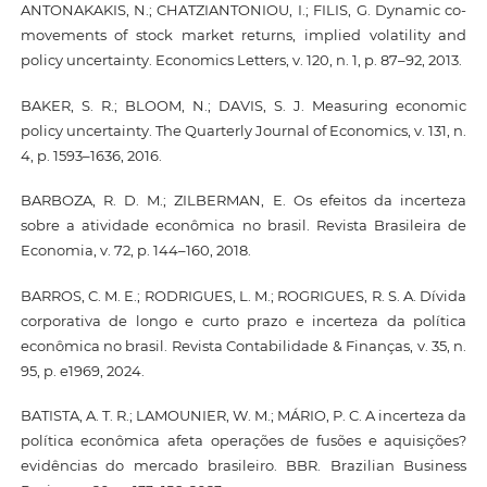
ANTONAKAKIS, N.; CHATZIANTONIOU, I.; FILIS, G. Dynamic co-
movements of stock market returns, implied volatility and
policy uncertainty. Economics Letters, v. 120, n. 1, p. 87–92, 2013.
BAKER, S. R.; BLOOM, N.; DAVIS, S. J. Measuring economic
policy uncertainty. The Quarterly Journal of Economics, v. 131, n.
4, p. 1593–1636, 2016.
BARBOZA, R. D. M.; ZILBERMAN, E. Os efeitos da incerteza
sobre a atividade econômica no brasil. Revista Brasileira de
Economia, v. 72, p. 144–160, 2018.
BARROS, C. M. E.; RODRIGUES, L. M.; ROGRIGUES, R. S. A. Dívida
corporativa de longo e curto prazo e incerteza da política
econômica no brasil. Revista Contabilidade & Finanças, v. 35, n.
95, p. e1969, 2024.
BATISTA, A. T. R.; LAMOUNIER, W. M.; MÁRIO, P. C. A incerteza da
política econômica afeta operações de fusões e aquisições?
evidências do mercado brasileiro. BBR. Brazilian Business