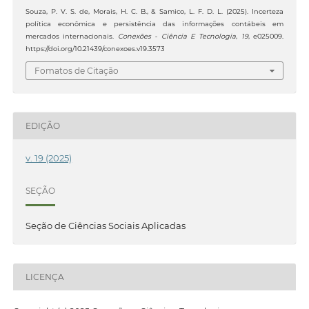
Souza, P. V. S. de, Morais, H. C. B., & Samico, L. F. D. L. (2025). Incerteza
política econômica e persistência das informações contábeis em
mercados internacionais.
Conexões - Ciência E Tecnologia
,
19
, e025009.
https://doi.org/10.21439/conexoes.v19.3573
Fomatos de Citação
EDIÇÃO
v. 19 (2025)
SEÇÃO
Seção de Ciências Sociais Aplicadas
LICENÇA