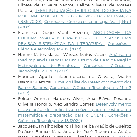
Elizete de Oliveira Santos, Felipe Silveira de Moraes
Pereira,
REESTRUTURAÇÃO TERRITORIAL DO CEARÁ NA
MODERNIDADE ATUAL: O GOVERNO DAS MUDANÇAS
(1986-2000)
,
Conexões - Ciência e Tecnologia: Vol. 1, No. 1
(2007)
Francisco Diego Vidal Bezerra,
ABORDAGEM DA
CULTURA MAKER NO PROCESSO DE ENSINO: UMA
REVISÃO SISTEMÁTICA DA LITERATURA
,
Conexões -
Ciência e Tecnologia: v. 17 (2023)
Harine Matos Maciel, Wlisses Matos Maciel,
Análise da
Inadimplência Bancária: Um Estudo de Caso da Região
Metropolitana de Fortaleza
,
Conexões - Ciência e
Tecnologia: v. 11 n. 3 (2017)
Mauricio Aguilar Nepomuceno de Oliveira, Walter
Issamu Suemitsu,
Uma Análise do Desenvolvimento dos
Barcos Solares
,
Conexões - Ciência e Tecnologia: v. 11 n. 3
(2017)
Felipe Omena Marques Alves, Ana Flávia Resende
Oliveira Honório, Alex Sandro Gomes,
Desenvolvimento
e avaliação de aplicativo móvel para o estudo da
matemática e preparação para o ENEM
,
Conexões -
Ciência e Tecnologia: v. 18 (2024)
Jacques Carvalho Ribeiro Filho, Helba Araújo de Queiroz
Palácio, Eunice Maia Andrade, José Ribeiro de Araújo