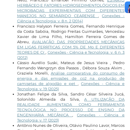
Neto, Francisco Emanoel Firmino Gomes,
ESTRATO
HERBÁCEO E FATORES HIDROSEDIMENTOLÓGICOS EM
MICROBACIAS EXPERIMENTAIS COM DIFERENTES
MANEJOS NO SEMIÁRIDO CEARENSE
,
Conexões -
Ciência e Tecnologia: v. 8 n. 2 (2014)
Francisco Halyson Ferreira Gomes, Fernando Henrique
da Costa Sabóia, Rodrigo Freitas Guimarães, Venceslau
Xavier de Lima Filho, Hamilton Ferreira Gomes de
Abreu,
AVALIAÇÃO DAS PROPRIEDADES MECÂNICAS
EM LIGAS FERRÍTICAS COM 5% DE Mo E DIFERENTES
TEORES DE Cr
,
Conexões - Ciência e Tecnologia: v. 6 n. 3
(2012)
Cássio Aurélio Suski, Mateus de Jesus Vieira , Pedro
Fernando Wengrzyn dos Passos , Débora Souza Alvim ,
Graziela Morelli,
Análise comparativa do consumo de
energia e das emissões de co2 na produção de
camisetas de algodão e pet
,
Conexões - Ciência e
Tecnologia: v. 19 (2025)
Jonathan Felipe da Silva, Sandro César Silveira Jucá,
Solonildo Almeida da Silva,
A UTILIZAÇÃO DA
REALIDADE AUMENTADA COMO FERRAMENTA
TECNOLÓGICA NO PROCESSO DE ENSINO DA
ENGENHARIA MECÂNICA
,
Conexões - Ciência e
Tecnologia: v. 17 (2023)
Antônio Nunes de Oliveira, Otávio Paulino Lavor, Marcos