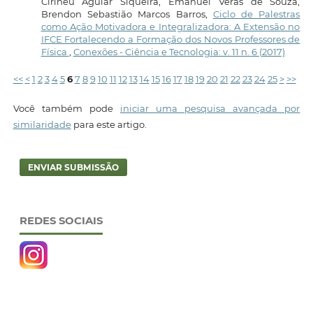
Cirineu Aguiar Siqueira, Emanuel Veras de Souza,
Brendon Sebastião Marcos Barros,
Ciclo de Palestras
como Ação Motivadora e Integralizadora: A Extensão no
IFCE Fortalecendo a Formação dos Novos Professores de
Física
,
Conexões - Ciência e Tecnologia: v. 11 n. 6 (2017)
<<
<
1
2
3
4
5
6
7
8
9
10
11
12
13
14
15
16
17
18
19
20
21
22
23
24
25
>
>>
Você também pode
iniciar uma pesquisa avançada por
similaridade
para este artigo.
ENVIAR SUBMISSÃO
REDES SOCIAIS