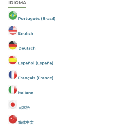
IDIOMA
Português (Brasil)
English
Deutsch
Español (España)
Français (France)
Italiano
日本語
简体中文