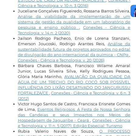
ESTUDO DE CASO DA REGIÃO NORDESTE
,
Conexões -
Ciência e Tecnologia: v. 10 n. 3 (2016)
Juceliane Gonçalves Figueiredo, Rossana Barros Silveira,
Análise da viabilidade da implementação de um
sistema de gestão da qualidade em um laboratório de
pesquisa e ensino público
,
Conexões - Ciência e
Tecnologia: v. 14 n. 2 (2020)
Jailson Rodrigo Pacheco, Enio de Lorena Stanzani,
Emerson Joucoski, Rodrigo Arantes Reis,
Análise da
sustentabilidade futura de projetos aprovados no edital
de divulgação do ano internacional da química - CNPq
,
Conexões - Ciência e Tecnologia: v. 20 (2026)
Bárbara Chaves Barbosa, Francisco Wilame Amaral
Junior, Lucas Silveira Silva, Kelly Rodrigues Pessoa,
Glória Maria Marinho,
AVALIAÇÃO DA QUALIDADE DA
ÁGUA DE UM TRECHO DO RIO COCÓ SOB POSSÍVEL
INFLUÊNCIA DO LIXÃO DESATIVADO DO JANGURUSSU
FORTALEZA/CE
,
Conexões - Ciência e Tecnologia: v. 6 n. 3
(2012)
Victor Hugo Santos de Castro, Francisca Erisnete Gomes
de Lima,
Eventos Religiosos: A Festa de Nossa Senhora
das Candeias e seus Impactos nos Meios de
Hospedagem de Jaguaribe - Ceará
,
Conexões - Ciência
e Tecnologia: v. 11 n. 5 (2017): Edição Especial: Turismo
Rubia Valerio Naves de Souza,
O PROCESSO