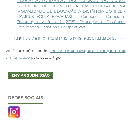
EDUCATIVO-FORMATIVO DOS ALUNOS DO CURSO
SUPERIOR DE TECNOLOGIA EM HOTELARIA NA
MODALIDADE DE EDUCAÇÃO A DISTÂNCIA DO IFCE -
CAMPUS FORTALEZA/BRASIL
,
Conexões - Ciência e
Tecnologia: v. 9 n. 2 (2015): Educação a Distância:
Realidades, Desafios e Perspectivas
<<
<
1
2
3
4
5
6
7
8
9
10
11
12
13
14
15
16
17
18
19
20
21
22
23
24
25
>
>>
Você também pode
iniciar uma pesquisa avançada por
similaridade
para este artigo.
ENVIAR SUBMISSÃO
REDES SOCIAIS