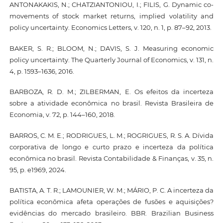
ANTONAKAKIS, N.; CHATZIANTONIOU, I.; FILIS, G. Dynamic co-
movements of stock market returns, implied volatility and
policy uncertainty. Economics Letters, v. 120, n. 1, p. 87–92, 2013.
BAKER, S. R.; BLOOM, N.; DAVIS, S. J. Measuring economic
policy uncertainty. The Quarterly Journal of Economics, v. 131, n.
4, p. 1593–1636, 2016.
BARBOZA, R. D. M.; ZILBERMAN, E. Os efeitos da incerteza
sobre a atividade econômica no brasil. Revista Brasileira de
Economia, v. 72, p. 144–160, 2018.
BARROS, C. M. E.; RODRIGUES, L. M.; ROGRIGUES, R. S. A. Dívida
corporativa de longo e curto prazo e incerteza da política
econômica no brasil. Revista Contabilidade & Finanças, v. 35, n.
95, p. e1969, 2024.
BATISTA, A. T. R.; LAMOUNIER, W. M.; MÁRIO, P. C. A incerteza da
política econômica afeta operações de fusões e aquisições?
evidências do mercado brasileiro. BBR. Brazilian Business