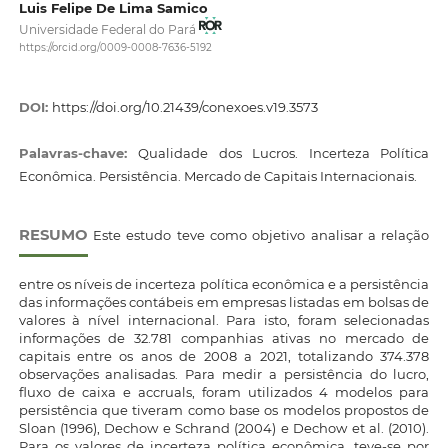
Luis Felipe De Lima Samico
Universidade Federal do Pará
https://orcid.org/0009-0008-7636-5192
DOI:
https://doi.org/10.21439/conexoes.v19.3573
Palavras-chave:
Qualidade dos Lucros. Incerteza Política
Econômica. Persistência. Mercado de Capitais Internacionais.
RESUMO
Este estudo teve como objetivo analisar a relação
entre os níveis de incerteza política econômica e a persistência
das informações contábeis em empresas listadas em bolsas de
valores à nível internacional. Para isto, foram selecionadas
informações de 32.781 companhias ativas no mercado de
capitais entre os anos de 2008 a 2021, totalizando 374.378
observações analisadas. Para medir a persistência do lucro,
fluxo de caixa e accruals, foram utilizados 4 modelos para
persistência que tiveram como base os modelos propostos de
Sloan (1996), Dechow e Schrand (2004) e Dechow et al. (2010).
Para os valores de incerteza política econômica, teve-se por