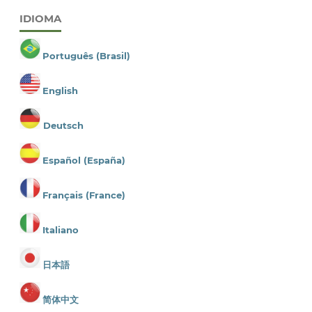
IDIOMA
Português (Brasil)
English
Deutsch
Español (España)
Français (France)
Italiano
日本語
简体中文