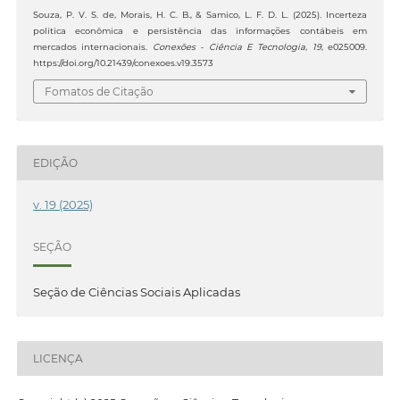
Souza, P. V. S. de, Morais, H. C. B., & Samico, L. F. D. L. (2025). Incerteza
política econômica e persistência das informações contábeis em
mercados internacionais.
Conexões - Ciência E Tecnologia
,
19
, e025009.
https://doi.org/10.21439/conexoes.v19.3573
Fomatos de Citação
EDIÇÃO
v. 19 (2025)
SEÇÃO
Seção de Ciências Sociais Aplicadas
LICENÇA