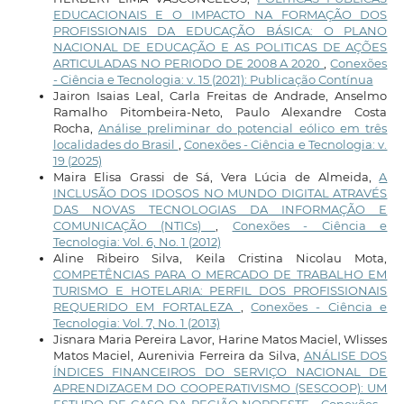
EDUCACIONAIS E O IMPACTO NA FORMAÇÃO DOS
PROFISSIONAIS DA EDUCAÇÃO BÁSICA: O PLANO
NACIONAL DE EDUCAÇÃO E AS POLITICAS DE AÇÕES
ARTICULADAS NO PERIODO DE 2008 A 2020
,
Conexões
- Ciência e Tecnologia: v. 15 (2021): Publicação Contínua
Jairon Isaias Leal, Carla Freitas de Andrade, Anselmo
Ramalho Pitombeira-Neto, Paulo Alexandre Costa
Rocha,
Análise preliminar do potencial eólico em três
localidades do Brasil
,
Conexões - Ciência e Tecnologia: v.
19 (2025)
Maira Elisa Grassi de Sá, Vera Lúcia de Almeida,
A
INCLUSÃO DOS IDOSOS NO MUNDO DIGITAL ATRAVÉS
DAS NOVAS TECNOLOGIAS DA INFORMAÇÃO E
COMUNICAÇÃO (NTICs)
,
Conexões - Ciência e
Tecnologia: Vol. 6, No. 1 (2012)
Aline Ribeiro Silva, Keila Cristina Nicolau Mota,
COMPETÊNCIAS PARA O MERCADO DE TRABALHO EM
TURISMO E HOTELARIA: PERFIL DOS PROFISSIONAIS
REQUERIDO EM FORTALEZA
,
Conexões - Ciência e
Tecnologia: Vol. 7, No. 1 (2013)
Jisnara Maria Pereira Lavor, Harine Matos Maciel, Wlisses
Matos Maciel, Aurenivia Ferreira da Silva,
ANÁLISE DOS
ÍNDICES FINANCEIROS DO SERVIÇO NACIONAL DE
APRENDIZAGEM DO COOPERATIVISMO (SESCOOP): UM