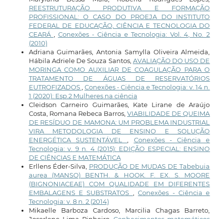
REESTRUTURAÇÃO PRODUTIVA E FORMAÇÃO
PROFISSIONAL: O CASO DO PROEJA DO INSTITUTO
FEDERAL DE EDUCAÇÃO, CIÊNCIA E TECNOLOGIA DO
CEARÁ
,
Conexões - Ciência e Tecnologia: Vol. 4, No. 2
(2010)
Adriana Guimarães, Antonia Samylla Oliveira Almeida,
Hábila Adriele De Souza Santos,
AVALIAÇÃO DO USO DE
MORINGA COMO AUXILIAR DE COAGULAÇÃO PARA O
TRATAMENTO DE ÁGUAS DE RESERVATÓRIOS
EUTROFIZADOS
,
Conexões - Ciência e Tecnologia: v. 14 n.
1 (2020): Esp.2 Mulheres na ciência
Cleidson Carneiro Guimarães, Kate Lirane de Araújo
Costa, Romana Rebeca Barros,
VIABILIDADE DE QUEIMA
DE RESÍDUO DE MAMONA: UM PROBLEMA INDUSTRIAL
VIRA METODOLOGIA DE ENSINO E SOLUÇÃO
ENERGÉTICA SUSTENTÁVEL
,
Conexões - Ciência e
Tecnologia: v. 9 n. 4 (2015): EDIÇÃO ESPECIAL: ENSINO
DE CIÊNCIAS E MATEMÁTICA
Erllens Éder-Silva,
PRODUÇÃO DE MUDAS DE Tabebuia
aurea (MANSO) BENTH. & HOOK. F. EX. S. MOORE
(BIGNONIACEAE) COM QUALIDADE EM DIFERENTES
EMBALAGENS E SUBSTRATOS
,
Conexões - Ciência e
Tecnologia: v. 8 n. 2 (2014)
Mikaelle Barboza Cardoso, Marcilia Chagas Barreto,