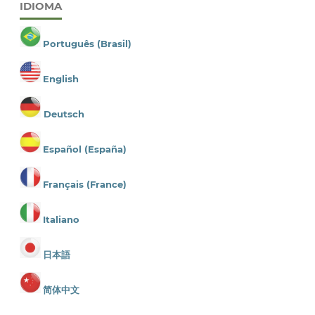
IDIOMA
Português (Brasil)
English
Deutsch
Español (España)
Français (France)
Italiano
日本語
简体中文