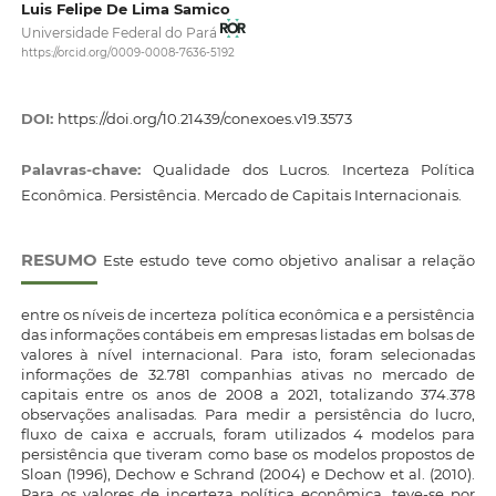
Luis Felipe De Lima Samico
Universidade Federal do Pará
https://orcid.org/0009-0008-7636-5192
DOI:
https://doi.org/10.21439/conexoes.v19.3573
Palavras-chave:
Qualidade dos Lucros. Incerteza Política
Econômica. Persistência. Mercado de Capitais Internacionais.
RESUMO
Este estudo teve como objetivo analisar a relação
entre os níveis de incerteza política econômica e a persistência
das informações contábeis em empresas listadas em bolsas de
valores à nível internacional. Para isto, foram selecionadas
informações de 32.781 companhias ativas no mercado de
capitais entre os anos de 2008 a 2021, totalizando 374.378
observações analisadas. Para medir a persistência do lucro,
fluxo de caixa e accruals, foram utilizados 4 modelos para
persistência que tiveram como base os modelos propostos de
Sloan (1996), Dechow e Schrand (2004) e Dechow et al. (2010).
Para os valores de incerteza política econômica, teve-se por