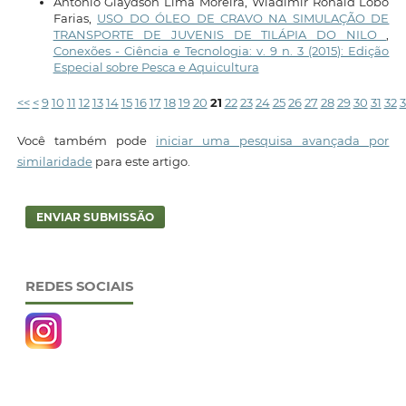
Antonio Glaydson Lima Moreira, Wladimir Ronald Lobo
Farias,
USO DO ÓLEO DE CRAVO NA SIMULAÇÃO DE
TRANSPORTE DE JUVENIS DE TILÁPIA DO NILO
,
Conexões - Ciência e Tecnologia: v. 9 n. 3 (2015): Edição
Especial sobre Pesca e Aquicultura
<<
<
9
10
11
12
13
14
15
16
17
18
19
20
21
22
23
24
25
26
27
28
29
30
31
32
3
Você também pode
iniciar uma pesquisa avançada por
similaridade
para este artigo.
ENVIAR SUBMISSÃO
REDES SOCIAIS