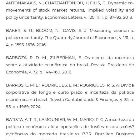
ANTONAKAKIS, N.; CHATZIANTONIOU, I.; FILIS, G. Dynamic co-
movements of stock market returns, implied volatility and
policy uncertainty. Economics Letters, v. 120, n. 1, p. 87–92, 2013.
BAKER, S. R.; BLOOM, N.; DAVIS, S. J. Measuring economic
policy uncertainty. The Quarterly Journal of Economics, v. 131, n.
4, p. 1593–1636, 2016.
BARBOZA, R. D. M.; ZILBERMAN, E. Os efeitos da incerteza
sobre a atividade econômica no brasil. Revista Brasileira de
Economia, v. 72, p. 144–160, 2018.
BARROS, C. M. E.; RODRIGUES, L. M.; ROGRIGUES, R. S. A. Dívida
corporativa de longo e curto prazo e incerteza da política
econômica no brasil. Revista Contabilidade & Finanças, v. 35, n.
95, p. e1969, 2024.
BATISTA, A. T. R.; LAMOUNIER, W. M.; MÁRIO, P. C. A incerteza da
política econômica afeta operações de fusões e aquisições?
evidências do mercado brasileiro. BBR. Brazilian Business