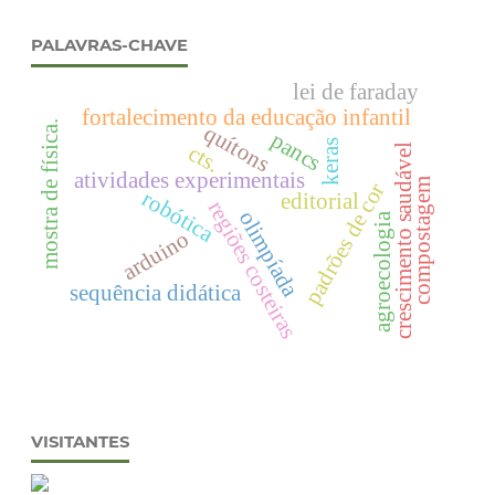
PALAVRAS-CHAVE
lei de faraday
fortalecimento da educação infantil
mostra de física.
quítons
pancs
keras
cts.
crescimento saudável
atividades experimentais
compostagem
padrões de cor
robótica
editorial
regiões costeiras
olimpíada
agroecologia
arduino
sequência didática
VISITANTES