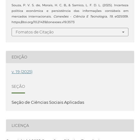
Souza, P. V. S. de, Morais, H. C. B., & Samico, L. F. D. L. (2025). Incerteza
política econômica e persistência das informações contábeis em
mercados internacionais.
Conexões - Ciência E Tecnologia
,
19
, e025009.
https://doi.org/10.21439/conexoes.v19.3573
Fomatos de Citação
EDIÇÃO
v. 19 (2025)
SEÇÃO
Seção de Ciências Sociais Aplicadas
LICENÇA