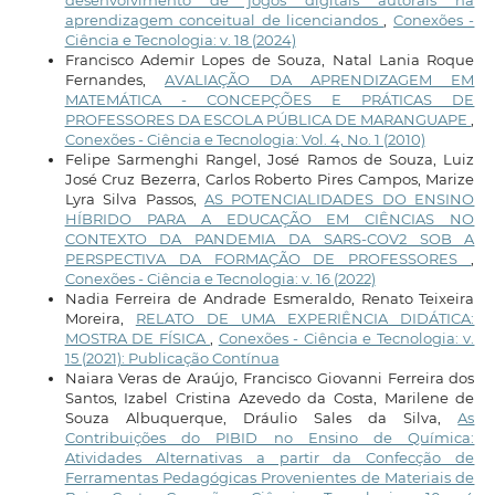
desenvolvimento de jogos digitais autorais na
aprendizagem conceitual de licenciandos
,
Conexões -
Ciência e Tecnologia: v. 18 (2024)
Francisco Ademir Lopes de Souza, Natal Lania Roque
Fernandes,
AVALIAÇÃO DA APRENDIZAGEM EM
MATEMÁTICA - CONCEPÇÕES E PRÁTICAS DE
PROFESSORES DA ESCOLA PÚBLICA DE MARANGUAPE
,
Conexões - Ciência e Tecnologia: Vol. 4, No. 1 (2010)
Felipe Sarmenghi Rangel, José Ramos de Souza, Luiz
José Cruz Bezerra, Carlos Roberto Pires Campos, Marize
Lyra Silva Passos,
AS POTENCIALIDADES DO ENSINO
HÍBRIDO PARA A EDUCAÇÃO EM CIÊNCIAS NO
CONTEXTO DA PANDEMIA DA SARS-COV2 SOB A
PERSPECTIVA DA FORMAÇÃO DE PROFESSORES
,
Conexões - Ciência e Tecnologia: v. 16 (2022)
Nadia Ferreira de Andrade Esmeraldo, Renato Teixeira
Moreira,
RELATO DE UMA EXPERIÊNCIA DIDÁTICA:
MOSTRA DE FÍSICA
,
Conexões - Ciência e Tecnologia: v.
15 (2021): Publicação Contínua
Naiara Veras de Araújo, Francisco Giovanni Ferreira dos
Santos, Izabel Cristina Azevedo da Costa, Marilene de
Souza Albuquerque, Dráulio Sales da Silva,
As
Contribuições do PIBID no Ensino de Química:
Atividades Alternativas a partir da Confecção de
Ferramentas Pedagógicas Provenientes de Materiais de