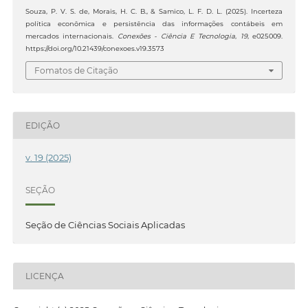
Souza, P. V. S. de, Morais, H. C. B., & Samico, L. F. D. L. (2025). Incerteza
política econômica e persistência das informações contábeis em
mercados internacionais.
Conexões - Ciência E Tecnologia
,
19
, e025009.
https://doi.org/10.21439/conexoes.v19.3573
Fomatos de Citação
EDIÇÃO
v. 19 (2025)
SEÇÃO
Seção de Ciências Sociais Aplicadas
LICENÇA