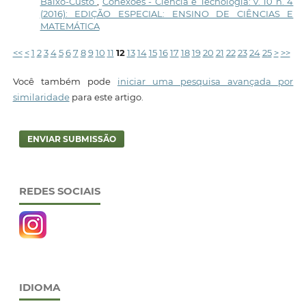
Baixo-Custo
,
Conexões - Ciência e Tecnologia: v. 10 n. 4
(2016): EDIÇÃO ESPECIAL: ENSINO DE CIÊNCIAS E
MATEMÁTICA
<<
<
1
2
3
4
5
6
7
8
9
10
11
12
13
14
15
16
17
18
19
20
21
22
23
24
25
>
>>
Você também pode
iniciar uma pesquisa avançada por
similaridade
para este artigo.
ENVIAR SUBMISSÃO
REDES SOCIAIS
IDIOMA