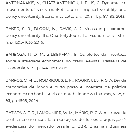
ANTONAKAKIS, N.; CHATZIANTONIOU, I.; FILIS, G. Dynamic co-
movements of stock market returns, implied volatility and
policy uncertainty. Economics Letters, v. 120, n. 1, p. 87–92, 2013.
BAKER, S. R.; BLOOM, N.; DAVIS, S. J. Measuring economic
policy uncertainty. The Quarterly Journal of Economics, v. 131, n.
4, p. 1593–1636, 2016.
BARBOZA, R. D. M.; ZILBERMAN, E. Os efeitos da incerteza
sobre a atividade econômica no brasil. Revista Brasileira de
Economia, v. 72, p. 144–160, 2018.
BARROS, C. M. E.; RODRIGUES, L. M.; ROGRIGUES, R. S. A. Dívida
corporativa de longo e curto prazo e incerteza da política
econômica no brasil. Revista Contabilidade & Finanças, v. 35, n.
95, p. e1969, 2024.
BATISTA, A. T. R.; LAMOUNIER, W. M.; MÁRIO, P. C. A incerteza da
política econômica afeta operações de fusões e aquisições?
evidências do mercado brasileiro. BBR. Brazilian Business