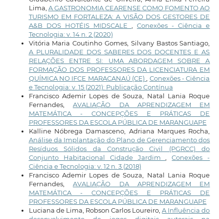
Lima,
A GASTRONOMIA CEARENSE COMO FOMENTO AO
TURISMO EM FORTALEZA: A VISÃO DOS GESTORES DE
A&B DOS HOTÉIS MIDSCALE
,
Conexões - Ciência e
Tecnologia: v. 14 n. 2 (2020)
Vitória Maria Coutinho Gomes, Silvany Bastos Santiago,
A PLURALIDADE DOS SABERES DOS DOCENTES E AS
RELAÇÕES ENTRE SI: UMA ABORDAGEM SOBRE A
FORMAÇÃO DOS PROFESSORES DA LICENCIATURA EM
QUÍMICA NO IFCE MARACANAÚ (CE)
,
Conexões - Ciência
e Tecnologia: v. 15 (2021): Publicação Contínua
Francisco Ademir Lopes de Souza, Natal Lania Roque
Fernandes,
AVALIAÇÃO DA APRENDIZAGEM EM
MATEMÁTICA - CONCEPÇÕES E PRÁTICAS DE
PROFESSORES DA ESCOLA PÚBLICA DE MARANGUAPE
Kalline Nóbrega Damasceno, Adriana Marques Rocha,
Análise da Implantação do Plano de Gerenciamento dos
Resíduos Sólidos da Construção Civil (PGRCC) do
Conjunto Habitacional Cidade Jardim
,
Conexões -
Ciência e Tecnologia: v. 12 n. 3 (2018)
Francisco Ademir Lopes de Souza, Natal Lania Roque
Fernandes,
AVALIAÇÃO DA APRENDIZAGEM EM
MATEMÁTICA - CONCEPÇÕES E PRÁTICAS DE
PROFESSORES DA ESCOLA PÚBLICA DE MARANGUAPE
Luciana de Lima, Robson Carlos Loureiro,
A Influência do