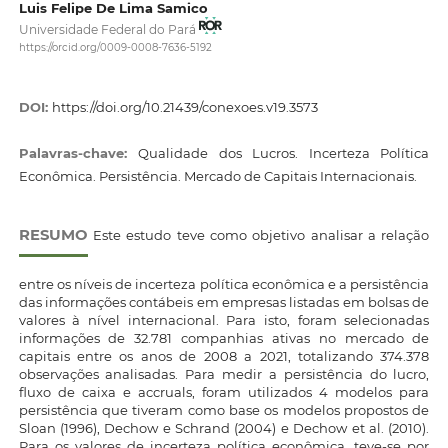
Luis Felipe De Lima Samico
Universidade Federal do Pará
https://orcid.org/0009-0008-7636-5192
DOI:
https://doi.org/10.21439/conexoes.v19.3573
Palavras-chave:
Qualidade dos Lucros. Incerteza Política
Econômica. Persistência. Mercado de Capitais Internacionais.
RESUMO
Este estudo teve como objetivo analisar a relação
entre os níveis de incerteza política econômica e a persistência
das informações contábeis em empresas listadas em bolsas de
valores à nível internacional. Para isto, foram selecionadas
informações de 32.781 companhias ativas no mercado de
capitais entre os anos de 2008 a 2021, totalizando 374.378
observações analisadas. Para medir a persistência do lucro,
fluxo de caixa e accruals, foram utilizados 4 modelos para
persistência que tiveram como base os modelos propostos de
Sloan (1996), Dechow e Schrand (2004) e Dechow et al. (2010).
Para os valores de incerteza política econômica, teve-se por