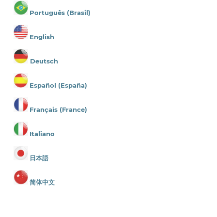
Português (Brasil)
English
Deutsch
Español (España)
Français (France)
Italiano
日本語
简体中文