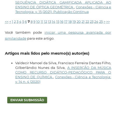
SEQUÊNCIA DIDÁTICA GAMIFICADA APLICADA AO
ENSINO DE ÓPTICA GEOMÉTRICA
,
Conexões - Ciência e
Tecnologia: v. 15 (2021): Publicação Contínua
<<
<
1
2
3
4
5
6
7
8
9
10
11
12
13
14
15
16
17
18
19
20
21
22
23
24
25
>
>>
Você também pode
iniciar uma pesquisa avançada por
similaridade
para este artigo.
Artigos mais lidos pelo mesmo(s) autor(es)
Valdecir Manoel da Silva, Francisco Ferreira Dantas Filho,
Gilberlândio Nunes da Silva,
A INSERÇÃO DA MÚSICA
COMO RECURSO DIDÁTICO-PEDAGÓGICO PARA O
ENSINO DE QUÍMICA
,
Conexões - Ciência e Tecnologia:
v. 14 n. 4 (2020)
ENVIAR SUBMISSÃO