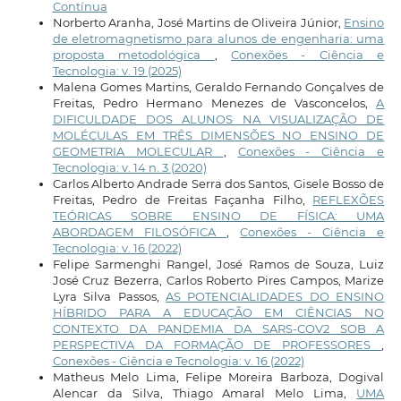
Contínua
Norberto Aranha, José Martins de Oliveira Júnior,
Ensino
de eletromagnetismo para alunos de engenharia: uma
proposta metodológica
,
Conexões - Ciência e
Tecnologia: v. 19 (2025)
Malena Gomes Martins, Geraldo Fernando Gonçalves de
Freitas, Pedro Hermano Menezes de Vasconcelos,
A
DIFICULDADE DOS ALUNOS NA VISUALIZAÇÃO DE
MOLÉCULAS EM TRÊS DIMENSÕES NO ENSINO DE
GEOMETRIA MOLECULAR
,
Conexões - Ciência e
Tecnologia: v. 14 n. 3 (2020)
Carlos Alberto Andrade Serra dos Santos, Gisele Bosso de
Freitas, Pedro de Freitas Façanha Filho,
REFLEXÕES
TEÓRICAS SOBRE ENSINO DE FÍSICA: UMA
ABORDAGEM FILOSÓFICA
,
Conexões - Ciência e
Tecnologia: v. 16 (2022)
Felipe Sarmenghi Rangel, José Ramos de Souza, Luiz
José Cruz Bezerra, Carlos Roberto Pires Campos, Marize
Lyra Silva Passos,
AS POTENCIALIDADES DO ENSINO
HÍBRIDO PARA A EDUCAÇÃO EM CIÊNCIAS NO
CONTEXTO DA PANDEMIA DA SARS-COV2 SOB A
PERSPECTIVA DA FORMAÇÃO DE PROFESSORES
,
Conexões - Ciência e Tecnologia: v. 16 (2022)
Matheus Melo Lima, Felipe Moreira Barboza, Dogival
Alencar da Silva, Thiago Amaral Melo Lima,
UMA