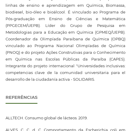
linhas de ensino e aprendizagem em Química, Biomassa,
biodiesel, bio-óleo e bioálcool. É vinculado ao Programa de
Pós-graduação em Ensino de Ciências e Matemática
(PPGECEM/UEPB). Líder do Grupo de Pesquisa em
Metodologias para a Educação em Química (GPMEQ/UEPB).
Coordenador da Olimpíada Paraibana de Química (OPBQ)
vinculado ao Programa Nacional Olimpíadas de Química
(PNOQ) e do projeto Ações Construtivas para o Conhecimento
em Química nas Escolas Públicas da Paraíba (CAPES).
Integrante do projeto internacional "Universidades inclusivas:
competencias clave de la comunidad universitaria para el
desarrollo de la ciudadanía activa - SOLIDARIS.
REFERÊNCIAS
ALLTECH. Consumo global de lácteos. 2019.
ALVES, C. C. d. C. Comportamento da Escherichia coli em