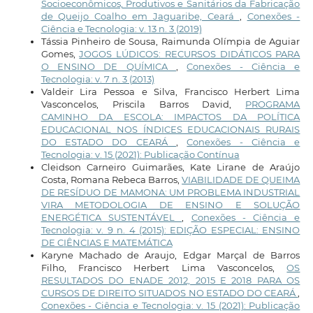
Socioeconômicos, Produtivos e Sanitários da Fabricação
de Queijo Coalho em Jaguaribe, Ceará
,
Conexões -
Ciência e Tecnologia: v. 13 n. 3 (2019)
Tássia Pinheiro de Sousa, Raimunda Olímpia de Aguiar
Gomes,
JOGOS LÚDICOS: RECURSOS DIDÁTICOS PARA
O ENSINO DE QUÍMICA
,
Conexões - Ciência e
Tecnologia: v. 7 n. 3 (2013)
Valdeir Lira Pessoa e Silva, Francisco Herbert Lima
Vasconcelos, Priscila Barros David,
PROGRAMA
CAMINHO DA ESCOLA: IMPACTOS DA POLÍTICA
EDUCACIONAL NOS ÍNDICES EDUCACIONAIS RURAIS
DO ESTADO DO CEARÁ
,
Conexões - Ciência e
Tecnologia: v. 15 (2021): Publicação Contínua
Cleidson Carneiro Guimarães, Kate Lirane de Araújo
Costa, Romana Rebeca Barros,
VIABILIDADE DE QUEIMA
DE RESÍDUO DE MAMONA: UM PROBLEMA INDUSTRIAL
VIRA METODOLOGIA DE ENSINO E SOLUÇÃO
ENERGÉTICA SUSTENTÁVEL
,
Conexões - Ciência e
Tecnologia: v. 9 n. 4 (2015): EDIÇÃO ESPECIAL: ENSINO
DE CIÊNCIAS E MATEMÁTICA
Karyne Machado de Araujo, Edgar Marçal de Barros
Filho, Francisco Herbert Lima Vasconcelos,
OS
RESULTADOS DO ENADE 2012, 2015 E 2018 PARA OS
CURSOS DE DIREITO SITUADOS NO ESTADO DO CEARÁ
,
Conexões - Ciência e Tecnologia: v. 15 (2021): Publicação