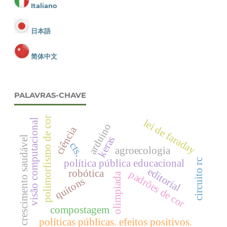
Italiano
日本語
简体中文
PALAVRAS-CHAVE
polimorfismo de cor
lei de faraday
visão computacional
arduino
ciência
keras
crescimento saudável
cts.
agroecologia
circuito rc
política pública educacional
editorial
robótica
padrões de cor
olimpíada
quítons
compostagem
políticas públicas. efeitos positivos.