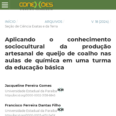
INÍCIO
/
ARQUIVOS
/
V. 18 (2024)
/
Seção de Ciência Exatas e da Terra
Aplicando o conhecimento
sociocultural da produção
artesanal de queijo de coalho nas
aulas de química em uma turma
da educação básica
Jacqueline Pereira Gomes
Universidade Estadual da Paraíba
https://orcid.org/0000-0002-3138-6845
Francisco Ferreira Dantas Filho
Universidade Estadual da Paraíba
https://orcid.org/0000-0003-4151-545X