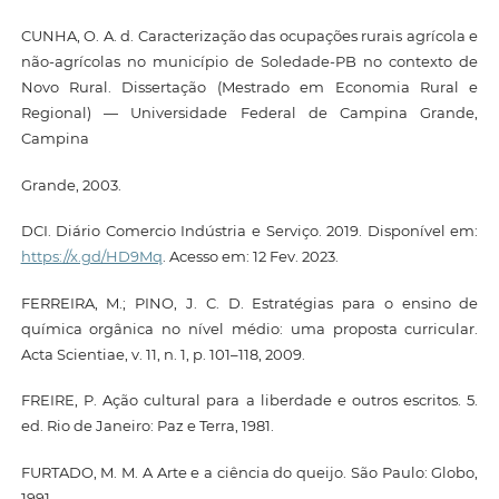
CUNHA, O. A. d. Caracterização das ocupações rurais agrícola e
não-agrícolas no município de Soledade-PB no contexto de
Novo Rural. Dissertação (Mestrado em Economia Rural e
Regional) — Universidade Federal de Campina Grande,
Campina
Grande, 2003.
DCI. Diário Comercio Indústria e Serviço. 2019. Disponível em:
https://x.gd/HD9Mq
. Acesso em: 12 Fev. 2023.
FERREIRA, M.; PINO, J. C. D. Estratégias para o ensino de
química orgânica no nível médio: uma proposta curricular.
Acta Scientiae, v. 11, n. 1, p. 101–118, 2009.
FREIRE, P. Ação cultural para a liberdade e outros escritos. 5.
ed. Rio de Janeiro: Paz e Terra, 1981.
FURTADO, M. M. A Arte e a ciência do queijo. São Paulo: Globo,
1991.