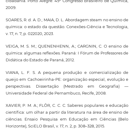
cidadania. Porto Alegre: 49º Congresso Brasileiro de Química,
2009.
SOARES, R. d. A. D.; MAIA, D. L. Abordagem steam no ensino de
química: o estado da questão. Conexões-Ciência e Tecnologia,
v. 17, n. 7, p. 022020, 2023.
VEIGA, M. S. M.; QUENENHENN, A.; CARGNIN, C. O ensino de
química: algumas reflexões. Paraná: I Fórum de Professores de
Didática do Estado de Paraná, 2012.
VIANA, L. F. S. A pequena produção e comercialização de
queijo em Cachoeirinha-PE: organização especial, evolução e
perspectivas. Dissertação (Mestrado em Geografia) —
Universidade Federal de Pernambuco, Recife, 2008.
XAVIER, P. M. A.; FLÔR, C. C. C. Saberes populares e educação
científica: um olhar a partir da literatura na área de ensino de
ciências. Ensaio Pesquisa em Educação em Ciências (Belo
Horizonte), SciELO Brasil, v. 17, n. 2, p. 308–328, 2015.