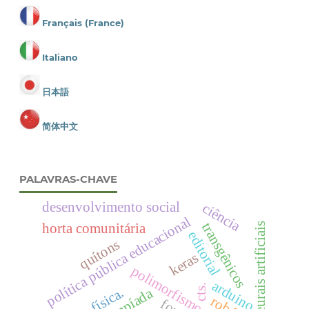
Français (France)
Italiano
日本語
简体中文
PALAVRAS-CHAVE
desenvolvimento social
ciência
política pública educacional
transgênicos
horta comunitária
redes neurais artificiais
editorial
quítons
keras
polimorfismo de cor
arduino
cts.
olimpíada