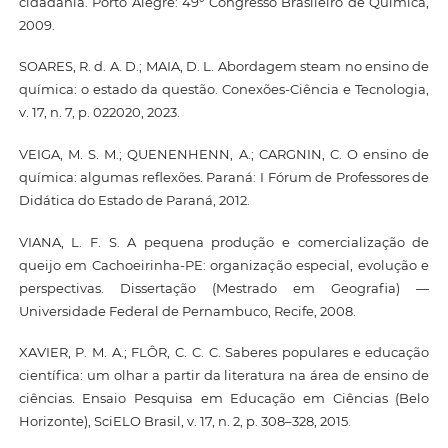
cidadania. Porto Alegre: 49º Congresso Brasileiro de Química,
2009.
SOARES, R. d. A. D.; MAIA, D. L. Abordagem steam no ensino de
química: o estado da questão. Conexões-Ciência e Tecnologia,
v. 17, n. 7, p. 022020, 2023.
VEIGA, M. S. M.; QUENENHENN, A.; CARGNIN, C. O ensino de
química: algumas reflexões. Paraná: I Fórum de Professores de
Didática do Estado de Paraná, 2012.
VIANA, L. F. S. A pequena produção e comercialização de
queijo em Cachoeirinha-PE: organização especial, evolução e
perspectivas. Dissertação (Mestrado em Geografia) —
Universidade Federal de Pernambuco, Recife, 2008.
XAVIER, P. M. A.; FLÔR, C. C. C. Saberes populares e educação
científica: um olhar a partir da literatura na área de ensino de
ciências. Ensaio Pesquisa em Educação em Ciências (Belo
Horizonte), SciELO Brasil, v. 17, n. 2, p. 308–328, 2015.