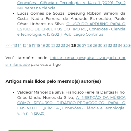
Conexões - Ciência e Tecnologia: v. 14 n. 1 (2020): Esp.2
Mulheres na ciência
Lucas Gomes de Souza, Daesung Robson Simioni da
Costa, Nadia Ferreira de Andrade Esmeraldo, Paulo
César Linhares da Silva,
O USO DO ARDUINO PARA O
ESTUDO DE CIRCUITOS DO TIPO RC
,
Conexões - Ciência
e Tecnologia: v. 15 (2021): Publicação Contínua
<<
<
13
14
15
16
17
18
19
20
21
22
23
24
25
26
27
28
29
30
31
32
33
34
35
3
Você também pode
iniciar uma pesquisa avançada por
similaridade
para este artigo.
Artigos mais lidos pelo mesmo(s) autor(es)
Valdecir Manoel da Silva, Francisco Ferreira Dantas Filho,
Gilberlândio Nunes da Silva,
A INSERÇÃO DA MÚSICA
COMO RECURSO DIDÁTICO-PEDAGÓGICO PARA O
ENSINO DE QUÍMICA
,
Conexões - Ciência e Tecnologia:
v. 14 n. 4 (2020)