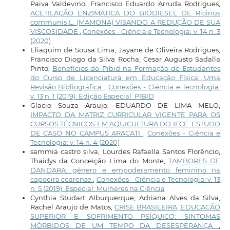
Paiva Valdevino, Francisco Eduardo Arruda Rodrigues,
ACETILAÇÃO ENZIMÁTICA DO BIODIESEL DE Ricinus
communis L. (MAMONA) VISANDO A REDUÇÃO DE SUA
VISCOSIDADE
,
Conexões - Ciência e Tecnologia: v. 14 n. 3
(2020)
Eliaquim de Sousa Lima, Jayane de Oliveira Rodrigues,
Francisco Diogo da Silva Rocha, Cesar Augusto Sadalla
Pinto,
Benefícios do Pibid na Formação de Estudantes
do Curso de Licenciatura em Educação Física: Uma
Revisão Bibliográfica
,
Conexões - Ciência e Tecnologia:
v. 13 n. 1 (2019): Edição Especial: PIBID
Glacio Souza Araujo, EDUARDO DE LIMA MELO,
IMPACTO DA MATRIZ CURRICULAR VIGENTE PARA OS
CURSOS TÉCNICOS EM AQUICULTURA DO IFCE: ESTUDO
DE CASO NO CAMPUS ARACATI
,
Conexões - Ciência e
Tecnologia: v. 14 n. 4 (2020)
sammia castro silva, Lourdes Rafaella Santos Florêncio,
Thaidys da Conceição Lima do Monte,
TAMBORES DE
DANDARA: gênero e empoderamento feminino na
capoeira cearense
,
Conexões - Ciência e Tecnologia: v. 13
n. 5 (2019): Especial: Mulheres na Ciência
Cynthia Studart Albuquerque, Adriana Alves da Silva,
Rachel Araujo de Matos,
CRISE BRASILEIRA, EDUCAÇÃO
SUPERIOR E SOFRIMENTO PSÍQUICO: SINTOMAS
MÓRBIDOS DE UM TEMPO DA DESESPERANÇA
,