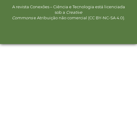
A revista Conexões – Ciência e Tecnologia está licenciada
sob a
Creative
Commons
e Atribuição não comercial (CC BY-NC-SA 4.0).