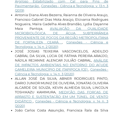
Argiloso Estabilizado com Cal para Fins de
Pavimentação
,
Conexões - Ciência e Tecnologia: v. 13 n. 3
(2019)
Antonia Diana Alves Bezerra, Raianna de Oliveira Araujo,
Francisco Gabriel Dias Mota Araújo, Elcivania Rodrigues
Nogueira, Maíra Gadelha Alves Brandão, Lydia Dayanne
Maia Pantoja,
AVALIAÇÃO DA QUALIDADE
MICROBIOLÓGICA DE ÁGUA SUBTERRÂNEA
PROVENIENTE DE POÇOS DA REGIÃO METROPOLITANA
DE FORTALEZA, CEARÁ
,
Conexões - Ciência e
Tecnologia: v. 14 n. 2 (2020)
JOSÉ JOSIAS TEIXEIRA VASCONCELOS, ADEILDO
CABRAL DA SILVA, LÚCIA DE FÁTIMA PEREIRA ARAÚJO,
NÁJILA REJANNE ALENCAR JULIÃO CABRAL,
ANÁLISE
DE IMPACTOS AMBIENTAIS NO ENTORNO DO AÇUDE
GAMELEIRA, MUNICÍPIO DE ITAPIPOCA (CE)
,
Conexões -
Ciência e Tecnologia: v. 14 n. 3 (2020)
ALLAN JOSÉ DA SILVA, ABNER RODRIGUES PINTO,
DARIO JUNIOR MUNIZ DE OLIVEIRA, JONATAS OLIVEIRA
ALCARDE DE SOUZA, KEVIN ALMEIDA SILVA, LINCOLN
TOSHIKAZU KAMIMURA,
MEDIÇÃO DAS FORÇAS DE
ARRASTO E SUSTENTAÇÃO EM UM TÚNEL DE VENTO
DIDÁTICO
,
Conexões - Ciência e Tecnologia: v. 14 n. 3
(2020)
João Carlos Costa Assunção, Francisca Ítala da Silva