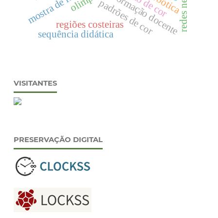
mostra de física.
robótica
formação docente
padrões de cor
regiões costeiras
sequência didática
VISITANTES
PRESERVAÇÃO DIGITAL