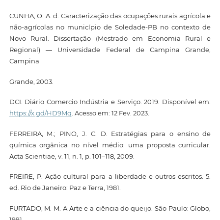
CUNHA, O. A. d. Caracterização das ocupações rurais agrícola e
não-agrícolas no município de Soledade-PB no contexto de
Novo Rural. Dissertação (Mestrado em Economia Rural e
Regional) — Universidade Federal de Campina Grande,
Campina
Grande, 2003.
DCI. Diário Comercio Indústria e Serviço. 2019. Disponível em:
https://x.gd/HD9Mq
. Acesso em: 12 Fev. 2023.
FERREIRA, M.; PINO, J. C. D. Estratégias para o ensino de
química orgânica no nível médio: uma proposta curricular.
Acta Scientiae, v. 11, n. 1, p. 101–118, 2009.
FREIRE, P. Ação cultural para a liberdade e outros escritos. 5.
ed. Rio de Janeiro: Paz e Terra, 1981.
FURTADO, M. M. A Arte e a ciência do queijo. São Paulo: Globo,
1991.