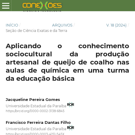
INÍCIO
/
ARQUIVOS
/
V. 18 (2024)
/
Seção de Ciência Exatas e da Terra
Aplicando o conhecimento
sociocultural da produção
artesanal de queijo de coalho nas
aulas de química em uma turma
da educação básica
Jacqueline Pereira Gomes
Universidade Estadual da Paraíba
https://orcid.org/0000-0002-3138-6845
Francisco Ferreira Dantas Filho
Universidade Estadual da Paraíba
https://orcid.org/0000-0003-4151-545X