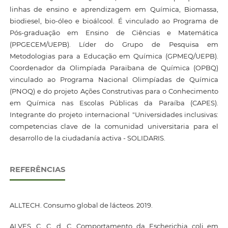
linhas de ensino e aprendizagem em Química, Biomassa,
biodiesel, bio-óleo e bioálcool. É vinculado ao Programa de
Pós-graduação em Ensino de Ciências e Matemática
(PPGECEM/UEPB). Líder do Grupo de Pesquisa em
Metodologias para a Educação em Química (GPMEQ/UEPB).
Coordenador da Olimpíada Paraibana de Química (OPBQ)
vinculado ao Programa Nacional Olimpíadas de Química
(PNOQ) e do projeto Ações Construtivas para o Conhecimento
em Química nas Escolas Públicas da Paraíba (CAPES).
Integrante do projeto internacional "Universidades inclusivas:
competencias clave de la comunidad universitaria para el
desarrollo de la ciudadanía activa - SOLIDARIS.
REFERÊNCIAS
ALLTECH. Consumo global de lácteos. 2019.
ALVES, C. C. d. C. Comportamento da Escherichia coli em