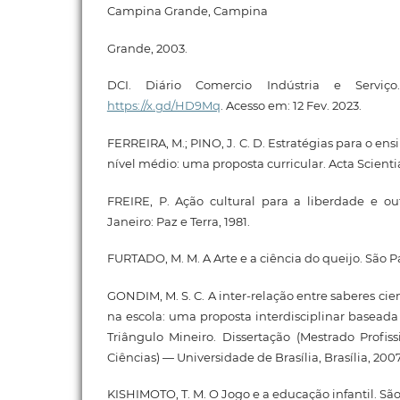
Campina Grande, Campina
Grande, 2003.
DCI. Diário Comercio Indústria e Serviço
https://x.gd/HD9Mq
. Acesso em: 12 Fev. 2023.
FERREIRA, M.; PINO, J. C. D. Estratégias para o en
nível médio: uma proposta curricular. Acta Scientiae, 
FREIRE, P. Ação cultural para a liberdade e outr
Janeiro: Paz e Terra, 1981.
FURTADO, M. M. A Arte e a ciência do queijo. São Pa
GONDIM, M. S. C. A inter-relação entre saberes cie
na escola: uma proposta interdisciplinar baseada
Triângulo Mineiro. Dissertação (Mestrado Profi
Ciências) — Universidade de Brasília, Brasília, 2007
KISHIMOTO, T. M. O Jogo e a educação infantil. São