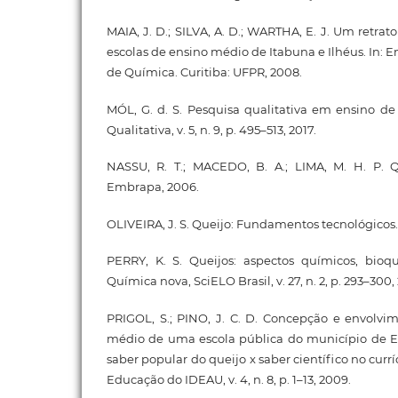
MAIA, J. D.; SILVA, A. D.; WARTHA, E. J. Um retra
escolas de ensino médio de Itabuna e Ilhéus. In: 
de Química. Curitiba: UFPR, 2008.
MÓL, G. d. S. Pesquisa qualitativa em ensino de
Qualitativa, v. 5, n. 9, p. 495–513, 2017.
NASSU, R. T.; MACEDO, B. A.; LIMA, M. H. P. Qu
Embrapa, 2006.
OLIVEIRA, J. S. Queijo: Fundamentos tecnológicos
PERRY, K. S. Queijos: aspectos químicos, bioqu
Química nova, SciELO Brasil, v. 27, n. 2, p. 293–300,
PRIGOL, S.; PINO, J. C. D. Concepção e envolvi
médio de uma escola pública do município de Er
saber popular do queijo x saber científico no currí
Educação do IDEAU, v. 4, n. 8, p. 1–13, 2009.