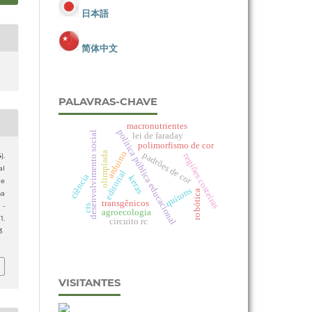
日本語
简体中文
PALAVRAS-CHAVE
macronutrientes
política pública educacional
desenvolvimento social
lei de faraday
polimorfismo de cor
arduino
olimpíada
padrões de cor
regiões costeiras
).
al
editorial
ciência
keras
de
quítons
robótica
ma
transgênicos
cts.
 -
agroecologia
1.
circuito rc
3
VISITANTES