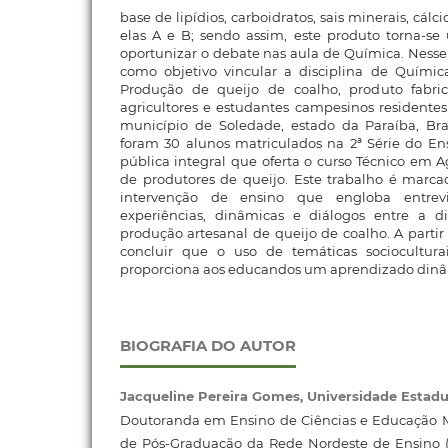
base de lipídios, carboidratos, sais minerais, cálci
elas A e B; sendo assim, este produto torna-s
oportunizar o debate nas aula de Química. Nesse 
como objetivo vincular a disciplina de Química
Produção de queijo de coalho, produto fabr
agricultores e estudantes campesinos residentes
município de Soledade, estado da Paraíba, Bras
foram 30 alunos matriculados na 2ª Série do E
pública integral que oferta o curso Técnico em 
de produtores de queijo. Este trabalho é marc
intervenção de ensino que engloba entrevista
experiências, dinâmicas e diálogos entre a d
produção artesanal de queijo de coalho. A partir d
concluir que o uso de temáticas sociocultur
proporciona aos educandos um aprendizado dinâmi
BIOGRAFIA DO AUTOR
Jacqueline Pereira Gomes,
Universidade Estadu
Doutoranda em Ensino de Ciências e Educação 
de Pós-Graduação da Rede Nordeste de Ensino