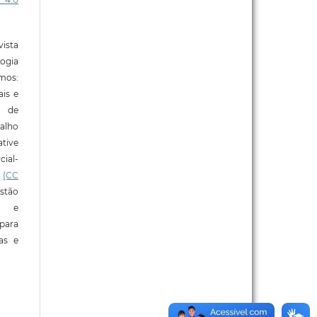
ista
ogia
mos:
ais e
o de
alho
tive
ial-
l
(CC
stão
e e
para
ras e