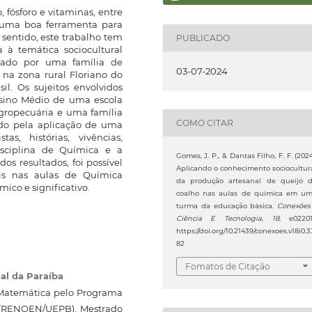
o, fósforo e vitaminas, entre
e uma boa ferramenta para
sentido, este trabalho tem
PUBLICADO
 à temática sociocultural
icado por uma família de
03-07-2024
 na zona rural Floriano do
il. Os sujeitos envolvidos
nsino Médio de uma escola
Agropecuária e uma família
COMO CITAR
ado pela aplicação de uma
s, histórias, vivências,
isciplina de Química e a
Gomes, J. P., & Dantas Filho, F. F. (2024
os resultados, foi possível
Aplicando o conhecimento sociocultur
ais nas aulas de Química
da produção artesanal de queijo 
co e significativo.
coalho nas aulas de química em u
turma da educação básica.
Conexões
Ciência E Tecnologia
,
18
, e02201
https://doi.org/10.21439/conexoes.v18i0.3
82
Fomatos de Citação
al da Paraíba
Matemática pelo Programa
 (RENOEN/UEPB). Mestrado