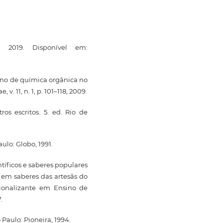
. 2019. Disponível em:
sino de química orgânica no
v. 11, n. 1, p. 101–118, 2009.
os escritos. 5. ed. Rio de
ulo: Globo, 1991.
ntíficos e saberes populares
 em saberes das artesãs do
ssionalizante em Ensino de
.
 Paulo: Pioneira, 1994.