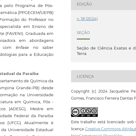
EDIÇÃO
a pelo Programa de Pós-
atemática (PPGECEM/UEPB)
v. 18 (2024)
 Formação do Professor no
specialista em Ensino de
SEÇÃO
te (FAVENI). Graduada em
uisadora em abordagens
a com ênfase no saber
Seção de Ciência Exatas e 
Terra
dologias para a Educação
stadual da Paraíba
LICENÇA
Departamento de Química da
Campina Grande-PB) desde
Copyright (c) 2024 Jacqueline Pe
 formação na Universidade
Gomes, Francisco Ferreira Dantas F
ciatura em Química, Pós -
icos (ADESG), Mestre em
idade Federal da Paraíba
Este trabalho está licenciado so
os (UFCG). Atualmente é
licença
Creative Commons Attribut
 da Universidade Estadual
NonCommercial-ShareAlike