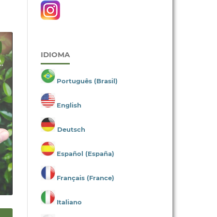
IDIOMA
Português (Brasil)
English
Deutsch
Español (España)
Français (France)
Italiano