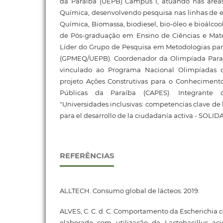
da Paraíba (UEPB) Campus I, atuando nas área
Química, desenvolvendo pesquisa nas linhas de
Química, Biomassa, biodiesel, bio-óleo e bioálco
de Pós-graduação em Ensino de Ciências e Ma
Líder do Grupo de Pesquisa em Metodologias p
(GPMEQ/UEPB). Coordenador da Olimpíada Par
vinculado ao Programa Nacional Olimpíadas
projeto Ações Construtivas para o Conhecimen
Públicas da Paraíba (CAPES). Integrante d
"Universidades inclusivas: competencias clave de
para el desarrollo de la ciudadanía activa - SOLID
REFERÊNCIAS
ALLTECH. Consumo global de lácteos. 2019.
ALVES, C. C. d. C. Comportamento da Escherichia c
elaborado com utilização de Lactobacillus aci