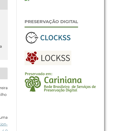
PRESERVAÇÃO DIGITAL
da
reira
ilho
b uma
ion-
 4.0