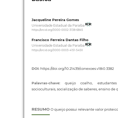
Jacqueline Pereira Gomes
Universidade Estadual da Paraíba
https://orcid.org/0000-0002-3138-6845
Francisco Ferreira Dantas Filho
Universidade Estadual da Paraíba
https://orcid.org/0000-0003-4151-545X
DOI:
https://doi.org/10.21439/conexoes.v18i0.3382
Palavras-chave:
queijo coalho, estudantes
socioculturais, socialização de saberes, ensino de
RESUMO
O queijo possui relevante valor proteic