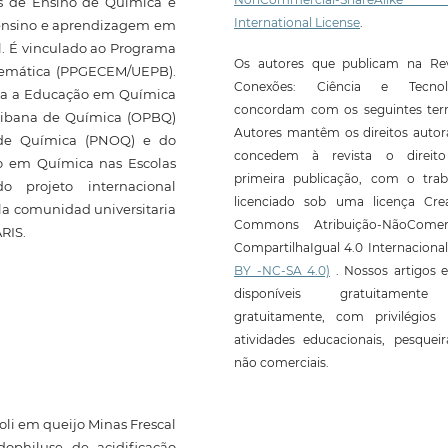
s de Ensino de Química e
International License
.
 ensino e aprendizagem em
ol. É vinculado ao Programa
Os autores que publicam na Rev
temática (PPGECEM/UEPB).
Conexões: Ciência e Tecnol
ara a Educação em Química
concordam com os seguintes ter
aibana de Química (OPBQ)
Autores mantêm os direitos autor
 de Química (PNOQ) e do
concedem à revista o direit
to em Química nas Escolas
primeira publicação, com o trab
o projeto internacional
licenciado sob uma licença Crea
 la comunidad universitaria
Commons Atribuição-NãoComerc
ARIS.
CompartilhaIgual 4.0 Internaciona
BY -NC-SA 4.0)
. Nossos artigos e
disponíveis gratuitament
gratuitamente, com privilégios 
atividades educacionais, pesquei
não comerciais.
oli em queijo Minas Frescal
dophiluse de acidificação