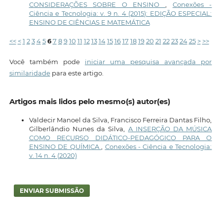
CONSIDERAÇÕES SOBRE O ENSINO
,
Conexões -
Ciência e Tecnologia: v. 9 n. 4 (2015): EDIÇÃO ESPECIAL:
ENSINO DE CIÊNCIAS E MATEMÁTICA
<<
<
1
2
3
4
5
6
7
8
9
10
11
12
13
14
15
16
17
18
19
20
21
22
23
24
25
>
>>
Você também pode
iniciar uma pesquisa avançada por
similaridade
para este artigo.
Artigos mais lidos pelo mesmo(s) autor(es)
Valdecir Manoel da Silva, Francisco Ferreira Dantas Filho,
Gilberlândio Nunes da Silva,
A INSERÇÃO DA MÚSICA
COMO RECURSO DIDÁTICO-PEDAGÓGICO PARA O
ENSINO DE QUÍMICA
,
Conexões - Ciência e Tecnologia:
v. 14 n. 4 (2020)
ENVIAR SUBMISSÃO