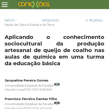
INÍCIO
/
ARQUIVOS
/
V. 18 (2024)
/
Seção de Ciência Exatas e da Terra
Aplicando o conhecimento
sociocultural da produção
artesanal de queijo de coalho nas
aulas de química em uma turma
da educação básica
Jacqueline Pereira Gomes
Universidade Estadual da Paraíba
https://orcid.org/0000-0002-3138-6845
Francisco Ferreira Dantas Filho
Universidade Estadual da Paraíba
https://orcid.org/0000-0003-4151-545X