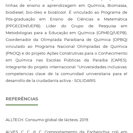
linhas de ensino e aprendizagem em Química, Biomassa,
biodiesel, bio-óleo e bioálcool. É vinculado ao Programa de
Pós-graduação em Ensino de Ciências e Matemática
(PPGECEM/UEPB). Líder do Grupo de Pesquisa em
Metodologias para a Educação em Química (GPMEQ/UEPB).
Coordenador da Olimpíada Paraibana de Química (OPBQ)
vinculado ao Programa Nacional Olimpíadas de Química
(PNOQ) e do projeto Ações Construtivas para o Conhecimento
em Química nas Escolas Públicas da Paraíba (CAPES).
Integrante do projeto internacional "Universidades inclusivas:
competencias clave de la comunidad universitaria para el
desarrollo de la ciudadanía activa - SOLIDARIS.
REFERÊNCIAS
ALLTECH. Consumo global de lácteos. 2019.
ALVES, C. C. d. C. Comportamento da Escherichia coli em