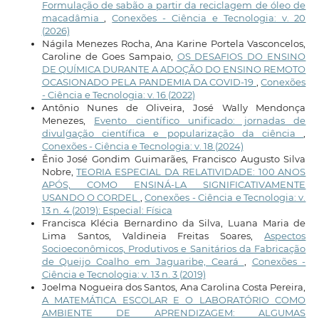
Formulação de sabão a partir da reciclagem de óleo de
macadâmia
,
Conexões - Ciência e Tecnologia: v. 20
(2026)
Nágila Menezes Rocha, Ana Karine Portela Vasconcelos,
Caroline de Goes Sampaio,
OS DESAFIOS DO ENSINO
DE QUÍMICA DURANTE A ADOÇÃO DO ENSINO REMOTO
OCASIONADO PELA PANDEMIA DA COVID-19
,
Conexões
- Ciência e Tecnologia: v. 16 (2022)
Antônio Nunes de Oliveira, José Wally Mendonça
Menezes,
Evento científico unificado: jornadas de
divulgação científica e popularização da ciência
,
Conexões - Ciência e Tecnologia: v. 18 (2024)
Ênio José Gondim Guimarães, Francisco Augusto Silva
Nobre,
TEORIA ESPECIAL DA RELATIVIDADE: 100 ANOS
APÓS, COMO ENSINÁ-LA SIGNIFICATIVAMENTE
USANDO O CORDEL
,
Conexões - Ciência e Tecnologia: v.
13 n. 4 (2019): Especial: Física
Francisca Klécia Bernardino da Silva, Luana Maria de
Lima Santos, Valdineia Freitas Soares,
Aspectos
Socioeconômicos, Produtivos e Sanitários da Fabricação
de Queijo Coalho em Jaguaribe, Ceará
,
Conexões -
Ciência e Tecnologia: v. 13 n. 3 (2019)
Joelma Nogueira dos Santos, Ana Carolina Costa Pereira,
A MATEMÁTICA ESCOLAR E O LABORATÓRIO COMO
AMBIENTE DE APRENDIZAGEM: ALGUMAS