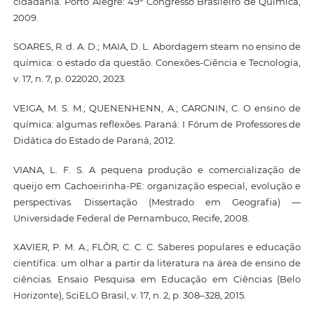
cidadania. Porto Alegre: 49º Congresso Brasileiro de Química,
2009.
SOARES, R. d. A. D.; MAIA, D. L. Abordagem steam no ensino de
química: o estado da questão. Conexões-Ciência e Tecnologia,
v. 17, n. 7, p. 022020, 2023.
VEIGA, M. S. M.; QUENENHENN, A.; CARGNIN, C. O ensino de
química: algumas reflexões. Paraná: I Fórum de Professores de
Didática do Estado de Paraná, 2012.
VIANA, L. F. S. A pequena produção e comercialização de
queijo em Cachoeirinha-PE: organização especial, evolução e
perspectivas. Dissertação (Mestrado em Geografia) —
Universidade Federal de Pernambuco, Recife, 2008.
XAVIER, P. M. A.; FLÔR, C. C. C. Saberes populares e educação
científica: um olhar a partir da literatura na área de ensino de
ciências. Ensaio Pesquisa em Educação em Ciências (Belo
Horizonte), SciELO Brasil, v. 17, n. 2, p. 308–328, 2015.