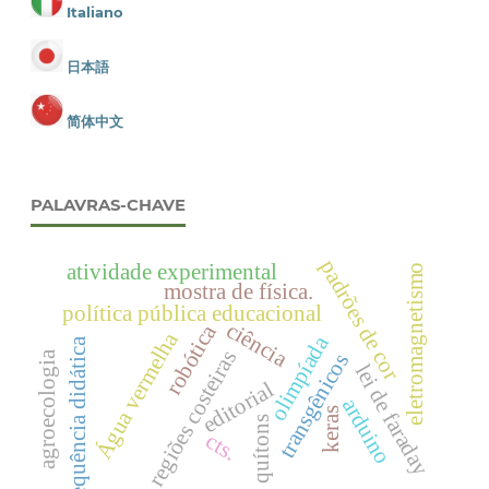
Italiano
日本語
简体中文
PALAVRAS-CHAVE
padrões de cor
atividade experimental
eletromagnetismo
mostra de física.
política pública educacional
ciência
robótica
Água vermelha
olimpíada
sequência didática
regiões costeiras
agroecologia
transgênicos
lei de faraday
editorial
arduino
keras
quítons
cts.