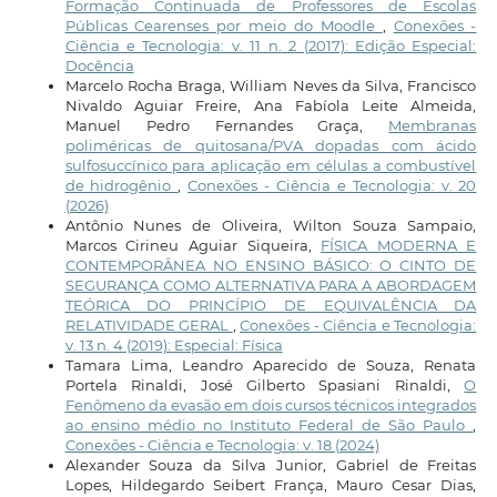
Formação Continuada de Professores de Escolas
Públicas Cearenses por meio do Moodle
,
Conexões -
Ciência e Tecnologia: v. 11 n. 2 (2017): Edição Especial:
Docência
Marcelo Rocha Braga, William Neves da Silva, Francisco
Nivaldo Aguiar Freire, Ana Fabíola Leite Almeida,
Manuel Pedro Fernandes Graça,
Membranas
poliméricas de quitosana/PVA dopadas com ácido
sulfosuccínico para aplicação em células a combustível
de hidrogênio
,
Conexões - Ciência e Tecnologia: v. 20
(2026)
Antônio Nunes de Oliveira, Wilton Souza Sampaio,
Marcos Cirineu Aguiar Siqueira,
FÍSICA MODERNA E
CONTEMPORÂNEA NO ENSINO BÁSICO: O CINTO DE
SEGURANÇA COMO ALTERNATIVA PARA A ABORDAGEM
TEÓRICA DO PRINCÍPIO DE EQUIVALÊNCIA DA
RELATIVIDADE GERAL
,
Conexões - Ciência e Tecnologia:
v. 13 n. 4 (2019): Especial: Física
Tamara Lima, Leandro Aparecido de Souza, Renata
Portela Rinaldi, José Gilberto Spasiani Rinaldi,
O
Fenômeno da evasão em dois cursos técnicos integrados
ao ensino médio no Instituto Federal de São Paulo
,
Conexões - Ciência e Tecnologia: v. 18 (2024)
Alexander Souza da Silva Junior, Gabriel de Freitas
Lopes, Hildegardo Seibert França, Mauro Cesar Dias,