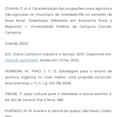
CUNHA, O. A. d. Caracterização das ocupações rurais agrícola e
não-agrícolas no município de Soledade-PB no contexto de
Novo Rural. Dissertação (Mestrado em Economia Rural e
Regional) — Universidade Federal de Campina Grande,
Campina
Grande, 2003.
DCI. Diário Comercio Indústria e Serviço. 2019. Disponível em:
https://x.gd/HD9Mq
. Acesso em: 12 Fev. 2023.
FERREIRA, M.; PINO, J. C. D. Estratégias para o ensino de
química orgânica no nível médio: uma proposta curricular.
Acta Scientiae, v. 11, n. 1, p. 101–118, 2009.
FREIRE, P. Ação cultural para a liberdade e outros escritos. 5.
ed. Rio de Janeiro: Paz e Terra, 1981.
FURTADO, M. M. A Arte e a ciência do queijo. São Paulo: Globo,
1991.