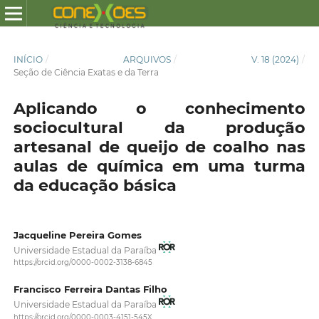
INÍCIO
/
ARQUIVOS
/
V. 18 (2024)
/
Seção de Ciência Exatas e da Terra
Aplicando o conhecimento
sociocultural da produção
artesanal de queijo de coalho nas
aulas de química em uma turma
da educação básica
Jacqueline Pereira Gomes
Universidade Estadual da Paraíba
https://orcid.org/0000-0002-3138-6845
Francisco Ferreira Dantas Filho
Universidade Estadual da Paraíba
https://orcid.org/0000-0003-4151-545X