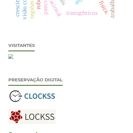
pancs
transgênicos
VISITANTES
PRESERVAÇÃO DIGITAL