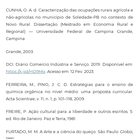
CUNHA, O. A. d. Caracterização das ocupações rurais agrícola e
não-agrícolas no município de Soledade-PB no contexto de
Novo Rural. Dissertação (Mestrado em Economia Rural e
Regional) — Universidade Federal de Campina Grande,
Campina
Grande, 2003.
DCI. Diário Comercio Indústria e Serviço. 2019. Disponível em:
https://x.gd/HD9Mq
. Acesso em: 12 Fev. 2023.
FERREIRA, M.; PINO, J. C. D. Estratégias para o ensino de
química orgânica no nível médio: uma proposta curricular.
Acta Scientiae, v. 11, n. 1, p. 101–118, 2009.
FREIRE, P. Ação cultural para a liberdade e outros escritos. 5.
ed. Rio de Janeiro: Paz e Terra, 1981.
FURTADO, M. M. A Arte e a ciência do queijo. São Paulo: Globo,
1991.