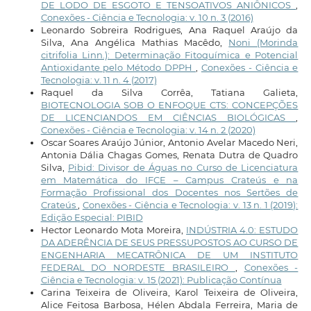
DE LODO DE ESGOTO E TENSOATIVOS ANIÔNICOS
,
Conexões - Ciência e Tecnologia: v. 10 n. 3 (2016)
Leonardo Sobreira Rodrigues, Ana Raquel Araújo da
Silva, Ana Angélica Mathias Macêdo,
Noni (Morinda
citrifolia Linn.): Determinação Fitoquímica e Potencial
Antioxidante pelo Método DPPH
,
Conexões - Ciência e
Tecnologia: v. 11 n. 4 (2017)
Raquel da Silva Corrêa, Tatiana Galieta,
BIOTECNOLOGIA SOB O ENFOQUE CTS: CONCEPÇÕES
DE LICENCIANDOS EM CIÊNCIAS BIOLÓGICAS
,
Conexões - Ciência e Tecnologia: v. 14 n. 2 (2020)
Oscar Soares Araújo Júnior, Antonio Avelar Macedo Neri,
Antonia Dália Chagas Gomes, Renata Dutra de Quadro
Silva,
Pibid: Divisor de Águas no Curso de Licenciatura
em Matemática do IFCE – Campus Crateús e na
Formação Profissional dos Docentes nos Sertões de
Crateús
,
Conexões - Ciência e Tecnologia: v. 13 n. 1 (2019):
Edição Especial: PIBID
Hector Leonardo Mota Moreira,
INDÚSTRIA 4.0: ESTUDO
DA ADERÊNCIA DE SEUS PRESSUPOSTOS AO CURSO DE
ENGENHARIA MECATRÔNICA DE UM INSTITUTO
FEDERAL DO NORDESTE BRASILEIRO
,
Conexões -
Ciência e Tecnologia: v. 15 (2021): Publicação Contínua
Carina Teixeira de Oliveira, Karol Teixeira de Oliveira,
Alice Feitosa Barbosa, Hélen Abdala Ferreira, Maria de