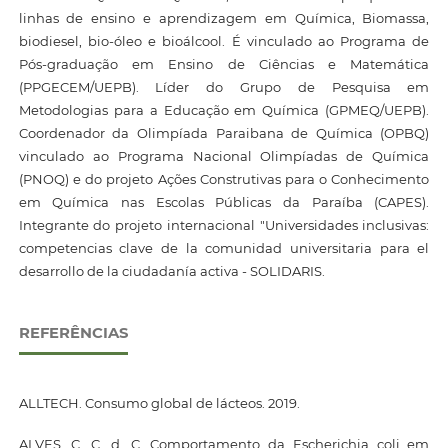
linhas de ensino e aprendizagem em Química, Biomassa,
biodiesel, bio-óleo e bioálcool. É vinculado ao Programa de
Pós-graduação em Ensino de Ciências e Matemática
(PPGECEM/UEPB). Líder do Grupo de Pesquisa em
Metodologias para a Educação em Química (GPMEQ/UEPB).
Coordenador da Olimpíada Paraibana de Química (OPBQ)
vinculado ao Programa Nacional Olimpíadas de Química
(PNOQ) e do projeto Ações Construtivas para o Conhecimento
em Química nas Escolas Públicas da Paraíba (CAPES).
Integrante do projeto internacional "Universidades inclusivas:
competencias clave de la comunidad universitaria para el
desarrollo de la ciudadanía activa - SOLIDARIS.
REFERÊNCIAS
ALLTECH. Consumo global de lácteos. 2019.
ALVES, C. C. d. C. Comportamento da Escherichia coli em