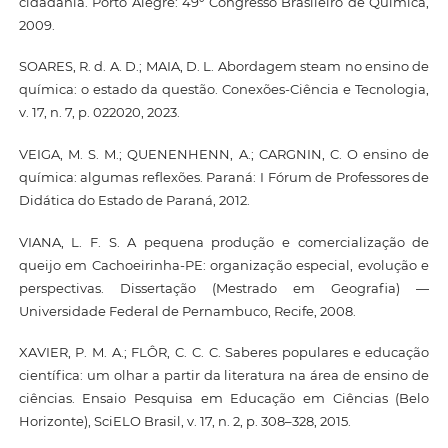
cidadania. Porto Alegre: 49º Congresso Brasileiro de Química,
2009.
SOARES, R. d. A. D.; MAIA, D. L. Abordagem steam no ensino de
química: o estado da questão. Conexões-Ciência e Tecnologia,
v. 17, n. 7, p. 022020, 2023.
VEIGA, M. S. M.; QUENENHENN, A.; CARGNIN, C. O ensino de
química: algumas reflexões. Paraná: I Fórum de Professores de
Didática do Estado de Paraná, 2012.
VIANA, L. F. S. A pequena produção e comercialização de
queijo em Cachoeirinha-PE: organização especial, evolução e
perspectivas. Dissertação (Mestrado em Geografia) —
Universidade Federal de Pernambuco, Recife, 2008.
XAVIER, P. M. A.; FLÔR, C. C. C. Saberes populares e educação
científica: um olhar a partir da literatura na área de ensino de
ciências. Ensaio Pesquisa em Educação em Ciências (Belo
Horizonte), SciELO Brasil, v. 17, n. 2, p. 308–328, 2015.