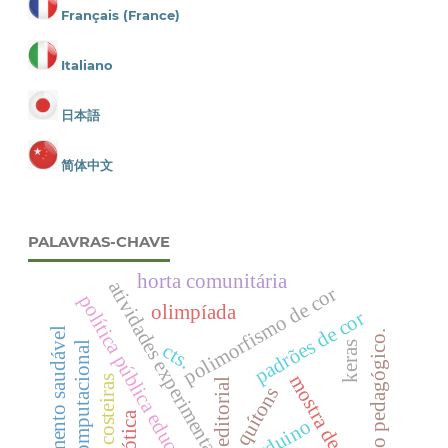
Français (France)
Italiano
日本語
简体中文
PALAVRAS-CHAVE
horta comunitária
atividades experimentais
polimorfismo de cor
política pública educacional
olimpíada
padrões de cor
crescimento saudável
.trabalho pedagógico.
cts.
visão computacional
keras
mostra de física.
regiões costeiras
editorial
quítons
robótica
arduino