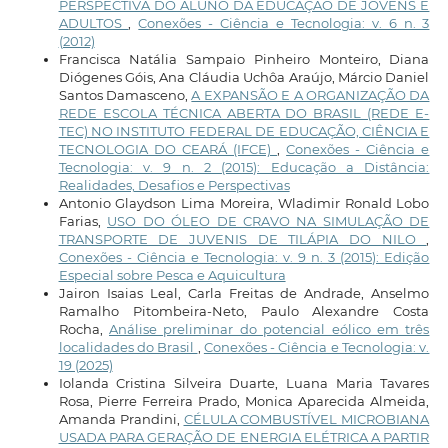
PERSPECTIVA DO ALUNO DA EDUCAÇÃO DE JOVENS E
ADULTOS
,
Conexões - Ciência e Tecnologia: v. 6 n. 3
(2012)
Francisca Natália Sampaio Pinheiro Monteiro, Diana
Diógenes Góis, Ana Cláudia Uchôa Araújo, Márcio Daniel
Santos Damasceno,
A EXPANSÃO E A ORGANIZAÇÃO DA
REDE ESCOLA TÉCNICA ABERTA DO BRASIL (REDE E-
TEC) NO INSTITUTO FEDERAL DE EDUCAÇÃO, CIÊNCIA E
TECNOLOGIA DO CEARÁ (IFCE)
,
Conexões - Ciência e
Tecnologia: v. 9 n. 2 (2015): Educação a Distância:
Realidades, Desafios e Perspectivas
Antonio Glaydson Lima Moreira, Wladimir Ronald Lobo
Farias,
USO DO ÓLEO DE CRAVO NA SIMULAÇÃO DE
TRANSPORTE DE JUVENIS DE TILÁPIA DO NILO
,
Conexões - Ciência e Tecnologia: v. 9 n. 3 (2015): Edição
Especial sobre Pesca e Aquicultura
Jairon Isaias Leal, Carla Freitas de Andrade, Anselmo
Ramalho Pitombeira-Neto, Paulo Alexandre Costa
Rocha,
Análise preliminar do potencial eólico em três
localidades do Brasil
,
Conexões - Ciência e Tecnologia: v.
19 (2025)
Iolanda Cristina Silveira Duarte, Luana Maria Tavares
Rosa, Pierre Ferreira Prado, Monica Aparecida Almeida,
Amanda Prandini,
CÉLULA COMBUSTÍVEL MICROBIANA
USADA PARA GERAÇÃO DE ENERGIA ELÉTRICA A PARTIR