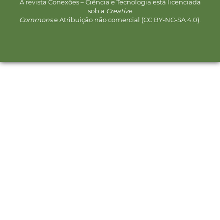
A revista Conexões – Ciência e Tecnologia está licenciada
sob a
Creative
Commons
e Atribuição não comercial (CC BY-NC-SA 4.0).