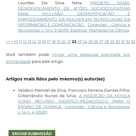
Lourdes Da Silva Neta,
PROJETO DIVAS:
DESENVOLVIMENTO DE AÇÕES SOCIOEDUCATIVAS
PARA INCLUSÃO, DESMISTIFICAÇÃO E
EMPODERAMENTO DA MULHER EM TECNOLOGIAS DA
INFORMAÇÃO E COMUNICAÇÃO
,
Conexões - Ciência e
Tecnologia: v. 13 n. 5 (2019): Especial: Mulheres na Ciência
<<
<
10
11
12
13
14
15
16
17
18
19
20
21
22
23
24
25
26
27
28
29
30
31
32
33
Você também pode
iniciar uma pesquisa avançada por
similaridade
para este artigo.
Artigos mais lidos pelo mesmo(s) autor(es)
Valdecir Manoel da Silva, Francisco Ferreira Dantas Filho,
Gilberlândio Nunes da Silva,
A INSERÇÃO DA MÚSICA
COMO RECURSO DIDÁTICO-PEDAGÓGICO PARA O
ENSINO DE QUÍMICA
,
Conexões - Ciência e Tecnologia:
v. 14 n. 4 (2020)
ENVIAR SUBMISSÃO