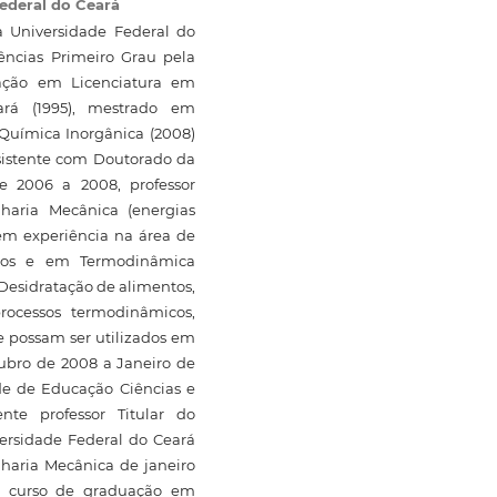
ederal do Ceará
 Universidade Federal do
ências Primeiro Grau pela
uação em Licenciatura em
ará (1995), mestrado em
Química Inorgânica (2008)
ssistente com Doutorado da
e 2006 a 2008, professor
aria Mecânica (energias
Tem experiência na área de
aicos e em Termodinâmica
esidratação de alimentos,
processos termodinâmicos,
e possam ser utilizados em
tubro de 2008 a Janeiro de
de de Educação Ciências e
nte professor Titular do
rsidade Federal do Ceará
aria Mecânica de janeiro
do curso de graduação em