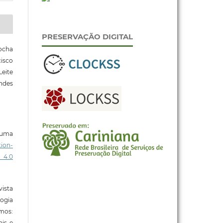
PRESERVAÇÃO DIGITAL
ocha
cisco
Leite
ndes
b uma
ion-
 4.0
ista
ogia
mos:
ais e