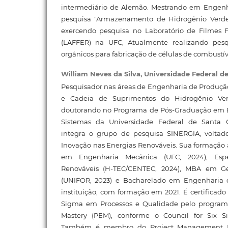
intermediário de Alemão. Mestrando em Engenh
pesquisa "Armazenamento de Hidrogênio Verde"
exercendo pesquisa no Laboratório de Filmes 
(LAFFER) na UFC, Atualmente realizando pesq
orgânicos para fabricação de células de combustí
William Neves da Silva,
Universidade Federal de
Pesquisador nas áreas de Engenharia de Produçã
e Cadeia de Suprimentos do Hidrogênio Ver
doutorando no Programa de Pós-Graduação em 
Sistemas da Universidade Federal de Santa 
integra o grupo de pesquisa SINERGIA, voltad
Inovação nas Energias Renováveis. Sua formação
em Engenharia Mecânica (UFC, 2024), Espe
Renováveis (H-TEC/CENTEC, 2024), MBA em Ge
(UNIFOR, 2023) e Bacharelado em Engenharia
instituição, com formação em 2021. É certificad
Sigma em Processos e Qualidade pelo program
Mastery (PEM), conforme o Council for Six Si
Também é membro do Project Management Ins