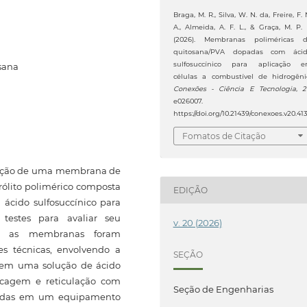
Braga, M. R., Silva, W. N. da, Freire, F. 
A., Almeida, A. F. L., & Graça, M. P. 
(2026). Membranas poliméricas 
quitosana/PVA dopadas com áci
sulfosuccínico para aplicação 
sana
células a combustível de hidrogêni
Conexões - Ciência E Tecnologia
,
2
e026007.
https://doi.org/10.21439/conexoes.v20.41
Fomatos de Citação
ricação de uma membrana de
rólito polimérico composta
EDIÇÃO
 ácido sulfosuccínico para
testes para avaliar seu
v. 20 (2026)
a, as membranas foram
s técnicas, envolvendo a
SEÇÃO
co em uma solução de ácido
secagem e reticulação com
Seção de Engenharias
estadas em um equipamento