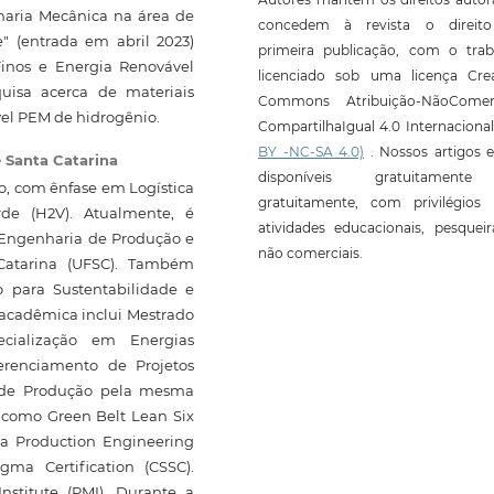
aria Mecânica na área de
concedem à revista o direit
 (entrada em abril 2023)
primeira publicação, com o trab
Finos e Energia Renovável
licenciado sob uma licença Crea
uisa acerca de materiais
Commons Atribuição-NãoComerc
vel PEM de hidrogênio.
CompartilhaIgual 4.0 Internaciona
BY -NC-SA 4.0)
. Nossos artigos e
 Santa Catarina
disponíveis gratuitament
o, com ênfase em Logística
gratuitamente, com privilégios 
de (H2V). Atualmente, é
atividades educacionais, pesquei
Engenharia de Produção e
não comerciais.
Catarina (UFSC). Também
o para Sustentabilidade e
 acadêmica inclui Mestrado
cialização em Energias
renciamento de Projetos
 de Produção pela mesma
o como Green Belt Lean Six
a Production Engineering
gma Certification (CSSC).
titute (PMI). Durante a