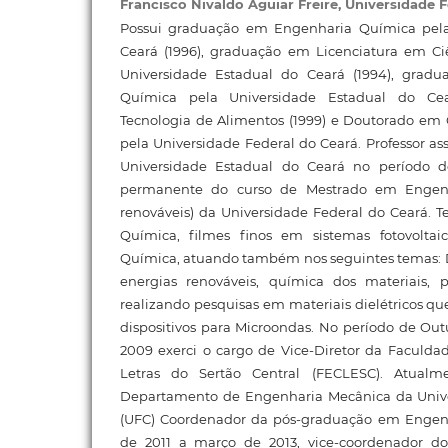
Francisco Nivaldo Aguiar Freire,
Universidade F
Possui graduação em Engenharia Química pela
Ceará (1996), graduação em Licenciatura em Ci
Universidade Estadual do Ceará (1994), grad
Química pela Universidade Estadual do Ce
Tecnologia de Alimentos (1999) e Doutorado em 
pela Universidade Federal do Ceará. Professor a
Universidade Estadual do Ceará no período d
permanente do curso de Mestrado em Engenh
renováveis) da Universidade Federal do Ceará. 
Química, filmes finos em sistemas fotovolt
Química, atuando também nos seguintes temas: D
energias renováveis, química dos materiais, 
realizando pesquisas em materiais dielétricos qu
dispositivos para Microondas. No período de Ou
2009 exerci o cargo de Vice-Diretor da Faculda
Letras do Sertão Central (FECLESC). Atualme
Departamento de Engenharia Mecânica da Unive
(UFC) Coordenador da pós-graduação em Engenh
de 2011 a março de 2013, vice-coordenador 