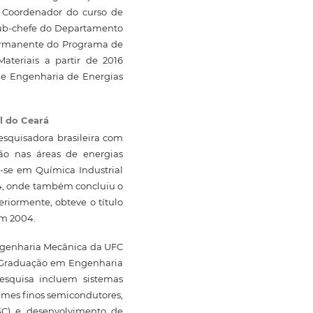
. Coordenador do curso de
Sub-chefe do Departamento
permanente do Programa de
teriais a partir de 2016
de Engenharia de Energias
l do Ceará
esquisadora brasileira com
ão nas áreas de energias
-se em Química Industrial
94, onde também concluiu o
iormente, obteve o título
em 2004.
ngenharia Mecânica da UFC
-Graduação em Engenharia
esquisa incluem sistemas
filmes finos semicondutores,
SSC) e desenvolvimento de