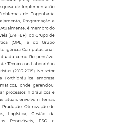
Pesquisa de Implementação
Problemas de Engenharia
nejamento, Programação e
l. Atualmente, é membro do
veis (LAFFER), do Grupo de
stica (OPL) e do Grupo
nteligência Computacional.
o atuado como Responsável
nte Técnico no Laboratório
istus (2013-2019). No setor
a Forthidráulica, empresa
máticos, onde gerenciou,
r processos hidráulicos e
isas atuais envolvem temas
 Produção, Otimização de
s, Logística, Gestão da
ias Renováveis, ESG e