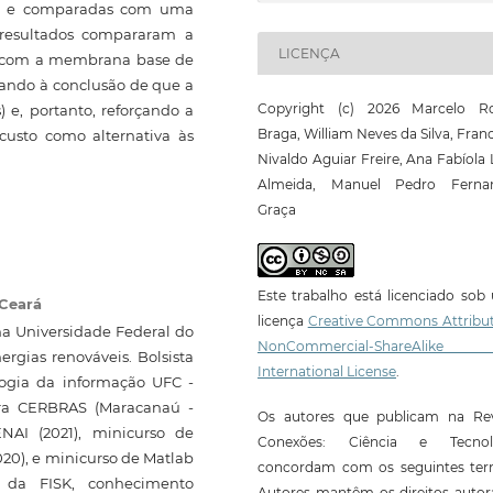
nio e comparadas com uma
resultados compararam a
LICENÇA
a com a membrana base de
ando à conclusão de que a
Copyright (c) 2026 Marcelo R
) e, portanto, reforçando a
Braga, William Neves da Silva, Fran
custo como alternativa às
Nivaldo Aguiar Freire, Ana Fabíola 
Almeida, Manuel Pedro Ferna
Graça
Este trabalho está licenciado so
 Ceará
licença
Creative Commons Attribut
 Universidade Federal do
NonCommercial-ShareAlike
rgias renováveis. Bolsista
International License
.
logia da informação UFC -
eira CERBRAS (Maracanaú -
Os autores que publicam na Rev
NAI (2021), minicurso de
Conexões: Ciência e Tecnol
020), e minicurso de Matlab
concordam com os seguintes ter
 da FISK, conhecimento
Autores mantêm os direitos autor