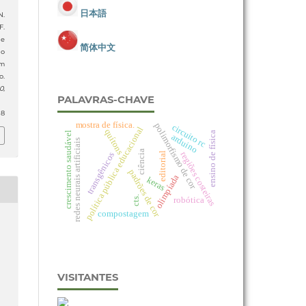
日本語
N.
F.
de
简体中文
do
em
o.
0
,
PALAVRAS-CHAVE
38
mostra de física.
polimorfismo de cor
circuito rc
política pública educacional
quítons
ensino de física
crescimento saudável
arduino
redes neurais artificiais
ciência
regiões costeiras
transgênicos
editorial
padrões de cor
olimpíada
keras
cts.
robótica
compostagem
VISITANTES