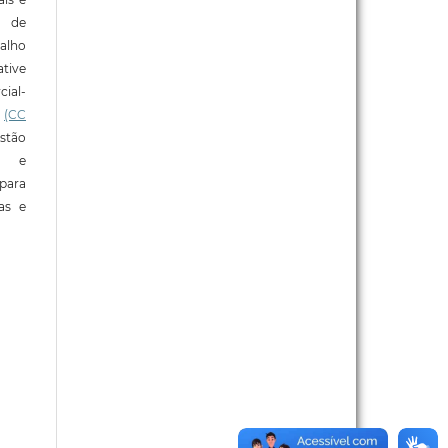
o de
alho
tive
ial-
l
(CC
stão
e e
para
ras e