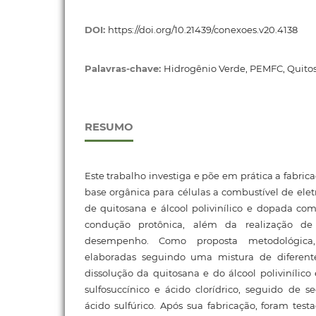
DOI:
https://doi.org/10.21439/conexoes.v20.4138
Palavras-chave:
Hidrogênio Verde, PEMFC, Quito
RESUMO
Este trabalho investiga e põe em prática a fab
base orgânica para células a combustível de elet
de quitosana e álcool polivinílico e dopada com
condução protônica, além da realização de 
desempenho. Como proposta metodológic
elaboradas seguindo uma mistura de diferente
dissolução da quitosana e do álcool poliviníli
sulfosuccínico e ácido clorídrico, seguido de 
ácido sulfúrico. Após sua fabricação, foram t