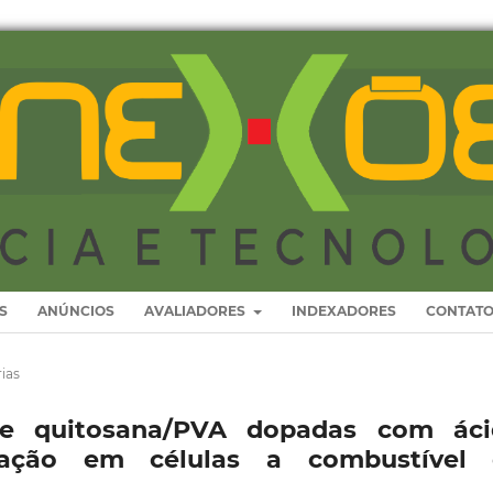
S
ANÚNCIOS
AVALIADORES
INDEXADORES
CONTAT
ias
de quitosana/PVA dopadas com áci
icação em células a combustível 