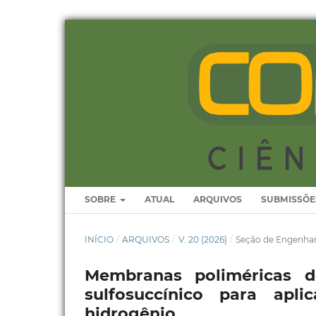
SOBRE
ATUAL
ARQUIVOS
SUBMISSÕE
INÍCIO
/
ARQUIVOS
/
V. 20 (2026)
/
Seção de Engenhar
Membranas poliméricas 
sulfosuccínico para apl
hidrogênio