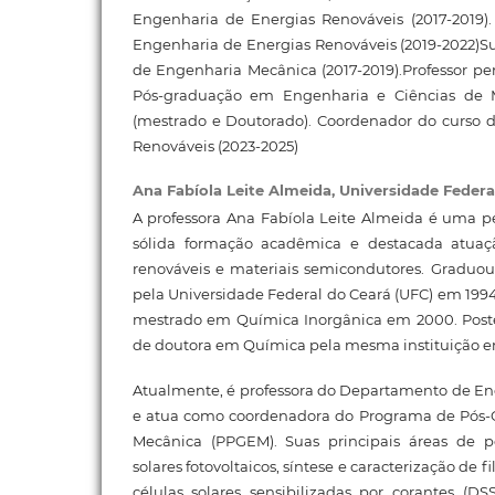
Engenharia de Energias Renováveis (2017-2019)
Engenharia de Energias Renováveis (2019-2022)
de Engenharia Mecânica (2017-2019).Professor 
Pós-graduação em Engenharia e Ciências de Ma
(mestrado e Doutorado). Coordenador do curso 
Renováveis (2023-2025)
Ana Fabíola Leite Almeida,
Universidade Federa
A professora Ana Fabíola Leite Almeida é uma p
sólida formação acadêmica e destacada atuaç
renováveis e materiais semicondutores. Graduou
pela Universidade Federal do Ceará (UFC) em 19
mestrado em Química Inorgânica em 2000. Poster
de doutora em Química pela mesma instituição 
Atualmente, é professora do Departamento de E
e atua como coordenadora do Programa de Pós
Mecânica (PPGEM). Suas principais áreas de p
solares fotovoltaicos, síntese e caracterização de 
células solares sensibilizadas por corantes (D