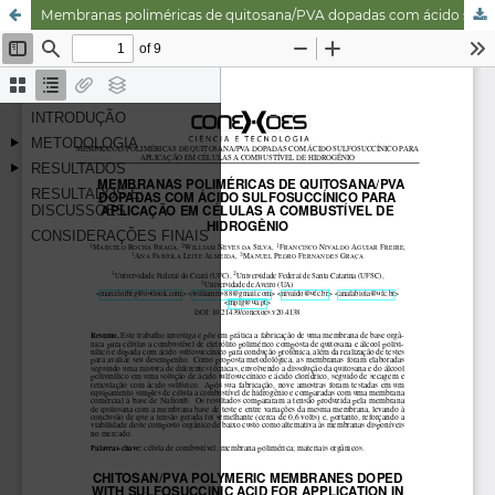
Membranas poliméricas de quitosana/PVA dopadas com ácido sulfosuccínico para aplicação em células a combustível de hidrogênio