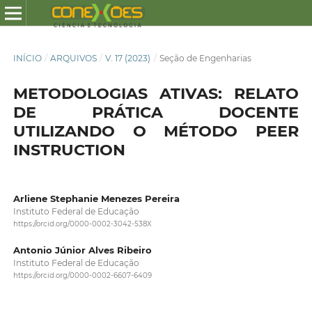
INÍCIO
/
ARQUIVOS
/
V. 17 (2023)
/
Seção de Engenharias
METODOLOGIAS ATIVAS: RELATO
DE PRÁTICA DOCENTE
UTILIZANDO O MÉTODO PEER
INSTRUCTION
Arliene Stephanie Menezes Pereira
Instituto Federal de Educação
https://orcid.org/0000-0002-3042-538X
Antonio Júnior Alves Ribeiro
Instituto Federal de Educação
https://orcid.org/0000-0002-6607-6409