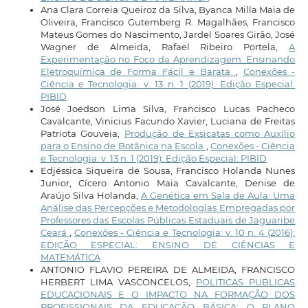
Ana Clara Correia Queiroz da Silva, Byanca Milla Maia de
Oliveira, Francisco Gutemberg R. Magalhães, Francisco
Mateus Gomes do Nascimento, Jardel Soares Girão, José
Wagner de Almeida, Rafael Ribeiro Portela,
A
Experimentação no Foco da Aprendizagem: Ensinando
Eletroquímica de Forma Fácil e Barata
,
Conexões -
Ciência e Tecnologia: v. 13 n. 1 (2019): Edição Especial:
PIBID
José Joedson Lima Silva, Francisco Lucas Pacheco
Cavalcante, Vinicius Facundo Xavier, Luciana de Freitas
Patriota Gouveia,
Produção de Exsicatas como Auxílio
para o Ensino de Botânica na Escola
,
Conexões - Ciência
e Tecnologia: v. 13 n. 1 (2019): Edição Especial: PIBID
Edjéssica Siqueira de Sousa, Francisco Holanda Nunes
Junior, Cícero Antonio Maia Cavalcante, Denise de
Araújo Silva Holanda,
A Genética em Sala de Aula: Uma
Análise das Percepções e Metodologias Empregadas por
Professores das Escolas Públicas Estaduais de Jaguaribe
Ceará
,
Conexões - Ciência e Tecnologia: v. 10 n. 4 (2016):
EDIÇÃO ESPECIAL: ENSINO DE CIÊNCIAS E
MATEMÁTICA
ANTONIO FLAVIO PEREIRA DE ALMEIDA, FRANCISCO
HERBERT LIMA VASCONCELOS,
POLITICAS PUBLICAS
EDUCACIONAIS E O IMPACTO NA FORMAÇÃO DOS
PROFISSIONAIS DA EDUCAÇÃO BÁSICA: O PLANO