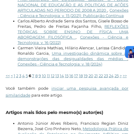
NACIONAL DE EDUCAÇÃO E AS POLITICAS DE AÇÕES
ARTICULADAS NO PERIODO DE 2008 A 2020
,
Conexões
- Ciência e Tecnologia: v. 15 (2021): Publicação Contínua
Carlos Alberto Andrade Serra dos Santos, Gisele Bosso de
Freitas, Pedro de Freitas Façanha Filho,
REFLEXÕES
TEÓRICAS SOBRE ENSINO DE FÍSICA: UMA
ABORDAGEM FILOSÓFICA
,
Conexões - Ciência e
Tecnologia: v. 16 (2022)
Carmen Vieira Mathias, Hilário Alencar, Larissa Cândido,
Ronaldo Garcia,
Uma investigação dinâmica sobre as
demonstrações das desigualdades das médias
,
Conexões - Ciência e Tecnologia: v. 18 (2024)
<<
<
1
2
3
4
5
6
7
8
9
10
11
12
13
14
15
16
17
18
19
20
21
22
23
24
25
>
>>
Você também pode
iniciar uma pesquisa avançada por
similaridade
para este artigo.
Artigos mais lidos pelo mesmo(s) autor(es)
Antonio Júnior Alves Ribeiro, Francisco Regian Diniz
Bezerra, José Ciro Pinheiro Neto,
Metodologia Prática de