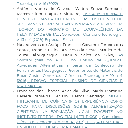
Tecnologia: v. 16 (2022)
Antônio Nunes de Oliveira, Wilton Souza Sampaio,
Marcos Cirineu Aguiar Siqueira,
FÍSICA MODERNA E
CONTEMPORÂNEA NO ENSINO BÁSICO: O CINTO DE
SEGURANÇA COMO ALTERNATIVA PARA A ABORDAGEM
TEÓRICA DO PRINCÍPIO DE EQUIVALÊNCIA DA
RELATIVIDADE GERAL
,
Conexões - Ciência e Tecnologia:
v. 13 n. 4 (2019): Especial: Física
Naiara Veras de Araújo, Francisco Giovanni Ferreira dos
Santos, Izabel Cristina Azevedo da Costa, Marilene de
Souza Albuquerque, Dráulio Sales da Silva,
As
Contribuições do PIBID no Ensino de Química:
Atividades Alternativas a partir da Confecção de
Ferramentas Pedagógicas Provenientes de Materiais de
Baixo-Custo
,
Conexões - Ciência e Tecnologia: v. 10 n. 4
(2016): EDIÇÃO ESPECIAL: ENSINO DE CIÊNCIAS E
MATEMÁTICA
Francisca das Chagas Alves da Silva, Maria Mozarina
Beserra Almeida, Silvany Bastos Santiago,
MUSEU
ITINERANTE DE QUÍMICA (MIQ): EXPERIÊNCIA COMO
FOCO PARA DISCUSSÕES SOBRE ALFABETIZAÇÃO
CIENTÍFICA NA FORMAÇÃO INICIAL DOCENTE NO
INSTITUTO FEDERAL DO PIAUÍ (IFPI-PICOS)
,
Conexões -
Ciência e Tecnologia: v. 9 n. 4 (2015): EDIÇÃO ESPECIAL:
ENSINO DE CIÊNCIAS E MATEMÁTICA