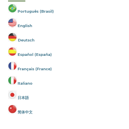
Português (Brasil)
English
Deutsch
Español (España)
Français (France)
Italiano
日本語
简体中文