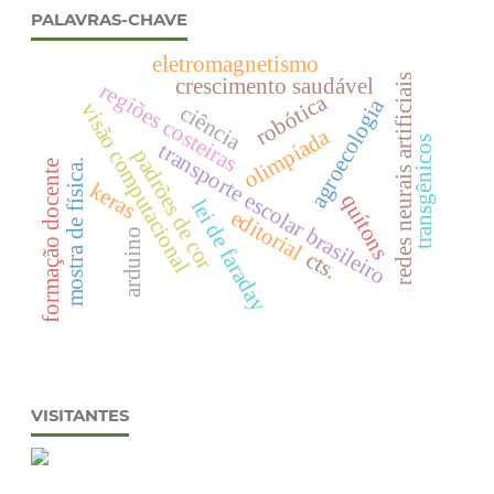
PALAVRAS-CHAVE
eletromagnetismo
redes neurais artificiais
crescimento saudável
regiões costeiras
robótica
agroecologia
visão computacional
ciência
olimpíada
transgênicos
transporte escolar brasileiro
padrões de cor
mostra de física.
formação docente
keras
quítons
lei de faraday
editorial
arduino
cts.
VISITANTES