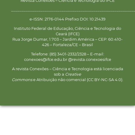
Revista Conexões – Ciência e Tecnologia do IFCE
__________________________________________________________
e-ISSN: 2176-0144 Prefixo DOI: 10.21439
Instituto Federal de Educação, Ciência e Tecnologia do
Ceará (IFCE)
Rua Jorge Dumar, 1.703 – Jardim América – CEP: 60.410-
426 – Fortaleza/CE – Brasil
Telefone: (85) 3401-2332/2328 – E-mail:
conexoes@ifce.edu.br @revista.conexoesifce
A revista Conexões – Ciência e Tecnologia está licenciada
sob a
Creative
Commons
e Atribuição não comercial (CC BY-NC-SA 4.0).