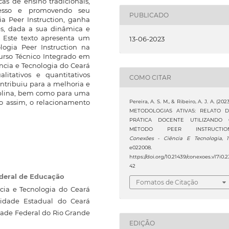
as de ensino tradicionais,
cesso e promovendo seu
PUBLICADO
a Peer Instruction, ganha
es, dada a sua dinâmica e
s. Este texto apresenta um
13-06-2023
logia Peer Instruction na
curso Técnico Integrado em
ência e Tecnologia do Ceará
itativos e quantitativos
COMO CITAR
ntribuiu para a melhoria e
plina, bem como para uma
o assim, o relacionamento
Pereira, A. S. M., & Ribeiro, A. J. A. (2023
METODOLOGIAS ATIVAS: RELATO 
PRÁTICA DOCENTE UTILIZANDO
MÉTODO PEER INSTRUCTION
Conexões - Ciência E Tecnologia
,
e022008.
https://doi.org/10.21439/conexoes.v17i0.2
42
ederal de Educação
Fomatos de Citação
cia e Tecnologia do Ceará
sidade Estadual do Ceará
dade Federal do Rio Grande
EDIÇÃO