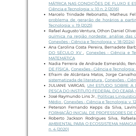
MÁTRICA NAS CONDIÇÕES DE FLUXO E E
Ciência e Tecnologia: v. 10 n. 2 (2016)
Marcelo Trindade Rebonatto, Matheus Fel
problema de geração de horários a partir
Tecnologia: v. 19 (2025)
Rafael Augusto Ventura, Othon Daniel Olivei
química na região nordeste: análise das 
Conexões - Ciência e Tecnologia: v. 18 (2024)
Ana Carolina Costa Pereira, Bernadete Bar
DO SÉCULO XV
,
Conexões - Ciência e T
MATEMÁTICA
Nadia Ferreira de Andrade Esmeraldo, Rena
DE FÍSICA
,
Conexões - Ciência e Tecnologia: 
Efraim de Alcântara Matos, Jorge Carvalh
sistematizada de literatura
,
Conexões - Ciênc
JULIANE VARGAS,
UM ESTUDO SOBRE A 
PESCA DO INSTITUTO FEDERAL DO CEARÁ
José Raymundo Lins Jr.,
Políticas Linguíst
Médio
,
Conexões - Ciência e Tecnologia: v. 1
Peterson Fernando Kepps da Silva, Laví
FORMAÇÃO INICIAL DE PROFESSORES DE 
Roberto Jackson Rodrigues Silva, Rafae
AMBIENTAL PARA O ECOSSISTEMA MANG
n. 4 (2020)