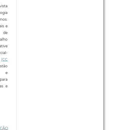
ista
ogia
mos:
ais e
o de
alho
tive
ial-
l
(CC
stão
e e
para
ras e
CÇÃO