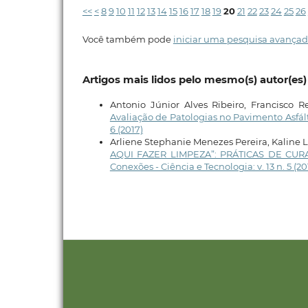
<<
<
8
9
10
11
12
13
14
15
16
17
18
19
20
21
22
23
24
25
26
Você também pode
iniciar uma pesquisa avançad
Artigos mais lidos pelo mesmo(s) autor(es)
Antonio Júnior Alves Ribeiro, Francisco 
Avaliação de Patologias no Pavimento Asfá
6 (2017)
Arliene Stephanie Menezes Pereira, Kaline 
AQUI FAZER LIMPEZA”: PRÁTICAS DE CU
Conexões - Ciência e Tecnologia: v. 13 n. 5 (2