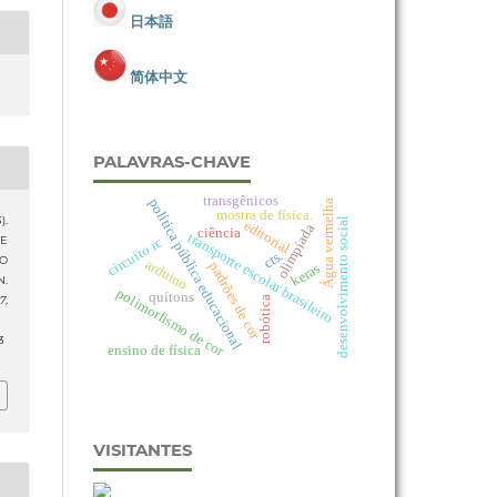
日本語
简体中文
PALAVRAS-CHAVE
transgênicos
política pública educacional
Água vermelha
mostra de física.
).
desenvolvimento social
editorial
olimpíada
ciência
transporte escolar brasileiro
DE
circuito rc
cts.
 O
arduino
padrões de cor
keras
.
polimorfismo de cor
quítons
17
,
robótica
3
ensino de física
VISITANTES