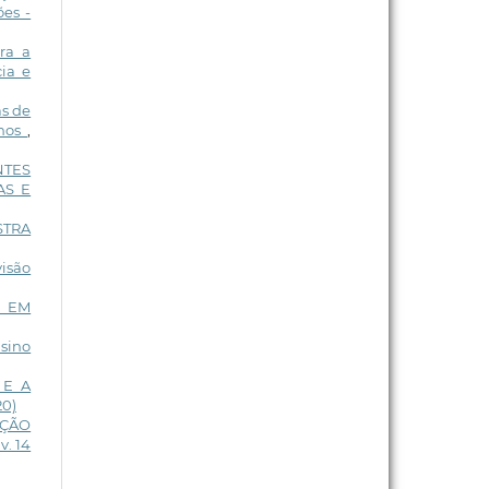
es -
ra a
ia e
as de
unos
,
NTES
AS E
STRA
visão
E EM
nsino
 E A
20)
AÇÃO
v. 14