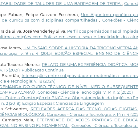
STABILIDADE DE TALUDES DE UMA BARRAGEM DE TERRA
,
Conexõ
ipe Fabian, Felipe Gazzoni Foschiera,
Um Algoritmo genético pa
 de currículos com disciplinas compartilhadas
,
Conexões - Ciênc
ra da Silva, José Wanderley Silva,
Perfil dos premiados nas olimpíad
últimas edições com ênfase em escola, sexo e localidade dos al
bosa Morey,
UM ENSAIO SOBRE A HISTÓRIA DA TRIGONOMETRIA A
ecnologia: v. 9 n. 4 (2015): EDIÇÃO ESPECIAL: ENSINO DE CIÊNCI
to Teixeira Moreira,
RELATO DE UMA EXPERIÊNCIA DIDÁTICA: MO
v. 15 (2021): Publicação Contínua
o Brandão,
Intersecções entre subjetividade e matemática: uma re
ia e Tecnologia: v. 18 (2024)
DEMANDA DO CURSO TÉCNICO DE NÍVEL MÉDIO SUBSEQUENT
, CAMPUS ACARAÚ
,
Conexões - Ciência e Tecnologia: v. 14 n. 2 (2020)
icas: Entre a Construção da BNCC e a Obrigatoriedade do Inglês no E
2 n. 2 (2018): Edição Especial: Ciências da Linguagem
nia Schwantes,
REFLEXÕES ACERCA DAS TECNOLOGIAS DIGITAIS
CIÊNCIAS BIOLÓGICAS
,
Conexões - Ciência e Tecnologia: v. 14 n. 4 (20
la Camargo Maia,
EFETIVIDADE DE AÇÕES PRÁTICAS DE EDUC
UEZAL NO ENSINO FUNDAMENTAL
,
Conexões - Ciência e Tecnologia: 