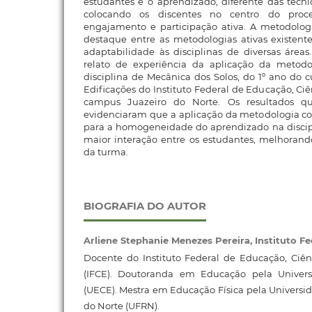
estudantes e o aprendizado, diferente das técnic
colocando os discentes no centro do pro
engajamento e participação ativa. A metodologi
destaque entre as metodologias ativas existent
adaptabilidade às disciplinas de diversas área
relato de experiência da aplicação da metodo
disciplina de Mecânica dos Solos, do 1º ano do 
Edificações do Instituto Federal de Educação, Ci
campus Juazeiro do Norte. Os resultados qual
evidenciaram que a aplicação da metodologia co
para a homogeneidade do aprendizado na disci
maior interação entre os estudantes, melhorand
da turma.
BIOGRAFIA DO AUTOR
Arliene Stephanie Menezes Pereira,
Instituto F
Docente do Instituto Federal de Educação, Ciên
(IFCE). Doutoranda em Educação pela Univer
(UECE). Mestra em Educação Física pela Universi
do Norte (UFRN).