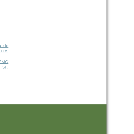
a de
11 n.
IEMO
E SI
,