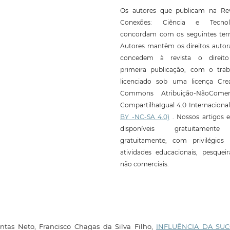
Os autores que publicam na Rev
Conexões: Ciência e Tecnol
concordam com os seguintes ter
Autores mantêm os direitos autor
concedem à revista o direit
primeira publicação, com o trab
licenciado sob uma licença Crea
Commons Atribuição-NãoComerc
CompartilhaIgual 4.0 Internaciona
BY -NC-SA 4.0)
. Nossos artigos e
disponíveis gratuitament
gratuitamente, com privilégios 
atividades educacionais, pesquei
não comerciais.
antas Neto, Francisco Chagas da Silva Filho,
INFLUÊNCIA DA SU