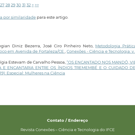
27
28
29
30
31
32
>
>>
a por similaridade
para este artigo.
Regian Diniz Bezerra, José Ciro Pinheiro Neto,
Metodologia Prátic
ltico em Avenida de Fortaleza/CE
,
Conexões - Ciência e Tecnologia: v. 
Lígia Estevam de Carvalho Pessoa,
“OS ENCANTADO NOS MANDÔ, V
RA E ENCANTARIA ENTRE OS ÍNDIOS TREMEMBÉ E O CUIDADO D
019): Especial: Mulheres na Ciência
Contato / Endereço
Revista Conexões – Ciência e Tecnologia do IFCE