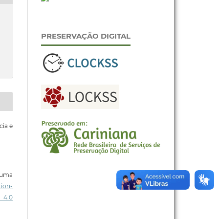
PRESERVAÇÃO DIGITAL
cia e
b uma
ion-
 4.0