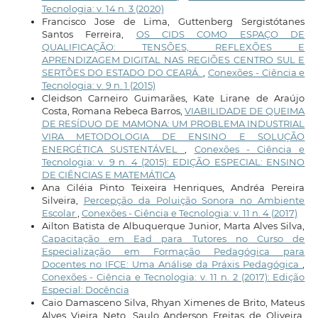
Tecnologia: v. 14 n. 3 (2020)
Francisco Jose de Lima, Guttenberg Sergistótanes
Santos Ferreira,
OS CIDS COMO ESPAÇO DE
QUALIFICAÇÃO: TENSÕES, REFLEXÕES E
APRENDIZAGEM DIGITAL NAS REGIÕES CENTRO SUL E
SERTÕES DO ESTADO DO CEARÁ.
,
Conexões - Ciência e
Tecnologia: v. 9 n. 1 (2015)
Cleidson Carneiro Guimarães, Kate Lirane de Araújo
Costa, Romana Rebeca Barros,
VIABILIDADE DE QUEIMA
DE RESÍDUO DE MAMONA: UM PROBLEMA INDUSTRIAL
VIRA METODOLOGIA DE ENSINO E SOLUÇÃO
ENERGÉTICA SUSTENTÁVEL
,
Conexões - Ciência e
Tecnologia: v. 9 n. 4 (2015): EDIÇÃO ESPECIAL: ENSINO
DE CIÊNCIAS E MATEMÁTICA
Ana Ciléia Pinto Teixeira Henriques, Andréa Pereira
Silveira,
Percepção da Poluição Sonora no Ambiente
Escolar
,
Conexões - Ciência e Tecnologia: v. 11 n. 4 (2017)
Ailton Batista de Albuquerque Junior, Marta Alves Silva,
Capacitação em Ead para Tutores no Curso de
Especialização em Formação Pedagógica para
Docentes no IFCE: Uma Análise da Práxis Pedagógica
,
Conexões - Ciência e Tecnologia: v. 11 n. 2 (2017): Edição
Especial: Docência
Caio Damasceno Silva, Rhyan Ximenes de Brito, Mateus
Alves Vieira Neto, Saulo Anderson Freitas de Oliveira,