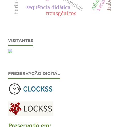
robótica
keras
sequência didática
transgênicos
VISITANTES
PRESERVAÇÃO DIGITAL