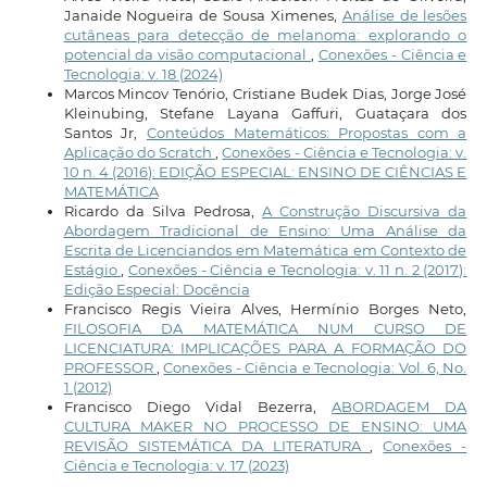
Janaide Nogueira de Sousa Ximenes,
Análise de lesões
cutâneas para detecção de melanoma: explorando o
potencial da visão computacional
,
Conexões - Ciência e
Tecnologia: v. 18 (2024)
Marcos Mincov Tenório, Cristiane Budek Dias, Jorge José
Kleinubing, Stefane Layana Gaffuri, Guataçara dos
Santos Jr,
Conteúdos Matemáticos: Propostas com a
Aplicação do Scratch
,
Conexões - Ciência e Tecnologia: v.
10 n. 4 (2016): EDIÇÃO ESPECIAL: ENSINO DE CIÊNCIAS E
MATEMÁTICA
Ricardo da Silva Pedrosa,
A Construção Discursiva da
Abordagem Tradicional de Ensino: Uma Análise da
Escrita de Licenciandos em Matemática em Contexto de
Estágio
,
Conexões - Ciência e Tecnologia: v. 11 n. 2 (2017):
Edição Especial: Docência
Francisco Regis Vieira Alves, Hermínio Borges Neto,
FILOSOFIA DA MATEMÁTICA NUM CURSO DE
LICENCIATURA: IMPLICAÇÕES PARA A FORMAÇÃO DO
PROFESSOR
,
Conexões - Ciência e Tecnologia: Vol. 6, No.
1 (2012)
Francisco Diego Vidal Bezerra,
ABORDAGEM DA
CULTURA MAKER NO PROCESSO DE ENSINO: UMA
REVISÃO SISTEMÁTICA DA LITERATURA
,
Conexões -
Ciência e Tecnologia: v. 17 (2023)