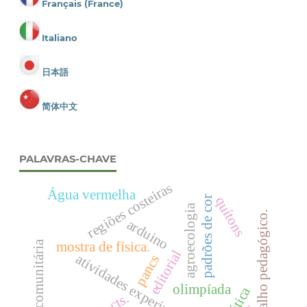
Français (France)
Italiano
日本語
简体中文
PALAVRAS-CHAVE
regiões costeiras
Água vermelha
quítons
padrões de cor
agroecologia
.trabalho pedagógico.
arduino
mostra de física.
horta comunitária
editorial
atividades experimentais
pancs
olimpíada
cts.