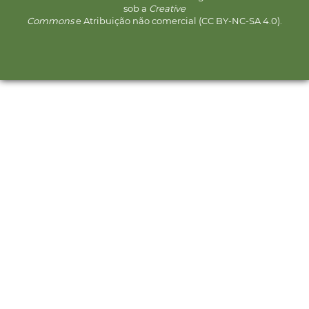
sob a
Creative
Commons
e Atribuição não comercial (CC BY-NC-SA 4.0).