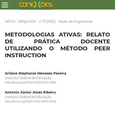
INÍCIO
/
ARQUIVOS
/
V. 17 (2023)
/
Seção de Engenharias
METODOLOGIAS ATIVAS: RELATO
DE PRÁTICA DOCENTE
UTILIZANDO O MÉTODO PEER
INSTRUCTION
Arliene Stephanie Menezes Pereira
Instituto Federal de Educação
https://orcid.org/0000-0002-3042-538X
Antonio Júnior Alves Ribeiro
Instituto Federal de Educação
https://orcid.org/0000-0002-6607-6409