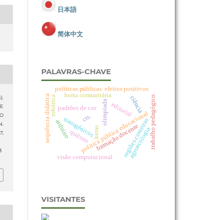
日本語
简体中文
PALAVRAS-CHAVE
políticas públicas. efeitos positivos.
horta comunitária
.trabalho pedagógico.
sequência didática
ciência
robótica
).
olimpíada
editorial
DE
padrões de cor
política pública educacional
 O
cts.
transgênicos
regiões costeiras
arduino
.
formação docente
keras
agroecologia
quítons
17
,
3
visão computacional
VISITANTES