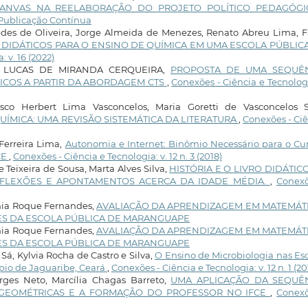
CANVAS NA REELABORAÇÃO DO PROJETO POLÍTICO PEDAGÓG
: Publicação Contínua
des de Oliveira, Jorge Almeida de Menezes, Renato Abreu Lima, F
S DIDÁTICOS PARA O ENSINO DE QUÍMICA EM UMA ESCOLA PÚBLIC
 v. 16 (2022)
Y LUCAS DE MIRANDA CERQUEIRA,
PROPOSTA DE UMA SEQUÊ
ICOS A PARTIR DA ABORDAGEM CTS
,
Conexões - Ciência e Tecnologi
sco Herbert Lima Vasconcelos, Maria Goretti de Vasconcelos Si
UÍMICA: UMA REVISÃO SISTEMÁTICA DA LITERATURA
,
Conexões - Ci
Ferreira Lima,
Autonomia e Internet: Binômio Necessário para o Cu
CE
,
Conexões - Ciência e Tecnologia: v. 12 n. 3 (2018)
 Teixeira de Sousa, Marta Alves Silva,
HISTÓRIA E O LIVRO DIDÁTIC
REFLEXÕES E APONTAMENTOS ACERCA DA IDADE MÉDIA.
,
Conexõ
nia Roque Fernandes,
AVALIAÇÃO DA APRENDIZAGEM EM MATEMÁTI
ES DA ESCOLA PÚBLICA DE MARANGUAPE
nia Roque Fernandes,
AVALIAÇÃO DA APRENDIZAGEM EM MATEMÁTI
ES DA ESCOLA PÚBLICA DE MARANGUAPE
Sá, Kylvia Rocha de Castro e Silva,
O Ensino de Microbiologia nas Es
pio de Jaguaribe, Ceará
,
Conexões - Ciência e Tecnologia: v. 12 n. 1 (20
orges Neto, Marcília Chagas Barreto,
UMA APLICAÇÃO DA SEQUÊ
 GEOMÉTRICAS E A FORMAÇÃO DO PROFESSOR NO IFCE
,
Conexõ