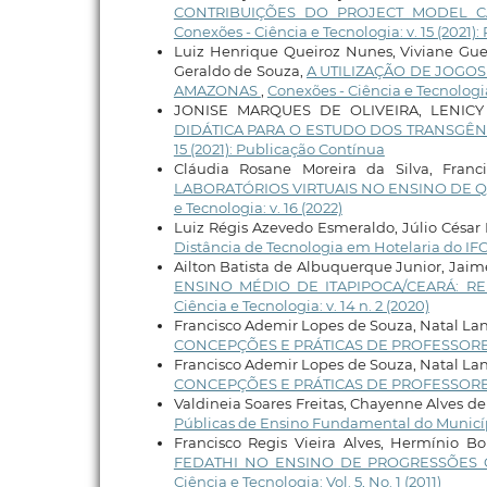
CONTRIBUIÇÕES DO PROJECT MODEL 
Conexões - Ciência e Tecnologia: v. 15 (2021)
Luiz Henrique Queiroz Nunes, Viviane Gue
Geraldo de Souza,
A UTILIZAÇÃO DE JOGO
AMAZONAS
,
Conexões - Ciência e Tecnologia:
JONISE MARQUES DE OLIVEIRA, LENIC
DIDÁTICA PARA O ESTUDO DOS TRANSGÊN
15 (2021): Publicação Contínua
Cláudia Rosane Moreira da Silva, Franci
LABORATÓRIOS VIRTUAIS NO ENSINO DE Q
e Tecnologia: v. 16 (2022)
Luiz Régis Azevedo Esmeraldo, Júlio César 
Distância de Tecnologia em Hotelaria do IF
Ailton Batista de Albuquerque Junior, Jaime
ENSINO MÉDIO DE ITAPIPOCA/CEARÁ: 
Ciência e Tecnologia: v. 14 n. 2 (2020)
Francisco Ademir Lopes de Souza, Natal La
CONCEPÇÕES E PRÁTICAS DE PROFESSOR
Francisco Ademir Lopes de Souza, Natal La
CONCEPÇÕES E PRÁTICAS DE PROFESSOR
Valdineia Soares Freitas, Chayenne Alves de 
Públicas de Ensino Fundamental do Municí
Francisco Regis Vieira Alves, Hermínio B
FEDATHI NO ENSINO DE PROGRESSÕES
Ciência e Tecnologia: Vol. 5, No. 1 (2011)