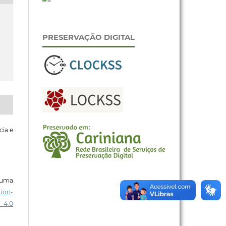
PRESERVAÇÃO DIGITAL
cia e
b uma
ion-
 4.0