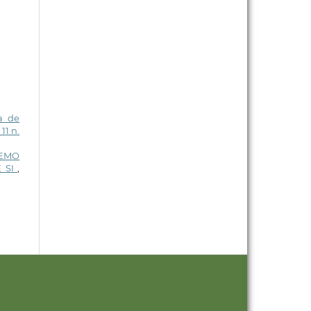
a de
11 n.
IEMO
E SI
,