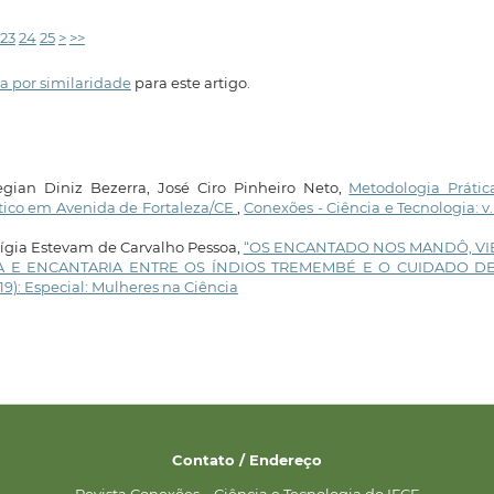
23
24
25
>
>>
a por similaridade
para este artigo.
Regian Diniz Bezerra, José Ciro Pinheiro Neto,
Metodologia Prátic
ltico em Avenida de Fortaleza/CE
,
Conexões - Ciência e Tecnologia: v. 
Lígia Estevam de Carvalho Pessoa,
“OS ENCANTADO NOS MANDÔ, V
RA E ENCANTARIA ENTRE OS ÍNDIOS TREMEMBÉ E O CUIDADO D
019): Especial: Mulheres na Ciência
Contato / Endereço
Revista Conexões – Ciência e Tecnologia do IFCE