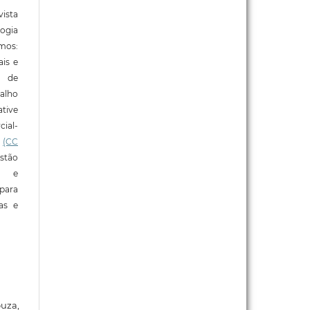
ista
ogia
mos:
ais e
o de
alho
tive
ial-
l
(CC
stão
e e
para
ras e
ouza,