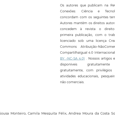
Os autores que publicam na Rev
Conexões: Ciência e Tecnol
concordam com os seguintes ter
Autores mantêm os direitos autor
concedem à revista o direit
primeira publicação, com o trab
licenciado sob uma licença Crea
Commons Atribuição-NãoComerc
CompartilhaIgual 4.0 Internaciona
BY -NC-SA 4.0)
. Nossos artigos e
disponíveis gratuitament
gratuitamente, com privilégios 
atividades educacionais, pesquei
não comerciais.
 Sousa Monteiro, Camila Mesquita Félix, Andrea Moura da Costa S