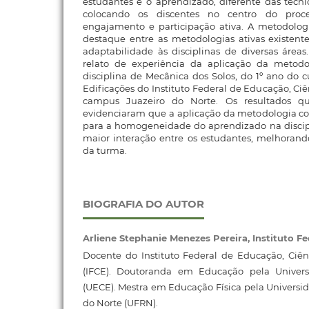
estudantes e o aprendizado, diferente das técnic
colocando os discentes no centro do pro
engajamento e participação ativa. A metodologi
destaque entre as metodologias ativas existent
adaptabilidade às disciplinas de diversas área
relato de experiência da aplicação da metodo
disciplina de Mecânica dos Solos, do 1º ano do 
Edificações do Instituto Federal de Educação, Ci
campus Juazeiro do Norte. Os resultados qual
evidenciaram que a aplicação da metodologia co
para a homogeneidade do aprendizado na disci
maior interação entre os estudantes, melhorand
da turma.
BIOGRAFIA DO AUTOR
Arliene Stephanie Menezes Pereira,
Instituto F
Docente do Instituto Federal de Educação, Ciên
(IFCE). Doutoranda em Educação pela Univer
(UECE). Mestra em Educação Física pela Universi
do Norte (UFRN).