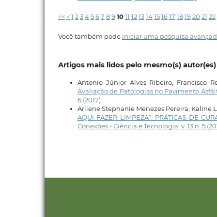
<<
<
1
2
3
4
5
6
7
8
9
10
11
12
13
14
15
16
17
18
19
20
21
22
Você também pode
iniciar uma pesquisa avançad
Artigos mais lidos pelo mesmo(s) autor(es)
Antonio Júnior Alves Ribeiro, Francisco 
Avaliação de Patologias no Pavimento Asfá
6 (2017)
Arliene Stephanie Menezes Pereira, Kaline 
AQUI FAZER LIMPEZA”: PRÁTICAS DE CU
Conexões - Ciência e Tecnologia: v. 13 n. 5 (2