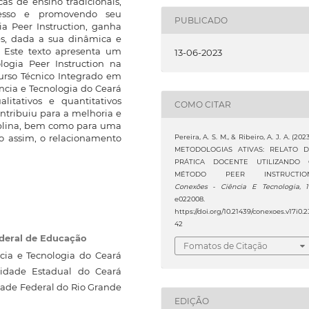
as de ensino tradicionais,
cesso e promovendo seu
PUBLICADO
a Peer Instruction, ganha
es, dada a sua dinâmica e
s. Este texto apresenta um
13-06-2023
logia Peer Instruction na
curso Técnico Integrado em
ência e Tecnologia do Ceará
itativos e quantitativos
COMO CITAR
ntribuiu para a melhoria e
plina, bem como para uma
o assim, o relacionamento
Pereira, A. S. M., & Ribeiro, A. J. A. (2023
METODOLOGIAS ATIVAS: RELATO 
PRÁTICA DOCENTE UTILIZANDO
MÉTODO PEER INSTRUCTION
Conexões - Ciência E Tecnologia
,
e022008.
https://doi.org/10.21439/conexoes.v17i0.2
42
ederal de Educação
Fomatos de Citação
cia e Tecnologia do Ceará
sidade Estadual do Ceará
dade Federal do Rio Grande
EDIÇÃO