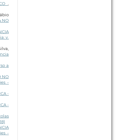
ICO
,
ábio
A NO
NCIA
a: v.
lva,
ência
rso a
O NO
es -
CA -
CA -
colas
18)
NCIA
es -