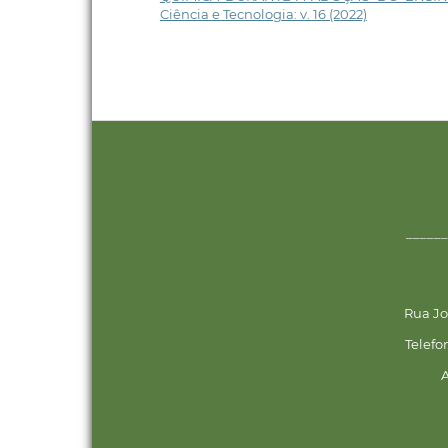
Ciência e Tecnologia: v. 16 (2022)
______
Rua Jo
Telefo
A