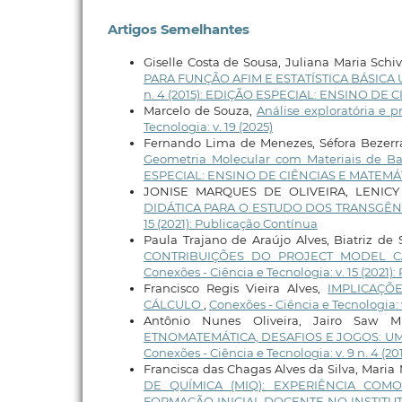
Artigos Semelhantes
Giselle Costa de Sousa, Juliana Maria Schi
PARA FUNÇÃO AFIM E ESTATÍSTICA BÁSIC
n. 4 (2015): EDIÇÃO ESPECIAL: ENSINO DE
Marcelo de Souza,
Análise exploratória e 
Tecnologia: v. 19 (2025)
Fernando Lima de Menezes, Séfora Bezerra 
Geometria Molecular com Materiais de B
ESPECIAL: ENSINO DE CIÊNCIAS E MATEMÁ
JONISE MARQUES DE OLIVEIRA, LENIC
DIDÁTICA PARA O ESTUDO DOS TRANSGÊN
15 (2021): Publicação Contínua
Paula Trajano de Araújo Alves, Biatriz de
CONTRIBUIÇÕES DO PROJECT MODEL 
Conexões - Ciência e Tecnologia: v. 15 (2021)
Francisco Regis Vieira Alves,
IMPLICAÇÕ
CÁLCULO
,
Conexões - Ciência e Tecnologia: v.
Antônio Nunes Oliveira, Jairo Saw M
ETNOMATEMÁTICA, DESAFIOS E JOGOS: 
Conexões - Ciência e Tecnologia: v. 9 n. 4
Francisca das Chagas Alves da Silva, Maria
DE QUÍMICA (MIQ): EXPERIÊNCIA COM
FORMAÇÃO INICIAL DOCENTE NO INSTITUTO