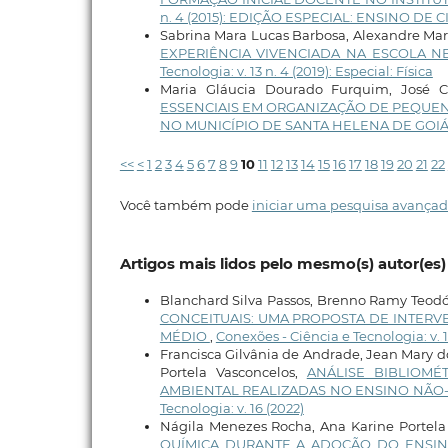
n. 4 (2015): EDIÇÃO ESPECIAL: ENSINO DE
Sabrina Mara Lucas Barbosa, Alexandre Ma
EXPERIÊNCIA VIVENCIADA NA ESCOLA N
Tecnologia: v. 13 n. 4 (2019): Especial: Física
Maria Gláucia Dourado Furquim, José Ca
ESSENCIAIS EM ORGANIZAÇÃO DE PEQUEN
NO MUNICÍPIO DE SANTA HELENA DE GOI
<<
<
1
2
3
4
5
6
7
8
9
10
11
12
13
14
15
16
17
18
19
20
21
22
Você também pode
iniciar uma pesquisa avançad
Artigos mais lidos pelo mesmo(s) autor(es)
Blanchard Silva Passos, Brenno Ramy Teodósi
CONCEITUAIS: UMA PROPOSTA DE INTERV
MÉDIO
,
Conexões - Ciência e Tecnologia: v. 1
Francisca Gilvânia de Andrade, Jean Mary 
Portela Vasconcelos,
ANÁLISE BIBLIOMÉ
AMBIENTAL REALIZADAS NO ENSINO NÃO-
Tecnologia: v. 16 (2022)
Nágila Menezes Rocha, Ana Karine Portela
QUÍMICA DURANTE A ADOÇÃO DO ENSI