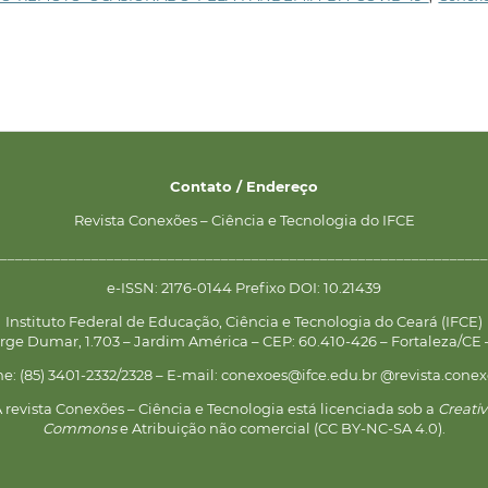
Contato / Endereço
Revista Conexões – Ciência e Tecnologia do IFCE
________________________________________________________________
e-ISSN: 2176-0144 Prefixo DOI: 10.21439
Instituto Federal de Educação, Ciência e Tecnologia do Ceará (IFCE)
rge Dumar, 1.703 – Jardim América – CEP: 60.410-426 – Fortaleza/CE –
ne: (85) 3401-2332/2328 – E-mail: conexoes@ifce.edu.br @revista.conex
 revista Conexões – Ciência e Tecnologia está licenciada sob a
Creati
Commons
e Atribuição não comercial (CC BY-NC-SA 4.0).