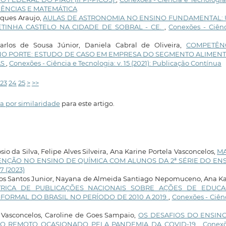
 CIÊNCIAS E MATEMÁTICA
rques Araujo,
AULAS DE ASTRONOMIA NO ENSINO FUNDAMENTAL:
ETINHA CASTELO NA CIDADE DE SOBRAL - CE.
,
Conexões - Ciênc
rlos de Sousa Júnior, Daniela Cabral de Oliveira,
COMPETÊN
O PORTE: ESTUDO DE CASO EM EMPRESA DO SEGMENTO ALIMENT
ÁS
,
Conexões - Ciência e Tecnologia: v. 15 (2021): Publicação Contínua
23
24
25
>
>>
a por similaridade
para este artigo.
o da Silva, Felipe Alves Silveira, Ana Karine Portela Vasconcelos,
M
ENÇÃO NO ENSINO DE QUÍMICA COM ALUNOS DA 2ª SÉRIE DO EN
7 (2023)
dos Santos Junior, Nayana de Almeida Santiago Nepomuceno, Ana K
TRICA DE PUBLICAÇÕES NACIONAIS SOBRE AÇÕES DE EDUC
FORMAL DO BRASIL NO PERÍODO DE 2010 A 2019
,
Conexões - Ciên
 Vasconcelos, Caroline de Goes Sampaio,
OS DESAFIOS DO ENSIN
NO REMOTO OCASIONADO PELA PANDEMIA DA COVID-19
,
Conexõ