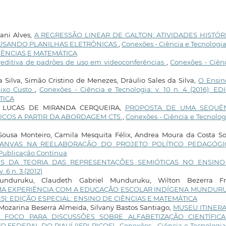
vani Alves,
A REGRESSÃO LINEAR DE GALTON: ATIVIDADES HISTÓR
A USANDO PLANILHAS ELETRÔNICAS
,
Conexões - Ciência e Tecnologia:
 CIÊNCIAS E MATEMÁTICA
preditiva de padrões de uso em videoconferências
,
Conexões - Ciên
Silva, Simão Cristino de Menezes, Dráulio Sales da Silva,
O Ensin
aixo Custo
,
Conexões - Ciência e Tecnologia: v. 10 n. 4 (2016): E
TICA
Y LUCAS DE MIRANDA CERQUEIRA,
PROPOSTA DE UMA SEQUÊ
ICOS A PARTIR DA ABORDAGEM CTS
,
Conexões - Ciência e Tecnologi
 Sousa Monteiro, Camila Mesquita Félix, Andrea Moura da Costa S
CANVAS NA REELABORAÇÃO DO PROJETO POLÍTICO PEDAGÓG
: Publicação Contínua
ES DA TEORIA DAS REPRESENTAÇÕES SEMIÓTICAS NO ENSIN
 6 n. 3 (2012)
unduruku, Claudeth Gabriel Munduruku, Wilton Bezerra Fr
UMA EXPERIÊNCIA COM A EDUCAÇÃO ESCOLAR INDÍGENA MUNDU
 (2015): EDIÇÃO ESPECIAL: ENSINO DE CIÊNCIAS E MATEMÁTICA
 Mozarina Beserra Almeida, Silvany Bastos Santiago,
MUSEU ITINER
O FOCO PARA DISCUSSÕES SOBRE ALFABETIZAÇÃO CIENTÍFIC
 FEDERAL DO PIAUÍ (IFPI-PICOS)
,
Conexões - Ciência e Tecnologia: