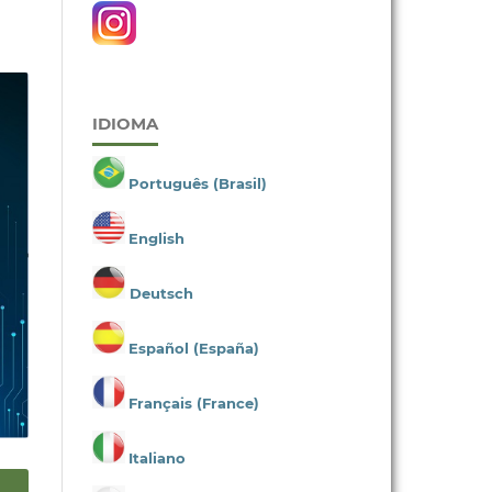
IDIOMA
Português (Brasil)
English
Deutsch
Español (España)
Français (France)
Italiano