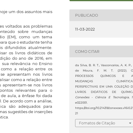
hoje um dos assuntos mais
PUBLICADO
tes voltados aos problemas
11-03-2022
nteúdo sobre mudanças
édio (EM), como um tema
 para que o estudante tenha
is difundidos atualmente.
COMO CITAR
sar os livros didáticos de
edição do ano de 2016, em
 sua relevância no Ensino
da Silva, B. R. T., Vasconcelos, A. K. P.,
 como a relação entre os
de Moura, F. M. T. (2022). 
se apresentam nos livros
PROCESSOS QUÍMICOS E A
alisar como a relação entre
MUDANÇAS CLIMÁTICAS
 apresentam-se nos livros
PERSPECTIVAS EM UMA COLEÇÃO 
 pontos relevantes para o
LIVROS DIDÁTICOS DE QUÍMIC
de aula, a ênfase foi dada
Conexões - Ciência E Tecnologia
,
l. De acordo com a análise,
e022001.
mica são adequados para
https://doi.org/10.21439/conexoes.v16i0.2
as sugestões de inserções
21
tica.
Fomatos de Citação