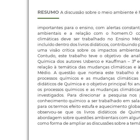
RESUMO
A discussão sobre o meio ambiente é 
importantes para o ensino, com alertas constan
ambientais e a relação com o homem.O co
climáticas deve ser trabalhado no Ensino M
incluído dentro dos livros didáticos, contribuindo
uma visão crítica sobre os impactos ambienta
Contudo, este trabalho teve o objetivo de anali
Química dos autores Usberco e Kauffman – 3ª 
relação à temática das mudanças climáticas e à
Médio. A questão que norteia este trabalho é
processos químicos e as mudanças climáticas 
didáticos de Química e o objetivo principal foi an
os processos químicos e as mudanças climáticas
investigados. Para direcionar a pesquisa nos
conhecimento químico a ser trabalhado em sala 
para os termos efeito estufa e aquecimento globa
observou-se que os livros didáticos de Quí
abordagem sobre questões ambientais com algum
como forma de ampliar as discussões sobre a temá