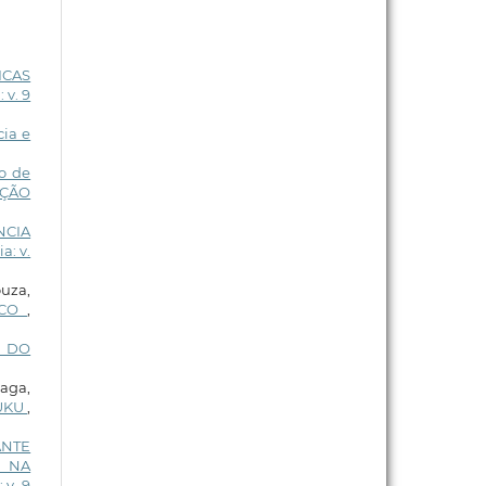
ICAS
 v. 9
cia e
o de
DIÇÃO
NCIA
a: v.
ouza,
ICO
,
O DO
aga,
RUKU
,
ANTE
A NA
 v. 9