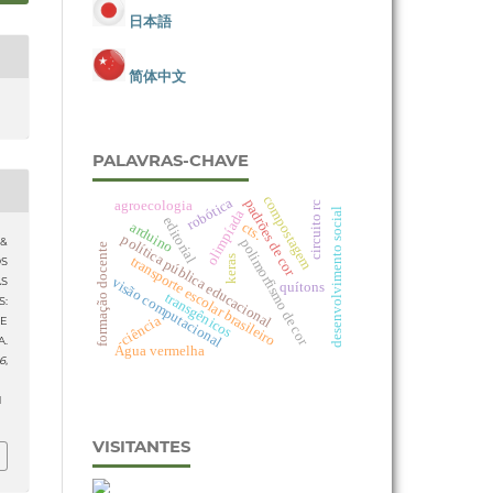
日本語
简体中文
PALAVRAS-CHAVE
compostagem
robótica
padrões de cor
agroecologia
circuito rc
desenvolvimento social
olimpíada
editorial
arduino
cts.
política pública educacional
polimorfismo de cor
 &
formação docente
transporte escolar brasileiro
keras
OS
visão computacional
S
quítons
transgênicos
:
ciência
DE
A.
Água vermelha
16
,
1
VISITANTES