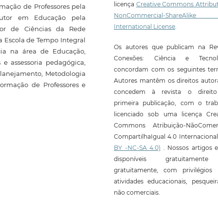
licença
Creative Commons Attribut
ação de Professores pela
NonCommercial-ShareAlike
outor em Educação pela
International License
.
ssor de Ciências da Rede
a Escola de Tempo Integral
Os autores que publicam na Rev
cia na área de Educação,
Conexões: Ciência e Tecnol
 e assessoria pedagógica,
concordam com os seguintes ter
 Planejamento, Metodologia
Autores mantêm os direitos autor
Formação de Professores e
concedem à revista o direit
primeira publicação, com o trab
licenciado sob uma licença Crea
Commons Atribuição-NãoComerc
CompartilhaIgual 4.0 Internaciona
BY -NC-SA 4.0)
. Nossos artigos e
disponíveis gratuitament
gratuitamente, com privilégios 
atividades educacionais, pesquei
não comerciais.