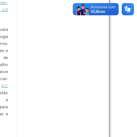
ion-
 4.0
ista
ogia
mos:
ais e
o de
alho
tive
ial-
l
(CC
stão
e e
para
ras e