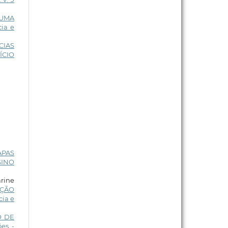
 UMA
ia e
CIAS
ÍCIO
APAS
SINO
arine
AÇÃO
cia e
O DE
es -