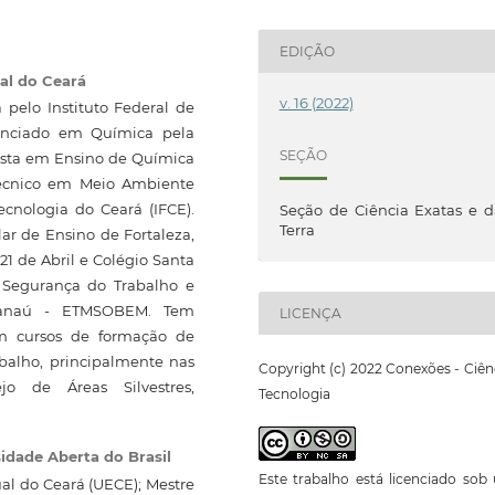
EDIÇÃO
ral do Ceará
v. 16 (2022)
pelo Instituto Federal de
cenciado em Química pela
SEÇÃO
lista em Ensino de Química
Técnico em Meio Ambiente
ecnologia do Ceará (IFCE).
Seção de Ciência Exatas e 
Terra
ar de Ensino de Fortaleza,
21 de Abril e Colégio Santa
 Segurança do Trabalho e
canaú - ETMSOBEM. Tem
LICENÇA
m cursos de formação de
balho, principalmente nas
Copyright (c) 2022 Conexões - Ciên
jo de Áreas Silvestres,
Tecnologia
idade Aberta do Brasil
Este trabalho está licenciado so
al do Ceará (UECE); Mestre