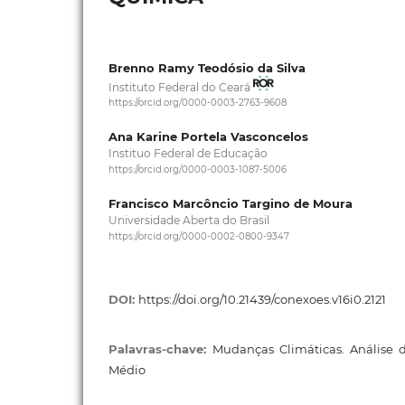
Brenno Ramy Teodósio da Silva
Instituto Federal do Ceará
https://orcid.org/0000-0003-2763-9608
Ana Karine Portela Vasconcelos
Instituo Federal de Educação
https://orcid.org/0000-0003-1087-5006
Francisco Marcôncio Targino de Moura
Universidade Aberta do Brasil
https://orcid.org/0000-0002-0800-9347
DOI:
https://doi.org/10.21439/conexoes.v16i0.2121
Palavras-chave:
Mudanças Climáticas. Análise d
Médio