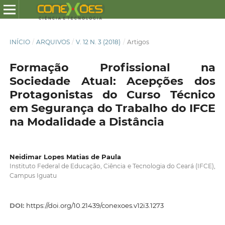
INÍCIO
/
ARQUIVOS
/
V. 12 N. 3 (2018)
/
Artigos
Formação Profissional na
Sociedade Atual: Acepções dos
Protagonistas do Curso Técnico
em Segurança do Trabalho do IFCE
na Modalidade a Distância
Neidimar Lopes Matias de Paula
Instituto Federal de Educação, Ciência e Tecnologia do Ceará (IFCE),
Campus Iguatu
DOI:
https://doi.org/10.21439/conexoes.v12i3.1273