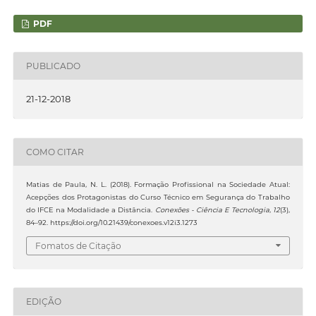
PDF
PUBLICADO
21-12-2018
COMO CITAR
Matias de Paula, N. L. (2018). Formação Profissional na Sociedade Atual:
Acepções dos Protagonistas do Curso Técnico em Segurança do Trabalho
do IFCE na Modalidade a Distância.
Conexões - Ciência E Tecnologia
,
12
(3),
84–92. https://doi.org/10.21439/conexoes.v12i3.1273
Fomatos de Citação
EDIÇÃO