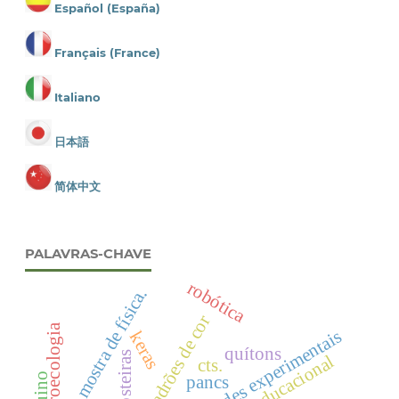
Español (España)
Français (France)
Italiano
日本語
简体中文
PALAVRAS-CHAVE
robótica
mostra de física.
padrões de cor
agroecologia
atividades experimentais
keras
quítons
cts.
pancs