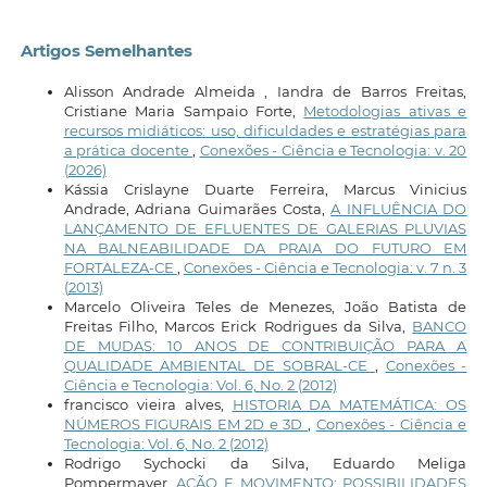
Artigos Semelhantes
Alisson Andrade Almeida , Iandra de Barros Freitas,
Cristiane Maria Sampaio Forte,
Metodologias ativas e
recursos midiáticos: uso, dificuldades e estratégias para
a prática docente
,
Conexões - Ciência e Tecnologia: v. 20
(2026)
Kássia Crislayne Duarte Ferreira, Marcus Vinicius
Andrade, Adriana Guimarães Costa,
A INFLUÊNCIA DO
LANÇAMENTO DE EFLUENTES DE GALERIAS PLUVIAS
NA BALNEABILIDADE DA PRAIA DO FUTURO EM
FORTALEZA-CE
,
Conexões - Ciência e Tecnologia: v. 7 n. 3
(2013)
Marcelo Oliveira Teles de Menezes, João Batista de
Freitas Filho, Marcos Erick Rodrigues da Silva,
BANCO
DE MUDAS: 10 ANOS DE CONTRIBUIÇÃO PARA A
QUALIDADE AMBIENTAL DE SOBRAL-CE
,
Conexões -
Ciência e Tecnologia: Vol. 6, No. 2 (2012)
francisco vieira alves,
HISTORIA DA MATEMÁTICA: OS
NÚMEROS FIGURAIS EM 2D e 3D
,
Conexões - Ciência e
Tecnologia: Vol. 6, No. 2 (2012)
Rodrigo Sychocki da Silva, Eduardo Meliga
Pompermayer,
AÇÃO E MOVIMENTO: POSSIBILIDADES