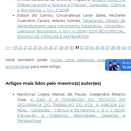
Diferença entre a Teoria e a Prática?
,
Conexões - Ciência
e Tecnologia: v. 12 n. 3 (2018)
Edson do Carmo, Gilvandenys Leite Sales, Michelle
Guerreiro Cacais, Adaias Gomes,
Tabelando: Objeto de
Aprendizagem para Letramento Estatístico
,
Conexões -
Ciência e Tecnologia: v. 10 n. 4 (2016): EDIÇÃO ESPECIAL:
ENSINO DE CIÊNCIAS E MATEMÁTICA
<<
<
19
20
21
22
23
24
25
26
27
28
29
30
31
32
33
34
35
36
37
38
39
40
4
Você também pode
iniciar uma pesquisa avançada por
similaridade
para este artigo.
Artigos mais lidos pelo mesmo(s) autor(es)
Neidimar Lopes Matias de Paula, Cassandra Ribeiro
Joye,
A EAD E A FORMAÇÃO DO TÉCNICO EM
SEGURANÇA DO TRABALHO DO IFCE: A IMAGEM DO
REAL
,
Conexões - Ciência e Tecnologia: v. 9 n. 2 (2015):
Educação a Distância: Realidades, Desafios e
Perspectivas