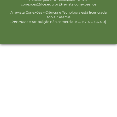
conexoes@ifce.edu.br @revista.conexoesifce
A revista Conexões – Ciência e Tecnologia está licenciada
sob a
Creative
Commons
e Atribuição não comercial (CC BY-NC-SA 4.0).