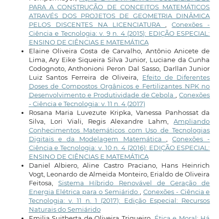
PARA A CONSTRUÇÃO DE CONCEITOS MATEMÁTICOS
ATRAVÉS DOS PROJETOS DE GEOMETRIA DINÂMICA
PELOS DISCENTES NA LICENCIATURA
,
Conexões -
Ciência e Tecnologia: v. 9 n. 4 (2015): EDIÇÃO ESPECIAL:
ENSINO DE CIÊNCIAS E MATEMÁTICA
Elaine Oliveira Costa de Carvalho, Antônio Anicete de
Lima, Ary Eike Siqueira Silva Junior, Luciane da Cunha
Codognoto, Anthonioni Peron Dal Sasso, Darllan Junior
Luiz Santos Ferreira de Oliveira,
Efeito de Diferentes
Doses de Compostos Orgânicos e Fertilizantes NPK no
Desenvolvimento e Produtividade de Cebola
,
Conexões
- Ciência e Tecnologia: v. 11 n. 4 (2017)
Rosana Maria Luvezute Kripka, Vanessa Panhossat da
Silva, Lori Viali, Regis Alexandre Lahm,
Ampliando
Conhecimentos Matemáticos com Uso de Tecnologias
Digitais e da Modelagem Matemática
,
Conexões -
Ciência e Tecnologia: v. 10 n. 4 (2016): EDIÇÃO ESPECIAL:
ENSINO DE CIÊNCIAS E MATEMÁTICA
Daniel Albiero, Aline Castro Praciano, Hans Heinrich
Vogt, Leonardo de Almeida Monteiro, Erialdo de Oliveira
Feitosa,
Sistema Híbrido Renovável de Geração de
Energia Elétrica para o Semiárido
,
Conexões - Ciência e
Tecnologia: v. 11 n. 1 (2017): Edição Especial: Recursos
Naturais do Semiárido
Emilia Suitberta de Oliveira Trigueiro,
Ética e Moral: Há