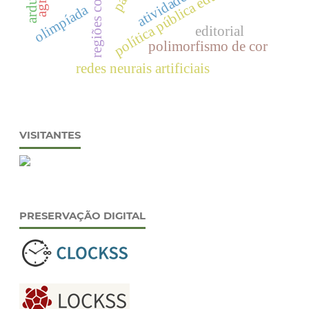
regiões costeiras
política pública educacional
arduino
olimpíada
editorial
polimorfismo de cor
redes neurais artificiais
VISITANTES
PRESERVAÇÃO DIGITAL