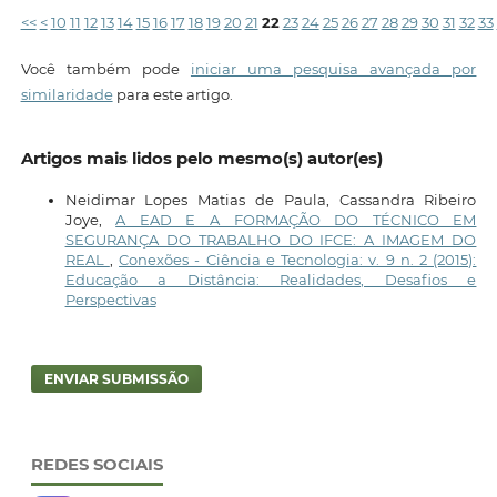
<<
<
10
11
12
13
14
15
16
17
18
19
20
21
22
23
24
25
26
27
28
29
30
31
32
33
Você também pode
iniciar uma pesquisa avançada por
similaridade
para este artigo.
Artigos mais lidos pelo mesmo(s) autor(es)
Neidimar Lopes Matias de Paula, Cassandra Ribeiro
Joye,
A EAD E A FORMAÇÃO DO TÉCNICO EM
SEGURANÇA DO TRABALHO DO IFCE: A IMAGEM DO
REAL
,
Conexões - Ciência e Tecnologia: v. 9 n. 2 (2015):
Educação a Distância: Realidades, Desafios e
Perspectivas
ENVIAR SUBMISSÃO
REDES SOCIAIS