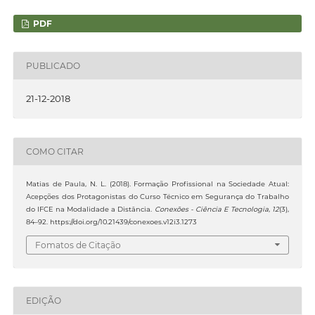
PDF
PUBLICADO
21-12-2018
COMO CITAR
Matias de Paula, N. L. (2018). Formação Profissional na Sociedade Atual:
Acepções dos Protagonistas do Curso Técnico em Segurança do Trabalho
do IFCE na Modalidade a Distância.
Conexões - Ciência E Tecnologia
,
12
(3),
84–92. https://doi.org/10.21439/conexoes.v12i3.1273
Fomatos de Citação
EDIÇÃO