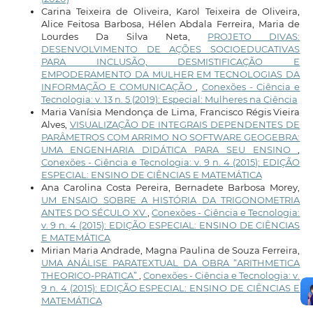
Carina Teixeira de Oliveira, Karol Teixeira de Oliveira,
Alice Feitosa Barbosa, Hélen Abdala Ferreira, Maria de
Lourdes Da Silva Neta,
PROJETO DIVAS:
DESENVOLVIMENTO DE AÇÕES SOCIOEDUCATIVAS
PARA INCLUSÃO, DESMISTIFICAÇÃO E
EMPODERAMENTO DA MULHER EM TECNOLOGIAS DA
INFORMAÇÃO E COMUNICAÇÃO
,
Conexões - Ciência e
Tecnologia: v. 13 n. 5 (2019): Especial: Mulheres na Ciência
Maria Vanísia Mendonça de Lima, Francisco Régis Vieira
Alves,
VISUALIZAÇÃO DE INTEGRAIS DEPENDENTES DE
PARÂMETROS COM ARRIMO NO SOFTWARE GEOGEBRA:
UMA ENGENHARIA DIDÁTICA PARA SEU ENSINO
,
Conexões - Ciência e Tecnologia: v. 9 n. 4 (2015): EDIÇÃO
ESPECIAL: ENSINO DE CIÊNCIAS E MATEMÁTICA
Ana Carolina Costa Pereira, Bernadete Barbosa Morey,
UM ENSAIO SOBRE A HISTÓRIA DA TRIGONOMETRIA
ANTES DO SÉCULO XV
,
Conexões - Ciência e Tecnologia:
v. 9 n. 4 (2015): EDIÇÃO ESPECIAL: ENSINO DE CIÊNCIAS
E MATEMÁTICA
Mirian Maria Andrade, Magna Paulina de Souza Ferreira,
UMA ANÁLISE PARATEXTUAL DA OBRA “ARITHMETICA
THEORICO-PRATICA”
,
Conexões - Ciência e Tecnologia: v.
9 n. 4 (2015): EDIÇÃO ESPECIAL: ENSINO DE CIÊNCIAS E
MATEMÁTICA