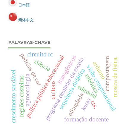
日本語
简体中文
PALAVRAS-CHAVE
circuito rc
padrões de cor
política pública educacional
transgênicos
programa caminho da escola.
compostagem
mostra de física.
ciência
arduino
visão computacional
sequência didática
crescimento saudável
robótica
agroecologia
regiões costeiras
quítons
editorial
olimpíada
keras
cts.
formação docente