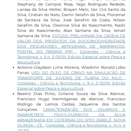
Stephany de Campos Rosa, Yago Rodrigues Redede,
Larissa da Silva Moller, Brayan Melo, Jair Cris Santo da
Silva, Cristian do Nato, Damir Serafin da Silva, Florismar
de Santana da Silva, José Serafim da Costa, Nilson
Serafim da Silva, Cleonice Silva do Nascimento, Nadir
Silva do Nascimento, Atair Santana da Silva, Ismail
Santana da Silva,
ESTUDO PRELIMINAR DA CADEIA DE
VALOR DOS PRODUTOS DA SOCIOBIODIVERSIDADE
DOS PESCADORES ARTESANAIS DE BARRANCOS,
PONTAL DO PARANÁ (PR)
,
Conexões - Ciência e
Tecnologia: v. 9 n. 3 (2015): Edição Especial sobre Pesca e
Aquicultura
Antonio Glaydson Lima Moreira, Wladimir Ronald Lobo
Farias,
USO DO ÓLEO DE CRAVO NA SIMULAÇÃO DE
TRANSPORTE DE JUVENIS DE TILÁPIA DO NILO
,
Conexões - Ciência e Tecnologia: v. 9 n. 3 (2015): Edição
Especial sobre Pesca e Aquicultura
Beatriz Dias Pinto, Girlaine Souza da Silva Alencar,
Francisco Hugo Hermógenes de Alencar, Francisco
Rodrigo de Lemos Caldas, Jaqueline dos Santos
Gonçalves,
CARACTERIZAÇÃO DOS USUÁRIOS E
PARÂMETROS FÍSICO-QUÍMICOS DA ÁGUA
ARMAZENADA EM CISTERNAS DO SÍTIO ZABELÊ, NOVA
OLINDA – CE
,
Conexões - Ciência e Tecnologia: v. 14 n. 4
(2020)