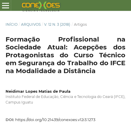
INÍCIO
/
ARQUIVOS
/
V. 12 N. 3 (2018)
/
Artigos
Formação Profissional na
Sociedade Atual: Acepções dos
Protagonistas do Curso Técnico
em Segurança do Trabalho do IFCE
na Modalidade a Distância
Neidimar Lopes Matias de Paula
Instituto Federal de Educação, Ciência e Tecnologia do Ceará (IFCE),
Campus Iguatu
DOI:
https://doi.org/10.21439/conexoes.v12i3.1273