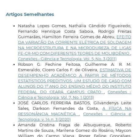
Artigos Semelhantes
Natasha Lopes Gomes, Nathália Cândido Figueiredo,
Fernando Henrique Costa Saboia, Rodrigo Freitas
Guimarães, Hamilton Ferreira Gomes de Abreu,
EFEITO
DA VARIAÇÃO DA CORRENTE ELÉTRICA DE SOLDAGEM
NA MICROESTRUTURA E NA MICRODUREZA DE LIGAS
FE-CR-MO COM DIFERENTES TEORES DE MOLIBDÊNIO
,
Conexões - Ciência e Tecnologia: Vol. 5, No. 3 (2011)
Robson G. Fechine Feitosa, Guilherme A. R. M.
Esmeraldo, Cícero Carlos F. de Oliveira,
ESTIMATIVA DE
DESEMPENHO ACADÊMICO A PARTIR DE MÉTODOS
ESTATÍSTICOS PREDITIVOS: UM ESTUDO DE CASO COM
ALUNOS DO 1º ANO DO ENSINO MÉDIO DO INSTITUTO
FEDERAL DO CEARÁ, CAMPUS CRATO
,
Conexões -
Ciência e Tecnologia: Vol. 7, No. 1 (2013)
JOSÉ CARLOS FERREIRA BASTOS, Gilvandenys Leite
Sales, Darkson Fernandes da Costa,
A FÍSICA NA
RESSONÂNCIA MAGNÉTICA
,
Conexões - Ciência e
Tecnologia: v. 14 n. 3 (2020)
Amanda Cristina Fraga de Albuquerque, Roberto
Martins de Souza, Marilena Gomez do Rosário, Maycon
William do Carmo Viana, Roger Felipe Gonçalves,