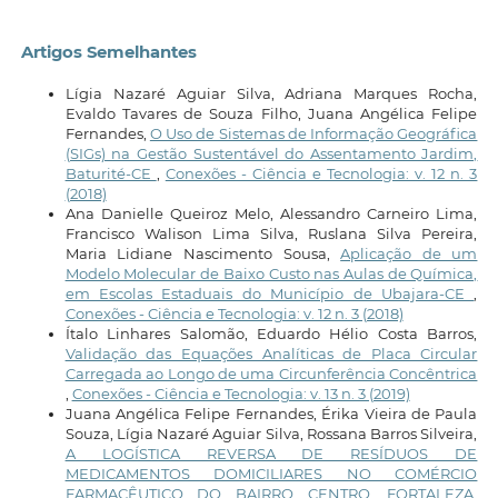
Artigos Semelhantes
Lígia Nazaré Aguiar Silva, Adriana Marques Rocha,
Evaldo Tavares de Souza Filho, Juana Angélica Felipe
Fernandes,
O Uso de Sistemas de Informação Geográfica
(SIGs) na Gestão Sustentável do Assentamento Jardim,
Baturité-CE
,
Conexões - Ciência e Tecnologia: v. 12 n. 3
(2018)
Ana Danielle Queiroz Melo, Alessandro Carneiro Lima,
Francisco Walison Lima Silva, Ruslana Silva Pereira,
Maria Lidiane Nascimento Sousa,
Aplicação de um
Modelo Molecular de Baixo Custo nas Aulas de Química,
em Escolas Estaduais do Município de Ubajara-CE
,
Conexões - Ciência e Tecnologia: v. 12 n. 3 (2018)
Ítalo Linhares Salomão, Eduardo Hélio Costa Barros,
Validação das Equações Analíticas de Placa Circular
Carregada ao Longo de uma Circunferência Concêntrica
,
Conexões - Ciência e Tecnologia: v. 13 n. 3 (2019)
Juana Angélica Felipe Fernandes, Érika Vieira de Paula
Souza, Lígia Nazaré Aguiar Silva, Rossana Barros Silveira,
A LOGÍSTICA REVERSA DE RESÍDUOS DE
MEDICAMENTOS DOMICILIARES NO COMÉRCIO
FARMACÊUTICO DO BAIRRO CENTRO, FORTALEZA,