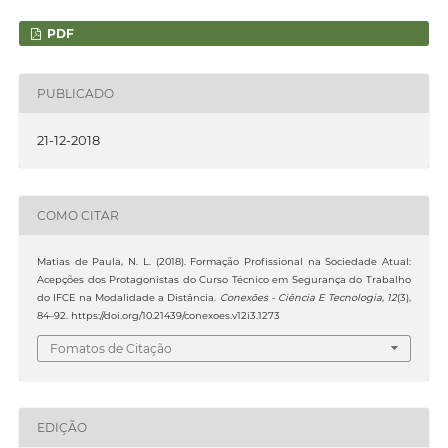
PDF
PUBLICADO
21-12-2018
COMO CITAR
Matias de Paula, N. L. (2018). Formação Profissional na Sociedade Atual:
Acepções dos Protagonistas do Curso Técnico em Segurança do Trabalho
do IFCE na Modalidade a Distância.
Conexões - Ciência E Tecnologia
,
12
(3),
84–92. https://doi.org/10.21439/conexoes.v12i3.1273
Fomatos de Citação
EDIÇÃO