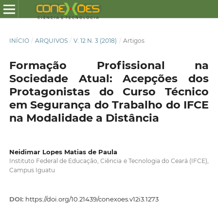
INÍCIO
/
ARQUIVOS
/
V. 12 N. 3 (2018)
/
Artigos
Formação Profissional na
Sociedade Atual: Acepções dos
Protagonistas do Curso Técnico
em Segurança do Trabalho do IFCE
na Modalidade a Distância
Neidimar Lopes Matias de Paula
Instituto Federal de Educação, Ciência e Tecnologia do Ceará (IFCE),
Campus Iguatu
DOI:
https://doi.org/10.21439/conexoes.v12i3.1273