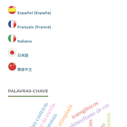
Español (España)
Français (France)
Italiano
日本語
简体中文
PALAVRAS-CHAVE
transgênicos
regiões costeiras
polimorfismo de cor
olimpíada