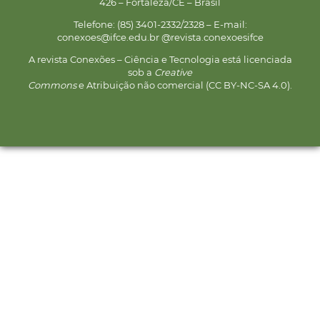
426 – Fortaleza/CE – Brasil
Telefone: (85) 3401-2332/2328 – E-mail:
conexoes@ifce.edu.br @revista.conexoesifce
A revista Conexões – Ciência e Tecnologia está licenciada
sob a
Creative
Commons
e Atribuição não comercial (CC BY-NC-SA 4.0).