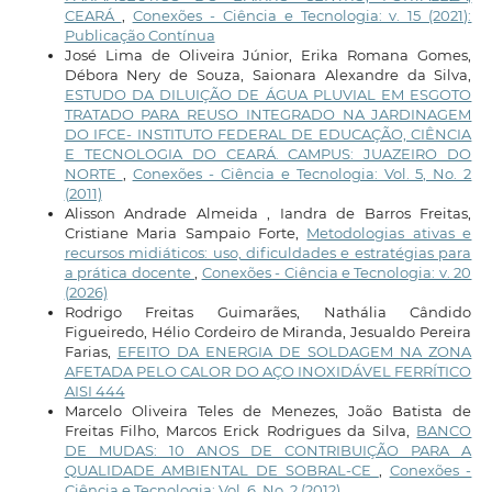
CEARÁ
,
Conexões - Ciência e Tecnologia: v. 15 (2021):
Publicação Contínua
José Lima de Oliveira Júnior, Erika Romana Gomes,
Débora Nery de Souza, Saionara Alexandre da Silva,
ESTUDO DA DILUIÇÃO DE ÁGUA PLUVIAL EM ESGOTO
TRATADO PARA REUSO INTEGRADO NA JARDINAGEM
DO IFCE- INSTITUTO FEDERAL DE EDUCAÇÃO, CIÊNCIA
E TECNOLOGIA DO CEARÁ. CAMPUS: JUAZEIRO DO
NORTE
,
Conexões - Ciência e Tecnologia: Vol. 5, No. 2
(2011)
Alisson Andrade Almeida , Iandra de Barros Freitas,
Cristiane Maria Sampaio Forte,
Metodologias ativas e
recursos midiáticos: uso, dificuldades e estratégias para
a prática docente
,
Conexões - Ciência e Tecnologia: v. 20
(2026)
Rodrigo Freitas Guimarães, Nathália Cândido
Figueiredo, Hélio Cordeiro de Miranda, Jesualdo Pereira
Farias,
EFEITO DA ENERGIA DE SOLDAGEM NA ZONA
AFETADA PELO CALOR DO AÇO INOXIDÁVEL FERRÍTICO
AISI 444
Marcelo Oliveira Teles de Menezes, João Batista de
Freitas Filho, Marcos Erick Rodrigues da Silva,
BANCO
DE MUDAS: 10 ANOS DE CONTRIBUIÇÃO PARA A
QUALIDADE AMBIENTAL DE SOBRAL-CE
,
Conexões -
Ciência e Tecnologia: Vol. 6, No. 2 (2012)