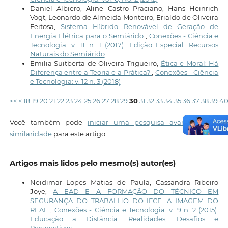
Daniel Albiero, Aline Castro Praciano, Hans Heinrich
Vogt, Leonardo de Almeida Monteiro, Erialdo de Oliveira
Feitosa,
Sistema Híbrido Renovável de Geração de
Energia Elétrica para o Semiárido
,
Conexões - Ciência e
Tecnologia: v. 11 n. 1 (2017): Edição Especial: Recursos
Naturais do Semiárido
Emilia Suitberta de Oliveira Trigueiro,
Ética e Moral: Há
Diferença entre a Teoria e a Prática?
,
Conexões - Ciência
e Tecnologia: v. 12 n. 3 (2018)
<<
<
18
19
20
21
22
23
24
25
26
27
28
29
30
31
32
33
34
35
36
37
38
39
4
Você também pode
iniciar uma pesquisa avançada por
similaridade
para este artigo.
Artigos mais lidos pelo mesmo(s) autor(es)
Neidimar Lopes Matias de Paula, Cassandra Ribeiro
Joye,
A EAD E A FORMAÇÃO DO TÉCNICO EM
SEGURANÇA DO TRABALHO DO IFCE: A IMAGEM DO
REAL
,
Conexões - Ciência e Tecnologia: v. 9 n. 2 (2015):
Educação a Distância: Realidades, Desafios e
Perspectivas