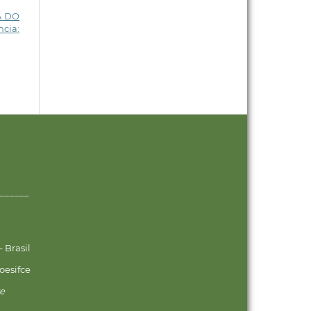
A DO
ncia:
______
 Brasil
oesifce
ve