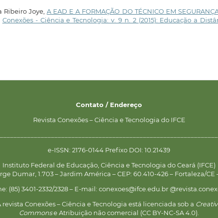
 Ribeiro Joye,
A EAD E A FORMAÇÃO DO TÉCNICO EM SEGURANÇ
,
Conexões - Ciência e Tecnologia: v. 9 n. 2 (2015): Educação a Distâ
Contato / Endereço
Revista Conexões – Ciência e Tecnologia do IFCE
________________________________________________________________
e-ISSN: 2176-0144 Prefixo DOI: 10.21439
Instituto Federal de Educação, Ciência e Tecnologia do Ceará (IFCE)
rge Dumar, 1.703 – Jardim América – CEP: 60.410-426 – Fortaleza/CE –
ne: (85) 3401-2332/2328 – E-mail: conexoes@ifce.edu.br @revista.conex
 revista Conexões – Ciência e Tecnologia está licenciada sob a
Creati
Commons
e Atribuição não comercial (CC BY-NC-SA 4.0).