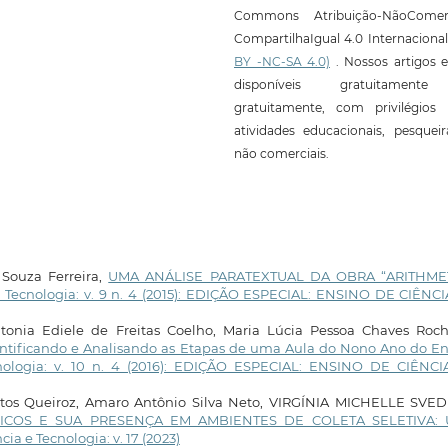
Commons Atribuição-NãoComerc
CompartilhaIgual 4.0 Internaciona
BY -NC-SA 4.0)
. Nossos artigos e
disponíveis gratuitament
gratuitamente, com privilégios 
atividades educacionais, pesquei
não comerciais.
Souza Ferreira,
UMA ANÁLISE PARATEXTUAL DA OBRA “ARITHME
e Tecnologia: v. 9 n. 4 (2015): EDIÇÃO ESPECIAL: ENSINO DE CIÊNC
ntonia Ediele de Freitas Coelho, Maria Lúcia Pessoa Chaves Roc
entificando e Analisando as Etapas de uma Aula do Nono Ano do En
nologia: v. 10 n. 4 (2016): EDIÇÃO ESPECIAL: ENSINO DE CIÊNCI
ntos Queiroz, Amaro Antônio Silva Neto, VIRGÍNIA MICHELLE SVED
COS E SUA PRESENÇA EM AMBIENTES DE COLETA SELETIVA:
ia e Tecnologia: v. 17 (2023)