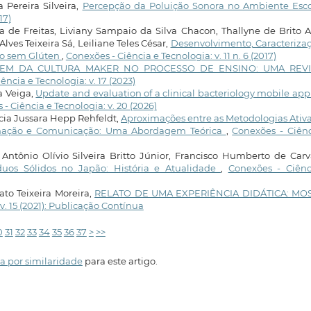
 Pereira Silveira,
Percepção da Poluição Sonora no Ambiente Esc
17)
 de Freitas, Liviany Sampaio da Silva Chacon, Thallyne de Brito A
ves Teixeira Sá, Leiliane Teles César,
Desenvolvimento, Caracteriza
go sem Glúten
,
Conexões - Ciência e Tecnologia: v. 11 n. 6 (2017)
EM DA CULTURA MAKER NO PROCESSO DE ENSINO: UMA REV
ência e Tecnologia: v. 17 (2023)
da Veiga,
Update and evaluation of a clinical bacteriology mobile app
- Ciência e Tecnologia: v. 20 (2026)
cia Jussara Hepp Rehfeldt,
Aproximações entre as Metodologias Ativ
formação e Comunicação: Uma Abordagem Teórica
,
Conexões - Ciênc
 Antônio Olívio Silveira Britto Júnior, Francisco Humberto de Car
uos Sólidos no Japão: História e Atualidade
,
Conexões - Ciênc
to Teixeira Moreira,
RELATO DE UMA EXPERIÊNCIA DIDÁTICA: MO
v. 15 (2021): Publicação Contínua
0
31
32
33
34
35
36
37
>
>>
a por similaridade
para este artigo.