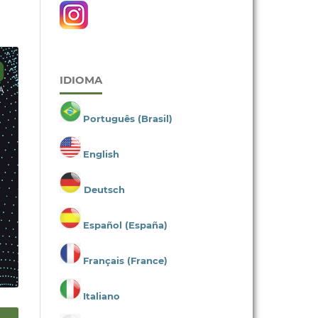
IDIOMA
Português (Brasil)
English
Deutsch
Español (España)
Français (France)
Italiano