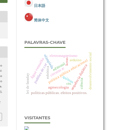
日本語
简体中文
PALAVRAS-CHAVE
desenvolvimento social
eletromagnetismo
olimpíada
Água vermelha
keras
arduino
política pública educacional
editorial
padrões de cor
sequência didática
ão
circuito rc
robótica
l:
lei de faraday
so
quítons
ciência
do
cts.
a.
agroecologia
3),
políticas públicas. efeitos positivos.
2
VISITANTES