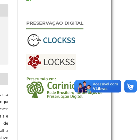
PRESERVAÇÃO DIGITAL
ista
ogia
mos:
ais e
o de
alho
tive