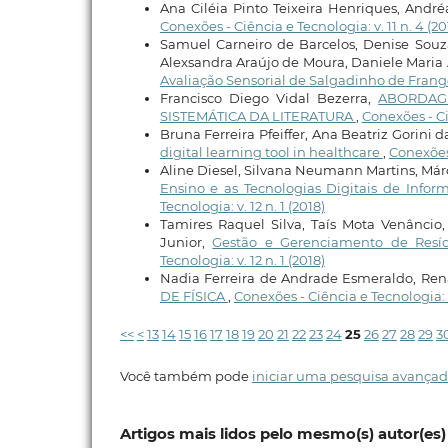
Ana Ciléia Pinto Teixeira Henriques, Andréa
Conexões - Ciência e Tecnologia: v. 11 n. 4 (20
Samuel Carneiro de Barcelos, Denise Souza
Alexsandra Araújo de Moura, Daniele Maria Al
Avaliação Sensorial de Salgadinho de Fran
Francisco Diego Vidal Bezerra,
ABORDAG
SISTEMÁTICA DA LITERATURA
,
Conexões - Ci
Bruna Ferreira Pfeiffer, Ana Beatriz Gorini 
digital learning tool in healthcare
,
Conexões 
Aline Diesel, Silvana Neumann Martins, Már
Ensino e as Tecnologias Digitais de In
Tecnologia: v. 12 n. 1 (2018)
Tamires Raquel Silva, Taís Mota Venâncio,
Junior,
Gestão e Gerenciamento de Resíd
Tecnologia: v. 12 n. 1 (2018)
Nadia Ferreira de Andrade Esmeraldo, Rena
DE FÍSICA
,
Conexões - Ciência e Tecnologia: 
<<
<
13
14
15
16
17
18
19
20
21
22
23
24
25
26
27
28
29
3
Você também pode
iniciar uma pesquisa avançad
Artigos mais lidos pelo mesmo(s) autor(es)