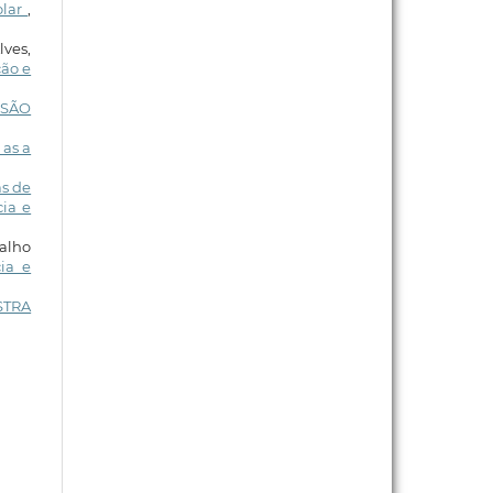
olar
,
lves,
ção e
ISÃO
 as a
as de
ia e
valho
ia e
STRA