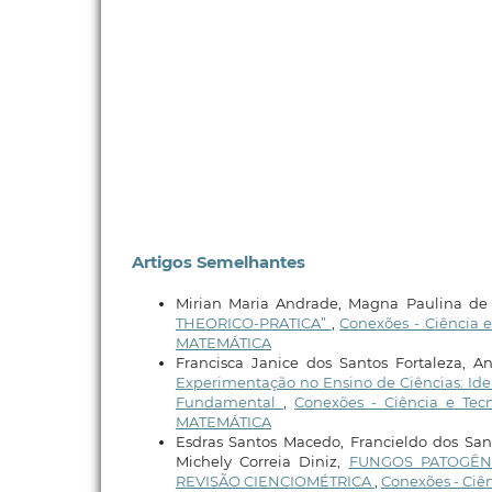
Artigos Semelhantes
Mirian Maria Andrade, Magna Paulina de 
THEORICO-PRATICA”
,
Conexões - Ciência 
MATEMÁTICA
Francisca Janice dos Santos Fortaleza, A
Experimentação no Ensino de Ciências: Id
Fundamental
,
Conexões - Ciência e Tec
MATEMÁTICA
Esdras Santos Macedo, Francieldo dos Sa
Michely Correia Diniz,
FUNGOS PATOGÊNI
REVISÃO CIENCIOMÉTRICA
,
Conexões - Ciênc