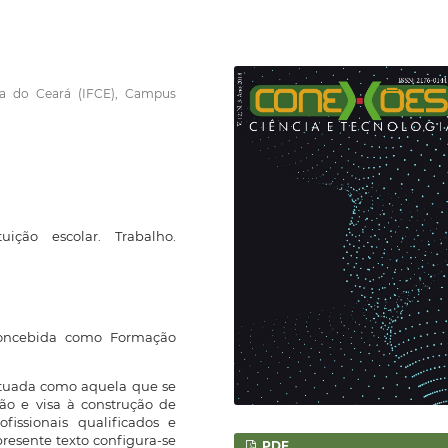
gia do Ceará (IFCE), Campus
tuição escolar. Trabalho.
oncebida como Formação
eituada como aquela que se
ão e visa à construção de
fissionais qualificados e
resente texto configura-se
PDF