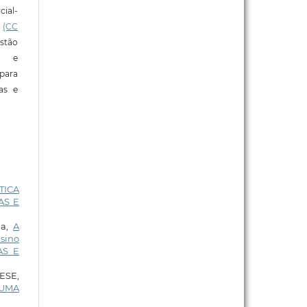
ial-
l
(CC
stão
e e
para
ras e
TICA
IAS E
ha,
A
sino
AS E
ESE,
 UMA