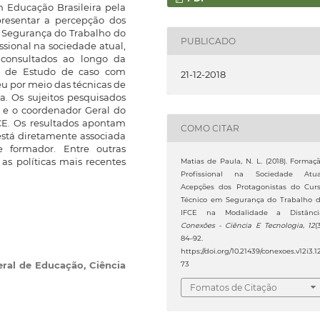
 Educação Brasileira pela
resentar a percepção dos
m Segurança do Trabalho do
PUBLICADO
sional na sociedade atual,
 consultados ao longo da
a de Estudo de caso com
21-12-2018
eu por meio das técnicas de
ta. Os sujeitos pesquisados
es e o coordenador Geral do
CE. Os resultados apontam
COMO CITAR
está diretamente associada
e formador. Entre outras
e as políticas mais recentes
Matias de Paula, N. L. (2018). Formaç
Profissional na Sociedade Atua
Acepções dos Protagonistas do Cur
Técnico em Segurança do Trabalho 
IFCE na Modalidade a Distânci
Conexões - Ciência E Tecnologia
,
12
(
84–92.
https://doi.org/10.21439/conexoes.v12i3.1
eral de Educação, Ciência
73
Fomatos de Citação