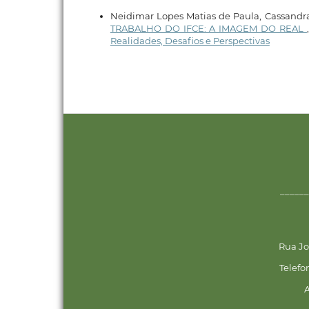
Neidimar Lopes Matias de Paula, Cassandra
TRABALHO DO IFCE: A IMAGEM DO REAL
Realidades, Desafios e Perspectivas
______
Rua Jo
Telefo
A