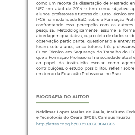
como um recorte da dissertação de Mestrado em
UFC em abril de 2014 e tem como objetivo ap
alunos, professores e tutores do Curso Técnico e
IFCE na modalidade EaD, sobre a Formação Profis
confrontando essa percepção com os autores
pesquisa. Metodologicamente, assume a form
abordagem qualitativa, cuja coleta de dados se d
observação participante, questionário e entrevis
foram: sete alunos, cinco tutores, três professor
Curso Técnico em Segurança do Trabalho do IF
que a Formação Profissional na sociedade atual 
ao papel da instituição escolar como agent
contribuições, o estudo possibilitou refletir sobr
em torno da Educação Profissional no Brasil.
BIOGRAFIA DO AUTOR
Neidimar Lopes Matias de Paula,
Instituto Fed
e Tecnologia do Ceará (IFCE), Campus Iguatu
http://lattes.cnpq.br/8035020309840383