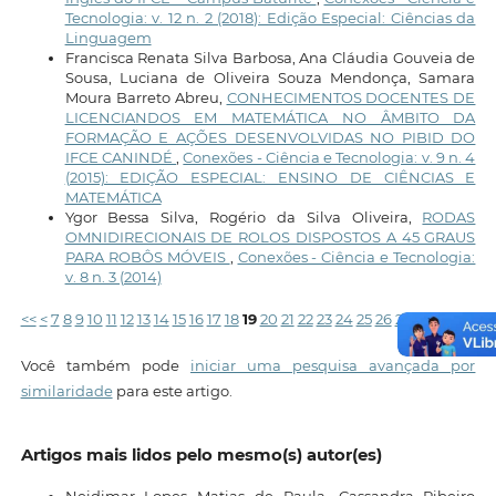
Tecnologia: v. 12 n. 2 (2018): Edição Especial: Ciências da
Linguagem
Francisca Renata Silva Barbosa, Ana Cláudia Gouveia de
Sousa, Luciana de Oliveira Souza Mendonça, Samara
Moura Barreto Abreu,
CONHECIMENTOS DOCENTES DE
LICENCIANDOS EM MATEMÁTICA NO ÂMBITO DA
FORMAÇÃO E AÇÕES DESENVOLVIDAS NO PIBID DO
IFCE CANINDÉ
,
Conexões - Ciência e Tecnologia: v. 9 n. 4
(2015): EDIÇÃO ESPECIAL: ENSINO DE CIÊNCIAS E
MATEMÁTICA
Ygor Bessa Silva, Rogério da Silva Oliveira,
RODAS
OMNIDIRECIONAIS DE ROLOS DISPOSTOS A 45 GRAUS
PARA ROBÔS MÓVEIS
,
Conexões - Ciência e Tecnologia:
v. 8 n. 3 (2014)
<<
<
7
8
9
10
11
12
13
14
15
16
17
18
19
20
21
22
23
24
25
26
27
28
29
30
31
Você também pode
iniciar uma pesquisa avançada por
similaridade
para este artigo.
Artigos mais lidos pelo mesmo(s) autor(es)
Neidimar Lopes Matias de Paula, Cassandra Ribeiro