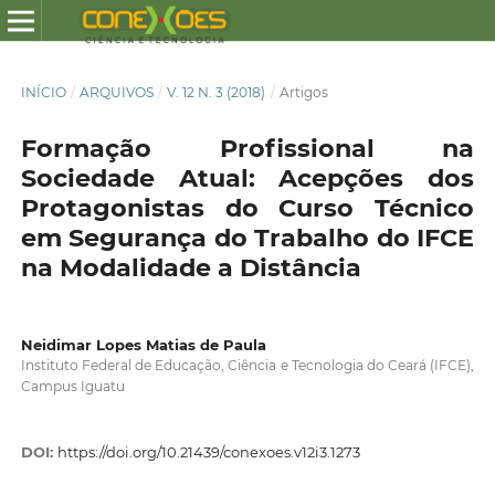
INÍCIO
/
ARQUIVOS
/
V. 12 N. 3 (2018)
/
Artigos
Formação Profissional na
Sociedade Atual: Acepções dos
Protagonistas do Curso Técnico
em Segurança do Trabalho do IFCE
na Modalidade a Distância
Neidimar Lopes Matias de Paula
Instituto Federal de Educação, Ciência e Tecnologia do Ceará (IFCE),
Campus Iguatu
DOI:
https://doi.org/10.21439/conexoes.v12i3.1273