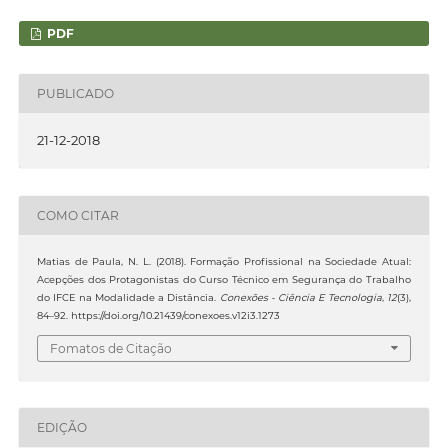
PDF
PUBLICADO
21-12-2018
COMO CITAR
Matias de Paula, N. L. (2018). Formação Profissional na Sociedade Atual:
Acepções dos Protagonistas do Curso Técnico em Segurança do Trabalho
do IFCE na Modalidade a Distância.
Conexões - Ciência E Tecnologia
,
12
(3),
84–92. https://doi.org/10.21439/conexoes.v12i3.1273
Fomatos de Citação
EDIÇÃO