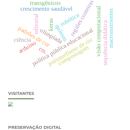
regiões costeiras
transgênicos
crescimento saudável
visão computacional
macronutrientes
robótica
editorial
keras
sequência didática
quítons
padrões de cor
política pública educacional
olimpíada
polimorfismo de cor
ciência
arduino
compostagem
cts.
VISITANTES
PRESERVAÇÃO DIGITAL