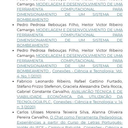
Camargo,
MODELAGEM E DESENVOLVIMENTO DE UMA
FERRAMENTA COMPUTACIONAL PARA
DIMENSIONAMENTO DE UM SISTEMA DE
BOMBEAMENTO
Pedro Pedrosa Rebouças Filho, Heitor Victor Ribeiro
Camargo,
MODELAGEM E DESENVOLVIMENTO DE UMA
FERRAMENTA COMPUTACIONAL PARA
DIMENSIONAMENTO DE UM SISTEMA DE
BOMBEAMENTO
Pedro Pedrosa Rebouças Filho, Heitor Victor Ribeiro
Camargo,
MODELAGEM E DESENVOLVIMENTO DE UMA
FERRAMENTA COMPUTACIONAL PARA
DIMENSIONAMENTO DE UM SISTEMA DE
BOMBEAMENTO
,
Conexões - Ciência e Tecnologia: Vol.
4, No. 1 (2010)
Fabricio Leonardo Ribeiro, Rafael Gattino Furtado,
Stéfano Frizzo Stefenon, Graciela Alessandra Dela Rocca,
Gabriel Constante Carvalho,
AVALIAÇÃO TÉCNICA E DE
VIABILIDADE ECONÔMICA DA UTILIZAÇÃO DA
TECNOLOGIA PLC
,
Conexões - Ciência e Tecnologia: v. 14
n. 3 (2020)
Carlos Ulisses Moreira Teixeira Silva, Alanna Oliveira
Pereira Carvalho,
O Chat como Ferramenta Pedagógica:
Experiências a partir do Curso de Letras Português-
Inglês do IFCE – Campus Baturité
,
Conexões - Ciência e