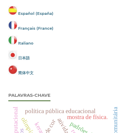
Español (España)
Français (France)
Italiano
日本語
简体中文
PALAVRAS-CHAVE
horta comunitária
visão computacional
política pública educacional
mostra de física.
olimpíada
padrões de cor
keras