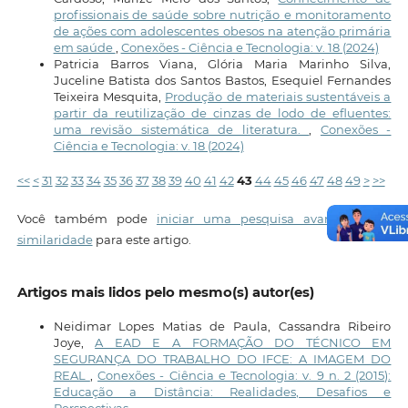
profissionais de saúde sobre nutrição e monitoramento
de ações com adolescentes obesos na atenção primária
em saúde
,
Conexões - Ciência e Tecnologia: v. 18 (2024)
Patricia Barros Viana, Glória Maria Marinho Silva,
Juceline Batista dos Santos Bastos, Esequiel Fernandes
Teixeira Mesquita,
Produção de materiais sustentáveis a
partir da reutilização de cinzas de lodo de efluentes:
uma revisão sistemática de literatura.
,
Conexões -
Ciência e Tecnologia: v. 18 (2024)
<<
<
31
32
33
34
35
36
37
38
39
40
41
42
43
44
45
46
47
48
49
>
>>
Você também pode
iniciar uma pesquisa avançada por
similaridade
para este artigo.
Artigos mais lidos pelo mesmo(s) autor(es)
Neidimar Lopes Matias de Paula, Cassandra Ribeiro
Joye,
A EAD E A FORMAÇÃO DO TÉCNICO EM
SEGURANÇA DO TRABALHO DO IFCE: A IMAGEM DO
REAL
,
Conexões - Ciência e Tecnologia: v. 9 n. 2 (2015):
Educação a Distância: Realidades, Desafios e
Perspectivas