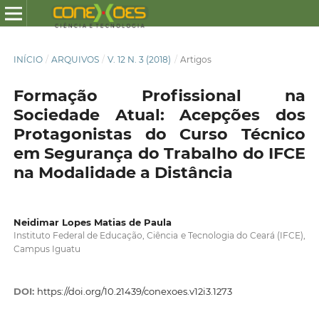
INÍCIO
/
ARQUIVOS
/
V. 12 N. 3 (2018)
/
Artigos
Formação Profissional na
Sociedade Atual: Acepções dos
Protagonistas do Curso Técnico
em Segurança do Trabalho do IFCE
na Modalidade a Distância
Neidimar Lopes Matias de Paula
Instituto Federal de Educação, Ciência e Tecnologia do Ceará (IFCE),
Campus Iguatu
DOI:
https://doi.org/10.21439/conexoes.v12i3.1273