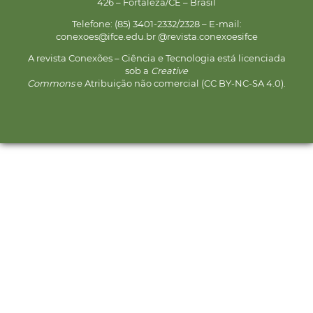
426 – Fortaleza/CE – Brasil
Telefone: (85) 3401-2332/2328 – E-mail:
conexoes@ifce.edu.br @revista.conexoesifce
A revista Conexões – Ciência e Tecnologia está licenciada
sob a
Creative
Commons
e Atribuição não comercial (CC BY-NC-SA 4.0).