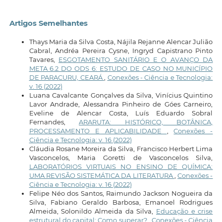
Artigos Semelhantes
Thays Maria da Silva Costa, Nájila Rejanne Alencar Julião
Cabral, Andréa Pereira Cysne, Ingryd Capistrano Pinto
Tavares,
ESGOTAMENTO SANITÁRIO E O AVANÇO DA
META 6.2 DO ODS 6: ESTUDO DE CASO NO MUNICÍPIO
DE PARACURU, CEARÁ
,
Conexões - Ciência e Tecnologia:
v. 16 (2022)
Luana Cavalcante Gonçalves da Silva, Vinícius Quintino
Lavor Andrade, Alessandra Pinheiro de Góes Carneiro,
Eveline de Alencar Costa, Luís Eduardo Sobral
Fernandes,
ARARUTA: HISTÓRICO, BOTÂNICA,
PROCESSAMENTO E APLICABILIDADE
,
Conexões -
Ciência e Tecnologia: v. 16 (2022)
Cláudia Rosane Moreira da Silva, Francisco Herbert Lima
Vasconcelos, Maria Goretti de Vasconcelos Silva,
LABORATÓRIOS VIRTUAIS NO ENSINO DE QUÍMICA:
UMA REVISÃO SISTEMÁTICA DA LITERATURA
,
Conexões -
Ciência e Tecnologia: v. 16 (2022)
Felipe Néo dos Santos, Raimundo Jackson Nogueira da
Silva, Fabiano Geraldo Barbosa, Emanoel Rodrigues
Almeida, Solonildo Almeida da Silva,
Educação e crise
estrutural do capital: Como superar?
,
Conexões - Ciência