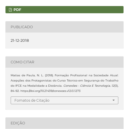
PDF
PUBLICADO
21-12-2018
COMO CITAR
Matias de Paula, N. L. (2018). Formação Profissional na Sociedade Atual:
Acepções dos Protagonistas do Curso Técnico em Segurança do Trabalho
do IFCE na Modalidade a Distância.
Conexões - Ciência E Tecnologia
,
12
(3),
84–92. https://doi.org/10.21439/conexoes.v12i3.1273
Fomatos de Citação
EDIÇÃO