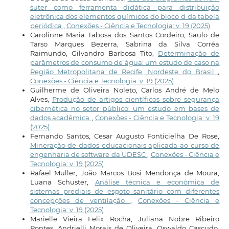
suter como ferramenta didática para distribuição
eletrônica dos elementos químicos do bloco d da tabela
periódica
,
Conexões - Ciência e Tecnologia: v. 19 (2025)
Carolinne Maria Tabosa dos Santos Cordeiro, Saulo de
Tarso Marques Bezerra, Sabrina da Silva Corrêa
Raimundo, Gilvandro Barbosa Tito,
Determinação de
parâmetros de consumo de água: um estudo de caso na
Região Metropolitana de Recife, Nordeste do Brasil
,
Conexões - Ciência e Tecnologia: v. 19 (2025)
Guilherme de Oliveira Noleto, Carlos André de Melo
Alves,
Produção de artigos científicos sobre segurança
cibernética no setor público: um estudo em bases de
dados acadêmica
,
Conexões - Ciência e Tecnologia: v. 19
(2025)
Fernando Santos, Cesar Augusto Fonticielha De Rose,
Mineração de dados educacionais aplicada ao curso de
engenharia de software da UDESC
,
Conexões - Ciência e
Tecnologia: v. 19 (2025)
Rafael Müller, João Marcos Bosi Mendonça de Moura,
Luana Schuster,
Análise técnica e econômica de
sistemas prediais de esgoto sanitário com diferentes
concepções de ventilação
,
Conexões - Ciência e
Tecnologia: v. 19 (2025)
Marielle Vieira Felix Rocha, Juliana Nobre Ribeiro
Pontes, Andrielli Morais de Oliveira, Oswaldo Cascudo,