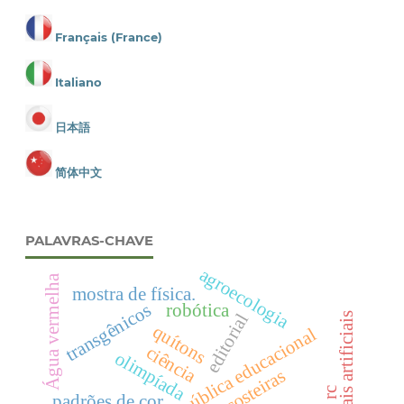
Français (France)
Italiano
日本語
简体中文
PALAVRAS-CHAVE
agroecologia
Água vermelha
mostra de física.
transgênicos
robótica
editorial
redes neurais artificiais
quítons
política pública educacional
ciência
olimpíada
padrões de cor