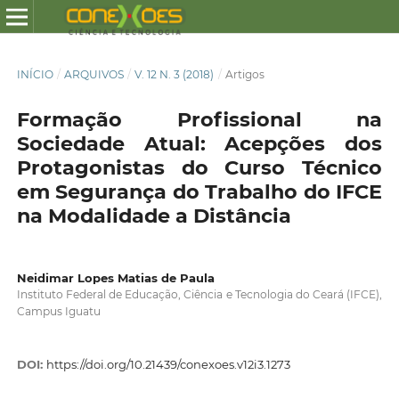
INÍCIO
/
ARQUIVOS
/
V. 12 N. 3 (2018)
/
Artigos
Formação Profissional na
Sociedade Atual: Acepções dos
Protagonistas do Curso Técnico
em Segurança do Trabalho do IFCE
na Modalidade a Distância
Neidimar Lopes Matias de Paula
Instituto Federal de Educação, Ciência e Tecnologia do Ceará (IFCE),
Campus Iguatu
DOI:
https://doi.org/10.21439/conexoes.v12i3.1273