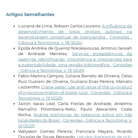
Artigos Semelhantes
Luciana de Lima, Robson Carlos Loureiro,
A Influência do
desenvolvimento de jogos digitais autorais na
aprendizagem conceitual de licenciandos
,
Conexões -
Ciência e Tecnologia: v. 18 (2024)
Epída Andréia de Queiroz Nikokavouras, Antonio Jeovah
de Andrade Meireles,
Serviços ecossistêmicos da
caatinga: identificação, importância e implicações para
a sustentabilidade: uma revisão bibliográfica
,
Conexões
- Ciência e Tecnologia: v. 19 (2025)
Fábio Martins Campos, Juliane Barreto de Oliveira, Celso
Ruiz Guarani de Oliveira, Giuliano Elias Pereira, Marcelo
Lazzarotto,
Grape water: use and value of the co-product
of cryoconcentration of grape juice
,
Conexões - Ciência e
Tecnologia: v. 19 (2025)
Jairon Isaias Leal, Carla Freitas de Andrade, Anselmo
Ramalho Pitombeira-Neto, Paulo Alexandre Costa
Rocha,
Análise preliminar do potencial eólico em três
localidades do Brasil
,
Conexões - Ciência e Tecnologia: v.
19 (2025)
Walysson Gomes Pereira, Francisca Mayara, Ricardo
Douglas de Sousa Bernardo,
Uso dos diagramas de rich-