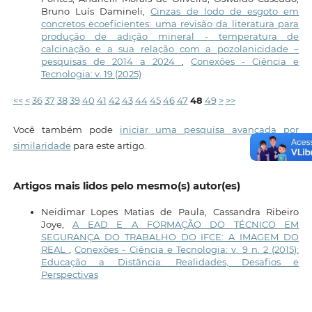
Bruno Luís Damineli,
Cinzas de lodo de esgoto em
concretos ecoeficientes: uma revisão da literatura para
produção de adição mineral - temperatura de
calcinação e a sua relação com a pozolanicidade –
pesquisas de 2014 a 2024
,
Conexões - Ciência e
Tecnologia: v. 19 (2025)
<<
<
36
37
38
39
40
41
42
43
44
45
46
47
48
49
>
>>
Você também pode
iniciar uma pesquisa avançada por
similaridade
para este artigo.
Artigos mais lidos pelo mesmo(s) autor(es)
Neidimar Lopes Matias de Paula, Cassandra Ribeiro
Joye,
A EAD E A FORMAÇÃO DO TÉCNICO EM
SEGURANÇA DO TRABALHO DO IFCE: A IMAGEM DO
REAL
,
Conexões - Ciência e Tecnologia: v. 9 n. 2 (2015):
Educação a Distância: Realidades, Desafios e
Perspectivas