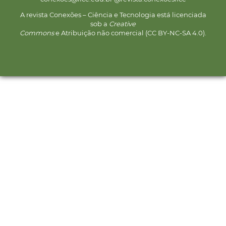
A revista Conexões – Ciência e Tecnologia está licenciada
sob a
Creative
Commons
e Atribuição não comercial (CC BY-NC-SA 4.0).