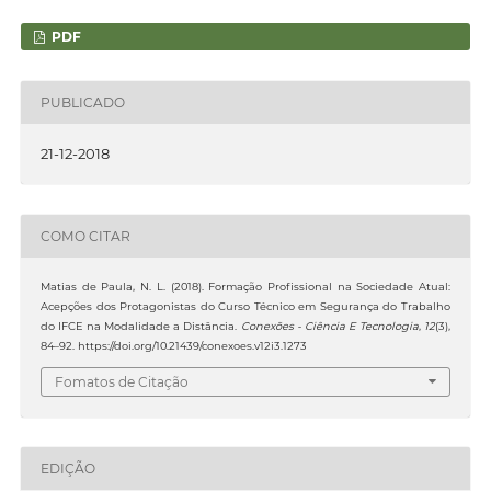
PDF
PUBLICADO
21-12-2018
COMO CITAR
Matias de Paula, N. L. (2018). Formação Profissional na Sociedade Atual:
Acepções dos Protagonistas do Curso Técnico em Segurança do Trabalho
do IFCE na Modalidade a Distância.
Conexões - Ciência E Tecnologia
,
12
(3),
84–92. https://doi.org/10.21439/conexoes.v12i3.1273
Fomatos de Citação
EDIÇÃO