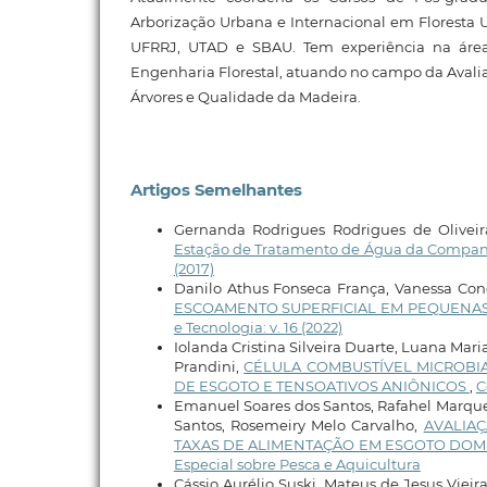
Arborização Urbana e Internacional em Floresta 
UFRRJ, UTAD e SBAU. Tem experiência na área 
Engenharia Florestal, atuando no campo da Aval
Árvores e Qualidade da Madeira.
Artigos Semelhantes
Gernanda Rodrigues Rodrigues de Olivei
Estação de Tratamento de Água da Compan
(2017)
Danilo Athus Fonseca França, Vanessa Con
ESCOAMENTO SUPERFICIAL EM PEQUENAS
e Tecnologia: v. 16 (2022)
Iolanda Cristina Silveira Duarte, Luana Mar
Prandini,
CÉLULA COMBUSTÍVEL MICROBIA
DE ESGOTO E TENSOATIVOS ANIÔNICOS
,
C
Emanuel Soares dos Santos, Rafahel Marque
Santos, Rosemeiry Melo Carvalho,
AVALIAÇ
TAXAS DE ALIMENTAÇÃO EM ESGOTO DOM
Especial sobre Pesca e Aquicultura
Cássio Aurélio Suski, Mateus de Jesus Viei