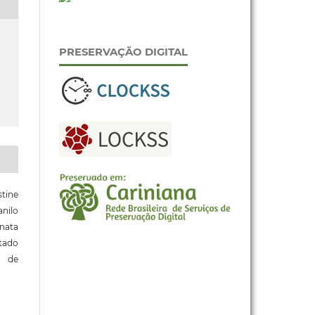
PRESERVAÇÃO DIGITAL
stine
nilo
nata
tado
e de