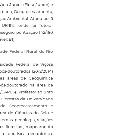
ria Júnior (Flora Júnior) e
Urbana, Geoprocessamento,
ção Ambiental. Atuou por 5
 UFRRJ, onde foi Tutora-
onseguiu pontuação 142/180
el: B1).
dade Federal Rural do Rio
rsidade Federal de Viçosa
pós-doutorados (2012/2014)
nas áreas de Geoquímica
pós-doutorado na área de
/CAPES). Professor adjunto
 Florestas da Universidade
 de Geoprocessamento e
área de Ciências do Solo e
 temas: pedologia, relações
ios florestais, mapeamento
to, geofísica, geoquímica,