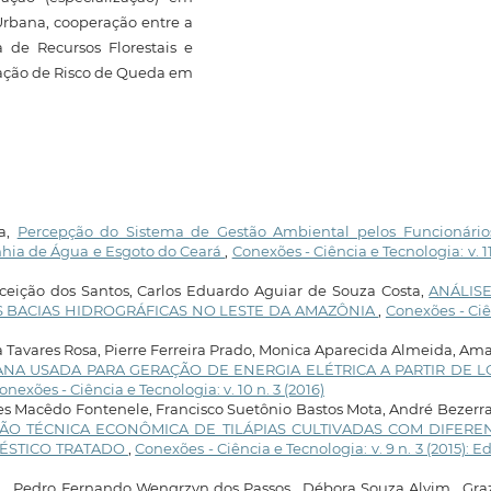
Urbana, cooperação entre a
de Recursos Florestais e
iação de Risco de Queda em
ra,
Percepção do Sistema de Gestão Ambiental pelos Funcionário
hia de Água e Esgoto do Ceará
,
Conexões - Ciência e Tecnologia: v. 11
ceição dos Santos, Carlos Eduardo Aguiar de Souza Costa,
ANÁLIS
 BACIAS HIDROGRÁFICAS NO LESTE DA AMAZÔNIA
,
Conexões - Ci
ia Tavares Rosa, Pierre Ferreira Prado, Monica Aparecida Almeida, A
NA USADA PARA GERAÇÃO DE ENERGIA ELÉTRICA A PARTIR DE 
onexões - Ciência e Tecnologia: v. 10 n. 3 (2016)
s Macêdo Fontenele, Francisco Suetônio Bastos Mota, André Bezerr
ÃO TÉCNICA ECONÔMICA DE TILÁPIAS CULTIVADAS COM DIFERE
ÉSTICO TRATADO
,
Conexões - Ciência e Tecnologia: v. 9 n. 3 (2015): E
ra , Pedro Fernando Wengrzyn dos Passos , Débora Souza Alvim , Gra