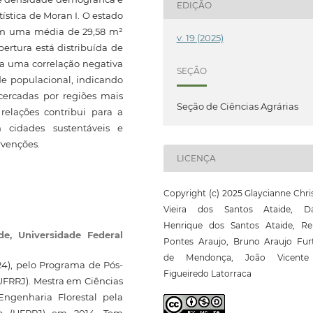
EDIÇÃO
tística de Moran I. O estado
com uma média de 29,58 m²
v. 19 (2025)
ertura está distribuída de
da uma correlação negativa
SEÇÃO
de populacional, indicando
cercadas por regiões mais
Seção de Ciências Agrárias
elações contribui para a
 cidades sustentáveis e
ervenções.
LICENÇA
Copyright (c) 2025 Glaycianne Chri
Vieira dos Santos Ataide, Da
Henrique dos Santos Ataide, Re
ide,
Universidade Federal
Pontes Araujo, Bruno Araujo Fur
de Mendonça, João Vicent
24), pelo Programa de Pós-
Figueiredo Latorraca
UFRRJ). Mestra em Ciências
ngenharia Florestal pela
ro (UFRRJ) em 2014. Tem