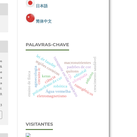
日本語
简体中文
PALAVRAS-CHAVE
lei de faraday
transporte escolar brasileiro
crescimento saudável
regiões costeiras
os
macronutrientes
padrões de cor
 &
agroecologia
circuito rc
editorial
quítons
se
ensino de física
arduino
olimpíada
cts.
keras
ciência
polimorfismo de cor
ua
ca
transgênicos
robótica
l.
Água vermelha
19
,
eletromagnetismo
53
VISITANTES