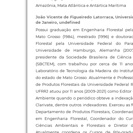
Amazônia, Mata Atlântica e Antártica Marítima
João Vicente de Figueiredo Latorraca,
Universi
de Janeiro, undefined
Possui graduação em Engenharia Florestal pel
Mato Grosso (1984), mestrado (1996) e doutor
Florestal pela Universidade Federal do Pa
Universidade de Hamburgo, Alemanha (2007
presidente da Sociedade Brasileira de Ciênci
(SBCTEM), com trabalhou por cerca de 11 ano
Laboratório de Tecnologia da Madeira do Instit
do estado de Mato Grosso. Atualmente é Profess
de Produtos Florestais da Universidade Federal R
UFRRJ atuou por 11 anos (2009-2021) como Editor 
Ambiente quando o periódico obteve a indexação
Clarivate, dentre outros indexadores. Exerceu as
Departamento de Produtos Florestais, Coordena
em Engenharia Florestal, Coordenador do Cu
Ciências Ambientais e Florestais e Diretor d
Atualmente coordena os Cursos de Pós-gradu