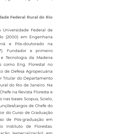
dade Federal Rural do Rio
a Universidade Federal de
ado (2000) em Engenharia
raná e Pós-doutorado na
). Fundador e primeiro
a e Tecnologia da Madeira
s como Eng. Florestal no
uto de Defesa Agropecuária
or Titular do Departamento
ural do Rio de Janeiro. Na
Chefe na Revista Floresta e
 nas bases Scopus, Scielo,
 funções/cargos de Chefe do
dor do Curso de Graduação
rso de Pós-graduação em
o Instituto de Florestas.
ação (especialização) em