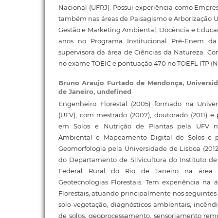
Nacional (UFRJ). Possui experiência como Empresá
também nas áreas de Paisagismo e Arborização 
Gestão e Marketing Ambiental, Docência e Educa
anos no Programa Institucional Pré-Enem da
supervisora da área de Ciências da Natureza. C
no exame TOEIC e pontuação 470 no TOEFL ITP (Nív
Bruno Araujo Furtado de Mendonça,
Universi
de Janeiro, undefined
Engenheiro Florestal (2005) formado na Unive
(UFV), com mestrado (2007), doutorado (2011) e 
em Solos e Nutrição de Plantas pela UFV 
Ambiental e Mapeamento Digital de Solos e 
Geomorfologia pela Universidade de Lisboa (2012
do Departamento de Silvicultura do Instituto de
Federal Rural do Rio de Janeiro na área
Geotecnologias Florestais. Tem experiência na 
Florestais, atuando principalmente nos seguintes
solo-vegetação, diagnósticos ambientais, incênd
de solos, geoprocessamento, sensoriamento remo