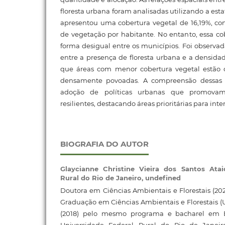
floresta urbana foram analisadas utilizando a esta
apresentou uma cobertura vegetal de 16,19%, 
de vegetação por habitante. No entanto, essa cob
forma desigual entre os municípios. Foi observa
entre a presença de floresta urbana e a densida
que áreas com menor cobertura vegetal estão 
densamente povoadas. A compreensão dessas r
adoção de políticas urbanas que promovam
resilientes, destacando áreas prioritárias para int
BIOGRAFIA DO AUTOR
Glaycianne Christine Vieira dos Santos Ata
Rural do Rio de Janeiro, undefined
Doutora em Ciências Ambientais e Florestais (20
Graduação em Ciências Ambientais e Florestais (
(2018) pelo mesmo programa e bacharel em E
Universidade Federal Rural do Rio de Janei