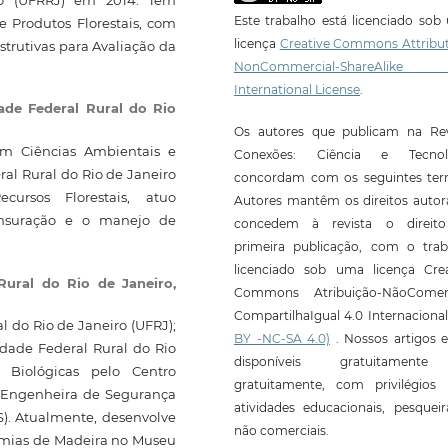
Este trabalho está licenciado so
e Produtos Florestais, com
licença
Creative Commons Attribut
trutivas para Avaliação da
NonCommercial-ShareAlike
International License
.
ade Federal Rural do Rio
Os autores que publicam na Rev
 em Ciências Ambientais e
Conexões: Ciência e Tecnol
ral Rural do Rio de Janeiro
concordam com os seguintes ter
ursos Florestais, atuo
Autores mantêm os direitos autor
ensuração e o manejo de
concedem à revista o direit
primeira publicação, com o trab
licenciado sob uma licença Crea
Rural do Rio de Janeiro,
Commons Atribuição-NãoComerc
CompartilhaIgual 4.0 Internaciona
 do Rio de Janeiro (UFRJ);
BY -NC-SA 4.0)
. Nossos artigos e
dade Federal Rural do Rio
disponíveis gratuitament
 Biológicas pelo Centro
gratuitamente, com privilégios 
e Engenheira de Segurança
atividades educacionais, pesquei
). Atualmente, desenvolve
não comerciais.
tomias de Madeira no Museu