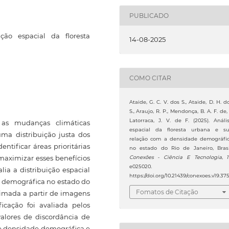
PUBLICADO
ição espacial da floresta
14-08-2025
COMO CITAR
Ataide, G. C. V. dos S., Ataide, D. H. d
S., Araujo, R. P., Mendonça, B. A. F. de,
Latorraca, J. V. de F. (2025). Análi
as mudanças climáticas
espacial da floresta urbana e s
ma distribuição justa dos
relação com a densidade demográfi
ntificar áreas prioritárias
no estado do Rio de Janeiro, Brasi
maximizar esses benefícios
Conexões - Ciência E Tecnologia
,
e025020.
ia a distribuição espacial
https://doi.org/10.21439/conexoes.v19.37
e demográfica no estado do
Fomatos de Citação
stimada a partir de imagens
ficação foi avaliada pelos
alores de discordância de
re densidade demográfica e