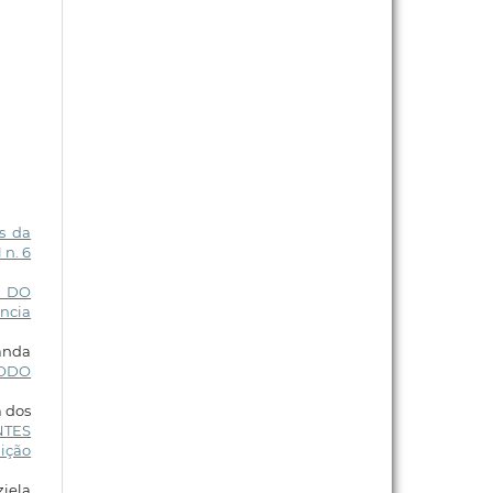
s da
 n. 6
E DO
ência
manda
LODO
a dos
NTES
dição
ziela