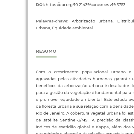
DOI:
https://doi.org/10.21439/conexoes.v19.3753
Palavras-chave:
Arborização urbana, Distribu
urbana, Equidade ambiental
RESUMO
Com o crescimento populacional urbano e 
agravadas pelas atividades humanas, garantir u
benefícios da arborização urbana é desafiador. Ide
para a gestão da vegetação é fundamental para 
e promover equidade ambiental. Este estudo aval
da floresta urbana e sua relação com a densidad
Rio de Janeiro. A cobertura vegetal urbana foi e
de satélite Sentinel-2/MSI. A precisão da classi
índices de exatidão global e Kappa, além dos v
quantidade e alocação. As relações espaciais ent