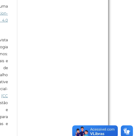
b uma
ion-
 4.0
ista
ogia
mos:
ais e
o de
alho
tive
ial-
l
(CC
stão
e e
para
ras e