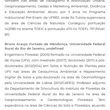
também nas áreas de Paisagismo e Arborização Urbana,
Geoprocessamento, Gestão e Marketing Ambiental, Docência
e Educação Ambiental. Atuou por 5 anos no Programa
Institucional Pré-Enem da UFRRJ, onde foi Tutora-supervisora
da área de Ciências da Natureza. Conseguiu pontuação
142/180 no exame TOEIC e pontuação 470 no TOEFL ITP (Nível:
B1).
Bruno Araujo Furtado de Mendonça,
Universidade Federal
Rural do Rio de Janeiro, undefined
Engenheiro Florestal (2005) formado na Universidade Federal
de Viçosa (UFV), com mestrado (2007), doutorado (2011) e pós-
doutorados (2012/2014) em Solos e Nutrição de Plantas pela
UFV nas áreas de Geoquímica Ambiental e Mapeamento
Digital de Solos e pós-doutorado na área de Geomorfologia
pela Universidade de Lisboa (2012/CAPES). Professor adjunto
do Departamento de Silvicultura do Instituto de Florestas da
Universidade Federal Rural do Rio de Janeiro na área de
Geoprocessamento e Geotecnologias Florestais. Tem
experiência na área de Ciências do Solo e Florestais, atuando