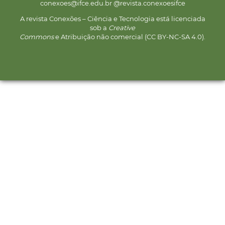
conexoes@ifce.edu.br @revista.conexoesifce
A revista Conexões – Ciência e Tecnologia está licenciada
sob a
Creative
Commons
e Atribuição não comercial (CC BY-NC-SA 4.0).