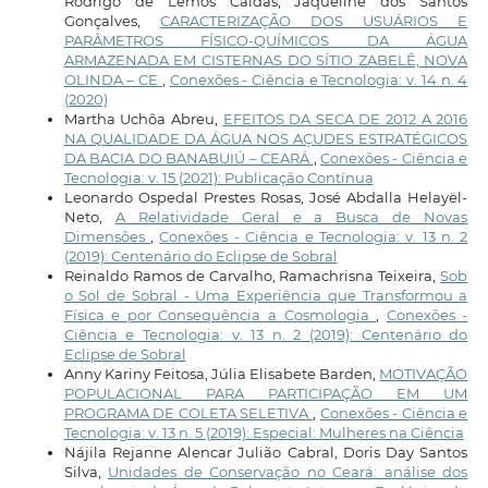
Rodrigo de Lemos Caldas, Jaqueline dos Santos
Gonçalves,
CARACTERIZAÇÃO DOS USUÁRIOS E
PARÂMETROS FÍSICO-QUÍMICOS DA ÁGUA
ARMAZENADA EM CISTERNAS DO SÍTIO ZABELÊ, NOVA
OLINDA – CE
,
Conexões - Ciência e Tecnologia: v. 14 n. 4
(2020)
Martha Uchôa Abreu,
EFEITOS DA SECA DE 2012 A 2016
NA QUALIDADE DA ÁGUA NOS AÇUDES ESTRATÉGICOS
DA BACIA DO BANABUIÚ – CEARÁ
,
Conexões - Ciência e
Tecnologia: v. 15 (2021): Publicação Contínua
Leonardo Ospedal Prestes Rosas, José Abdalla Helayël-
Neto,
A Relatividade Geral e a Busca de Novas
Dimensões
,
Conexões - Ciência e Tecnologia: v. 13 n. 2
(2019): Centenário do Eclipse de Sobral
Reinaldo Ramos de Carvalho, Ramachrisna Teixeira,
Sob
o Sol de Sobral - Uma Experiência que Transformou a
Física e por Consequência a Cosmologia
,
Conexões -
Ciência e Tecnologia: v. 13 n. 2 (2019): Centenário do
Eclipse de Sobral
Anny Kariny Feitosa, Júlia Elisabete Barden,
MOTIVAÇÃO
POPULACIONAL PARA PARTICIPAÇÃO EM UM
PROGRAMA DE COLETA SELETIVA
,
Conexões - Ciência e
Tecnologia: v. 13 n. 5 (2019): Especial: Mulheres na Ciência
Nájila Rejanne Alencar Julião Cabral, Doris Day Santos
Silva,
Unidades de Conservação no Ceará: análise dos