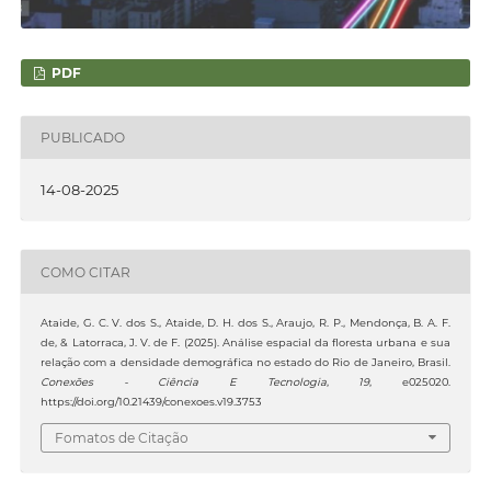
PDF
PUBLICADO
14-08-2025
COMO CITAR
Ataide, G. C. V. dos S., Ataide, D. H. dos S., Araujo, R. P., Mendonça, B. A. F.
de, & Latorraca, J. V. de F. (2025). Análise espacial da floresta urbana e sua
relação com a densidade demográfica no estado do Rio de Janeiro, Brasil.
Conexões - Ciência E Tecnologia
,
19
, e025020.
https://doi.org/10.21439/conexoes.v19.3753
Fomatos de Citação