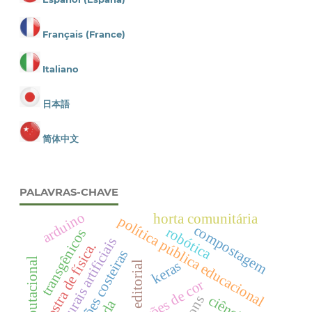
Français (France)
Italiano
日本語
简体中文
PALAVRAS-CHAVE
arduino
horta comunitária
política pública educacional
compostagem
robótica
transgênicos
redes neurais artificiais
mostra de física.
regiões costeiras
keras
editorial
padrões de cor
ciência