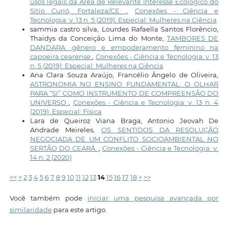
usos legais da Área de Relevante Interesse Ecológico do
Sítio Curió, Fortaleza/CE
,
Conexões - Ciência e
Tecnologia: v. 13 n. 5 (2019): Especial: Mulheres na Ciência
sammia castro silva, Lourdes Rafaella Santos Florêncio,
Thaidys da Conceição Lima do Monte,
TAMBORES DE
DANDARA: gênero e empoderamento feminino na
capoeira cearense
,
Conexões - Ciência e Tecnologia: v. 13
n. 5 (2019): Especial: Mulheres na Ciência
Ana Clara Souza Araújo, Francélio Ângelo de Oliveira,
ASTRONOMIA NO ENSINO FUNDAMENTAL: O OLHAR
PARA “SI” COMO INSTRUMENTO DE COMPREENSÃO DO
UNIVERSO
,
Conexões - Ciência e Tecnologia: v. 13 n. 4
(2019): Especial: Física
Lara de Queiroz Viana Braga, Antonio Jeovah De
Andrade Meireles,
OS SENTIDOS DA RESOLUÇÃO
NEGOCIADA DE UM CONFLITO SOCIOAMBIENTAL NO
SERTÃO DO CEARÁ.
,
Conexões - Ciência e Tecnologia: v.
14 n. 2 (2020)
<<
<
2
3
4
5
6
7
8
9
10
11
12
13
14
15
16
17
18
>
>>
Você também pode
iniciar uma pesquisa avançada por
similaridade
para este artigo.