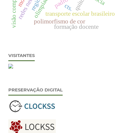
visão computacional
quítons
olimpíada
cts.
transporte escolar brasileiro
polimorfismo de cor
formação docente
VISITANTES
PRESERVAÇÃO DIGITAL