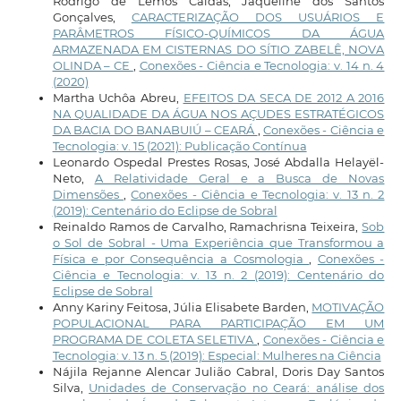
Rodrigo de Lemos Caldas, Jaqueline dos Santos
Gonçalves,
CARACTERIZAÇÃO DOS USUÁRIOS E
PARÂMETROS FÍSICO-QUÍMICOS DA ÁGUA
ARMAZENADA EM CISTERNAS DO SÍTIO ZABELÊ, NOVA
OLINDA – CE
,
Conexões - Ciência e Tecnologia: v. 14 n. 4
(2020)
Martha Uchôa Abreu,
EFEITOS DA SECA DE 2012 A 2016
NA QUALIDADE DA ÁGUA NOS AÇUDES ESTRATÉGICOS
DA BACIA DO BANABUIÚ – CEARÁ
,
Conexões - Ciência e
Tecnologia: v. 15 (2021): Publicação Contínua
Leonardo Ospedal Prestes Rosas, José Abdalla Helayël-
Neto,
A Relatividade Geral e a Busca de Novas
Dimensões
,
Conexões - Ciência e Tecnologia: v. 13 n. 2
(2019): Centenário do Eclipse de Sobral
Reinaldo Ramos de Carvalho, Ramachrisna Teixeira,
Sob
o Sol de Sobral - Uma Experiência que Transformou a
Física e por Consequência a Cosmologia
,
Conexões -
Ciência e Tecnologia: v. 13 n. 2 (2019): Centenário do
Eclipse de Sobral
Anny Kariny Feitosa, Júlia Elisabete Barden,
MOTIVAÇÃO
POPULACIONAL PARA PARTICIPAÇÃO EM UM
PROGRAMA DE COLETA SELETIVA
,
Conexões - Ciência e
Tecnologia: v. 13 n. 5 (2019): Especial: Mulheres na Ciência
Nájila Rejanne Alencar Julião Cabral, Doris Day Santos
Silva,
Unidades de Conservação no Ceará: análise dos