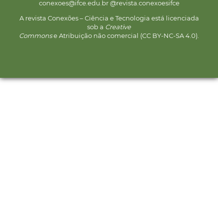
conexoes@ifce.edu.br @revista.conexoesifce
A revista Conexões – Ciência e Tecnologia está licenciada
sob a
Creative
Commons
e Atribuição não comercial (CC BY-NC-SA 4.0).