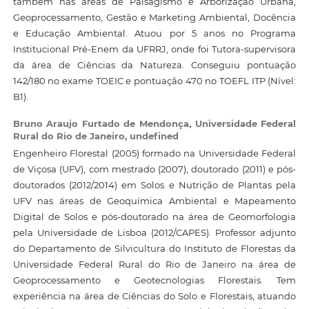
também nas áreas de Paisagismo e Arborização Urbana,
Geoprocessamento, Gestão e Marketing Ambiental, Docência
e Educação Ambiental. Atuou por 5 anos no Programa
Institucional Pré-Enem da UFRRJ, onde foi Tutora-supervisora
da área de Ciências da Natureza. Conseguiu pontuação
142/180 no exame TOEIC e pontuação 470 no TOEFL ITP (Nível:
B1).
Bruno Araujo Furtado de Mendonça,
Universidade Federal
Rural do Rio de Janeiro, undefined
Engenheiro Florestal (2005) formado na Universidade Federal
de Viçosa (UFV), com mestrado (2007), doutorado (2011) e pós-
doutorados (2012/2014) em Solos e Nutrição de Plantas pela
UFV nas áreas de Geoquímica Ambiental e Mapeamento
Digital de Solos e pós-doutorado na área de Geomorfologia
pela Universidade de Lisboa (2012/CAPES). Professor adjunto
do Departamento de Silvicultura do Instituto de Florestas da
Universidade Federal Rural do Rio de Janeiro na área de
Geoprocessamento e Geotecnologias Florestais. Tem
experiência na área de Ciências do Solo e Florestais, atuando