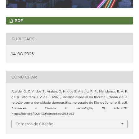
PDF
PUBLICADO
14-08-2025
COMO CITAR
Ataide, G. C. V. dos S., Ataide, D. H. dos S., Araujo, R. P., Mendonça, B. A. F.
de, & Latorraca, J. V. de F. (2025). Análise espacial da floresta urbana e sua
relação com a densidade demográfica no estado do Rio de Janeiro, Brasil.
Conexões - Ciência E Tecnologia
,
19
, e025020.
https://doi.org/10.21439/conexoes.v19.3753
Fomatos de Citação