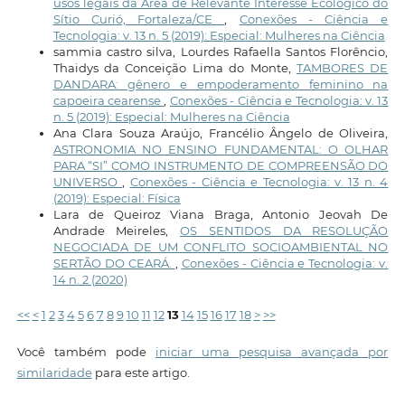
usos legais da Área de Relevante Interesse Ecológico do
Sítio Curió, Fortaleza/CE
,
Conexões - Ciência e
Tecnologia: v. 13 n. 5 (2019): Especial: Mulheres na Ciência
sammia castro silva, Lourdes Rafaella Santos Florêncio,
Thaidys da Conceição Lima do Monte,
TAMBORES DE
DANDARA: gênero e empoderamento feminino na
capoeira cearense
,
Conexões - Ciência e Tecnologia: v. 13
n. 5 (2019): Especial: Mulheres na Ciência
Ana Clara Souza Araújo, Francélio Ângelo de Oliveira,
ASTRONOMIA NO ENSINO FUNDAMENTAL: O OLHAR
PARA “SI” COMO INSTRUMENTO DE COMPREENSÃO DO
UNIVERSO
,
Conexões - Ciência e Tecnologia: v. 13 n. 4
(2019): Especial: Física
Lara de Queiroz Viana Braga, Antonio Jeovah De
Andrade Meireles,
OS SENTIDOS DA RESOLUÇÃO
NEGOCIADA DE UM CONFLITO SOCIOAMBIENTAL NO
SERTÃO DO CEARÁ.
,
Conexões - Ciência e Tecnologia: v.
14 n. 2 (2020)
<<
<
1
2
3
4
5
6
7
8
9
10
11
12
13
14
15
16
17
18
>
>>
Você também pode
iniciar uma pesquisa avançada por
similaridade
para este artigo.