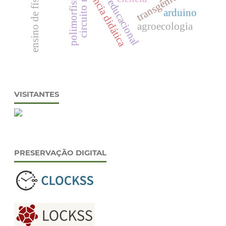
polimorfismo de cor
sequência didática
ensino de física
transgênicos
circuito rc
arduino
agroecologia
VISITANTES
PRESERVAÇÃO DIGITAL