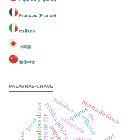
Français (France)
Italiano
日本語
简体中文
PALAVRAS-CHAVE
robótica
mostra de física.
política pública educacional
padrões de cor
quítons
cts.
editorial
olimpíada
keras
ciência