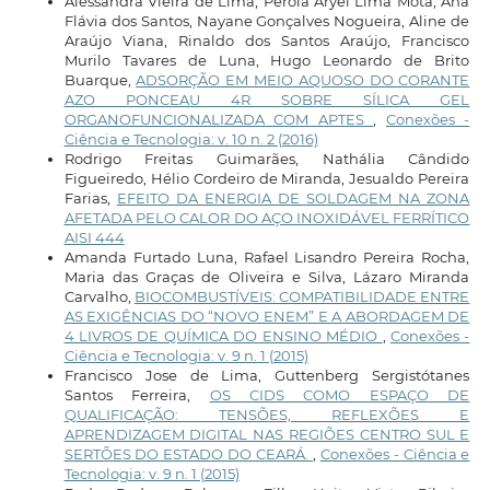
Alessandra Vieira de Lima, Pérola Aryel Lima Mota, Ana
Flávia dos Santos, Nayane Gonçalves Nogueira, Aline de
Araújo Viana, Rinaldo dos Santos Araújo, Francisco
Murilo Tavares de Luna, Hugo Leonardo de Brito
Buarque,
ADSORÇÃO EM MEIO AQUOSO DO CORANTE
AZO PONCEAU 4R SOBRE SÍLICA GEL
ORGANOFUNCIONALIZADA COM APTES
,
Conexões -
Ciência e Tecnologia: v. 10 n. 2 (2016)
Rodrigo Freitas Guimarães, Nathália Cândido
Figueiredo, Hélio Cordeiro de Miranda, Jesualdo Pereira
Farias,
EFEITO DA ENERGIA DE SOLDAGEM NA ZONA
AFETADA PELO CALOR DO AÇO INOXIDÁVEL FERRÍTICO
AISI 444
Amanda Furtado Luna, Rafael Lisandro Pereira Rocha,
Maria das Graças de Oliveira e Silva, Lázaro Miranda
Carvalho,
BIOCOMBUSTÍVEIS: COMPATIBILIDADE ENTRE
AS EXIGÊNCIAS DO “NOVO ENEM” E A ABORDAGEM DE
4 LIVROS DE QUÍMICA DO ENSINO MÉDIO
,
Conexões -
Ciência e Tecnologia: v. 9 n. 1 (2015)
Francisco Jose de Lima, Guttenberg Sergistótanes
Santos Ferreira,
OS CIDS COMO ESPAÇO DE
QUALIFICAÇÃO: TENSÕES, REFLEXÕES E
APRENDIZAGEM DIGITAL NAS REGIÕES CENTRO SUL E
SERTÕES DO ESTADO DO CEARÁ.
,
Conexões - Ciência e
Tecnologia: v. 9 n. 1 (2015)