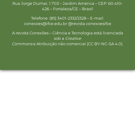
Rua Jorge Dumar, 1.703 – Jardim América – CEP: 60.410-
426 – Fortaleza/CE – Brasil
Telefone: (85) 3401-2332/2328 – E-mail:
conexoes@ifce.edu.br @revista.conexoesifce
A revista Conexões – Ciência e Tecnologia está licenciada
sob a
Creative
Commons
e Atribuição não comercial (CC BY-NC-SA 4.0).