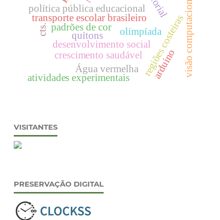
editorial
visão computacional
política pública educacional
transporte escolar brasileiro
regiões costeiras
padrões de cor
cts.
olimpíada
quítons
desenvolvimento social
arduino
crescimento saudável
Água vermelha
atividades experimentais
VISITANTES
PRESERVAÇÃO DIGITAL