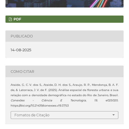
PDF
PUBLICADO
14-08-2025
COMO CITAR
Ataide, G. C. V. dos S., Ataide, D. H. dos S., Araujo, R. P., Mendonça, B. A. F.
de, & Latorraca, J. V. de F. (2025). Análise espacial da floresta urbana e sua
relação com a densidade demográfica no estado do Rio de Janeiro, Brasil.
Conexões - Ciência E Tecnologia
,
19
, e025020.
https://doi.org/10.21439/conexoes.v19.3753
Fomatos de Citação