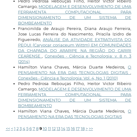
Pedro Pedrosa Rebouças Filho, Heitor Victor Ribeiro
Camargo,
MODELAGEM E DESENVOLVIMENTO DE UMA
FERRAMENTA COMPUTACIONAL PARA
DIMENSIONAMENTO DE UM SISTEMA DE
BOMBEAMENTO
Francinilda de Araujo Pereira, Diana Araujo Ferreira,
Jose Lucas Ferreira do Nascimento, Priscila Izidro de
Figueiredo,
ANÁLISE DA ATIVIDADE EXTRATIVISTA DO
PEQUI (Caryocar coriaceum Wittm) EM COMUNIDADES
DA CHAPADA DO ARARIPE NA REGIÃO DO CARIRI
CEARENSE
,
Conexões - Ciência e Tecnologia: v. 8 n. 3
(2014)
Hamilton Viana Chaves, Márcia Duarte Medeiros,
O
PENSAMENTO NA ERA DAS TECNOLOGIAS DIGITAIS
,
Conexões - Ciência e Tecnologia: Vol. 4, No. 1 (2010)
Pedro Pedrosa Rebouças Filho, Heitor Victor Ribeiro
Camargo,
MODELAGEM E DESENVOLVIMENTO DE UMA
FERRAMENTA COMPUTACIONAL PARA
DIMENSIONAMENTO DE UM SISTEMA DE
BOMBEAMENTO
Hamilton Viana Chaves, Márcia Duarte Medeiros,
O
PENSAMENTO NA ERA DAS TECNOLOGIAS DIGITAIS
<<
<
1
2
3
4
5
6
7
8
9
10
11
12
13
14
15
16
17
18
>
>>