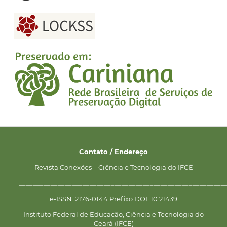
Contato / Endereço
Revista Conexões – Ciência e Tecnologia do IFCE
__________________________________________________________
e-ISSN: 2176-0144 Prefixo DOI: 10.21439
Instituto Federal de Educação, Ciência e Tecnologia do
Ceará (IFCE)