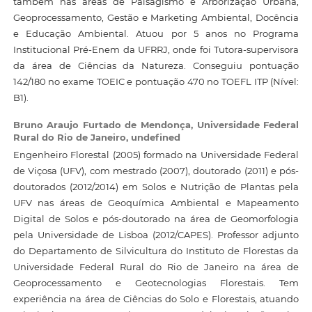
também nas áreas de Paisagismo e Arborização Urbana,
Geoprocessamento, Gestão e Marketing Ambiental, Docência
e Educação Ambiental. Atuou por 5 anos no Programa
Institucional Pré-Enem da UFRRJ, onde foi Tutora-supervisora
da área de Ciências da Natureza. Conseguiu pontuação
142/180 no exame TOEIC e pontuação 470 no TOEFL ITP (Nível:
B1).
Bruno Araujo Furtado de Mendonça,
Universidade Federal
Rural do Rio de Janeiro, undefined
Engenheiro Florestal (2005) formado na Universidade Federal
de Viçosa (UFV), com mestrado (2007), doutorado (2011) e pós-
doutorados (2012/2014) em Solos e Nutrição de Plantas pela
UFV nas áreas de Geoquímica Ambiental e Mapeamento
Digital de Solos e pós-doutorado na área de Geomorfologia
pela Universidade de Lisboa (2012/CAPES). Professor adjunto
do Departamento de Silvicultura do Instituto de Florestas da
Universidade Federal Rural do Rio de Janeiro na área de
Geoprocessamento e Geotecnologias Florestais. Tem
experiência na área de Ciências do Solo e Florestais, atuando