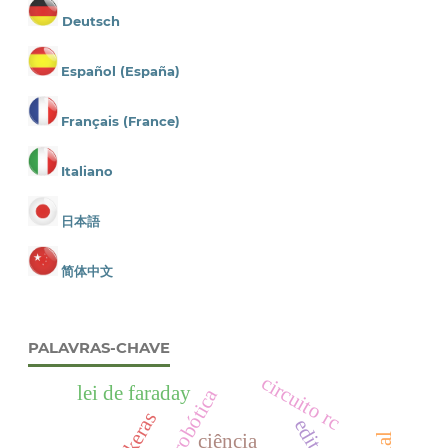
Deutsch
Español (España)
Français (France)
Italiano
日本語
简体中文
PALAVRAS-CHAVE
circuito rc
lei de faraday
robótica
keras
ciência