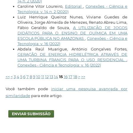
14 n. 2 (2020)
Caroline Vitor Loureiro,
Editorial
,
Conexões - Ciência e
Tecnologia: v. 14 n. 2 (2020)
Luiz Henrique Queiroz Nunes, Viviane Guedes de
Oliveira, Jorge Almeida de Menezes, Renato Abreu Lima,
Fábio Geraldo de Souza,
A UTILIZAÇÃO DE JOGOS
DIDÁTICOS PARA O ENSINO DE QUÍMICA EM UMA
ESCOLA PÚBLICA NO AMAZONAS
,
Conexões - Ciência e
Tecnologia: v. 16 (2022)
Abdala Raúl Muarigue, António Gonçalves Fortes,
GERAÇÃO DE ENERGIA HIDRELÉTRICA ATRAVÉS DE
UMA TURBINA FRANCIS PARA O USO RESIDENCIAL
,
Conexões - Ciência e Tecnologia: v. 16 (2022)
<<
<
3
4
5
6
7
8
9
10
11
12
13
14
15
16
17
18
>
>>
Você também pode
iniciar uma pesquisa avançada por
similaridade
para este artigo.
ENVIAR SUBMISSÃO