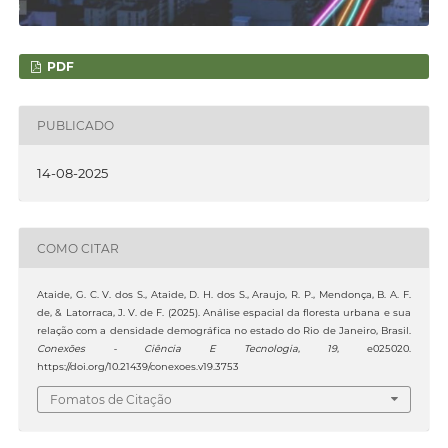
PDF
PUBLICADO
14-08-2025
COMO CITAR
Ataide, G. C. V. dos S., Ataide, D. H. dos S., Araujo, R. P., Mendonça, B. A. F.
de, & Latorraca, J. V. de F. (2025). Análise espacial da floresta urbana e sua
relação com a densidade demográfica no estado do Rio de Janeiro, Brasil.
Conexões - Ciência E Tecnologia
,
19
, e025020.
https://doi.org/10.21439/conexoes.v19.3753
Fomatos de Citação