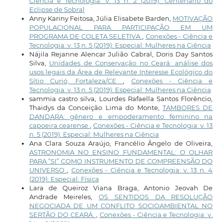
Ciência e Tecnologia: v. 13 n. 2 (2019): Centenário do
Eclipse de Sobral
Anny Kariny Feitosa, Júlia Elisabete Barden,
MOTIVAÇÃO
POPULACIONAL PARA PARTICIPAÇÃO EM UM
PROGRAMA DE COLETA SELETIVA
,
Conexões - Ciência e
Tecnologia: v. 13 n. 5 (2019): Especial: Mulheres na Ciência
Nájila Rejanne Alencar Julião Cabral, Doris Day Santos
Silva,
Unidades de Conservação no Ceará: análise dos
usos legais da Área de Relevante Interesse Ecológico do
Sítio Curió, Fortaleza/CE
,
Conexões - Ciência e
Tecnologia: v. 13 n. 5 (2019): Especial: Mulheres na Ciência
sammia castro silva, Lourdes Rafaella Santos Florêncio,
Thaidys da Conceição Lima do Monte,
TAMBORES DE
DANDARA: gênero e empoderamento feminino na
capoeira cearense
,
Conexões - Ciência e Tecnologia: v. 13
n. 5 (2019): Especial: Mulheres na Ciência
Ana Clara Souza Araújo, Francélio Ângelo de Oliveira,
ASTRONOMIA NO ENSINO FUNDAMENTAL: O OLHAR
PARA “SI” COMO INSTRUMENTO DE COMPREENSÃO DO
UNIVERSO
,
Conexões - Ciência e Tecnologia: v. 13 n. 4
(2019): Especial: Física
Lara de Queiroz Viana Braga, Antonio Jeovah De
Andrade Meireles,
OS SENTIDOS DA RESOLUÇÃO
NEGOCIADA DE UM CONFLITO SOCIOAMBIENTAL NO
SERTÃO DO CEARÁ.
,
Conexões - Ciência e Tecnologia: v.