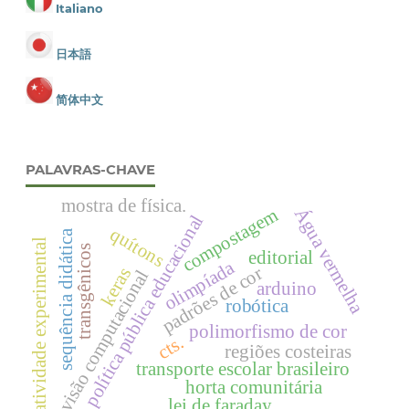
Italiano
日本語
简体中文
PALAVRAS-CHAVE
mostra de física.
Água vermelha
compostagem
política pública educacional
quítons
sequência didática
atividade experimental
transgênicos
editorial
olimpíada
padrões de cor
keras
visão computacional
arduino
robótica
polimorfismo de cor
cts.
regiões costeiras
transporte escolar brasileiro
horta comunitária
lei de faraday