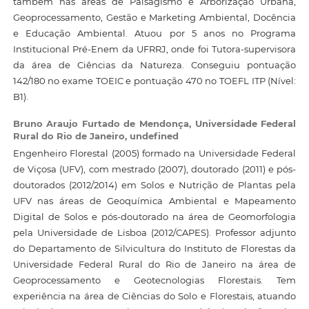
também nas áreas de Paisagismo e Arborização Urbana,
Geoprocessamento, Gestão e Marketing Ambiental, Docência
e Educação Ambiental. Atuou por 5 anos no Programa
Institucional Pré-Enem da UFRRJ, onde foi Tutora-supervisora
da área de Ciências da Natureza. Conseguiu pontuação
142/180 no exame TOEIC e pontuação 470 no TOEFL ITP (Nível:
B1).
Bruno Araujo Furtado de Mendonça,
Universidade Federal
Rural do Rio de Janeiro, undefined
Engenheiro Florestal (2005) formado na Universidade Federal
de Viçosa (UFV), com mestrado (2007), doutorado (2011) e pós-
doutorados (2012/2014) em Solos e Nutrição de Plantas pela
UFV nas áreas de Geoquímica Ambiental e Mapeamento
Digital de Solos e pós-doutorado na área de Geomorfologia
pela Universidade de Lisboa (2012/CAPES). Professor adjunto
do Departamento de Silvicultura do Instituto de Florestas da
Universidade Federal Rural do Rio de Janeiro na área de
Geoprocessamento e Geotecnologias Florestais. Tem
experiência na área de Ciências do Solo e Florestais, atuando