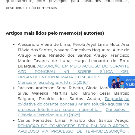
gratuitamente, com privilégios para atividades educacionais,
pesqueiras e não comerciais.
Artigos mais lidos pelo mesmo(s) autor(es)
Alessandra Vieira de Lima, Pérola Aryel Lima Mota, Ana
Flávia dos Santos, Nayane Gonçalves Nogueira, Aline de
Araújo Viana, Rinaldo dos Santos Araújo, Francisco
Murilo Tavares de Luna, Hugo Leonardo de Brito
Buarque,
ADSORÇÃO EM MEIO AQUOSO DO CORANTE
AZO PONCEAU 4R SOBRE SÍLICA GEL
ORGANOFUNCIONALIZADA COM APTES
,
Conexões -
Ciência e Tecnologia: v. 10 n. 2 (2016)
Jackson Anderson Sena Ribeiro, Gloria Maria Marinho
Silva, Waleska Martins Eloi, Bruno César Barroso
Salgado, Rinaldo dos Santos Araújo,
Degradação
oxidativa do corante ponceau 4r em solução aquosa via
processo foto-fenton sobre magnetita
,
Conexões -
Ciência e Tecnologia: v. 19 (2025)
Carlos Fernades Lima, Rinaldo dos Santos Araújo,
REMOÇÃO DE COMPOSTOS BTEX EM SOLO ARENO-
ARGILOSO VIA PROCESSO DE TERMODESSORÇÃO
,