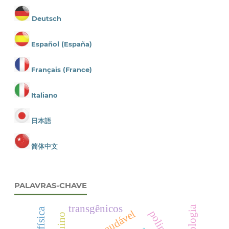
Deutsch
Español (España)
Français (France)
Italiano
日本語
简体中文
PALAVRAS-CHAVE
transgênicos
arduino