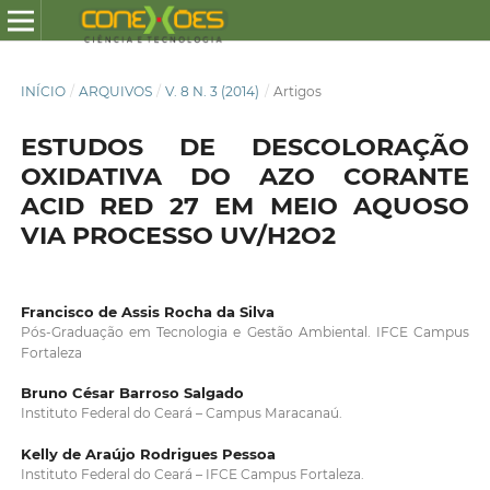
INÍCIO
/
ARQUIVOS
/
V. 8 N. 3 (2014)
/
Artigos
ESTUDOS DE DESCOLORAÇÃO
OXIDATIVA DO AZO CORANTE
ACID RED 27 EM MEIO AQUOSO
VIA PROCESSO UV/H2O2
Francisco de Assis Rocha da Silva
Pós-Graduação em Tecnologia e Gestão Ambiental. IFCE Campus
Fortaleza
Bruno César Barroso Salgado
Instituto Federal do Ceará – Campus Maracanaú.
Kelly de Araújo Rodrigues Pessoa
Instituto Federal do Ceará – IFCE Campus Fortaleza.