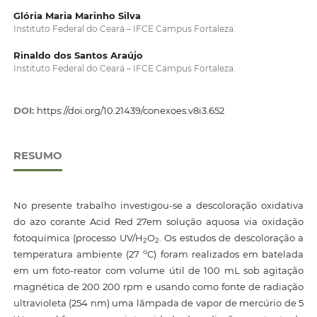
Glória Maria Marinho Silva
Instituto Federal do Ceará – IFCE Campus Fortaleza.
Rinaldo dos Santos Araújo
Instituto Federal do Ceará – IFCE Campus Fortaleza.
DOI:
https://doi.org/10.21439/conexoes.v8i3.652
RESUMO
No presente trabalho investigou-se a descoloração oxidativa
do azo corante Acid Red 27em solução aquosa via oxidação
fotoquímica (processo UV/H
O
. Os estudos de descoloração a
2
2
o
temperatura ambiente (27
C) foram realizados em batelada
em um foto-reator com volume útil de 100 mL sob agitação
magnética de 200 200 rpm e usando como fonte de radiação
ultravioleta (254 nm) uma lâmpada de vapor de mercúrio de 5