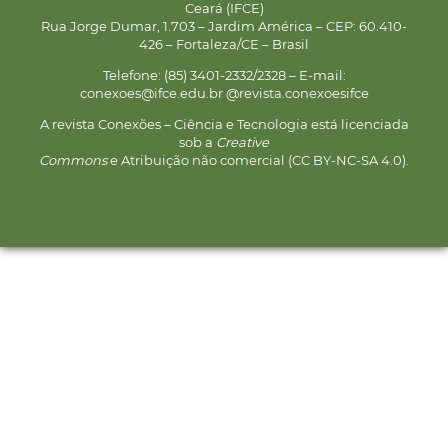
Ceará (IFCE)
Rua Jorge Dumar, 1.703 – Jardim América – CEP: 60.410-
426 – Fortaleza/CE – Brasil
Telefone: (85) 3401-2332/2328 – E-mail:
conexoes@ifce.edu.br @revista.conexoesifce
A revista Conexões – Ciência e Tecnologia está licenciada
sob a
Creative
Commons
e Atribuição não comercial (CC BY-NC-SA 4.0).