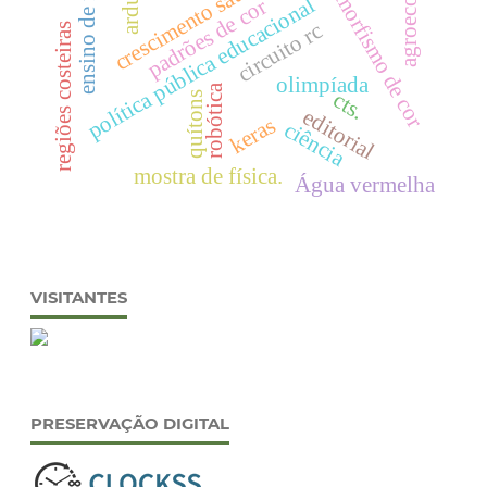
agroecologia
ensino de física
crescimento saudável
polimorfismo de cor
política pública educacional
padrões de cor
circuito rc
regiões costeiras
olimpíada
robótica
cts.
quítons
editorial
keras
ciência
mostra de física.
Água vermelha
VISITANTES
PRESERVAÇÃO DIGITAL