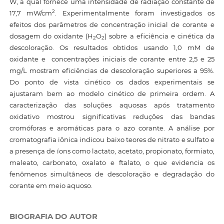
W, a qual fornece uma intensidade de radiação constante de
2
17,7 mW/cm
. Experimentalmente foram investigados os
efeitos dos parâmetros de concentração inicial de corante e
dosagem do oxidante (H
O
) sobre a eficiência e cinética da
2
2
descoloração. Os resultados obtidos usando 1,0 mM de
oxidante e concentrações iniciais de corante entre 2,5 e 25
mg/L mostram eficiências de descoloração superiores a 95%.
Do ponto de vista cinético os dados experimentais se
ajustaram bem ao modelo cinético de primeira ordem. A
caracterização das soluções aquosas após tratamento
oxidativo mostrou significativas reduções das bandas
cromóforas e aromáticas para o azo corante. A análise por
cromatografia iônica indicou baixo teores de nitrato e sulfato e
a presença de íons como lactato, acetato, propionato, formiato,
maleato, carbonato, oxalato e ftalato, o que evidencia os
fenômenos simultâneos de descoloração e degradação do
corante em meio aquoso.
BIOGRAFIA DO AUTOR