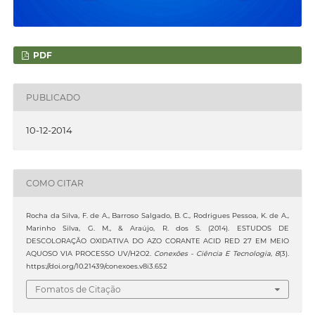
PDF
PUBLICADO
10-12-2014
COMO CITAR
Rocha da Silva, F. de A., Barroso Salgado, B. C., Rodrigues Pessoa, K. de A.,
Marinho Silva, G. M., & Araújo, R. dos S. (2014). ESTUDOS DE
DESCOLORAÇÃO OXIDATIVA DO AZO CORANTE ACID RED 27 EM MEIO
AQUOSO VIA PROCESSO UV/H2O2.
Conexões - Ciência E Tecnologia
,
8
(3).
https://doi.org/10.21439/conexoes.v8i3.652
Fomatos de Citação