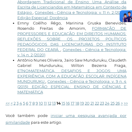
Abordagem Tradicional de Ensino: Uma Análise da
Escrita de Licenciandos em Matemática em Contexto de
Estágio
,
Conexões - Ciência e Tecnologia: v. 11 n. 2 (2017):
Edição Especial: Docência
Ernny Coêlho Rêgo, Marinina Gruska Benevides,
Rosendo Freitas de Amorim,
FORMAÇÃO DE
PROFESSORES E EDUCAÇÃO EM DIREITOS HUMANOS:
REFLEXÕES SOBRE OS PROJETOS POLÍTICOS
PEDAGÓGICOS DAS LICENCIATURAS DO INSTITUTO
FEDERAL DO CEARÁ.
,
Conexões - Ciência e Tecnologia:
v. 14 n. 2 (2020)
Antônio Nunes Oliveira, Jairo Saw Munduruku, Claudeth
Gabriel Munduruku, Wilton Bezerra Fraga,
ETNOMATEMÁTICA, DESAFIOS E JOGOS: UMA
EXPERIÊNCIA COM A EDUCAÇÃO ESCOLAR INDÍGENA
MUNDURUKU
,
Conexões - Ciência e Tecnologia: v. 9 n. 4
(2015): EDIÇÃO ESPECIAL: ENSINO DE CIÊNCIAS E
MATEMÁTICA
<<
<
2
3
4
5
6
7
8
9
10
11
12
13
14
15
16
17
18
19
20
21
22
23
24
25
26
>
>>
Você também pode
iniciar uma pesquisa avançada por
similaridade
para este artigo.