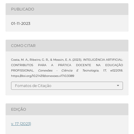
PUBLICADO
01-11-2023
COMO CITAR
Costa, M. A., Ribeiro, G. R., & Mossin, E. A. (2023). INTELIGÊNCIA ARTIFICIAL:
CONTRIBUTOS PARA A PRÁTICA DOCENTE NA EDUCAÇÃO
PROFISSIONAL.
Conexões - Ciência E Tecnologia
,
17
, e022018.
https://doi.org/10.21439/conexoes.v17i0.3089
Fomatos de Citação
EDIÇÃO
v. 17 (2023)