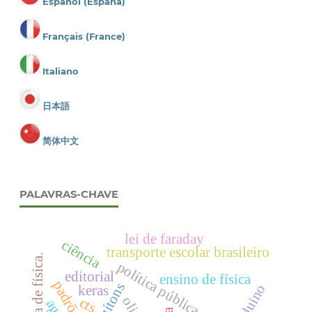
Español (España)
Français (France)
Italiano
日本語
简体中文
PALAVRAS-CHAVE
lei de faraday
ciência
transporte escolar brasileiro
mostra de física.
política pública educacional
editorial
ensino de física
quítons
arduino
keras
cts.