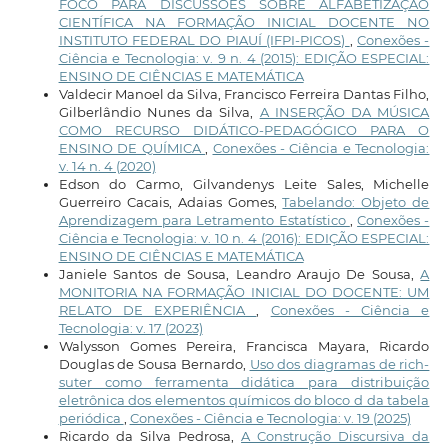
FOCO PARA DISCUSSÕES SOBRE ALFABETIZAÇÃO
CIENTÍFICA NA FORMAÇÃO INICIAL DOCENTE NO
INSTITUTO FEDERAL DO PIAUÍ (IFPI-PICOS)
,
Conexões -
Ciência e Tecnologia: v. 9 n. 4 (2015): EDIÇÃO ESPECIAL:
ENSINO DE CIÊNCIAS E MATEMÁTICA
Valdecir Manoel da Silva, Francisco Ferreira Dantas Filho,
Gilberlândio Nunes da Silva,
A INSERÇÃO DA MÚSICA
COMO RECURSO DIDÁTICO-PEDAGÓGICO PARA O
ENSINO DE QUÍMICA
,
Conexões - Ciência e Tecnologia:
v. 14 n. 4 (2020)
Edson do Carmo, Gilvandenys Leite Sales, Michelle
Guerreiro Cacais, Adaias Gomes,
Tabelando: Objeto de
Aprendizagem para Letramento Estatístico
,
Conexões -
Ciência e Tecnologia: v. 10 n. 4 (2016): EDIÇÃO ESPECIAL:
ENSINO DE CIÊNCIAS E MATEMÁTICA
Janiele Santos de Sousa, Leandro Araujo De Sousa,
A
MONITORIA NA FORMAÇÃO INICIAL DO DOCENTE: UM
RELATO DE EXPERIÊNCIA
,
Conexões - Ciência e
Tecnologia: v. 17 (2023)
Walysson Gomes Pereira, Francisca Mayara, Ricardo
Douglas de Sousa Bernardo,
Uso dos diagramas de rich-
suter como ferramenta didática para distribuição
eletrônica dos elementos químicos do bloco d da tabela
periódica
,
Conexões - Ciência e Tecnologia: v. 19 (2025)
Ricardo da Silva Pedrosa,
A Construção Discursiva da