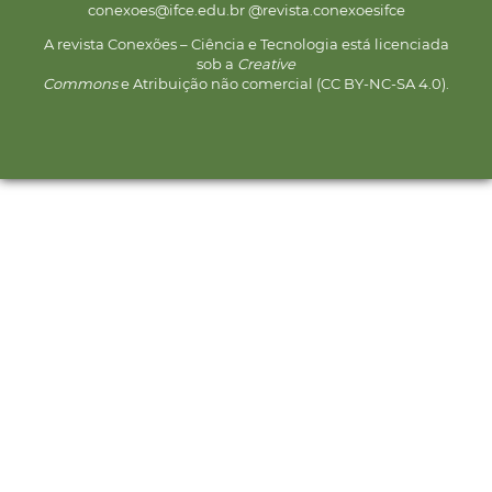
conexoes@ifce.edu.br @revista.conexoesifce
A revista Conexões – Ciência e Tecnologia está licenciada
sob a
Creative
Commons
e Atribuição não comercial (CC BY-NC-SA 4.0).