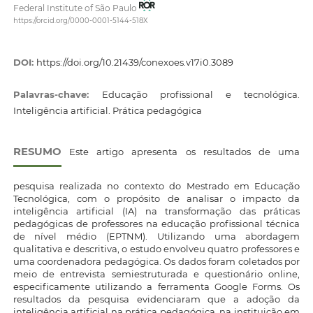
Federal Institute of São Paulo
https://orcid.org/0000-0001-5144-518X
DOI:
https://doi.org/10.21439/conexoes.v17i0.3089
Palavras-chave:
Educação profissional e tecnológica.
Inteligência artificial. Prática pedagógica
RESUMO
Este artigo apresenta os resultados de uma
pesquisa realizada no contexto do Mestrado em Educação
Tecnológica, com o propósito de analisar o impacto da
inteligência artificial (IA) na transformação das práticas
pedagógicas de professores na educação profissional técnica
de nível médio (EPTNM). Utilizando uma abordagem
qualitativa e descritiva, o estudo envolveu quatro professores e
uma coordenadora pedagógica. Os dados foram coletados por
meio de entrevista semiestruturada e questionário online,
especificamente utilizando a ferramenta Google Forms. Os
resultados da pesquisa evidenciaram que a adoção da
inteligência artificial na prática pedagógica, na instituição em