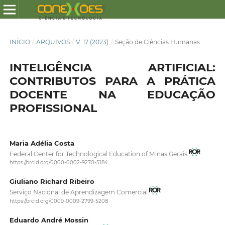
INÍCIO
/
ARQUIVOS
/
V. 17 (2023)
/
Seção de Ciências Humanas
INTELIGÊNCIA ARTIFICIAL:
CONTRIBUTOS PARA A PRÁTICA
DOCENTE NA EDUCAÇÃO
PROFISSIONAL
Maria Adélia Costa
Federal Center for Technological Education of Minas Gerais
https://orcid.org/0000-0002-9270-5184
Giuliano Richard Ribeiro
Serviço Nacional de Aprendizagem Comercial
https://orcid.org/0009-0009-2799-5208
Eduardo André Mossin