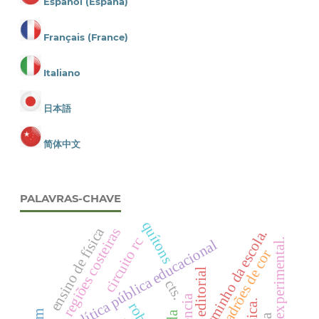
Español (España)
Français (France)
Italiano
日本語
简体中文
PALAVRAS-CHAVE
quítons
ensino de física
regiões costeiras
programa caminho da escola.
circuito rc
política pública educacional
prática experimental.
padrões de cor
editorial
cts.
ciência