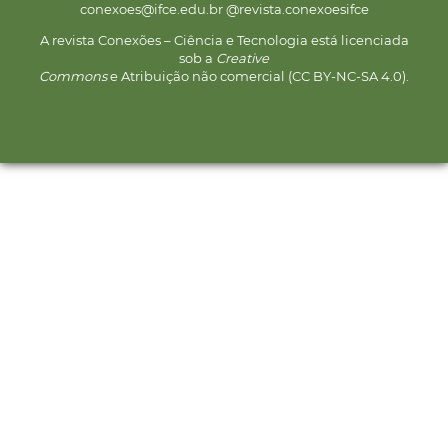
conexoes@ifce.edu.br @revista.conexoesifce
A revista Conexões – Ciência e Tecnologia está licenciada
sob a
Creative
Commons
e Atribuição não comercial (CC BY-NC-SA 4.0).