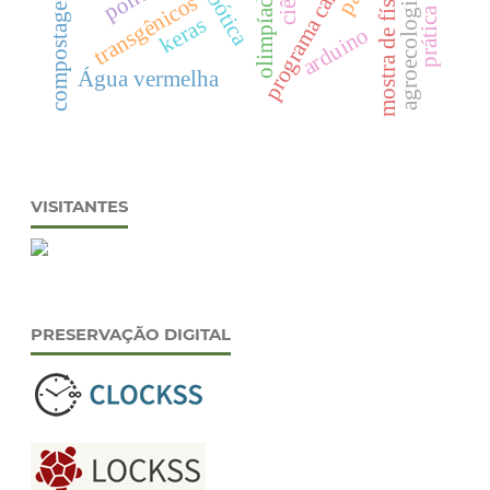
mostra de física.
robótica
compostagem
olimpíada
transgênicos
agroecologia
keras
arduino
Água vermelha
VISITANTES
PRESERVAÇÃO DIGITAL