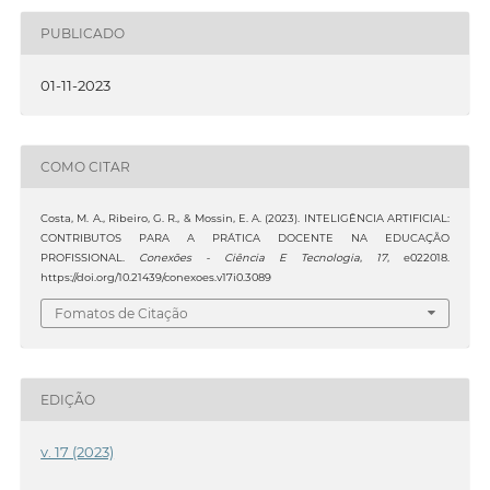
PUBLICADO
01-11-2023
COMO CITAR
Costa, M. A., Ribeiro, G. R., & Mossin, E. A. (2023). INTELIGÊNCIA ARTIFICIAL:
CONTRIBUTOS PARA A PRÁTICA DOCENTE NA EDUCAÇÃO
PROFISSIONAL.
Conexões - Ciência E Tecnologia
,
17
, e022018.
https://doi.org/10.21439/conexoes.v17i0.3089
Fomatos de Citação
EDIÇÃO
v. 17 (2023)