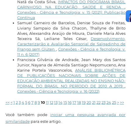
Natã da Costa Silva,
IMPACTOS DO PROGRAMA BRASIL
CARINHOSO NA EDUCAÇÃO, SAÚDE E RENDA
,
Conexões - Ciência e Tecnologia: v. 15 (2021): Publicação
Contínua
Samuel Carneiro de Barcelos, Denise Souza de Freitas,
Liviany Sampaio da Silva Chacon, Thallyne de Brito
Alves, Alexsandra Araújo de Moura, Daniele Maria Alves
Teixeira Sá, Leiliane Teles César,
Desenvolvimento,
Caracterização e Avaliação Sensorial de Salgadinho de
Frango sem Glúten
,
Conexões - Ciência e Tecnologia: v.
11 n. 6 (2017)
Francisca Gilvânia de Andrade, Jean Mary dos Santos
Junior, Nayana de Almeida Santiago Nepomuceno, Ana
Karine Portela Vasconcelos,
ANÁLISE BIBLIOMÉTRICA
DE PUBLICAÇÕES NACIONAIS SOBRE AÇÕES DE
EDUCAÇÃO AMBIENTAL REALIZADAS NO ENSINO NÃO-
FORMAL DO BRASIL NO PERÍODO DE 2010 A 2019
,
Conexões - Ciência e Tecnologia: v. 16 (2022)
<<
<
1
2
3
4
5
6
7
8
9
10
11
12
13
14
15
16
17
18
19
20
21
22
23
24
25
>
>>
Você também pode
iniciar uma pesquisa avançada por
similaridade
para este artigo.