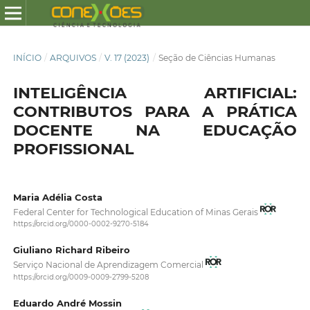
INÍCIO
/
ARQUIVOS
/
V. 17 (2023)
/
Seção de Ciências Humanas
INTELIGÊNCIA ARTIFICIAL:
CONTRIBUTOS PARA A PRÁTICA
DOCENTE NA EDUCAÇÃO
PROFISSIONAL
Maria Adélia Costa
Federal Center for Technological Education of Minas Gerais
https://orcid.org/0000-0002-9270-5184
Giuliano Richard Ribeiro
Serviço Nacional de Aprendizagem Comercial
https://orcid.org/0009-0009-2799-5208
Eduardo André Mossin