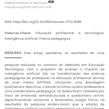
Federal Institute of São Paulo
https://orcid.org/0000-0001-5144-518X
DOI:
https://doi.org/10.21439/conexoes.v17i0.3089
Palavras-chave:
Educação profissional e tecnológica.
Inteligência artificial. Prática pedagógica
RESUMO
Este artigo apresenta os resultados de uma
pesquisa realizada no contexto do Mestrado em Educação
Tecnológica, com o propósito de analisar o impacto da
inteligência artificial (IA) na transformação das práticas
pedagógicas de professores na educação profissional técnica
de nível médio (EPTNM). Utilizando uma abordagem
qualitativa e descritiva, o estudo envolveu quatro professores e
uma coordenadora pedagógica. Os dados foram coletados por
meio de entrevista semiestruturada e questionário online,
especificamente utilizando a ferramenta Google Forms. Os
resultados da pesquisa evidenciaram que a adoção da
inteligência artificial na prática pedagógica, na instituição em