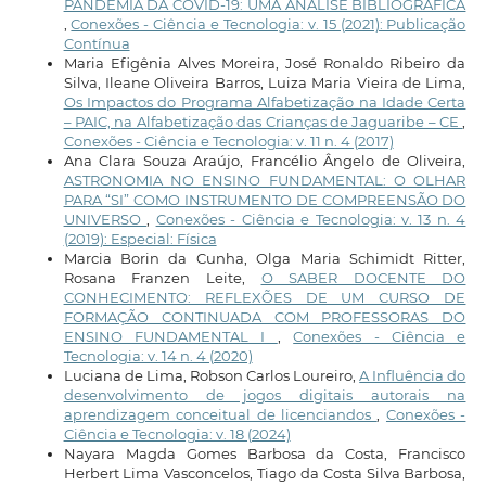
PANDEMIA DA COVID-19: UMA ANÁLISE BIBLIOGRÁFICA
,
Conexões - Ciência e Tecnologia: v. 15 (2021): Publicação
Contínua
Maria Efigênia Alves Moreira, José Ronaldo Ribeiro da
Silva, Ileane Oliveira Barros, Luiza Maria Vieira de Lima,
Os Impactos do Programa Alfabetização na Idade Certa
– PAIC, na Alfabetização das Crianças de Jaguaribe – CE
,
Conexões - Ciência e Tecnologia: v. 11 n. 4 (2017)
Ana Clara Souza Araújo, Francélio Ângelo de Oliveira,
ASTRONOMIA NO ENSINO FUNDAMENTAL: O OLHAR
PARA “SI” COMO INSTRUMENTO DE COMPREENSÃO DO
UNIVERSO
,
Conexões - Ciência e Tecnologia: v. 13 n. 4
(2019): Especial: Física
Marcia Borin da Cunha, Olga Maria Schimidt Ritter,
Rosana Franzen Leite,
O SABER DOCENTE DO
CONHECIMENTO: REFLEXÕES DE UM CURSO DE
FORMAÇÃO CONTINUADA COM PROFESSORAS DO
ENSINO FUNDAMENTAL I
,
Conexões - Ciência e
Tecnologia: v. 14 n. 4 (2020)
Luciana de Lima, Robson Carlos Loureiro,
A Influência do
desenvolvimento de jogos digitais autorais na
aprendizagem conceitual de licenciandos
,
Conexões -
Ciência e Tecnologia: v. 18 (2024)
Nayara Magda Gomes Barbosa da Costa, Francisco
Herbert Lima Vasconcelos, Tiago da Costa Silva Barbosa,