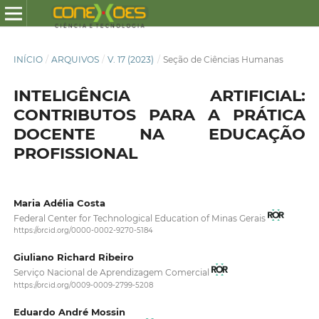
INÍCIO
/
ARQUIVOS
/
V. 17 (2023)
/
Seção de Ciências Humanas
INTELIGÊNCIA ARTIFICIAL:
CONTRIBUTOS PARA A PRÁTICA
DOCENTE NA EDUCAÇÃO
PROFISSIONAL
Maria Adélia Costa
Federal Center for Technological Education of Minas Gerais
https://orcid.org/0000-0002-9270-5184
Giuliano Richard Ribeiro
Serviço Nacional de Aprendizagem Comercial
https://orcid.org/0009-0009-2799-5208
Eduardo André Mossin