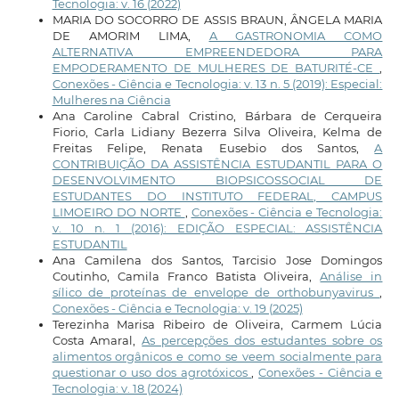
Tecnologia: v. 16 (2022)
MARIA DO SOCORRO DE ASSIS BRAUN, ÂNGELA MARIA
DE AMORIM LIMA,
A GASTRONOMIA COMO
ALTERNATIVA EMPREENDEDORA PARA
EMPODERAMENTO DE MULHERES DE BATURITÉ-CE
,
Conexões - Ciência e Tecnologia: v. 13 n. 5 (2019): Especial:
Mulheres na Ciência
Ana Caroline Cabral Cristino, Bárbara de Cerqueira
Fiorio, Carla Lidiany Bezerra Silva Oliveira, Kelma de
Freitas Felipe, Renata Eusebio dos Santos,
A
CONTRIBUIÇÃO DA ASSISTÊNCIA ESTUDANTIL PARA O
DESENVOLVIMENTO BIOPSICOSSOCIAL DE
ESTUDANTES DO INSTITUTO FEDERAL, CAMPUS
LIMOEIRO DO NORTE
,
Conexões - Ciência e Tecnologia:
v. 10 n. 1 (2016): EDIÇÃO ESPECIAL: ASSISTÊNCIA
ESTUDANTIL
Ana Camilena dos Santos, Tarcisio Jose Domingos
Coutinho, Camila Franco Batista Oliveira,
Análise in
sílico de proteínas de envelope de orthobunyavirus
,
Conexões - Ciência e Tecnologia: v. 19 (2025)
Terezinha Marisa Ribeiro de Oliveira, Carmem Lúcia
Costa Amaral,
As percepções dos estudantes sobre os
alimentos orgânicos e como se veem socialmente para
questionar o uso dos agrotóxicos
,
Conexões - Ciência e
Tecnologia: v. 18 (2024)