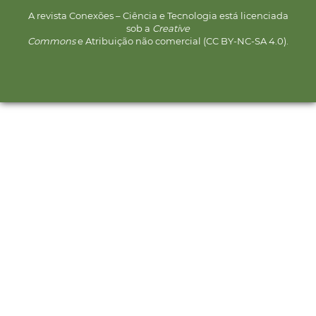
A revista Conexões – Ciência e Tecnologia está licenciada
sob a
Creative
Commons
e Atribuição não comercial (CC BY-NC-SA 4.0).