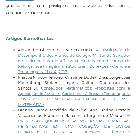
gratuitamente, com privilégios para atividades educacionais,
pesqueiras e não comerciais.
Artigos Semelhantes
Alexandre Giacomini, Everton Lüdke,
A Divulgação do
Desempenho dos Alunos do Colégio Militar de Salvador
em Olimpíadas Científicas Nacionais como Forma de
Reforçar sua Imagem Institucional
,
Conexões - Ciência e
Tecnologia: v. 11 n. 4 (2017)
Marcos Mincov Tenório, Cristiane Budek Dias, Jorge José
Kleinubing, Stefane Layana Gaffuri, Guataçara dos
Santos Jr,
Conteúdos Matemáticos: Propostas com a
Aplicação do Scratch
,
Conexões - Ciência e Tecnologia: v.
10 n. 4 (2016): EDIÇÃO ESPECIAL: ENSINO DE CIÊNCIAS E
MATEMÁTICA
Brenno Ramy Teodósio da Silva, Ana Karine Portela
Vasconcelos, Francisco Marcôncio Targino de Moura,
OS
PROCESSOS QUÍMICOS E AS MUDANÇAS CLIMÁTICAS:
PERSPECTIVAS EM UMA COLEÇÃO DE LIVROS
DIDÁTICOS DE QUÍMICA
,
Conexões - Ciência e