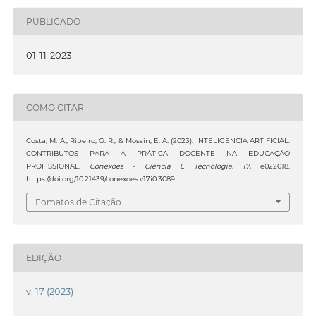
PUBLICADO
01-11-2023
COMO CITAR
Costa, M. A., Ribeiro, G. R., & Mossin, E. A. (2023). INTELIGÊNCIA ARTIFICIAL:
CONTRIBUTOS PARA A PRÁTICA DOCENTE NA EDUCAÇÃO
PROFISSIONAL.
Conexões - Ciência E Tecnologia
,
17
, e022018.
https://doi.org/10.21439/conexoes.v17i0.3089
Fomatos de Citação
EDIÇÃO
v. 17 (2023)