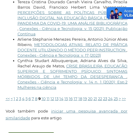
Tereza Cristina Dourado Carrah Vieira Carvalho, Priscila
Barros David, Francisco Herbert Lima Vasconcelos,
PERCEPÇÕES SOBRE AS POLÍTICAS PÚBLICAS DE
INCLUSÃO DIGITAL NA EDUCAÇÃO BÁSICA DURANTE A
PANDEMIA DA COVID-19: UMA ANÁLISE BIBLIOGRÁFICA
,
Conexões - Ciência e Tecnologia: v. 15 (2021): Publicação
Contínua
Arliene Stephanie Menezes Pereira, Antonio Júnior Alves
Ribeiro,
METODOLOGIAS ATIVAS: RELATO DE PRÁTICA
DOCENTE UTILIZANDO O MÉTODO PEER INSTRUCTION
,
Conexões - Ciência e Tecnologia: v. 17 (2023)
Cynthia Studart Albuquerque, Adriana Alves da Silva,
Rachel Araujo de Matos,
CRISE BRASILEIRA, EDUCAÇÃO
SUPERIOR E SOFRIMENTO PSÍQUICO: SINTOMAS
MÓRBIDOS DE UM TEMPO DA DESESPERANÇA
,
Conexões - Ciência e Tecnologia: v. 14 n. 1 (2020): Esp.2
Mulheres na ciência
<<
<
1
2
3
4
5
6
7
8
9
10
11
12
13
14
15
16
17
18
19
20
21
22
23
24
25
>
>>
Você também pode
iniciar uma pesquisa avançada por
similaridade
para este artigo.