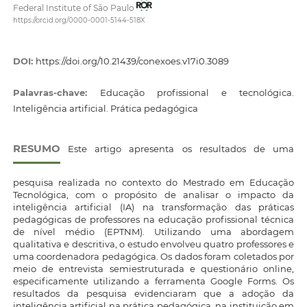
Federal Institute of São Paulo
https://orcid.org/0000-0001-5144-518X
DOI:
https://doi.org/10.21439/conexoes.v17i0.3089
Palavras-chave:
Educação profissional e tecnológica.
Inteligência artificial. Prática pedagógica
RESUMO
Este artigo apresenta os resultados de uma
pesquisa realizada no contexto do Mestrado em Educação
Tecnológica, com o propósito de analisar o impacto da
inteligência artificial (IA) na transformação das práticas
pedagógicas de professores na educação profissional técnica
de nível médio (EPTNM). Utilizando uma abordagem
qualitativa e descritiva, o estudo envolveu quatro professores e
uma coordenadora pedagógica. Os dados foram coletados por
meio de entrevista semiestruturada e questionário online,
especificamente utilizando a ferramenta Google Forms. Os
resultados da pesquisa evidenciaram que a adoção da
inteligência artificial na prática pedagógica, na instituição em