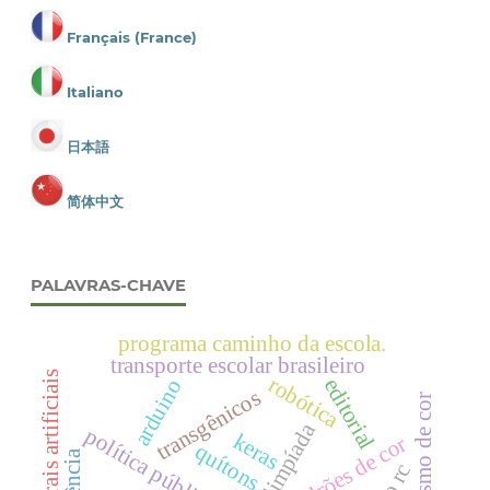
Français (France)
Italiano
日本語
简体中文
PALAVRAS-CHAVE
programa caminho da escola.
transporte escolar brasileiro
redes neurais artificiais
robótica
editorial
arduino
transgênicos
polimorfismo de cor
olimpíada
keras
padrões de cor
quítons
ciência