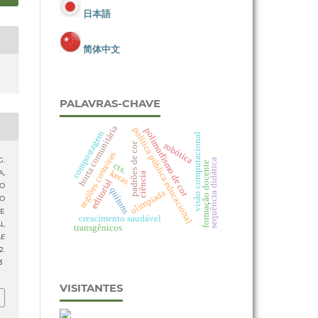
日本語
简体中文
PALAVRAS-CHAVE
horta comunitária
política pública educacional
polimorfismo de cor
compostagem
visão computacional
robótica
padrões de cor
regiões costeiras
G.
sequência didática
formação docente
cts.
keras
A,
ciência
editorial
O
quítons
olimpíada
DO
 E
crescimento saudável
AL
transgênicos
 E
.
3
VISITANTES