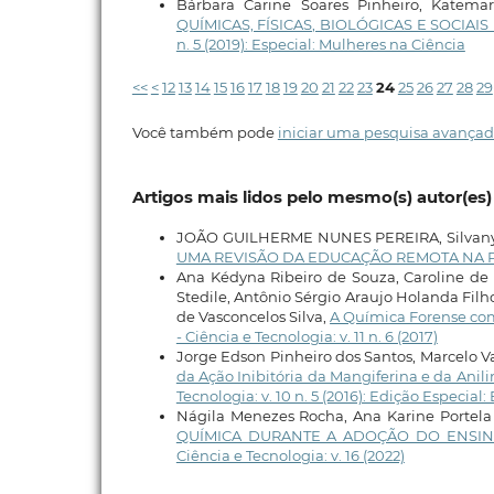
Bárbara Carine Soares Pinheiro, Katemar
QUÍMICAS, FÍSICAS, BIOLÓGICAS E SOCI
n. 5 (2019): Especial: Mulheres na Ciência
<<
<
12
13
14
15
16
17
18
19
20
21
22
23
24
25
26
27
28
29
Você também pode
iniciar uma pesquisa avançad
Artigos mais lidos pelo mesmo(s) autor(es)
JOÃO GUILHERME NUNES PEREIRA, Silvany 
UMA REVISÃO DA EDUCAÇÃO REMOTA NA 
Ana Kédyna Ribeiro de Souza, Caroline de 
Stedile, Antônio Sérgio Araujo Holanda Filh
de Vasconcelos Silva,
A Química Forense co
- Ciência e Tecnologia: v. 11 n. 6 (2017)
Jorge Edson Pinheiro dos Santos, Marcelo V
da Ação Inibitória da Mangiferina e da Ani
Tecnologia: v. 10 n. 5 (2016): Edição Especial
Nágila Menezes Rocha, Ana Karine Portela
QUÍMICA DURANTE A ADOÇÃO DO ENSI
Ciência e Tecnologia: v. 16 (2022)