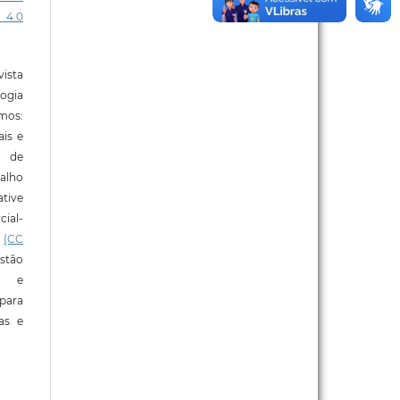
 4.0
ista
ogia
mos:
ais e
o de
alho
tive
ial-
l
(CC
stão
e e
para
ras e