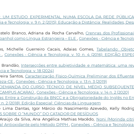
A: UM ESTUDO EXPERIMENTAL NUMA ESCOLA DA REDE PÚBLIC
a e Tecnologia: v. 9 n. 2 (2015): Educação a Distância: Realidades, Des
astelo Branco, Adriana da Rocha Carvalho,
Crenças dos Profissiona
spanhol como Língua Estrangeira – ELE
,
Conexões - Ciência e Tecnol
s, Michelle Guerreiro Cacais, Adaias Gomes,
Tabelando: Objet
o
,
Conexões - Ciência e Tecnologia: v. 10 n. 4 (2016): EDIÇÃO ESPE
o Brandão,
Intersecções entre subjetividade e matemática: uma re
ia e Tecnologia: v. 18 (2024)
eira Santos,
Caracterização Físico-Química Preliminar dos Efluent
leza-CE
,
Conexões - Ciência e Tecnologia: v. 13 n. 3 (2019)
DEMANDA DO CURSO TÉCNICO DE NÍVEL MÉDIO SUBSEQUENT
, CAMPUS ACARAÚ
,
Conexões - Ciência e Tecnologia: v. 14 n. 2 (2020)
icas: Entre a Construção da BNCC e a Obrigatoriedade do Inglês no E
2 n. 2 (2018): Edição Especial: Ciências da Linguagem
e Lima Dantas, Igor Márcio do Nascimento Azevedo, Kelly Rodrig
 SOBRE O “MUNDO” DO CATADOR DE RESÍDUOS
Araújo da Silva, Ana Angélica Mathias Macêdo,
Noni (Morinda citri
ial Antioxidante pelo Método DPPH
,
Conexões - Ciência e Tecnologia: 