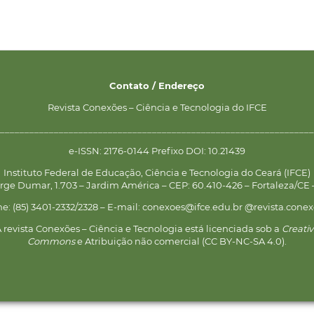
Contato / Endereço
Revista Conexões – Ciência e Tecnologia do IFCE
________________________________________________________________
e-ISSN: 2176-0144 Prefixo DOI: 10.21439
Instituto Federal de Educação, Ciência e Tecnologia do Ceará (IFCE)
rge Dumar, 1.703 – Jardim América – CEP: 60.410-426 – Fortaleza/CE –
ne: (85) 3401-2332/2328 – E-mail: conexoes@ifce.edu.br @revista.conex
 revista Conexões – Ciência e Tecnologia está licenciada sob a
Creati
Commons
e Atribuição não comercial (CC BY-NC-SA 4.0).