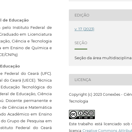
EDIÇÃO
al de Educação
pelo Instituto Federal de
v. 17 (2023)
. Graduado em Licenciatura
ação, Ciência e Tecnologia
SEÇÃO
sa em Ensino de Química e
FCE/CNPq)
Seção da área multidisciplina
e Educação
e Federal do Ceará (UFC).
LICENÇA
 do Ceará (UECE). Técnica
 Educação Tecnológica do
ederal de Educação, Ciência
Copyright (c) 2023 Conexões - Ciên
naú. Docente permanente e
Tecnologia
 de Ciências e Matemática
rado Acadêmico em Ensino
r do Grupo de Pesquisa em
Este trabalho está licenciado so
stituto Federal do Ceará
licença
Creative Commons Attribut