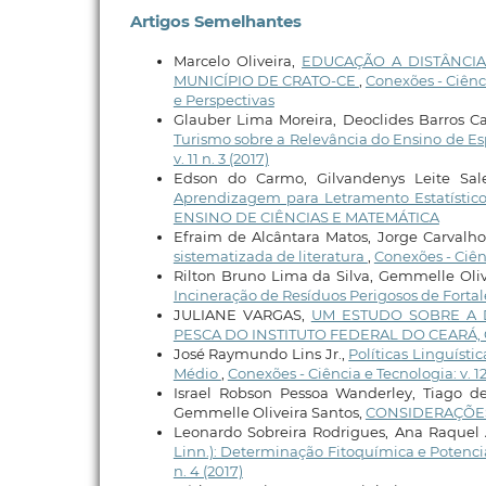
Artigos Semelhantes
Marcelo Oliveira,
EDUCAÇÃO A DISTÂNCI
MUNICÍPIO DE CRATO-CE
,
Conexões - Ciênci
e Perspectivas
Glauber Lima Moreira, Deoclides Barros C
Turismo sobre a Relevância do Ensino de E
v. 11 n. 3 (2017)
Edson do Carmo, Gilvandenys Leite Sale
Aprendizagem para Letramento Estatístic
ENSINO DE CIÊNCIAS E MATEMÁTICA
Efraim de Alcântara Matos, Jorge Carvalh
sistematizada de literatura
,
Conexões - Ciênc
Rilton Bruno Lima da Silva, Gemmelle Oliv
Incineração de Resíduos Perigosos de Forta
JULIANE VARGAS,
UM ESTUDO SOBRE A 
PESCA DO INSTITUTO FEDERAL DO CEARÁ
José Raymundo Lins Jr.,
Políticas Linguíst
Médio
,
Conexões - Ciência e Tecnologia: v. 1
Israel Robson Pessoa Wanderley, Tiago d
Gemmelle Oliveira Santos,
CONSIDERAÇÕES
Leonardo Sobreira Rodrigues, Ana Raquel 
Linn.): Determinação Fitoquímica e Potenc
n. 4 (2017)