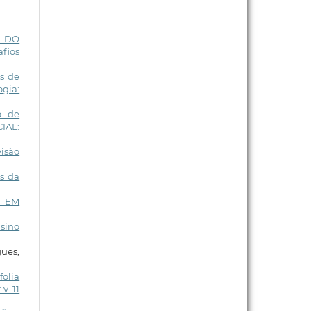
A DO
afios
is de
ogia:
o de
CIAL:
visão
es da
E EM
nsino
ues,
folia
v. 11