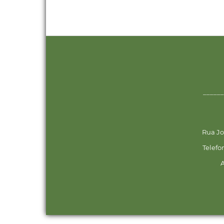
______
Rua Jo
Telefo
A