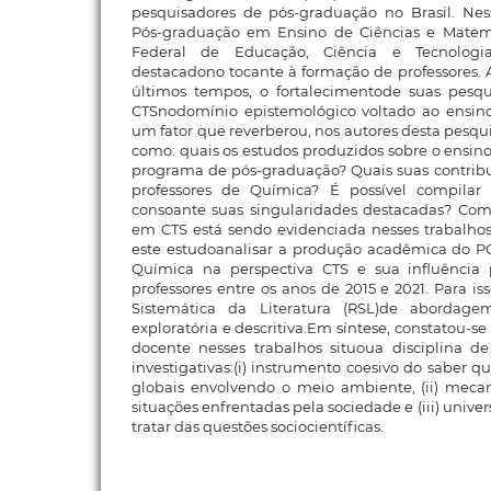
pesquisadores de pós-graduação no Brasil. Ne
Pós-graduação em Ensino de Ciências e Matemá
Federal de Educação, Ciência e Tecnologi
destacadono tocante à formação de professores. A 
últimos tempos, o fortalecimentode suas pesqu
CTSnodomínio epistemológico voltado ao ensin
um fator que reverberou, nos autores desta pesquis
como: quais os estudos produzidos sobre o ensi
programa de pós-graduação? Quais suas contribu
professores de Química? É possível compilar 
consoante suas singularidades destacadas? Com
em CTS está sendo evidenciada nesses trabalh
este estudoanalisar a produção acadêmica do 
Química na perspectiva CTS e sua influênci
professores entre os anos de 2015 e 2021. Para i
Sistemática da Literatura (RSL)de abordage
exploratória e descritiva.Em síntese, constatou-
docente nesses trabalhos situoua disciplina d
investigativas:(i) instrumento coesivo do saber 
globais envolvendo o meio ambiente, (ii) meca
situações enfrentadas pela sociedade e (iii) unive
tratar das questões sociocientíficas.