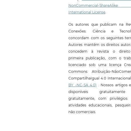
NonCommercial-ShareAlike
International License
.
Os autores que publicam na Rev
Conexões: Ciência e Tecnol
concordam com os seguintes ter
Autores mantêm os direitos autor
concedem à revista o direit
primeira publicação, com o trab
licenciado sob uma licença Crea
Commons Atribuição-NãoComerc
CompartilhaIgual 4.0 Internaciona
BY -NC-SA 4.0)
. Nossos artigos e
disponíveis gratuitament
gratuitamente, com privilégios 
atividades educacionais, pesquei
não comerciais.