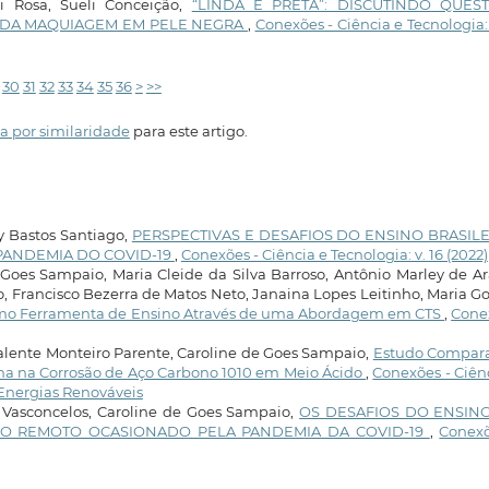
i Rosa, Sueli Conceição,
“LINDA E PRETA”: DISCUTINDO QUES
AIS DA MAQUIAGEM EM PELE NEGRA
,
Conexões - Ciência e Tecnologia: 
30
31
32
33
34
35
36
>
>>
a por similaridade
para este artigo.
Bastos Santiago,
PERSPECTIVAS E DESAFIOS DO ENSINO BRASILE
PANDEMIA DO COVID-19
,
Conexões - Ciência e Tecnologia: v. 16 (2022)
Goes Sampaio, Maria Cleide da Silva Barroso, Antônio Marley de A
o, Francisco Bezerra de Matos Neto, Janaina Lopes Leitinho, Maria Go
mo Ferramenta de Ensino Através de uma Abordagem em CTS
,
Cone
alente Monteiro Parente, Caroline de Goes Sampaio,
Estudo Compara
lina na Corrosão de Aço Carbono 1010 em Meio Ácido
,
Conexões - Ciên
: Energias Renováveis
 Vasconcelos, Caroline de Goes Sampaio,
OS DESAFIOS DO ENSIN
NO REMOTO OCASIONADO PELA PANDEMIA DA COVID-19
,
Conexõ