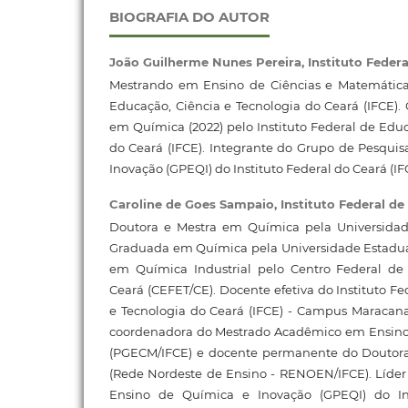
BIOGRAFIA DO AUTOR
João Guilherme Nunes Pereira,
Instituto Feder
Mestrando em Ensino de Ciências e Matemática 
Educação, Ciência e Tecnologia do Ceará (IFCE)
em Química (2022) pelo Instituto Federal de Educ
do Ceará (IFCE). Integrante do Grupo de Pesqui
Inovação (GPEQI) do Instituto Federal do Ceará (I
Caroline de Goes Sampaio,
Instituto Federal d
Doutora e Mestra em Química pela Universidad
Graduada em Química pela Universidade Estadual
em Química Industrial pelo Centro Federal de
Ceará (CEFET/CE). Docente efetiva do Instituto F
e Tecnologia do Ceará (IFCE) - Campus Maraca
coordenadora do Mestrado Acadêmico em Ensino
(PGECM/IFCE) e docente permanente do Douto
(Rede Nordeste de Ensino - RENOEN/IFCE). Líde
Ensino de Química e Inovação (GPEQI) do In