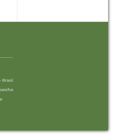
______
 Brasil
oesifce
ve