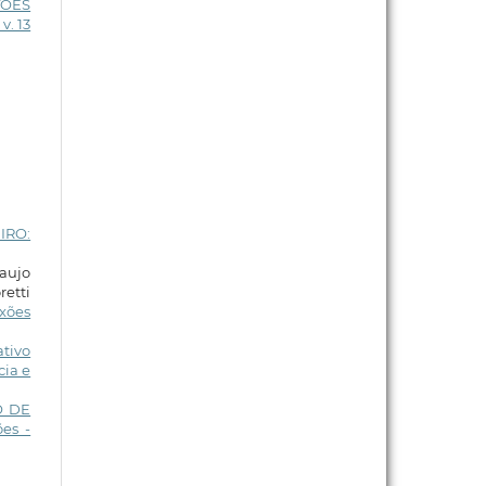
TÕES
v. 13
IRO:
raujo
retti
xões
tivo
cia e
O DE
es -