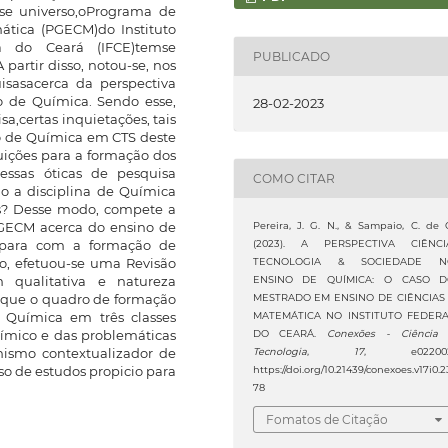
sse universo,oPrograma de
tica (PGECM)do Instituto
a do Ceará (IFCE)temse
PUBLICADO
partir disso, notou-se, nos
isasacerca da perspectiva
o de Química. Sendo esse,
28-02-2023
a,certas inquietações, tais
no de Química em CTS deste
ições para a formação dos
essas óticas de pesquisa
COMO CITAR
o a disciplina de Química
os? Desse modo, compete a
PGECM acerca do ensino de
Pereira, J. G. N., & Sampaio, C. de 
a para com a formação de
(2023). A PERSPECTIVA CIÊNCI
sso, efetuou-se uma Revisão
TECNOLOGIA & SOCIEDADE N
m qualitativa e natureza
ENSINO DE QUÍMICA: O CASO 
se que o quadro de formação
MESTRADO EM ENSINO DE CIÊNCIAS
e Química em três classes
MATEMÁTICA NO INSTITUTO FEDER
químico e das problemáticas
DO CEARÁ.
Conexões - Ciência
nismo contextualizador de
Tecnologia
,
17
, e022002
rso de estudos propicio para
https://doi.org/10.21439/conexoes.v17i0.2
78
Fomatos de Citação