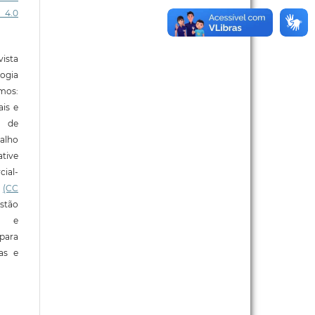
 4.0
ista
ogia
mos:
ais e
o de
alho
tive
ial-
l
(CC
stão
e e
para
ras e