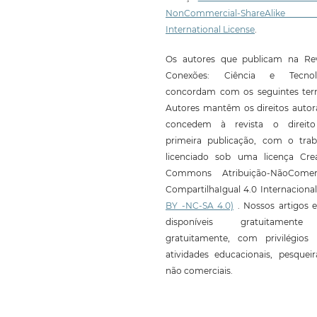
NonCommercial-ShareAlike
International License
.
Os autores que publicam na Rev
Conexões: Ciência e Tecnol
concordam com os seguintes ter
Autores mantêm os direitos autor
concedem à revista o direit
primeira publicação, com o trab
licenciado sob uma licença Crea
Commons Atribuição-NãoComerc
CompartilhaIgual 4.0 Internaciona
BY -NC-SA 4.0)
. Nossos artigos e
disponíveis gratuitament
gratuitamente, com privilégios 
atividades educacionais, pesquei
não comerciais.