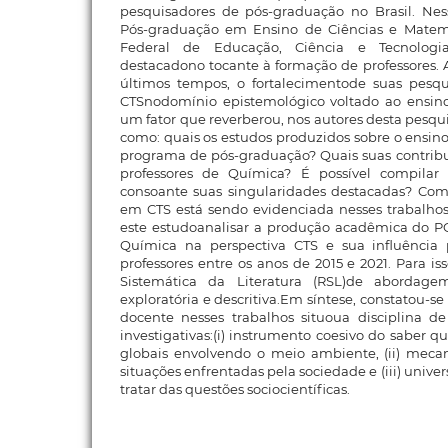
pesquisadores de pós-graduação no Brasil. Ne
Pós-graduação em Ensino de Ciências e Matemá
Federal de Educação, Ciência e Tecnologi
destacadono tocante à formação de professores. A 
últimos tempos, o fortalecimentode suas pesqu
CTSnodomínio epistemológico voltado ao ensin
um fator que reverberou, nos autores desta pesquis
como: quais os estudos produzidos sobre o ensi
programa de pós-graduação? Quais suas contribu
professores de Química? É possível compilar 
consoante suas singularidades destacadas? Com
em CTS está sendo evidenciada nesses trabalh
este estudoanalisar a produção acadêmica do 
Química na perspectiva CTS e sua influênci
professores entre os anos de 2015 e 2021. Para i
Sistemática da Literatura (RSL)de abordage
exploratória e descritiva.Em síntese, constatou-
docente nesses trabalhos situoua disciplina d
investigativas:(i) instrumento coesivo do saber 
globais envolvendo o meio ambiente, (ii) meca
situações enfrentadas pela sociedade e (iii) unive
tratar das questões sociocientíficas.