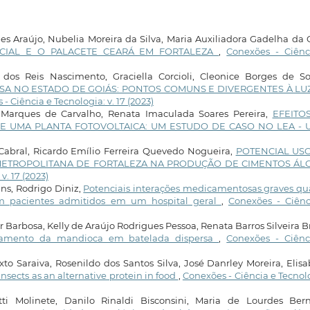
 Araújo, Nubelia Moreira da Silva, Maria Auxiliadora Gadelha da 
OCIAL E O PALACETE CEARÁ EM FORTALEZA
,
Conexões - Ciênc
os Reis Nascimento, Graciella Corcioli, Cleonice Borges de So
A NO ESTADO DE GOIÁS: PONTOS COMUNS E DIVERGENTES À LU
- Ciência e Tecnologia: v. 17 (2023)
r Marques de Carvalho, Renata Imaculada Soares Pereira,
EFEITO
 UMA PLANTA FOTOVOLTAICA: UM ESTUDO DE CASO NO LEA - 
Cabral, Ricardo Emílio Ferreira Quevedo Nogueira,
POTENCIAL US
METROPOLITANA DE FORTALEZA NA PRODUÇÃO DE CIMENTOS ÁLC
v. 17 (2023)
ns, Rodrigo Diniz,
Potenciais interações medicamentosas graves qu
 em pacientes admitidos em um hospital geral
,
Conexões - Ciênc
Barbosa, Kelly de Araújo Rodrigues Pessoa, Renata Barros Silveira Br
ssamento da mandioca em batelada dispersa
,
Conexões - Ciênc
to Saraiva, Rosenildo dos Santos Silva, José Danrley Moreira, Elis
nsects as an alternative protein in food
,
Conexões - Ciência e Tecnol
tti Molinete, Danilo Rinaldi Bisconsini, Maria de Lourdes Berna