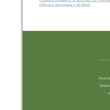
QUÍMICA DURANTE A ADOÇÃO DO ENSI
Ciência e Tecnologia: v. 16 (2022)
______
Rua Jo
Telefo
A