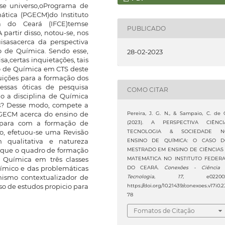
sse universo,oPrograma de
tica (PGECM)do Instituto
a do Ceará (IFCE)temse
PUBLICADO
partir disso, notou-se, nos
isasacerca da perspectiva
o de Química. Sendo esse,
28-02-2023
a,certas inquietações, tais
no de Química em CTS deste
ições para a formação dos
essas óticas de pesquisa
COMO CITAR
o a disciplina de Química
os? Desse modo, compete a
PGECM acerca do ensino de
Pereira, J. G. N., & Sampaio, C. de 
a para com a formação de
(2023). A PERSPECTIVA CIÊNCI
sso, efetuou-se uma Revisão
TECNOLOGIA & SOCIEDADE N
m qualitativa e natureza
ENSINO DE QUÍMICA: O CASO 
se que o quadro de formação
MESTRADO EM ENSINO DE CIÊNCIAS
e Química em três classes
MATEMÁTICA NO INSTITUTO FEDER
químico e das problemáticas
DO CEARÁ.
Conexões - Ciência
nismo contextualizador de
Tecnologia
,
17
, e022002
rso de estudos propicio para
https://doi.org/10.21439/conexoes.v17i0.2
78
Fomatos de Citação