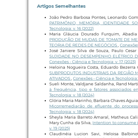
Artigos Semelhantes
João Pedro Barbosa Pontes, Leonardo Gomes
PATRIMÔNIO, MEMÓRIA, IDENTIDADE S
Tecnologia: v. 16 (2022)
Maria Gláucia Dourado Furquim, Abadia d
PRODUÇÃO DE MUDAS DE TOMATE DE MES
TEORIA DE REDES DE NEGÓCIOS
,
Conexões 
José Janiere Silva de Souza, Paulo Cesa
SUJIDADE NO DESEMPENHO ELÉTRICO DE
Conexões - Ciência e Tecnologia: v. 17 (2023)
Heloina Nogueira Costa, Eduardo Bezerra 
SUBPRODUTOS INDUSTRIAIS DA REGIÃO 
ATIVADOS
,
Conexões - Ciência e Tecnologia: 
Sueli Monte, Valdjane Saldanha, Rand Marti
à frequência, tipo e fatores associados
Tecnologia: v. 18 (2024)
Glória Maria Marinho, Barbara Chaves Aguiar 
Micorremediação de efluente do proce
Tecnologia: v. 18 (2024)
Sheyla Maria Barreto Amaral, Matheus Calix
Mary Cunha da Silva,
Intention to consume i
v. 19 (2025)
Claudinéia Lucion Savi, Heloisa Balbino