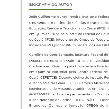
BIOGRAFIA DO AUTOR
João Guilherme Nunes Pereira,
Instituto Feder
Mestrando em Ensino de Ciências e Matemática 
Educação, Ciência e Tecnologia do Ceará (IFCE)
em Química (2022) pelo Instituto Federal de Educ
do Ceará (IFCE). Integrante do Grupo de Pesqui
Inovação (GPEQI) do Instituto Federal do Ceará (I
Caroline de Goes Sampaio,
Instituto Federal d
Doutora e Mestra em Química pela Universidad
Graduada em Química pela Universidade Estadual
em Química Industrial pelo Centro Federal de
Ceará (CEFET/CE). Docente efetiva do Instituto F
e Tecnologia do Ceará (IFCE) - Campus Maraca
coordenadora do Mestrado Acadêmico em Ensino
(PGECM/IFCE) e docente permanente do Douto
(Rede Nordeste de Ensino - RENOEN/IFCE). Líde
Ensino de Química e Inovação (GPEQI) do In