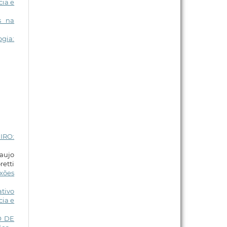
cia e
s na
ogia:
IRO:
raujo
retti
xões
tivo
cia e
O DE