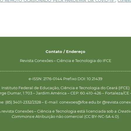
NO REMOTO OCASIONADO PELA PANDEMIA DA COVID-19
,
Conexõ
Contato / Endereço
Revista Conexões – Ciência e Tecnologia do IFCE
________________________________________________________________
e-ISSN: 2176-0144 Prefixo DOI: 10.21439
Instituto Federal de Educação, Ciência e Tecnologia do Ceará (IFCE)
rge Dumar, 1.703 – Jardim América – CEP: 60.410-426 – Fortaleza/CE –
ne: (85) 3401-2332/2328 – E-mail: conexoes@ifce.edu.br @revista.conex
 revista Conexões – Ciência e Tecnologia está licenciada sob a
Creati
Commons
e Atribuição não comercial (CC BY-NC-SA 4.0).