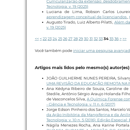
Curricularização da extensão: desdobramen
Tecnologia: v. 19 (2025)
Luciana de Lima, Robson Carlos Lourei
aprendizagem conceitual de licenciandos
,
Augusto Tirado, Luiz Alberto Pilatti,
Além das
v. 19 (2025)
<<
<
22
23
24
25
26
27
28
29
30
31
32
33
34
35
36
>
>>
Você também pode
iniciar uma pesquisa avançad
Artigos mais lidos pelo mesmo(s) autor(es)
JOÃO GUILHERME NUNES PEREIRA, Silvany 
UMA REVISÃO DA EDUCAÇÃO REMOTA NA 
Ana Kédyna Ribeiro de Souza, Caroline de 
Stedile, Antônio Sérgio Araujo Holanda Filh
de Vasconcelos Silva,
A Química Forense co
- Ciência e Tecnologia: v. 11 n. 6 (2017)
Jorge Edson Pinheiro dos Santos, Marcelo V
da Ação Inibitória da Mangiferina e da Ani
Tecnologia: v. 10 n. 5 (2016): Edição Especial
Nágila Menezes Rocha, Ana Karine Portela