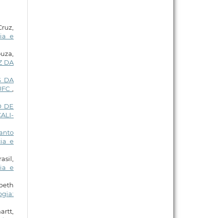
Cruz,
ia e
uza,
Z DA
S DA
UFC
,
O DE
ALI-
anto
ia e
asil,
ia e
abeth
ogia:
rtt,