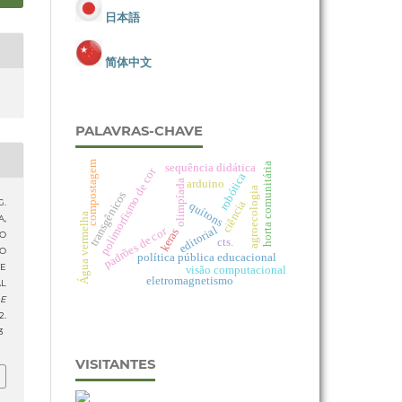
日本語
简体中文
PALAVRAS-CHAVE
compostagem
horta comunitária
sequência didática
polimorfismo de cor
robótica
arduino
olimpíada
agroecologia
transgênicos
G.
ciência
quítons
Água vermelha
A,
editorial
padrões de cor
keras
O
cts.
DO
política pública educacional
 E
visão computacional
eletromagnetismo
AL
 E
.
3
VISITANTES