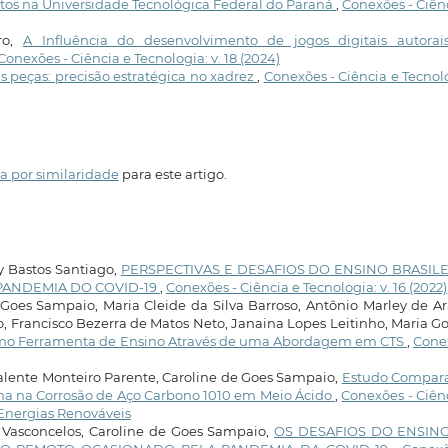
tos na Universidade Tecnológica Federal do Paraná
,
Conexões - Ciên
ro,
A Influência do desenvolvimento de jogos digitais autorai
Conexões - Ciência e Tecnologia: v. 18 (2024)
 peças: precisão estratégica no xadrez
,
Conexões - Ciência e Tecnol
a por similaridade
para este artigo.
Bastos Santiago,
PERSPECTIVAS E DESAFIOS DO ENSINO BRASILE
PANDEMIA DO COVID-19
,
Conexões - Ciência e Tecnologia: v. 16 (2022)
Goes Sampaio, Maria Cleide da Silva Barroso, Antônio Marley de A
o, Francisco Bezerra de Matos Neto, Janaina Lopes Leitinho, Maria Go
mo Ferramenta de Ensino Através de uma Abordagem em CTS
,
Cone
alente Monteiro Parente, Caroline de Goes Sampaio,
Estudo Compara
lina na Corrosão de Aço Carbono 1010 em Meio Ácido
,
Conexões - Ciên
: Energias Renováveis
 Vasconcelos, Caroline de Goes Sampaio,
OS DESAFIOS DO ENSIN