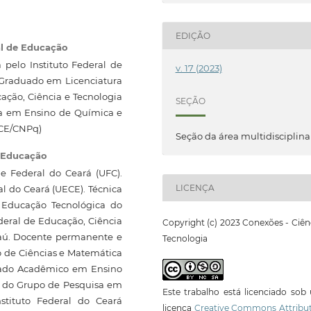
EDIÇÃO
al de Educação
pelo Instituto Federal de
v. 17 (2023)
. Graduado em Licenciatura
ação, Ciência e Tecnologia
SEÇÃO
sa em Ensino de Química e
FCE/CNPq)
Seção da área multidisciplina
e Educação
e Federal do Ceará (UFC).
LICENÇA
 do Ceará (UECE). Técnica
 Educação Tecnológica do
ederal de Educação, Ciência
Copyright (c) 2023 Conexões - Ciên
naú. Docente permanente e
Tecnologia
 de Ciências e Matemática
rado Acadêmico em Ensino
r do Grupo de Pesquisa em
Este trabalho está licenciado so
stituto Federal do Ceará
licença
Creative Commons Attribut