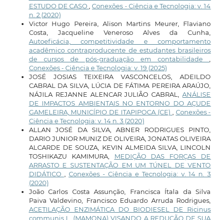
ESTUDO DE CASO
,
Conexões - Ciência e Tecnologia: v. 14
n. 2 (2020)
Victor Hugo Pereira, Alison Martins Meurer, Flaviano
Costa, Jacqueline Veneroso Alves da Cunha,
Autoeficácia, competitividade e comportamento
acadêmico contraproducente de estudantes brasileiros
de cursos de pós-graduação em contabilidade
,
Conexões - Ciência e Tecnologia: v. 19 (2025)
JOSÉ JOSIAS TEIXEIRA VASCONCELOS, ADEILDO
CABRAL DA SILVA, LÚCIA DE FÁTIMA PEREIRA ARAÚJO,
NÁJILA REJANNE ALENCAR JULIÃO CABRAL,
ANÁLISE
DE IMPACTOS AMBIENTAIS NO ENTORNO DO AÇUDE
GAMELEIRA, MUNICÍPIO DE ITAPIPOCA (CE)
,
Conexões -
Ciência e Tecnologia: v. 14 n. 3 (2020)
ALLAN JOSÉ DA SILVA, ABNER RODRIGUES PINTO,
DARIO JUNIOR MUNIZ DE OLIVEIRA, JONATAS OLIVEIRA
ALCARDE DE SOUZA, KEVIN ALMEIDA SILVA, LINCOLN
TOSHIKAZU KAMIMURA,
MEDIÇÃO DAS FORÇAS DE
ARRASTO E SUSTENTAÇÃO EM UM TÚNEL DE VENTO
DIDÁTICO
,
Conexões - Ciência e Tecnologia: v. 14 n. 3
(2020)
João Carlos Costa Assunção, Francisca Ítala da Silva
Paiva Valdevino, Francisco Eduardo Arruda Rodrigues,
ACETILAÇÃO ENZIMÁTICA DO BIODIESEL DE Ricinus
communis L. (MAMONA) VISANDO A REDUÇÃO DE SUA