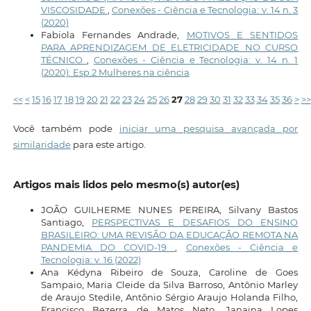
VISCOSIDADE
,
Conexões - Ciência e Tecnologia: v. 14 n. 3
(2020)
Fabiola Fernandes Andrade,
MOTIVOS E SENTIDOS
PARA APRENDIZAGEM DE ELETRICIDADE NO CURSO
TÉCNICO
,
Conexões - Ciência e Tecnologia: v. 14 n. 1
(2020): Esp.2 Mulheres na ciência
<<
<
15
16
17
18
19
20
21
22
23
24
25
26
27
28
29
30
31
32
33
34
35
36
>
>>
Você também pode
iniciar uma pesquisa avançada por
similaridade
para este artigo.
Artigos mais lidos pelo mesmo(s) autor(es)
JOÃO GUILHERME NUNES PEREIRA, Silvany Bastos
Santiago,
PERSPECTIVAS E DESAFIOS DO ENSINO
BRASILEIRO: UMA REVISÃO DA EDUCAÇÃO REMOTA NA
PANDEMIA DO COVID-19
,
Conexões - Ciência e
Tecnologia: v. 16 (2022)
Ana Kédyna Ribeiro de Souza, Caroline de Goes
Sampaio, Maria Cleide da Silva Barroso, Antônio Marley
de Araujo Stedile, Antônio Sérgio Araujo Holanda Filho,
Francisco Bezerra de Matos Neto, Janaina Lopes