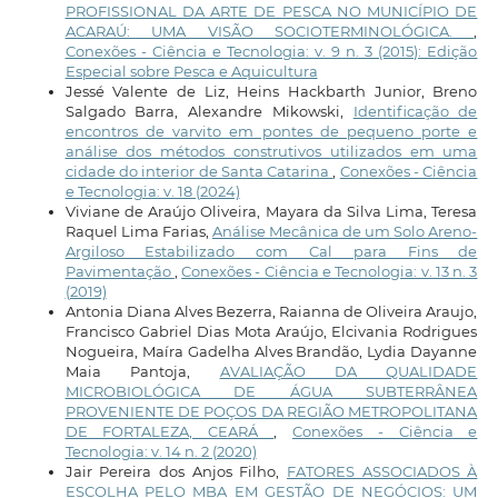
PROFISSIONAL DA ARTE DE PESCA NO MUNICÍPIO DE
ACARAÚ: UMA VISÃO SOCIOTERMINOLÓGICA.
,
Conexões - Ciência e Tecnologia: v. 9 n. 3 (2015): Edição
Especial sobre Pesca e Aquicultura
Jessé Valente de Liz, Heins Hackbarth Junior, Breno
Salgado Barra, Alexandre Mikowski,
Identificação de
encontros de varvito em pontes de pequeno porte e
análise dos métodos construtivos utilizados em uma
cidade do interior de Santa Catarina
,
Conexões - Ciência
e Tecnologia: v. 18 (2024)
Viviane de Araújo Oliveira, Mayara da Silva Lima, Teresa
Raquel Lima Farias,
Análise Mecânica de um Solo Areno-
Argiloso Estabilizado com Cal para Fins de
Pavimentação
,
Conexões - Ciência e Tecnologia: v. 13 n. 3
(2019)
Antonia Diana Alves Bezerra, Raianna de Oliveira Araujo,
Francisco Gabriel Dias Mota Araújo, Elcivania Rodrigues
Nogueira, Maíra Gadelha Alves Brandão, Lydia Dayanne
Maia Pantoja,
AVALIAÇÃO DA QUALIDADE
MICROBIOLÓGICA DE ÁGUA SUBTERRÂNEA
PROVENIENTE DE POÇOS DA REGIÃO METROPOLITANA
DE FORTALEZA, CEARÁ
,
Conexões - Ciência e
Tecnologia: v. 14 n. 2 (2020)
Jair Pereira dos Anjos Filho,
FATORES ASSOCIADOS À
ESCOLHA PELO MBA EM GESTÃO DE NEGÓCIOS: UM