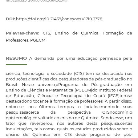
https://orcid.org/0000-0002-3642-234X
DOI:
https://doi.org/10.21439/conexoes.v17i0.2378
Palavras-chave:
CTS, Ensino de Química, Formação de
Professores, PGECM
RESUMO
A demanda por uma educação permeada pela
ciência, tecnologia e sociedade (CTS) tem se destacado nas
produções científicas dos pesquisadores de pós-graduação no
Brasil. Nesse universo,oPrograma de Pós-graduação em
Ensino de Ciências e Matemática (PGECM)do Instituto Federal
de Educação, Ciência e Tecnologia do Ceará (IFCE)temse
destacadono tocante à formação de professores. A partir disso,
notou-se, nos últimos tempos, o fortalecimentode suas
pesquisasacerca da perspectiva CTSnodomínio
epistemológico voltado ao ensino de Química. Sendo esse, um
fator que reverberou, nos autores desta pesquisa,certas
inquietações, tais como: quais os estudos produzidos sobre o
ensino de Química em CTS deste programa de pós-