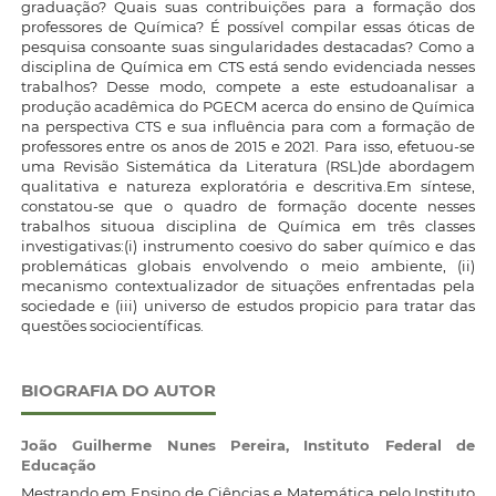
graduação? Quais suas contribuições para a formação dos
professores de Química? É possível compilar essas óticas de
pesquisa consoante suas singularidades destacadas? Como a
disciplina de Química em CTS está sendo evidenciada nesses
trabalhos? Desse modo, compete a este estudoanalisar a
produção acadêmica do PGECM acerca do ensino de Química
na perspectiva CTS e sua influência para com a formação de
professores entre os anos de 2015 e 2021. Para isso, efetuou-se
uma Revisão Sistemática da Literatura (RSL)de abordagem
qualitativa e natureza exploratória e descritiva.Em síntese,
constatou-se que o quadro de formação docente nesses
trabalhos situoua disciplina de Química em três classes
investigativas:(i) instrumento coesivo do saber químico e das
problemáticas globais envolvendo o meio ambiente, (ii)
mecanismo contextualizador de situações enfrentadas pela
sociedade e (iii) universo de estudos propicio para tratar das
questões sociocientíficas.
BIOGRAFIA DO AUTOR
João Guilherme Nunes Pereira,
Instituto Federal de
Educação
Mestrando em Ensino de Ciências e Matemática pelo Instituto