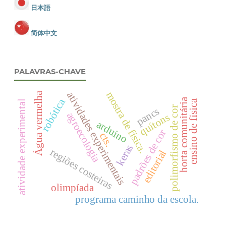
日本語
简体中文
PALAVRAS-CHAVE
mostra de física.
atividades experimentais
Água vermelha
robótica
horta comunitária
ensino de física
atividade experimental
polimorfismo de cor
pancs
agroecologia
quítons
arduino
padrões de cor
cts.
keras
regiões costeiras
editorial
olimpíada
programa caminho da escola.