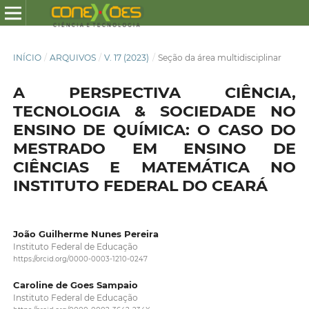
INÍCIO
/
ARQUIVOS
/
V. 17 (2023)
/
Seção da área multidisciplinar
A PERSPECTIVA CIÊNCIA,
TECNOLOGIA & SOCIEDADE NO
ENSINO DE QUÍMICA: O CASO DO
MESTRADO EM ENSINO DE
CIÊNCIAS E MATEMÁTICA NO
INSTITUTO FEDERAL DO CEARÁ
João Guilherme Nunes Pereira
Instituto Federal de Educação
https://orcid.org/0000-0003-1210-0247
Caroline de Goes Sampaio
Instituto Federal de Educação