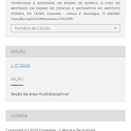
TECNOLOGIA & SOCIEDADE NO ENSINO DE QUÍMICA: O CASO DO
MESTRADO EM ENSINO DE CIÊNCIAS E MATEMÁTICA NO INSTITUTO
FEDERAL DO CEARÁ.
Conexões - Ciência E Tecnologia
,
17
, e022002.
https://doi.org/10.21439/conexoes.v17i0.2378
Fomatos de Citação
EDIÇÃO
v. 17 (2023)
SEÇÃO
Seção da área multidisciplinar
LICENÇA
Copyright (c) 2023 Conexões - Ciência e Tecnologia