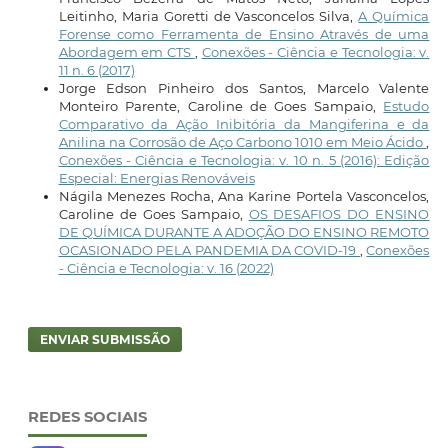
Leitinho, Maria Goretti de Vasconcelos Silva,
A Química
Forense como Ferramenta de Ensino Através de uma
Abordagem em CTS
,
Conexões - Ciência e Tecnologia: v.
11 n. 6 (2017)
Jorge Edson Pinheiro dos Santos, Marcelo Valente
Monteiro Parente, Caroline de Goes Sampaio,
Estudo
Comparativo da Ação Inibitória da Mangiferina e da
Anilina na Corrosão de Aço Carbono 1010 em Meio Ácido
,
Conexões - Ciência e Tecnologia: v. 10 n. 5 (2016): Edição
Especial: Energias Renováveis
Nágila Menezes Rocha, Ana Karine Portela Vasconcelos,
Caroline de Goes Sampaio,
OS DESAFIOS DO ENSINO
DE QUÍMICA DURANTE A ADOÇÃO DO ENSINO REMOTO
OCASIONADO PELA PANDEMIA DA COVID-19
,
Conexões
- Ciência e Tecnologia: v. 16 (2022)
ENVIAR SUBMISSÃO
REDES SOCIAIS