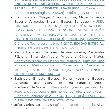
ENGENHARIA MECATRÔNICA DE UM INSTITUTO
FEDERAL DO NORDESTE BRASILEIRO
,
Conexões -
Ciência e Tecnologia: v. 15 (2021): Publicação Contínua
Francisca das Chagas Alves da Silva, Maria Mozarina
Beserra Almeida, Silvany Bastos Santiago,
MUSEU
ITINERANTE DE QUÍMICA (MIQ): EXPERIÊNCIA COMO
FOCO PARA DISCUSSÕES SOBRE ALFABETIZAÇÃO
CIENTÍFICA NA FORMAÇÃO INICIAL DOCENTE NO
INSTITUTO FEDERAL DO PIAUÍ (IFPI-PICOS)
,
Conexões -
Ciência e Tecnologia: v. 9 n. 4 (2015): EDIÇÃO ESPECIAL:
ENSINO DE CIÊNCIAS E MATEMÁTICA
Pedro Hermano Menezes de Vasconcelos, Alexandre
Fábio e Silva de Araújo, Wladiana Oliveira Matos,
Contextualização no Ensino do Equilíbrio Químico: Uma
Proposta Metodológica
,
Conexões - Ciência e
Tecnologia: v. 10 n. 4 (2016): EDIÇÃO ESPECIAL: ENSINO
DE CIÊNCIAS E MATEMÁTICA
Eciângela Ernesto Borges, Maria Mozarina Beserra
Almeida, Isaías Batista de Lima, Paulo Henrique
Machado de Sousa,
Trilha das Funções Orgânicas: Um
Jogo Didático para o Ensino de Química
,
Conexões -
Ciência e Tecnologia: v. 10 n. 4 (2016): EDIÇÃO ESPECIAL:
ENSINO DE CIÊNCIAS E MATEMÁTICA
João Carlos Costa Assunção, Francisca Ítala da Silva