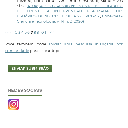
Bezerra, Nara Raquel Ancelmo Benvenuto, Marta Alves
Silva,
ATUAÇÃO DO CAPS AD NO MUNICÍPIO DE IGUATU-
CE FRENTE À INTERVENÇÃO REALIZADA COM
USUÁRIOS DE ÁLCOOL E OUTRAS DROGAS
,
Conexões -
Ciência e Tecnologia: v. 14 n. 2 (2020)
<<
<
1
2
3
4
5
6
7
8
9
10
11
>
>>
Você também pode
iniciar uma pesquisa avançada por
similaridade
para este artigo.
ENVIAR SUBMISSÃO
REDES SOCIAIS