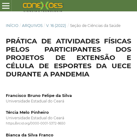
INÍCIO
/
ARQUIVOS
/
V. 16 (2022)
/
Seção de Ciências da Saúde
PRÁTICA DE ATIVIDADES FÍSICAS
PELOS PARTICIPANTES DOS
PROJETOS DE EXTENSÃO E
CÉLULA DE ESPORTES DA UECE
DURANTE A PANDEMIA
Francisco Bruno Felipe da Silva
Universidade Estadual do Ceará
Tércia Melo Pinheiro
Universidade Estadual do Ceará
https://orcid.org/0000-0001-5372-8650
Bianca da Silva Franco