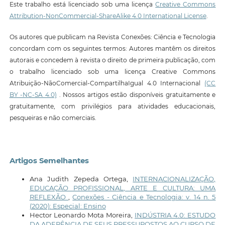
Este trabalho está licenciado sob uma licença
Creative Commons
Attribution-NonCommercial-ShareAlike 4.0 International License
.
Os autores que publicam na Revista Conexões: Ciência e Tecnologia
concordam com os seguintes termos: Autores mantêm os direitos
autorais e concedem à revista o direito de primeira publicação, com
o trabalho licenciado sob uma licença Creative Commons
Atribuição-NãoComercial-CompartilhaIgual 4.0 Internacional
(CC
BY -NC-SA 4.0)
. Nossos artigos estão disponíveis gratuitamente e
gratuitamente, com privilégios para atividades educacionais,
pesqueiras e não comerciais.
Artigos Semelhantes
Ana Judith Zepeda Ortega,
INTERNACIONALIZAÇÃO,
EDUCAÇÃO PROFISSIONAL, ARTE E CULTURA: UMA
REFLEXÃO
,
Conexões - Ciência e Tecnologia: v. 14 n. 5
(2020): Especial: Ensino
Hector Leonardo Mota Moreira,
INDÚSTRIA 4.0: ESTUDO
DA ADERÊNCIA DE SEUS PRESSUPOSTOS AO CURSO DE