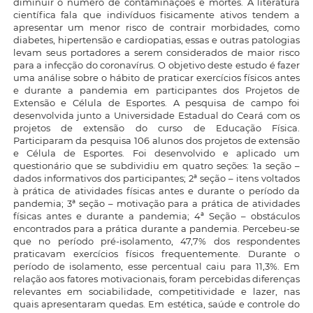
diminuir o número de contaminações e mortes. A literatura
científica fala que indivíduos fisicamente ativos tendem a
apresentar um menor risco de contrair morbidades, como
diabetes, hipertensão e cardiopatias, essas e outras patologias
levam seus portadores a serem considerados de maior risco
para a infecção do coronavírus. O objetivo deste estudo é fazer
uma análise sobre o hábito de praticar exercícios físicos antes
e durante a pandemia em participantes dos Projetos de
Extensão e Célula de Esportes. A pesquisa de campo foi
desenvolvida junto a Universidade Estadual do Ceará com os
projetos de extensão do curso de Educação Física.
Participaram da pesquisa 106 alunos dos projetos de extensão
e Célula de Esportes. Foi desenvolvido e aplicado um
questionário que se subdividiu em quatro seções: 1a seção –
dados informativos dos participantes; 2ª seção – itens voltados
à prática de atividades físicas antes e durante o período da
pandemia; 3ª seção – motivação para a prática de atividades
físicas antes e durante a pandemia; 4ª Seção – obstáculos
encontrados para a prática durante a pandemia. Percebeu-se
que no período pré-isolamento, 47,7% dos respondentes
praticavam exercícios físicos frequentemente. Durante o
período de isolamento, esse percentual caiu para 11,3%. Em
relação aos fatores motivacionais, foram percebidas diferenças
relevantes em sociabilidade, competitividade e lazer, nas
quais apresentaram quedas. Em estética, saúde e controle do