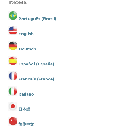
IDIOMA
Português (Brasil)
English
Deutsch
Español (España)
Français (France)
Italiano
日本語
简体中文