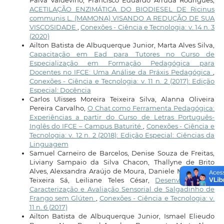
Paiva Valdevino, Francisco Eduardo Arruda Rodrigues,
ACETILAÇÃO ENZIMÁTICA DO BIODIESEL DE Ricinus
communis L. (MAMONA) VISANDO A REDUÇÃO DE SUA
VISCOSIDADE
,
Conexões - Ciência e Tecnologia: v. 14 n. 3
(2020)
Ailton Batista de Albuquerque Junior, Marta Alves Silva,
Capacitação em Ead para Tutores no Curso de
Especialização em Formação Pedagógica para
Docentes no IFCE: Uma Análise da Práxis Pedagógica
,
Conexões - Ciência e Tecnologia: v. 11 n. 2 (2017): Edição
Especial: Docência
Carlos Ulisses Moreira Teixeira Silva, Alanna Oliveira
Pereira Carvalho,
O Chat como Ferramenta Pedagógica:
Experiências a partir do Curso de Letras Português-
Inglês do IFCE – Campus Baturité
,
Conexões - Ciência e
Tecnologia: v. 12 n. 2 (2018): Edição Especial: Ciências da
Linguagem
Samuel Carneiro de Barcelos, Denise Souza de Freitas,
Liviany Sampaio da Silva Chacon, Thallyne de Brito
Alves, Alexsandra Araújo de Moura, Daniele Maria Alves
Teixeira Sá, Leiliane Teles César,
Desenvolvimento,
Caracterização e Avaliação Sensorial de Salgadinho de
Frango sem Glúten
,
Conexões - Ciência e Tecnologia: v.
11 n. 6 (2017)
Ailton Batista de Albuquerque Junior, Ismael Elieudo